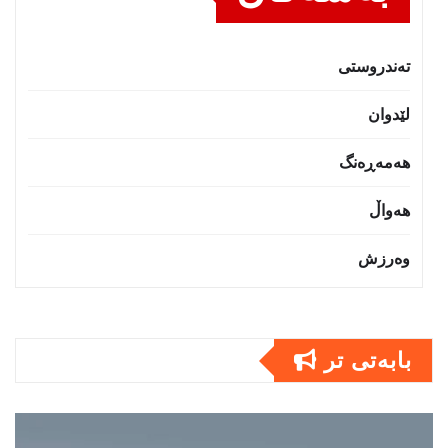
تەندروستى
لێدوان
هەمەڕەنگ
هەواڵ
وەرزش
بابەتى تر