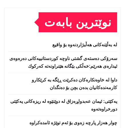
نوێترین بابەت
لە بەڵێنەکانی هەڵبژاردنەوە بۆ واقیع
سه‌رۆكی دەستەی گشتی ناوچە كوردستانییەكانی دەرەوەی
ئیدارەی هەرێم:خه‌ڵكی بێگانه‌ هێنراونه‌ته‌ كه‌ركوك
داوا لە خاوەنکارەکان دەکرێت ڕێگە بە کرێکارو
کارمەندەکانیان بدەن بچن بۆ دەنگدان
یه‌كێتی: ئیمان عه‌بدولڕه‌زاق له‌ دوێنێوه‌ له‌ ریزه‌كانی یه‌كێتی
دورخراوه‌ته‌وه‌
چوار هەزار پارچە زەوی بۆ ئەم توێژە ئامدەکراوە