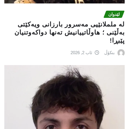
لێدوان
لە ململانێیى مەسرور بارزانی ویەکێتی
بەڵێنی ؛ هاوڵاتییانیش تەنها دواکەوتنیان
پێبڕا!
بنکۆڵ
ئاب 2, 2026