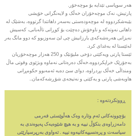
هەر سوپاسی تێدایە بۆ موچەخۆر.
پارتیش، نەک موچەخۆران خەڵک و لایەنگرانی خۆیشی
بێبەشکردووە لە موچەودەستی بەسەر داهاتتدا گرتووە، بەشێک لە
داهاتی نەوتەکە و ناوخۆش دەچێت بۆ کوڕانی تاڵەبانی، کەسیش
نەیزانی هەرەشەکەی بارزانیش چی لێ سەوزبوو کە دوو مانگ بەر
لەئێستا لە بەغدای کرد.
ئێستا پارتی ویەکێتی دۆخی ملیۆنێک و 250 هەزار موچەخۆریان
بەجۆرێک خراپکردووە،خەڵک دەرەتانی نەماوە وبژێوی وقوتی ماڵ
ومنداڵی خەڵک بڕدراوە، دوای سێ دەیە ئەمەبوو حکومڕانی
هاوبەشی پارتی و یەکێتی و نەتیجەی شۆڕشەکەمان..
ڕوونکردنەوە :
بۆچوونەکانی ئەم وتارە وەک هەڵوێستی فەرمی
دامەزراوەی بنکۆڵ نییە و بە هیچ شێوەیەک پەیوەندى بە
سیاسەت و پرەنسیپەکانیەوە نییە . تەواوی بەرپرسیارێتى