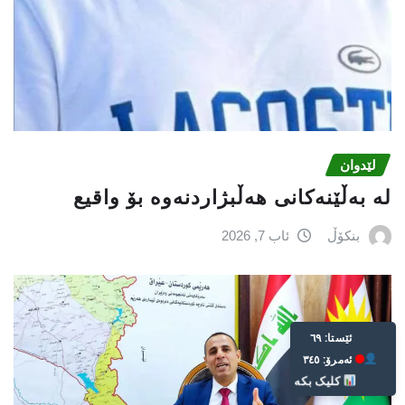
لێدوان
لە بەڵێنەکانی هەڵبژاردنەوە بۆ واقیع
بنکۆڵ
ئاب 7, 2026
Live: 69
Today: 345
Click Here