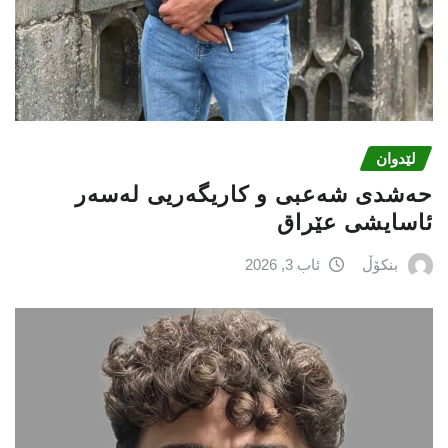
لێدوان
حەشدی شەعبی و کاریگەریی لەسەر
ئاسایشی عێراق
بنکۆڵ
ئاب 3, 2026