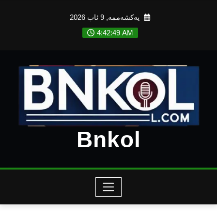
Ski
یەکشەممە, 9 ئاب 2026
t
conten
4:42:51 AM
Bnkol