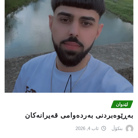
لێدوان
بەڕێوەبردنی بەردەوامی قەیرانەکان
بنکۆڵ
ئاب 4, 2026