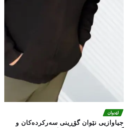
لێدوان
جیاوازیی نێوان گۆڕینی سەرکردەکان و