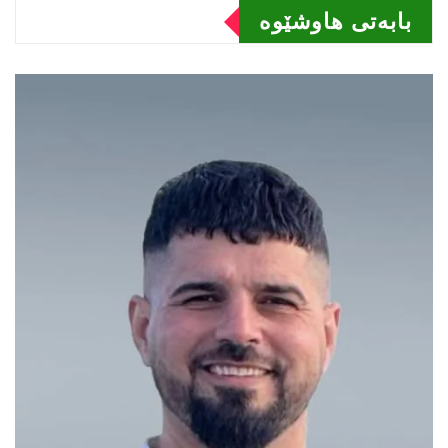
بابەتى هاوشێوە