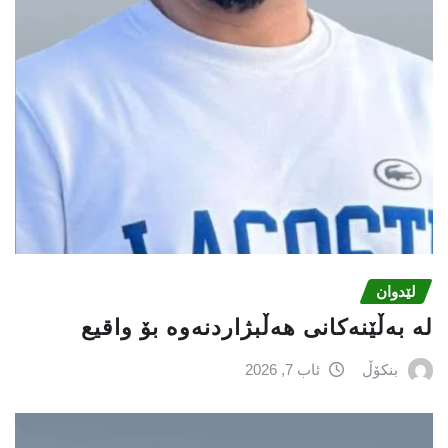
لێدوان
لە بەڵێنەکانی هەڵبژاردنەوە بۆ واقیع
بنکۆڵ
ئاب 7, 2026