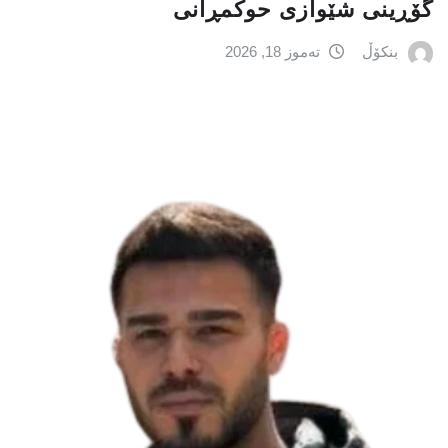
گۆڕینی شێوازی حوکمڕانی
بنکۆڵ
تەموز 18, 2026