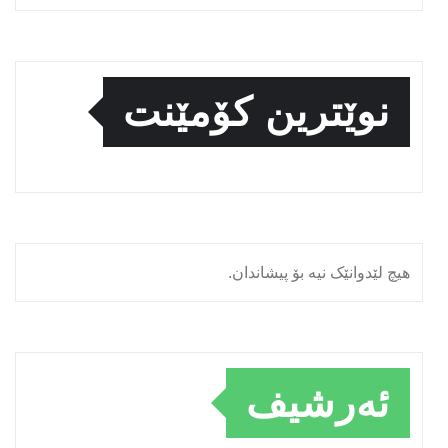
نوێترین کۆمێنت
هیچ لێدوانێک نیە بۆ پیشاندان.
ئەرشیف