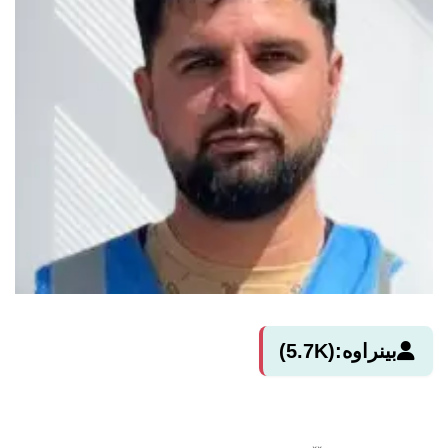
بینراوە:
(5.7K)