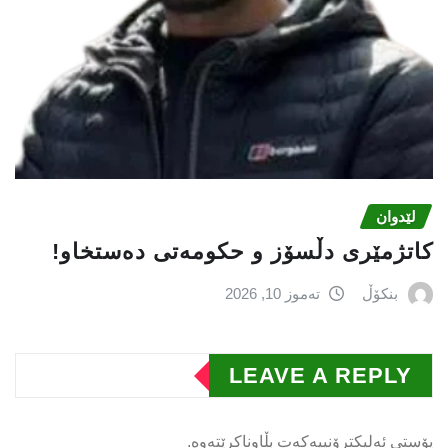
لێدوان
کاتژمێری دڵسۆز و حکومەتی دەستخاو!
بنکۆڵ
تەموز 10, 2026
LEAVE A REPLY
پۆستی ئەلیکترۆنییەکەت بڵاوناکرێتەوە.