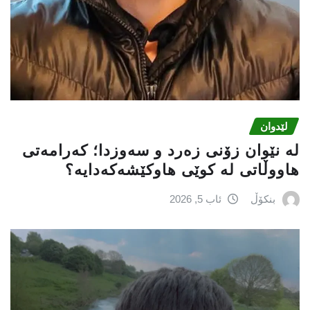
لێدوان
لە نێوان زۆنی زەرد و سەوزدا؛ کەرامەتی
هاووڵاتی لە کوێی هاوکێشەکەدایە؟
بنکۆڵ
ئاب 5, 2026