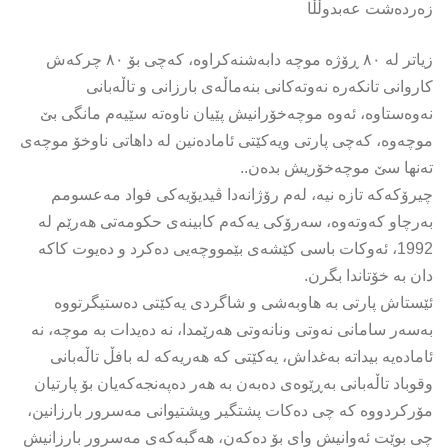
زەردەشت عەبدوڵڵا
زیاتر لە ٨٠ ڕۆژە موچە دابەشنەکراوە، کەچی بۆ ٨٠ چرکەش
کاروانی تانکەرە نەوتەکانی بنەماڵەی بارزانی و تاڵەبانی
نەوەستاوە، ئەوە موچەخۆرانیش پێیان ناوەتە سێیەم مانگی بێ
موچەوە، کەچی پارتی ویەکێتی ئامادەنین لە داهاتی ناوخۆ موچەی
تەنها سێ موچەخۆریش بدەن..
چیرۆکەکە تازە نیە، لەم رۆژانەدا ڤیدیۆیەکی فواد مەعسومم
بەرچاو کەوتەوە، سەرۆکی یەکەم کابینەی حکومەتی هەرێم لە
1992، ئەوکات باسی کێشەی بێمووچەیی دەکرد و دەیوت کاکە
دان بە خۆتاندا بگرن.
ئێستاش پارتی بە هاوبەشی و شاگردی یەکێتی دەستیگرتووە
بەسەر سامانی نەوتی ونانەوتی هەرێمدا، نە دەیدات بە موچە، نە
ئامادەیە بیداتە بەغداش، یەکێتی کە هەریەکە لە بافڵ تاڵەبانی
وقوباد تاڵەبانی بەڕێوەی دەبەن بە هەر دەپەنجەکەیان بۆ پارتیان
مۆرکردووە کە چی دەکات پشتگیر وپشتیوانی مەسرور بارزانین،
چی بوێت ئەوانیش وای بۆ دەکەن، هەگبەکەی مەسرور بارزانیش