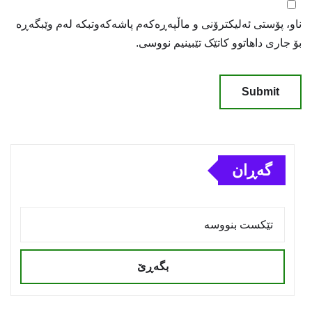
ناو، پۆستی ئەلیکترۆنی و ماڵپەڕەکەم پاشەکەوتبکە لەم وێبگەڕە
بۆ جاری داهاتوو کاتێک تێبینیم نووسی.
گەڕان
بگەڕێ