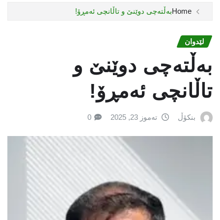
Home
بەڵتەچی دوێنێ و تاڵانچی ئەمڕۆ!
لێدوان
بەڵتەچی دوێنێ و
تاڵانچی ئەمڕۆ!
بنکۆڵ
تەموز 23, 2025
0