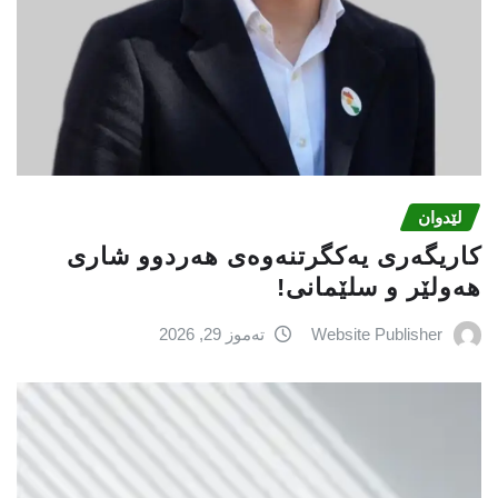
لێدوان
کاریگەری یەکگرتنەوەی هەردوو شاری
هەولێر و سلێمانی!
Website Publisher
تەموز 29, 2026