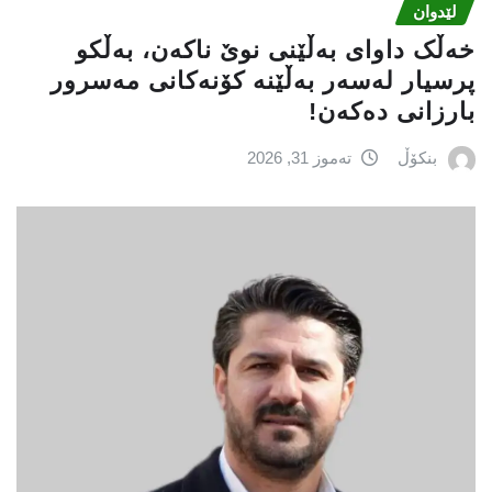
لێدوان
خەڵک داوای بەڵێنی نوێ ناکەن، بەڵکو
پرسیار لەسەر بەڵێنە کۆنەکانى مەسرور
بارزانی دەکەن!
بنکۆڵ
تەموز 31, 2026