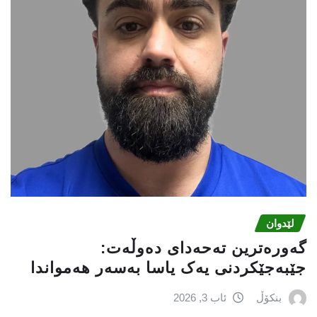
لێدوان
گەورەترین تەحەدای دەوڵەت:
جێبەجێکردنی یەک یاسا بەسەر هەمواندا
بنکۆڵ
ئاب 3, 2026