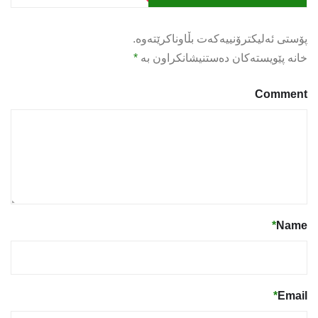
پۆستی ئەلیکترۆنییەکەت بڵاوناکرێتەوە.
خانە پێویستەکان دەستنیشانکراون بە
*
Comment
*
Name
*
Email