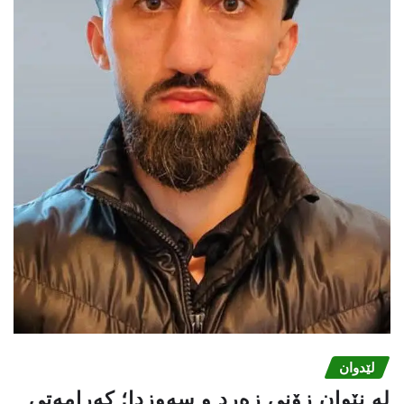
لێدوان
لە نێوان زۆنی زەرد و سەوزدا؛ کەرامەتی