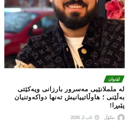
لێدوان
لە ململانێیى مەسرور بارزانی ویەکێتی
بەڵێنی ؛ هاوڵاتییانیش تەنها دواکەوتنیان
پێبڕا!
بنکۆڵ
ئاب 2, 2026