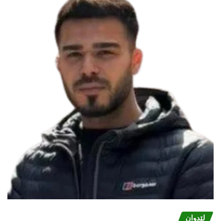
لێدوان