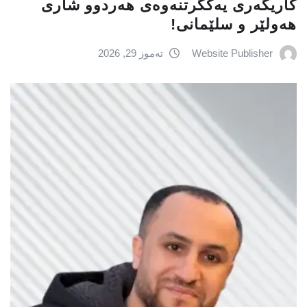
کاریگەری یەکگرتنەوەی هەردوو شاری
هەولێر و سلێمانی!
Website Publisher
تەموز 29, 2026