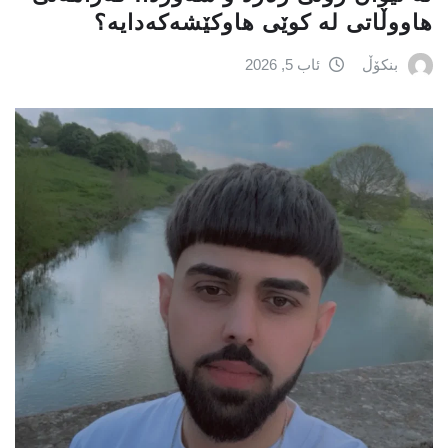
هاووڵاتی لە کوێی هاوکێشەکەدایە؟
بنکۆڵ
ئاب 5, 2026