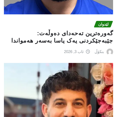
لێدوان
گەورەترین تەحەدای دەوڵەت:
جێبەجێکردنی یەک یاسا بەسەر هەمواندا
بنکۆڵ
ئاب 3, 2026