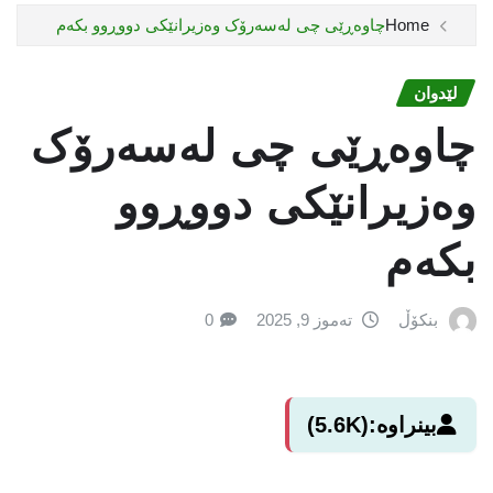
Home
چاوەڕێی چی لەسەرۆک وەزیرانێکی دووڕوو بکەم
لێدوان
چاوەڕێی چی لەسەرۆک
وەزیرانێکی دووڕوو
بکەم
بنکۆڵ
تەموز 9, 2025
0
بینراوە:
(5.6K)