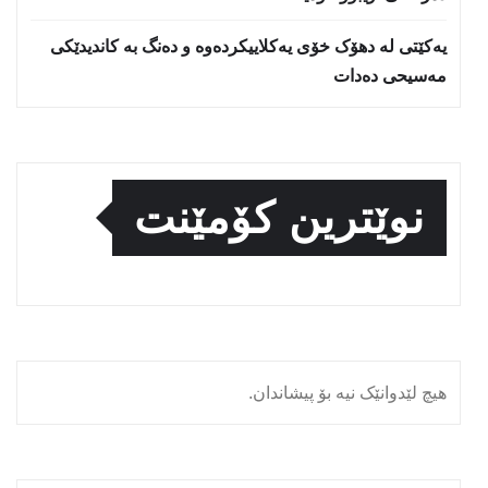
یەکێتی لە دهۆک خۆی یەکلاییکردەوە و دەنگ بە کاندیدێکی
مەسیحی دەدات
نوێترین کۆمێنت
هیچ لێدوانێک نیە بۆ پیشاندان.