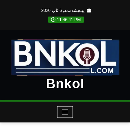
Ski
پێنجشەممە, 6 ئاب 2026
t
conten
11:46:43 PM
Bnkol