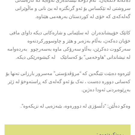
دەکەنە لانکەیان، ئەم دۆخە نیشاندەری ئەوەیە کە کارەساتی
سروشتی لە تێکساس بۆ ئەو گرنگترە لە بێ نانی و ماڵوێرانی
گەلەکەی کە خۆی لە کوردستان بەرهەمی هێناوە.
کاتێک خۆپیشاندەران لە سلێمانی و شارەکانی دیکە داوای مافی
خۆیان دەکەن، بەڵام بەزەبر و هێز و چاوسوورکردنەوە
سەرکووت دەکرێن، بەڵاو سەرۆکی ماوە بەسەرچوو بەردەوامە
لە نیشاندانی “هاوخەمی” بۆ کەسانێک لە کیشوەرێکی دیکە.
لێرەوە دەبێت تێبگەین کە “مرۆڤدۆستی” مەسرور بارزانی تەنها بۆ
کەسانی دوورە دەست ، نەک بۆ ئەو گەلەی کە ڕاستەوخۆ لە ژێر
بەڕێوەبردنی ئەودا دەژین.
وەکو دەڵێن: “دڵسۆزی لە دوورەوە، بێبەزەیی لە نزیکەوە”.
ڕوونکردنەوە :