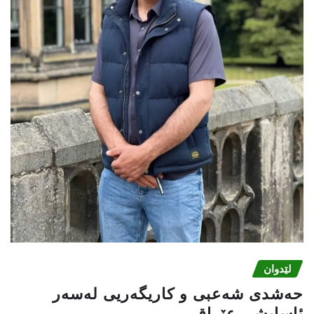
لێدوان
حەشدی شەعبی و کاریگەریی لەسەر
ئاسایشی عێراق