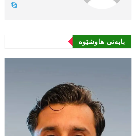
بابەتى هاوشێوە