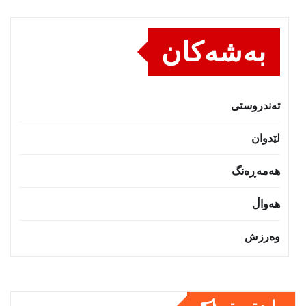
بەشەکان
تەندروستى
لێدوان
هەمەڕەنگ
هەواڵ
وەرزش