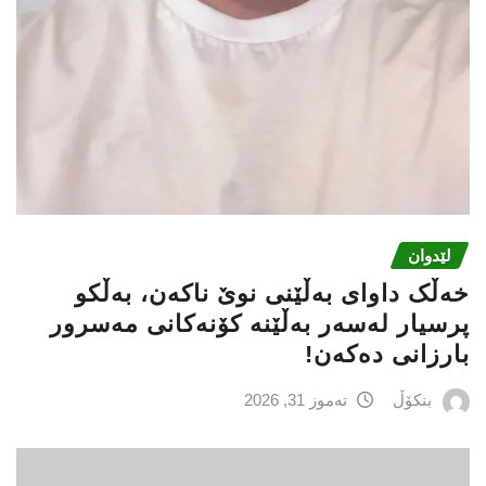
لێدوان
خەڵک داوای بەڵێنی نوێ ناکەن، بەڵکو
پرسیار لەسەر بەڵێنە کۆنەکانى مەسرور
بارزانی دەکەن!
بنکۆڵ
تەموز 31, 2026