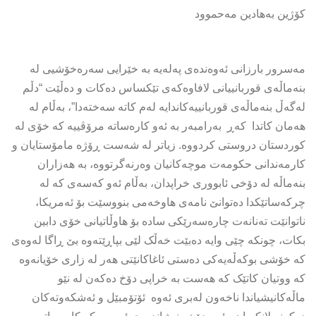
کۆژین بەهادین مەحموود
مەسرور بارزانی ئەوەندەی پەلەیە بە خێرایی سەرەخۆشیی لە
بنەماڵەی قوربانییانی لافاوەکەی تێکساس دەکات و دەڵێت “دڵم
لەگەڵ بنەماڵەی قوربانییەکاندایە لەم کاتە سەختەدا”، بەڵام لە
هەمان کاتدا کەڕ بەرامبەر بە ئەو کارەساتە مرۆڤییە کە خۆی لە
کوردستان دروستی کردووە. زیاتر لە شەست ڕۆژە مامۆستایان و
کارمەندانی حکومەت موچەکانیان وەرنەگرتووە، بە هەزاران
بنەماڵە لە دۆخی ئابووری خراپدان، بەڵام ئەو کەسەی کە لە
چرکەساتێکدا دەتوانێ نامەی هاوخەمی بنووسێت بۆ ئەمریکا،
ناتوانێت تەنانەت چارەسەرێکی سادە بۆ هاوڵاتیانی خۆی دابین
بکات، چونکە چێی وایە دەبێت خەڵک لێی بپاڕێتەوە بێ ڕاگا لەوەی
کە خۆشی بوکەڵەیەکی دەستی ئاغاکانێتی هەر لە زاری خۆیانەوە
کە ووتیان کاتێک کە هەست بە خراپی دۆخ دەکەن لە نێو
ماڵەکانیشیاندا ناخەون لەبری ئەوە ئۆتۆمبێل و ئەشکەوتەکان