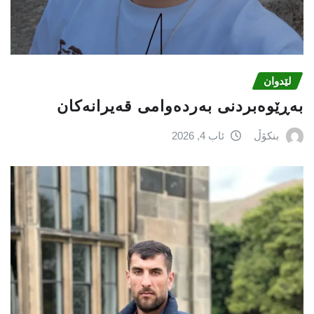
لێدوان
بەڕێوەبردنی بەردەوامی قەیرانەکان
بنکۆڵ
ئاب 4, 2026