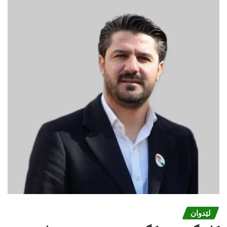
لێدوان