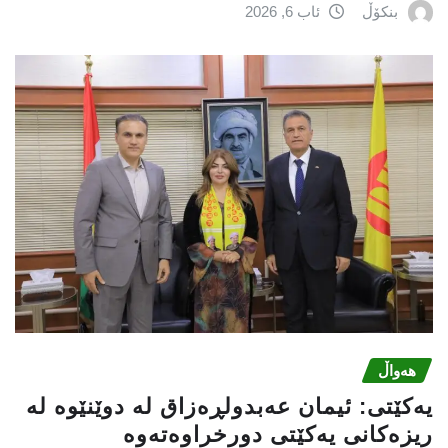
بنکۆڵ
ئاب 6, 2026
هەواڵ
یه‌كێتی: ئیمان عه‌بدولڕه‌زاق له‌ دوێنێوه‌ له‌
ریزه‌كانی یه‌كێتی دورخراوه‌ته‌وه‌