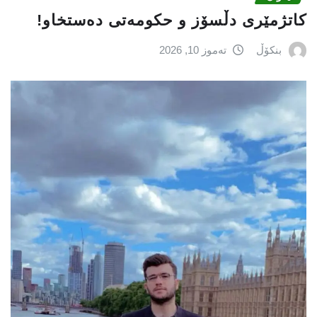
کاتژمێری دڵسۆز و حکومەتی دەستخاو!
بنکۆڵ
تەموز 10, 2026