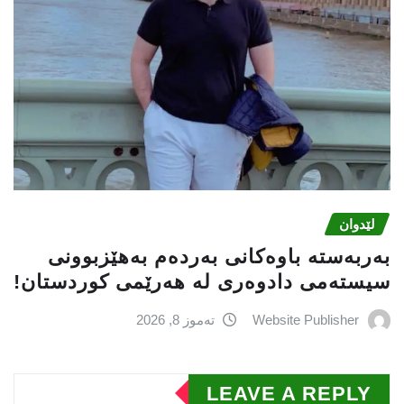
لێدوان
بەربەستە باوەکانی بەردەم بەهێزبوونی
سیستەمی دادوەری لە هەرێمی کوردستان!
Website Publisher
تەموز 8, 2026
LEAVE A REPLY