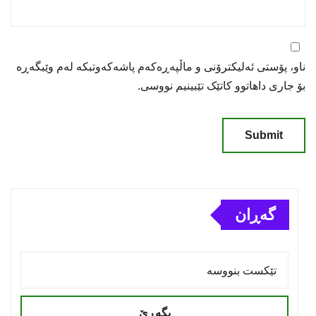
ناو، پۆستی ئەلیکترۆنی و ماڵپەڕەکەم پاشەکەوتبکە لەم وێبگەڕە
بۆ جاری داهاتوو کاتێک تێبینیم نووسی.
گەڕان
بگەڕێ