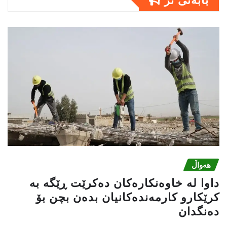
بابەتى تر
هەواڵ
داوا لە خاوەنکارەکان دەکرێت ڕێگە بە
کرێکارو کارمەندەکانیان بدەن بچن بۆ
دەنگدان