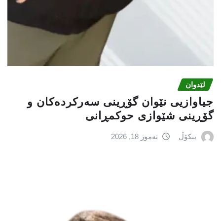
لێدوان
جیاوازیی نێوان گۆڕینی سەرکردەکان و
گۆڕینی شێوازی حوکمڕانی
بنکۆڵ
تەموز 18, 2026