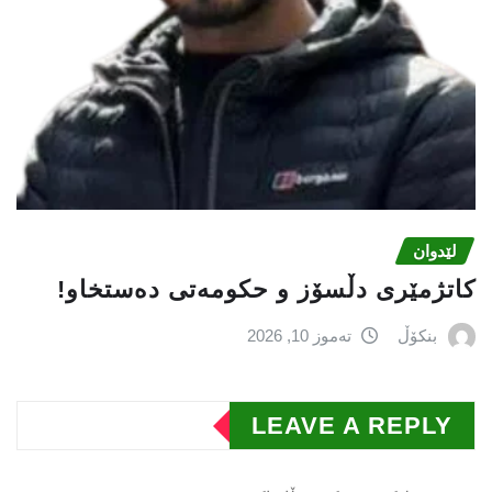
لێدوان
کاتژمێری دڵسۆز و حکومەتی دەستخاو!
بنکۆڵ
تەموز 10, 2026
LEAVE A REPLY