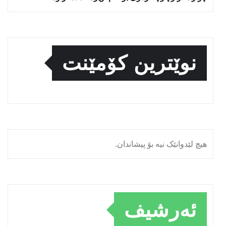
نوێترین کۆمێنت
هیچ لێدوانێک نیە بۆ پیشاندان.
ئەرشیف