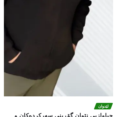
لێدوان
جیاوازیی نێوان گۆڕینی سەرکردەکان و