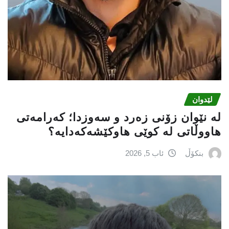
لێدوان
لە نێوان زۆنی زەرد و سەوزدا؛ کەرامەتی
هاووڵاتی لە کوێی هاوکێشەکەدایە؟
بنکۆڵ
ئاب 5, 2026