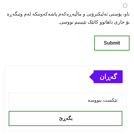
ناو، پۆستی ئەلیکترۆنی و ماڵپەڕەکەم پاشەکەوتبکە لەم وێبگەڕە
بۆ جاری داهاتوو کاتێک تێبینیم نووسی.
گەڕان
بگەڕێ