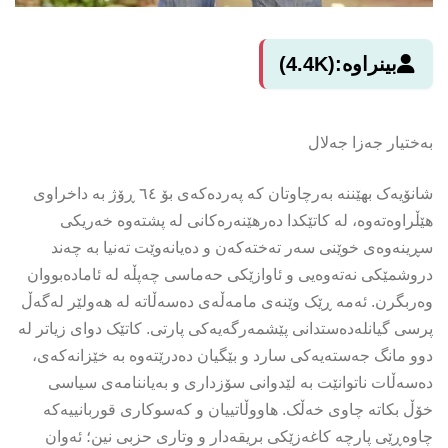
بینراوە:
(4.4K)
بەختیار جەزا جەلال
شانۆیەک بهێننە بەرچاوتان کە پەردەکەی بۆ ٦٤ ڕۆژ بە داخراوی
هێڵراوەتەوە، لە کاتێکدا دەرهێنەرەکانی لە پشتەوە خەریکی
سڕینەوەی خوێنی سەر تەختەکەن و دەیانەوێت تەنیا بە چەند
دروشمێکی نەتەوەیی و ئاوازێکی حەماسی چەپڵە لە ئامادەبووان
وەربگرن. ئەمە ڕێک وێنەی مامەڵەی دەسەڵاتە لە هەولێر لەگەڵ
پرسی گیانلەدەستدانی پێشمەرگەیەکی پارتی. کاتێک دوای زیاتر لە
دوو مانگ جەستەیەکی سارد و بێگیان دەدرێتەوە بە خێزانەکەی،
دەسەڵات ناتوانێت بە لێدوانی سۆزداری و بەیاننامەی سیاسی
خۆڵ بکاتە چاوی خەڵک. هاووڵاتییان و کەسوکاری قوربانییەکە
چاوەڕێی پارچە کاغەزێکی بریقەدار و وتاری حزبی نین؛ ئەوان