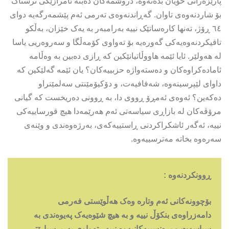
پارێزەرانی خۆیان بدەنەوە، دروشمەکان دەبنە ئامرازێکی ترسناک
بۆ شاردنەوەی تاوان. گەڕاندنەوەی تەرمی ئەم پێشمەرگەیە دوای
٦٤ ڕۆژ، تەنها کارەساتێک نییە بەرامبەر بە یەک خێزان، بەڵکو
تاقیکردنەوەیەکی گەورەیە بۆ تەواوی کۆمەڵگا و سەروەریی یاسا
لە هەولێر. ئایا ئێمە هاووڵاتیانێکین کە ڕازی دەبین بە وەڵامە
ئامادەکراوەکان و دەستەواژە حزبییەکان؟ یان ئێمە گەلێکین کە
داوای لێپرسینەوە، شەفافیەت، و دۆکیۆمێنتی سەلمێنراو
دەکەین؟ ئەوەی ئەمڕۆ ڕووی دا، بە ڕوونی دەریخست کە گیانی
مرۆڤەکان لە بازاڕی سیاسەتی ئەم هەرێمەدا هیچ قورساییەکی
نییە، ئەگەر ئاشکراکردنی ڕاستییەکەی، بەرژەوەندی و وێنەی
سەرەوە بخاتە مەترسییەوە.
ڕوونکردنەوە :
بۆچوونەکانی ئەم وتارە وەک هەڵوێستی فەرمی
دامەزراوەی بنکۆڵ نییە و بە هیچ شێوەیەک پەیوەندى بە
سیاسەت و پرەنسیپەکانیەوە نییە . تەواوی بەرپرسیارێتى