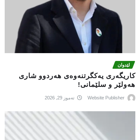
لێدوان
کاریگەری یەکگرتنەوەی هەردوو شاری
هەولێر و سلێمانی!
Website Publisher
تەموز 29, 2026