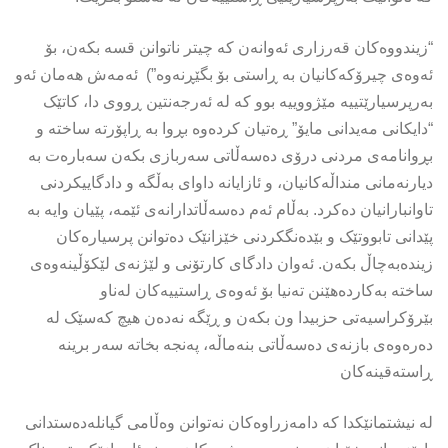
“زیندووەکان قەرزاری ئەوانەن کە چیتر ناتوانن قسە بکەن، بۆ
ئەوەی چیرۆکەکانیان بە ڕاستی بۆ بگێڕنەوە”) ئەمەش هەمان ئەو
بەرپرسیارێتییە مێژووییە بوو کە لە ئەرجەنتین ڕووی دا، کاتێک
“دایکانی مەیدانی مایۆ” ڕەتیان کردەوە بڕوا بە ڕاپۆرتە ساختە و
بڕوانامەی مردنی درۆی دەسەڵاتی سەربازی بکەن سەبارەت بە
دیارنەمانی منداڵەکانیان، و ئازایانە داوای بەڵگە و دادگاییکردنی
تاوانبارانیان دەکرد. بەڵام ئەم دەسەڵاتدارانەی ئێمە، پێیان وایە بە
پێدانی تابووتێک و بێدەنگکردنی خێزانێک دەتوانن پرسیارەکان
زیندەبەچاڵ بکەن. ئەوان دادگای کارتۆنی و لێژنەی لێکۆڵینەوەی
ساختە بەکاردەهێنن تەنیا بۆ ئەوەی ڕاستییەکان لەناو
بێرۆکراسیەتی حزبیدا ون بکەن و ڕێگە نەدەن هیچ کەسێک لە
دەرەوەی بازنەی دەسەڵاتی بنەماڵە، پەنجە بخاتە سەر برینە
ڕاستەقینەکان
لە نیشتمانێکدا کە دامەزراوەکان نەتوانن وەڵامی گیانلەدەستدانی