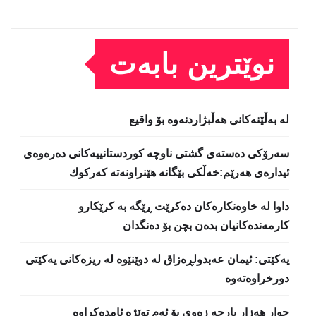
نوێترین بابەت
لە بەڵێنەکانی هەڵبژاردنەوە بۆ واقیع
سه‌رۆكی دەستەی گشتی ناوچە كوردستانییەكانی دەرەوەی
ئیدارەی هەرێم:خه‌ڵكی بێگانه‌ هێنراونه‌ته‌ كه‌ركوك
داوا لە خاوەنکارەکان دەکرێت ڕێگە بە کرێکارو
کارمەندەکانیان بدەن بچن بۆ دەنگدان
یه‌كێتی: ئیمان عه‌بدولڕه‌زاق له‌ دوێنێوه‌ له‌ ریزه‌كانی یه‌كێتی
دورخراوه‌ته‌وه‌
چوار هەزار پارچە زەوی بۆ ئەم توێژە ئامدەکراوە