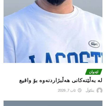
لێدوان
لە بەڵێنەکانی هەڵبژاردنەوە بۆ واقیع
بنکۆڵ
ئاب 7, 2026