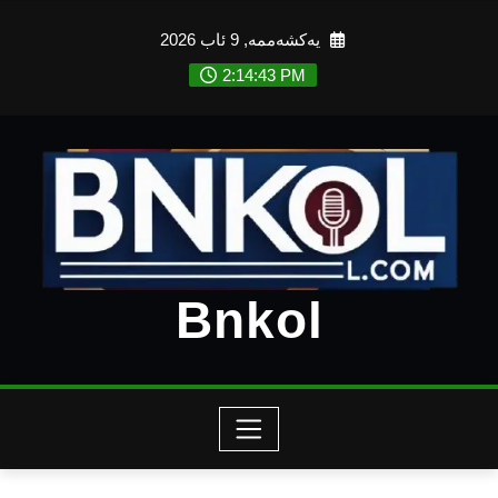
Ski
یەکشەممە, 9 ئاب 2026
t
conten
2:14:45 PM
Bnkol