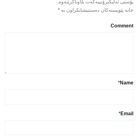
پۆستی ئەلیکترۆنییەکەت بڵاوناکرێتەوە.
خانە پێویستەکان دەستنیشانکراون بە
*
Comment
*
Name
*
Email