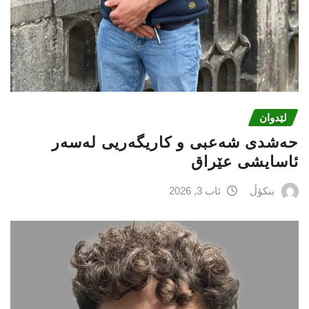
لێدوان
حەشدی شەعبی و کاریگەریی لەسەر
ئاسایشی عێراق
بنکۆڵ
ئاب 3, 2026