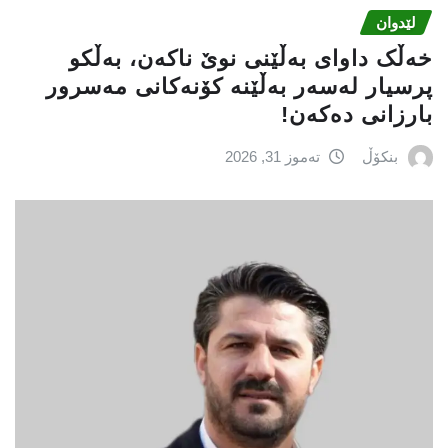
لێدوان
خەڵک داوای بەڵێنی نوێ ناکەن، بەڵکو
پرسیار لەسەر بەڵێنە کۆنەکانى مەسرور
بارزانی دەکەن!
بنکۆڵ
تەموز 31, 2026