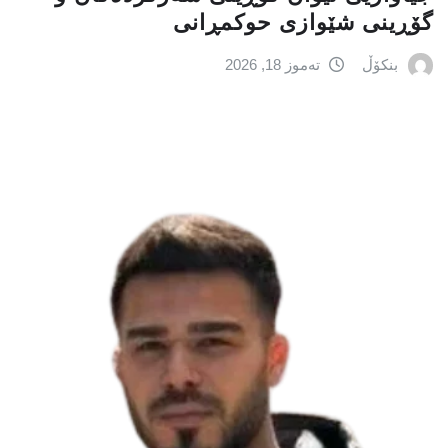
گۆڕینی شێوازی حوکمڕانی
بنکۆڵ
تەموز 18, 2026