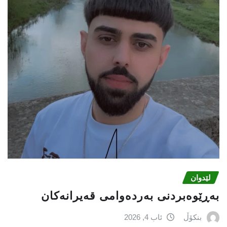
لێدوان
بەڕێوەبردنی بەردەوامی قەیرانەکان
بنکۆڵ
ئاب 4, 2026