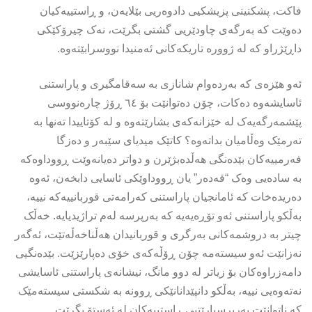
فاکت، پشکنینی پزیشکیی دادوەریی بێلایەن، و ڕاستییەکیان
دەوێت کە بەرگەی چاودێریی گشتی بگرێت، نەک چیرۆکێکی
داڕێژراو کە لە ژوورە تاریکەکانی ئەمنیدا نووسرابێتەوە.
ئەو هێزەی کە بەردەوام شانازی بە سەقامگیری و پاراستنی
ئاسایشەوە دەکات، چۆن دەتوانێت بۆ ٦٤ ڕۆژ چارەنووسی
پێشمەرگەیەک لە خێزانەکەی بشارێتەوە و لە کۆتاییدا تەنها بە
تەرمێک وەڵامیان بداتەوە؟ کاتێک میدیای سێبەر و دەزگا
فەرمییەکان بێدەنگی هەڵدەبژێرن و دواتر دەیانەوێت ڕووداوەکە
بە سادەیی وەک “قەدەر” یان ڕووداوێکی ئاسایی دابخەن، ئەوە
دەریدەخات کە ئامانجیان پاراستنی کەرامەتی قوربانییەکە نییە،
بەڵکو پاراستنی ئەو تۆڕەیەیە کە بەرپرسە لەم تراژیدیایە. خەڵک
چیتر بە دروشمەکانی بەرگری و قوربانیدان هەڵناخەڵەتێت، ئەگەر
نەزانێت ئەو سیستەمە چۆن ڕۆڵەکەی خۆی دەپارێزێت. بێدەنگیی
دامەزراوەکان بۆ زیاتر لە دوو مانگ، نیشانەی پاراستنی ئاسایشی
نەتەوەیی نییە، بەڵکو دانپێدانانێکی ڕوونە بە شکستی سیستەمێک
کە ناتوانێت بەرپرسیارێتیی ڕاستییەکان لە ئەستۆ بگرێت.