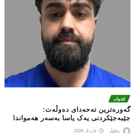
لێدوان
گەورەترین تەحەدای دەوڵەت:
جێبەجێکردنی یەک یاسا بەسەر هەمواندا
بنکۆڵ
ئاب 3, 2026