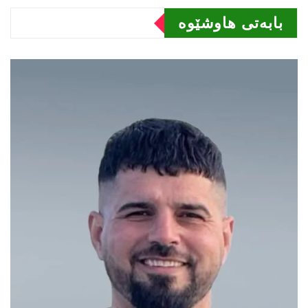
بابەتى هاوشێوە