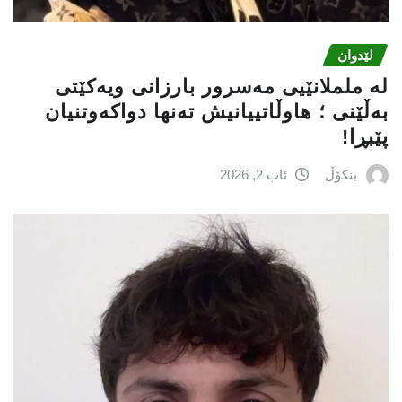
لێدوان
لە ململانێیى مەسرور بارزانی ویەکێتی
بەڵێنی ؛ هاوڵاتییانیش تەنها دواکەوتنیان
پێبڕا!
بنکۆڵ
ئاب 2, 2026