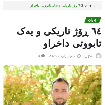
Home
٦٤ ڕۆژ تاریکی و یەک تابووتی داخراو
لێدوان
٦٤ ڕۆژ تاریکی و یەک
تابووتی داخراو
بنکۆڵ
حوزەیران 8, 2026
0