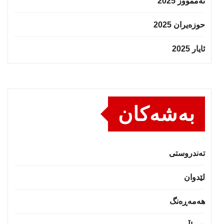
تەممووز 2025
حوزه‌یران 2025
ئایار 2025
بەشەکان
تەندروستى
لێدوان
هەمەڕەنگ