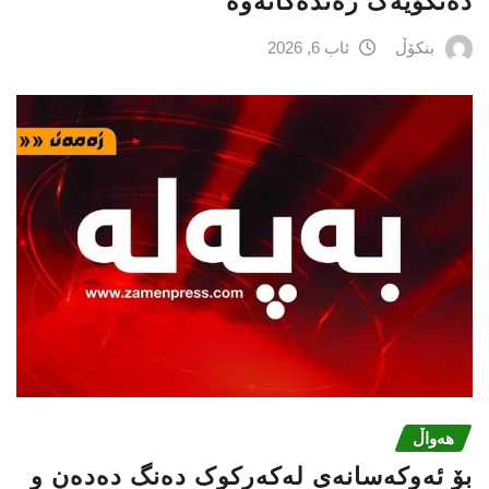
دەنگۆیەک رەتدەکاتەوە
بنکۆڵ
ئاب 6, 2026
هەواڵ
بۆ ئەوکەسانەی لەکەرکوک دەنگ دەدەن و