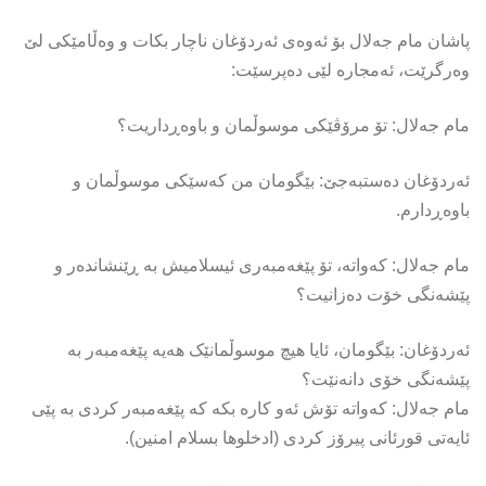
پاشان مام جەلال بۆ ئەوەی ئەردۆغان ناچار بکات و وەڵامێکی لێ
وەرگرێت، ئەمجارە لێی دەپرسێت:
مام جەلال: تۆ مرۆڤێکی موسوڵمان و باوەڕداریت؟
ئەردۆغان دەستبەجێ: بێگومان من کەسێکی موسوڵمان و
باوەڕدارم.
مام جەلال: کەواتە، تۆ پێغەمبەری ئیسلامیش بە ڕێنشاندەر و
پێشەنگی خۆت دەزانیت؟
ئەردۆغان: بێگومان، ئایا هیچ موسوڵمانێک هەیە پێغەمبەر بە
پێشەنگی خۆی دانەنێت؟
مام جەلال: کەواتە تۆش ئەو کارە بکە کە پێغەمبەر کردی بە پێی
ئایەتی قورئانی پیرۆز کردی (ادخلوها بسلام امنین).