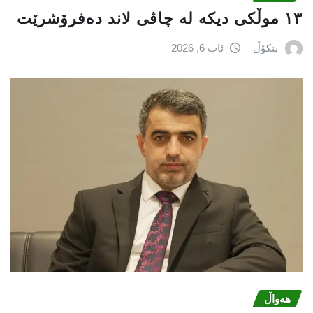
١٣ موڵکی دیکە لە چاڤی لاند دەفرۆشرێت
بنکۆڵ
ئاب 6, 2026
هەواڵ