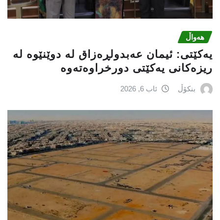
هەواڵ
یه‌كێتی: ئیمان عه‌بدولڕه‌زاق له‌ دوێنێوه‌ له‌
ریزه‌كانی یه‌كێتی دورخراوه‌ته‌وه‌
بنکۆڵ
ئاب 6, 2026