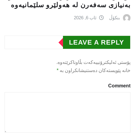
بەنیازی سەفەرن لە هەولێرو سلێمانیەوە
بنکۆڵ
ئاب 6, 2026
LEAVE A REPLY
پۆستی ئەلیکترۆنییەکەت بڵاوناکرێتەوە.
خانە پێویستەکان دەستنیشانکراون بە
*
Comment