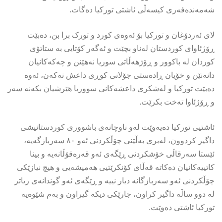
شەمەندەفەری کیسەڵی ئاشتی تورکیا دەگات.
لای ئەردۆغان و تورکیا بۆ ئەوەی کورد و تورک برا بن، دەبێت
ڕۆژئاوای کوردستان لەناو بچێت و ئەگەر کۆتایی بە ستاتۆی
کوردان لە باکوور و ڕۆژهەڵاتی سوریا نەهێنن و چەکەکانیان
دانەنێن و خۆیان ڕادەستی جۆلانی کوڕی داعش نەکەن، ئەوە
دەبێت تورکیا و لەشکری داعشەکانی سووریا هێرشیان بکەنە سەر
و ڕۆژئاوا تەخت بکرێت.
ئاشتیی تورکیا دەیەوێت لەو ناوچانەی باشووری کوردستانیشی
داگیر کردوون، لەبری بەڵێنی چۆڵکردنی ئەو ٨٠ سەربازگەیە،
ئێستا سەرقاڵی خۆشکردنی ڕێگەی ئەو قەرەقۆڵانەیە و بینا
کاتییەکانیان دەکاتە قەڵای کۆنکرێتیی هەمیشەیی و هیچ نیازێکی
چۆڵکردنی ئەو سەربازگانە دیار نییە و ڕێگەی ئەو گوندانەی زیاتر
لە دوو ساڵە داگیر کراون، جارێکی دیکە گیراون و بەم شێوەیە
تورکیا ئاشتی دەوێت.