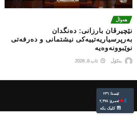
هەواڵ
نێچيرڤان بارزانى: دەنگدان
بەرپرسیاريه‌تییەکی نیشتمانى و دەرفەتی
نوێبوونەوەیە
بنکۆڵ
ئاب 6, 2026
Live: 236
Today: 2,378
Click Here
Bnkol. All rights reserved.
2026
©