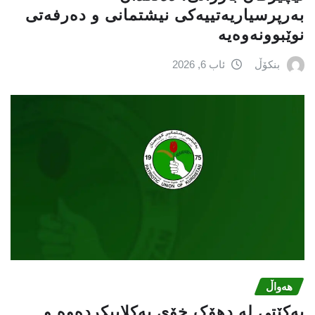
بەرپرسیاريه‌تییەکی نیشتمانى و دەرفەتی
نوێبوونەوەیە
بنکۆڵ
ئاب 6, 2026
هەواڵ
یەکێتی لە دهۆک خۆی یەکلاییکردەوە و