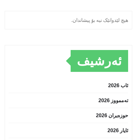
هیچ لێدوانێک نیە بۆ پیشاندان.
ئەرشیف
ئاب 2026
تەممووز 2026
حوزه‌یران 2026
ئایار 2026