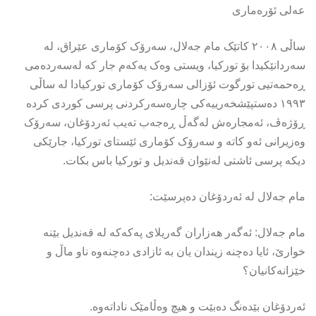
عەلی ئۆرەماری
ساڵی ٢٠٠٨ کاتێک مام جەلال، سەرۆک کۆماری عێراق، لە
سەردانێکیدا بۆ تورکیا، ویستی وەک یەکەم جار کە لەسەردەمی
ڕەحمەتیی تورگوت ئۆزالی سەرۆک کۆماری تورکیادا لە ساڵی
١٩٩٣ دەستپێشخەرییەکی چارەسەرکردنی پرسی کوردی کردە
ڕۆژەڤ، ئەمجارەش لەگەڵ ڕەجەب تەیب ئەردۆغان، سەرۆک
وەزیرانی ئەو کاتە و سەرۆک کۆماری ئێستای تورکیا، جارێکی
دیکە پرسی ئاشتی لەنێوان قەندیل و تورکیا باس بکات.
مام جەلال لە ئەردۆغان دەپرسێت:
مام جەلال: ئەگەر هەزاران گەریلای پەکەکە لە قەندیل بێنە
خوارێ، ئایا دەچنە زیندان یان بە ئازادی دەچنەوە ناو ماڵ و
خێزانەکانیان؟
ئەردۆغان بێدەنگ دەبێت و هیچ وەڵامێک ناداتەوە.