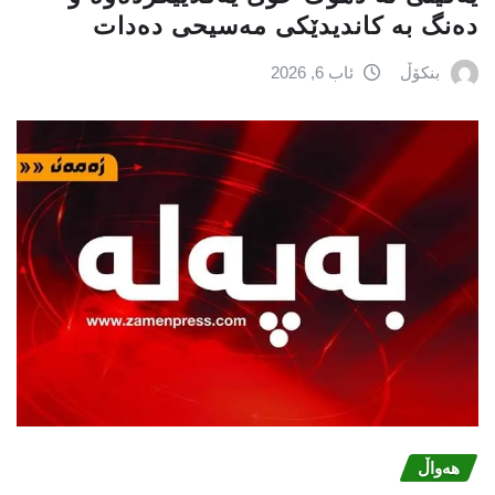
دەنگ بە کاندیدێکی مەسیحی دەدات
بنکۆڵ
ئاب 6, 2026
هەواڵ