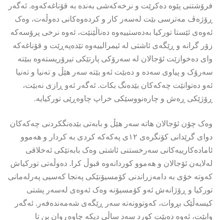
فرۆشتنی پێوە دەکرێت و نرخەکەشی بەندە بە قۆناغەکەوە. ئەگەر
ڕۆژەڤ مەترسی بێت لەسەر کار و کردەوەکانی دەوڵەت، وەک
ئەوەی ئێستا تورکیا بەدەستییەوە دەناڵێنێت، ئەوە نرخی پرۆسەکە
زۆر گرانە و ڕێگەی ئاشتی لە ئیمرالییەوە تێدەپەڕێت و قۆناغەکە
وای دەخوازێت ئۆجالان لە سەرۆکی پارتێکی تیرۆریستەوە ببێتە
سەرۆک و پیاوی سەدە و دەبێت ئەو بێتە سەر هێڵ و تەنیا و تەنیا
ئەو دەتوانێت چەکەکان بێدەنگ بکات. ئەگەر ئەو ڕازی نەبێت،
ڕۆژێکی ڕەش و چارەنووسێکی خراپ چاوەڕێی تورکیایە.
وەک چۆن ئۆجالان هاتە سەر هێڵ و بابەتی بێدەنگکردنی چەکەکان
دوای گرێدانی کۆنگرەی ١٢ی پەکەکە کردی بە کردار و هەموو
ئامادەکارییەکانی سەرخستنی ئاشتی وەک بابەتێکی ئەخلاقی
لەلایەن ئۆجالان و هەموو کوردانەوە قبوڵ کرا. دەوڵەتی تورکیاش
کەوتە خۆی بە دامەزراندنی کۆمسیۆنێکی پەنجا کەسیی پەرلەمانی
تورکیا و ڕۆژانەش ئەو کۆمسیۆنە وەک ئەوەی لەسەر پشتی
کیسەڵێک بڕوات، کەوتوونەتە سەر ڕێگەی شەمەندەفەر. ئەگەر
وابێت، ئەوە دەبێت کورد سەد ساڵی دیکە چاوەڕوان بن تا