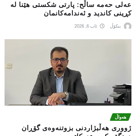
عه‌لی‌ حه‌مه‌ ساڵح: پارتی‌ شكستی‌ هێنا له‌
كڕینی‌ كاندید و ئه‌ندامه‌كانمان
بنکۆڵ
ئاب 6, 2026
هەواڵ
ژووری هەڵبژاردنی بزوتنەوەى گۆڕان