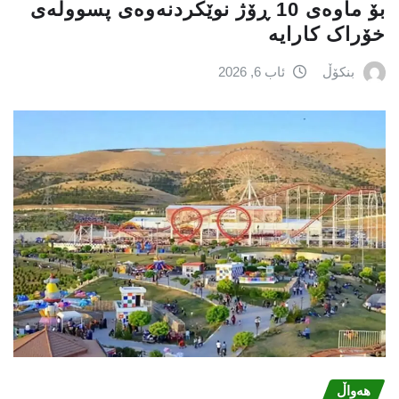
بۆ ماوەی 10 ڕۆژ نوێکردنەوەی پسوولەی
خۆراک کارایە
بنکۆڵ
ئاب 6, 2026
هەواڵ