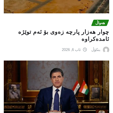
هەواڵ
چوار هەزار پارچە زەوی بۆ ئەم توێژە
ئامدەکراوە
بنکۆڵ
ئاب 6, 2026