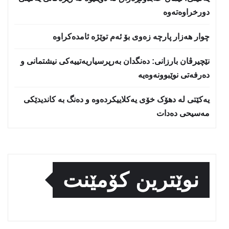
دورخراوه‌ته‌وه‌
چوار هەزار پارچە زەوی بۆ ئەم توێژە ئامدەکراوە
نێچيرڤان بارزانى: دەنگدان بەرپرسیاريه‌تییەکی نیشتمانى و
دەرفەتی نوێبوونەوەیە
یەکێتی لە دهۆک خۆی یەکلاییکردەوە و دەنگ بە کاندیدێکی
مەسیحی دەدات
نوێترین کۆمێنت