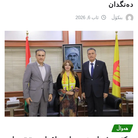
دەنگدان
بنکۆڵ
ئاب 6, 2026
هەواڵ