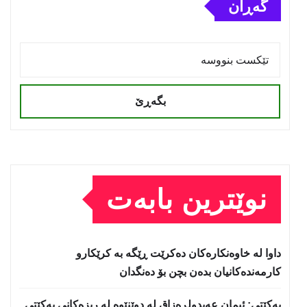
گەڕان
بگەڕێ
نوێترین بابەت
داوا لە خاوەنکارەکان دەکرێت ڕێگە بە کرێکارو
کارمەندەکانیان بدەن بچن بۆ دەنگدان
یه‌كێتی: ئیمان عه‌بدولڕه‌زاق له‌ دوێنێوه‌ له‌ ریزه‌كانی یه‌كێتی