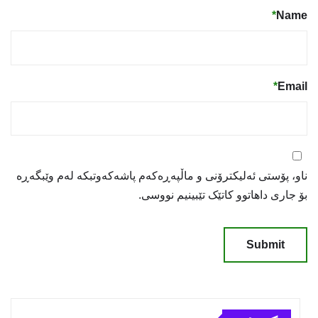
*
Name
*
Email
ناو، پۆستی ئەلیکترۆنی و ماڵپەڕەکەم پاشەکەوتبکە لەم وێبگەڕە
بۆ جاری داهاتوو کاتێک تێبینیم نووسی.