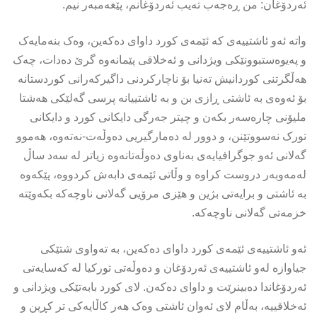
ئەردۆغان: من ڕەجەب تەیب ئەردۆغانم، پێغەمبەر نیم.
واتە ئەو ئاشتییەی کە ئێمەی کورد داوای دەکەین، وەک بنەمایەک
و پەیوەستبوونێکی ویژدانی و ئەخلاقی پێمانەوە گرێ دەدات، چەک
هەڵگرتنی کوردانیش تەنیا بۆ ناچارکردنی داگیرکەرانی کوردستانە
بۆ ئەوەی بە ئاشتی ڕازی بن و بە ئاشتییانە پرسی گەلێکی هەشتا
ملیۆنی چارەسەر بکەن و چیتر جەرگی دایکانی کورد و دایکانی
تورک نەسووتێنن، و دوور لە دەمارگیریی دەوڵەت-نەتەوە، هەموو
گەلانی ئەو جوگرافیایەی بەناوی دەوڵەتانەوە زیاتر لە سەد ساڵ
لەمەوبەر دروست کراوە و وڵاتی ئێمەی دابەش کردووە، پێکەوە
بە ئاشتی و برایەتی بژین و هێزی مرۆیی گەلانی ناوچەکە بکەوێتە
خزمەتی گەلانی ناوچەکە.
ئەو ئاشتییەی ئێمەی کورد داوای دەکەین، بە تەواوی شتێکی
جیاوازە لەو ئاشتییەی ئەردۆغان و دەوڵەتی تورکیا لە کەسایەتی
ئەردۆغاندا دەبینرێت و داوای دەکەن. لای کورد بابەتێکی ویژدانی و
ئەخلاقییە، بەڵام لای ئەوان ئاشتی وەک هەر کاڵایەکی تر کڕین و