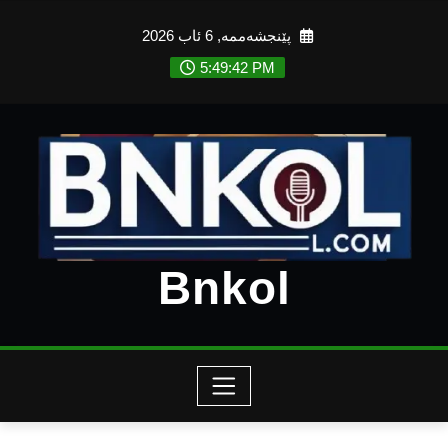
Ski
پێنجشەممە, 6 ئاب 2026
t
conten
5:49:44 PM
Bnkol