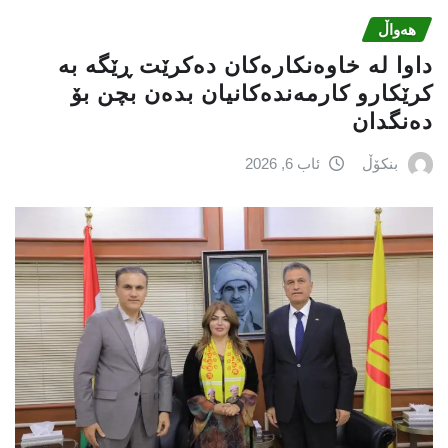
هەواڵ
داوا لە خاوەنکارەکان دەکرێت ڕێگە بە
کرێکارو کارمەندەکانیان بدەن بچن بۆ
دەنگدان
بنکۆڵ
ئاب 6, 2026