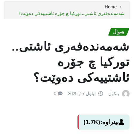
Home
شەمەندەفەری ئاشتی.. تورکیا چ جۆرە ئاشتییەکی دەوێت؟
هەواڵ
شەمەندەفەری ئاشتی..
تورکیا چ جۆرە
ئاشتییەکی دەوێت؟
بنکۆڵ
ئیلول 17, 2025
0
بینراوە:
(1.7K)