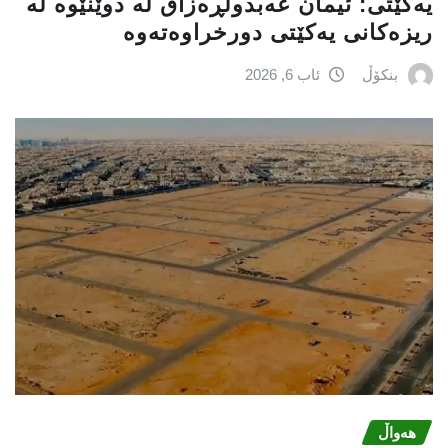
یه‌كێتی: ئیمان عه‌بدولڕه‌زاق له‌ دوێنێوه‌ له‌
ریزه‌كانی یه‌كێتی دورخراوه‌ته‌وه‌
بنکۆڵ
ئاب 6, 2026
هەواڵ