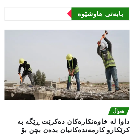
بابەتى هاوشێوە
هەواڵ
داوا لە خاوەنکارەکان دەکرێت ڕێگە بە
کرێکارو کارمەندەکانیان بدەن بچن بۆ