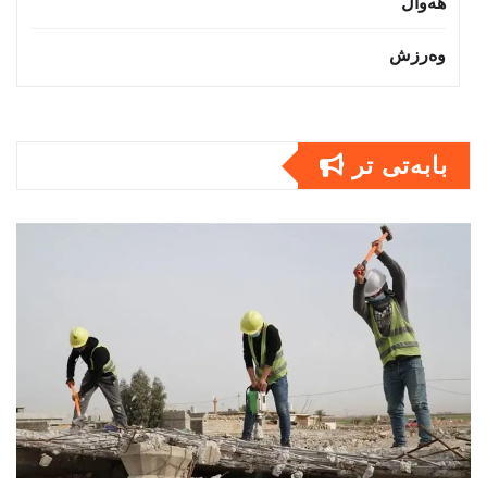
هەواڵ
وەرزش
بابەتى تر