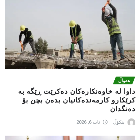
هەواڵ
داوا لە خاوەنکارەکان دەکرێت ڕێگە بە
کرێکارو کارمەندەکانیان بدەن بچن بۆ
دەنگدان
بنکۆڵ
ئاب 6, 2026