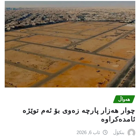
هەواڵ
چوار هەزار پارچە زەوی بۆ ئەم توێژە
ئامدەکراوە
بنکۆڵ
ئاب 6, 2026