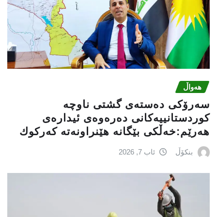
هەواڵ
سه‌رۆكی دەستەی گشتی ناوچە
كوردستانییەكانی دەرەوەی ئیدارەی
هەرێم:خه‌ڵكی بێگانه‌ هێنراونه‌ته‌ كه‌ركوك
بنکۆڵ
ئاب 7, 2026