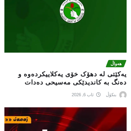
هەواڵ
یەکێتی لە دهۆک خۆی یەکلاییکردەوە و
دەنگ بە کاندیدێکی مەسیحی دەدات
بنکۆڵ
ئاب 6, 2026