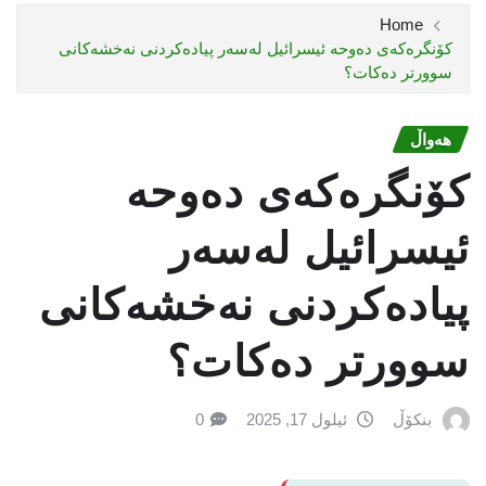
Home
کۆنگرەکەی دەوحە ئیسرائیل لەسەر پیادەکردنی نەخشەکانی
سوورتر دەکات؟
هەواڵ
کۆنگرەکەی دەوحە
ئیسرائیل لەسەر
پیادەکردنی نەخشەکانی
سوورتر دەکات؟
بنکۆڵ
ئیلول 17, 2025
0