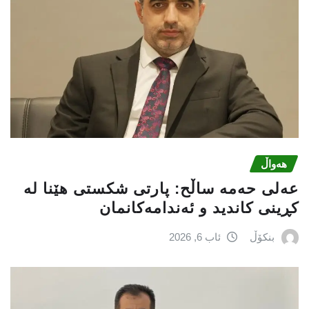
هەواڵ
عه‌لی‌ حه‌مه‌ ساڵح: پارتی‌ شكستی‌ هێنا له‌
كڕینی‌ كاندید و ئه‌ندامه‌كانمان
بنکۆڵ
ئاب 6, 2026