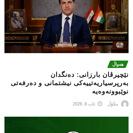
هەواڵ
نێچيرڤان بارزانى: دەنگدان
بەرپرسیاريه‌تییەکی نیشتمانى و دەرفەتی
نوێبوونەوەیە
بنکۆڵ
ئاب 6, 2026