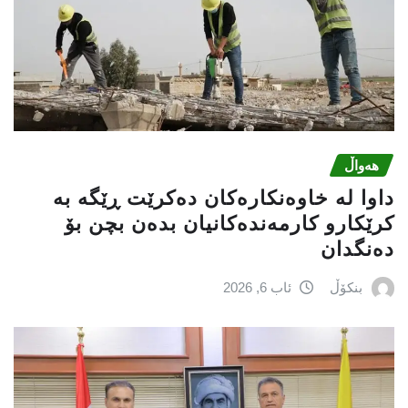
هەواڵ
داوا لە خاوەنکارەکان دەکرێت ڕێگە بە
کرێکارو کارمەندەکانیان بدەن بچن بۆ
دەنگدان
بنکۆڵ
ئاب 6, 2026