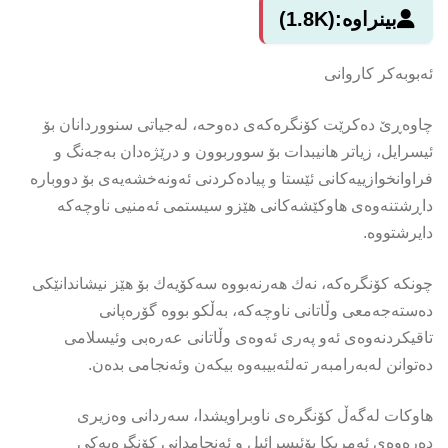
بینراوە:
(1.8K)
ئەبوبەکر کاروانی
چاوەڕێ دەکرێت کۆنگرەکەی دەوحە، لەجیاتی سنووردانان بۆ
ئیسرایل، زیاتر هانیبدات بۆ سووربوون و درێژەدان بەجەنگ و
فراوانخوازییەکانی ئێستا و پیادەکردنی ئەونەخشەیەی بۆ دووبارە
داڕشتنەوەی هاوکێشەکانی هێزو سیستمی ئەمنیی ناوچەکە
دایرشتووە.
چونکە کۆنگرەکە، نەك هەرنەبووە سەکۆیەك بۆ هێز نیشاندانێکی
دەستەجەمعی وڵاتانی ناوچەکە، بەڵکو بووە گۆرەپانی
تاقیکردنەوەی ئەو پەری ئەوەی وڵاتانی عەرەبی وئیسلامی
دەتوانن لەبەرامبەر تەلئەبیبەوە بیکەن وئەنجامی بدەن.
هاوکات لەگەڵ کۆنگرەی ناوبراویشدا، سەردانی وەزیری
دەرەوەی ئەمریکا بۆئیسرائیل و ئەنجامدانی کۆنگرەیەکی