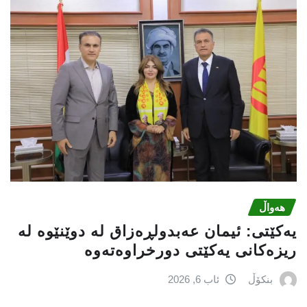
هەواڵ
یه‌كێتی: ئیمان عه‌بدولڕه‌زاق له‌ دوێنێوه‌ له‌
ریزه‌كانی یه‌كێتی دورخراوه‌ته‌وه‌
بنکۆڵ
ئاب 6, 2026