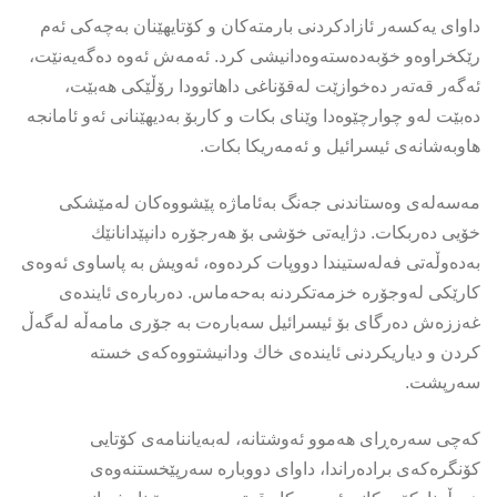
داوای یەکسەر ئازادکردنی بارمتەکان و کۆتایهێنان بەچەکی ئەم
رێکخراوەو خۆبەدەستەوەدانیشی کرد. ئەمەش ئەوە دەگەیەنێت،
ئەگەر قەتەر دەخوازێت لەقۆناغی داهاتوودا رۆڵێکی هەبێت،
دەبێت لەو چوارچێوەدا وێنای بکات و کاربۆ بەدیهێنانی ئەو ئامانجە
هاوبەشانەی ئیسرائیل و ئەمەریکا بکات.
مەسەلەی وەستاندنی جەنگ بەئاماژە پێشووەکان لەمێشکی
خۆیی دەربکات. دژایەتی خۆشی بۆ هەرجۆرە دانپێدانانێك
بەدەوڵەتی فەلەستیندا دووپات کردەوە، ئەویش بە پاساوی ئەوەی
کارێکی لەوجۆرە خزمەتکردنە بەحەماس. دەربارەی ئایندەی
غەززەش دەرگای بۆ ئیسرائیل سەبارەت بە جۆری مامەڵە لەگەڵ
کردن و دیاریکردنی ئایندەی خاك ودانیشتووەکەی خستە
سەرپشت.
کەچی سەرەڕای هەموو ئەوشتانە، لەبەیاننامەی کۆتایی
کۆنگرەکەی برادەراندا، داوای دووبارە سەرپێخستنەوەی