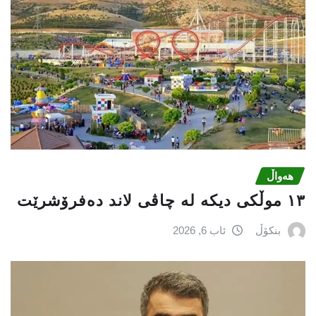
هەواڵ
١٣ موڵکی دیکە لە چاڤی لاند دەفرۆشرێت
بنکۆڵ
ئاب 6, 2026