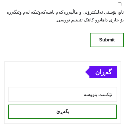
ناو، پۆستی ئەلیکترۆنی و ماڵپەڕەکەم پاشەکەوتبکە لەم وێبگەڕە
بۆ جاری داهاتوو کاتێک تێبینیم نووسی.
گەڕان
بگەڕێ