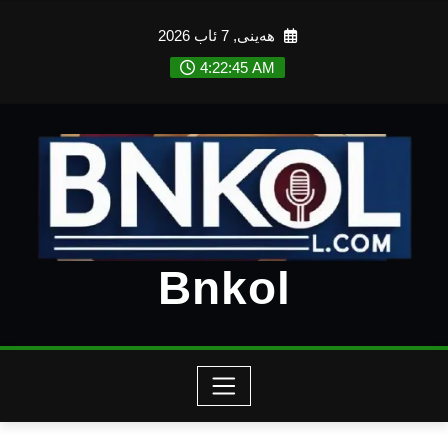
Ski
هەینی, 7 ئاب 2026
t
conten
4:22:47 AM
Bnkol