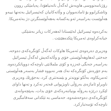
رۆژنامەنووسی هاوبەش لەگەڵ ناتەنیاهۆدا، پەیامێكی روون
وئاشکرابوو بۆ ئامادەبووان و وڵاتەکانیان کەئیسرائیل بەتەنها نییەو
هەڵوێست بەرامبەر ئەو یەکسانە بەهەڵوێستگرتن دژ بەئەمریکا.
بەکردەوە ئیسرائیل لەئێستادا لەهەرکات زیاتر بەشێکی
جیانەکراوەی ئەمریکا پێکدەهێنێت .
وەزیری دەرەوەی ئەمریکا هاوکات لەگەڵ کۆنگرەکەی دەوحە،
جەختی لەهاوهەڵوێستی خۆی و وڵاتەکەیش لەگەڵ ئیسرائیل
بەرامبەر جەنگی غەززە و کۆی ململانێی ناوچەکە دووپاتکردەوە.
بەم جۆرەش کۆنگرەکە نەك هەر نەبووە فشار بەسەر هەڵوێستی
ئەمریکاوە، بەڵکو تووندتر و بێمنەتتری کرد، بەجۆرێك وەزیری
ناوبراو ئاماژەی بەرۆڵی ناوبژیوانی قەتەر نەکرد و تەنها داوای
لێکرد درێژە بەرۆڵە بونیاتنەرەکەی خۆی بدات، بەپێچەوانەی
کۆنگرەکەی دەوحەشەوە، حەماسی بە تێکدانی سەقامگیری
ناوچەکە تۆمەتبارکرد.