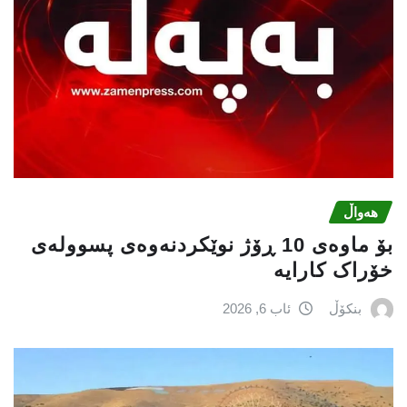
هەواڵ
بۆ ماوەی 10 ڕۆژ نوێکردنەوەی پسوولەی
خۆراک کارایە
بنکۆڵ
ئاب 6, 2026