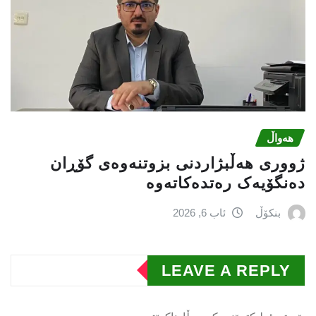
هەواڵ
ژووری هەڵبژاردنی بزوتنەوەى گۆڕان
دەنگۆیەک رەتدەکاتەوە
بنکۆڵ
ئاب 6, 2026
LEAVE A REPLY