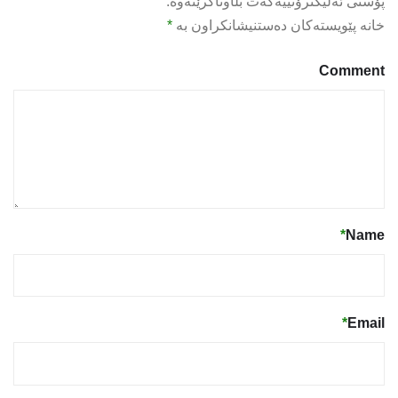
پۆستی ئەلیکترۆنییەکەت بڵاوناکرێتەوە.
خانە پێویستەکان دەستنیشانکراون بە
*
Comment
*
Name
*
Email