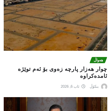
هەواڵ
چوار هەزار پارچە زەوی بۆ ئەم توێژە
ئامدەکراوە
بنکۆڵ
ئاب 6, 2026