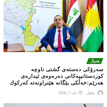
هەواڵ
سه‌رۆكی دەستەی گشتی ناوچە
كوردستانییەكانی دەرەوەی ئیدارەی
هەرێم:خه‌ڵكی بێگانه‌ هێنراونه‌ته‌ كه‌ركوك
بنکۆڵ
ئاب 7, 2026