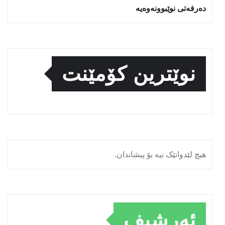
دەرفەتی نوێبوونەوەیە
نوێترین کۆمێنت
هیچ لێدوانێک نیە بۆ پیشاندان.
ئەرشیف