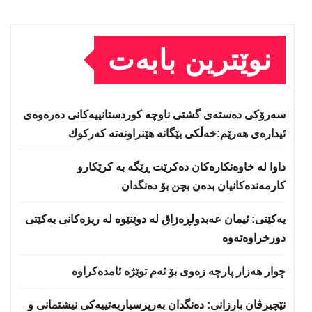
نوێترین بابەت
سه‌رۆكی دەستەی گشتی ناوچە كوردستانییەكانی دەرەوەی
ئیدارەی هەرێم:خه‌ڵكی بێگانه‌ هێنراونه‌ته‌ كه‌ركوك
داوا لە خاوەنکارەکان دەکرێت ڕێگە بە کرێکارو
کارمەندەکانیان بدەن بچن بۆ دەنگدان
یه‌كێتی: ئیمان عه‌بدولڕه‌زاق له‌ دوێنێوه‌ له‌ ریزه‌كانی یه‌كێتی
دورخراوه‌ته‌وه‌
چوار هەزار پارچە زەوی بۆ ئەم توێژە ئامدەکراوە
نێچيرڤان بارزانى: دەنگدان بەرپرسیاريه‌تییەکی نیشتمانى و