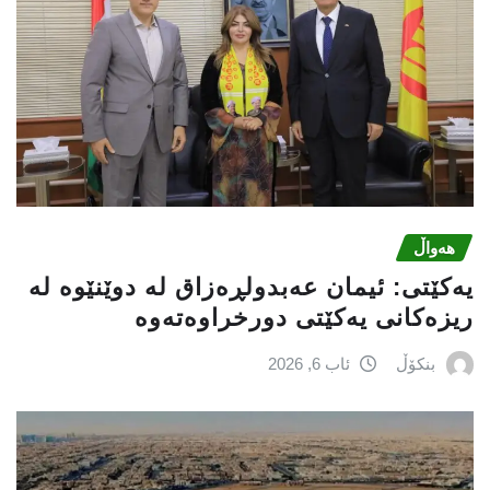
هەواڵ
یه‌كێتی: ئیمان عه‌بدولڕه‌زاق له‌ دوێنێوه‌ له‌
ریزه‌كانی یه‌كێتی دورخراوه‌ته‌وه‌
بنکۆڵ
ئاب 6, 2026