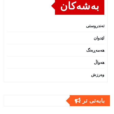
بەشەکان
تەندروستى
لێدوان
هەمەڕەنگ
هەواڵ
وەرزش
بابەتى تر