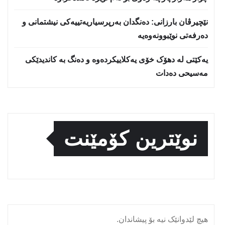
نێچيرڤان بارزانى: دەنگدان بەرپرسیاريه‌تییەکی نیشتمانى و
دەرفەتی نوێبوونەوەیە
یەکێتی لە دهۆک خۆی یەکلاییکردەوە و دەنگ بە کاندیدێکی
مەسیحی دەدات
نوێترین کۆمێنت
هیچ لێدوانێک نیە بۆ پیشاندان.