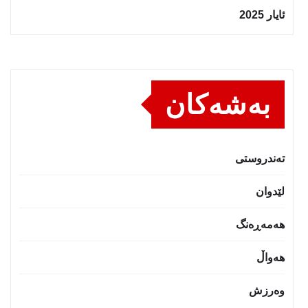
ئایار 2025
بەشەکان
تەندروستى
لێدوان
هەمەڕەنگ
هەواڵ
وەرزش