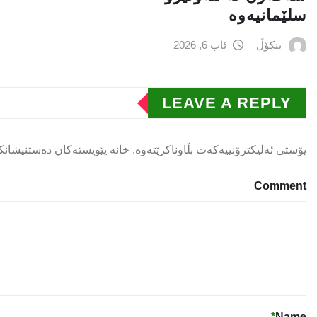
سلێمانیەوە
بنکۆڵ
ئاب 6, 2026
LEAVE A REPLY
پۆستی ئەلیکترۆنییەکەت بڵاوناکرێتەوە.
خانە پێویستەکان دەستنیشانک
Comment
*
Name