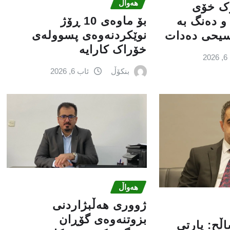
هەواڵ
ۆک خۆی
بۆ ماوەی 10 ڕۆژ
و دەنگ بە
نوێکردنەوەی پسوولەی
سیحی دەدات
خۆراک کارایە
2
بنکۆڵ
ئاب 6, 2026
هەواڵ
ژووری هەڵبژاردنی
بزوتنەوەى گۆڕان
اڵح: پارتی‌