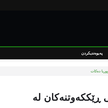
پەیوەندیکردن
وریا دەكات
 ڕێككەوتنەكان لە