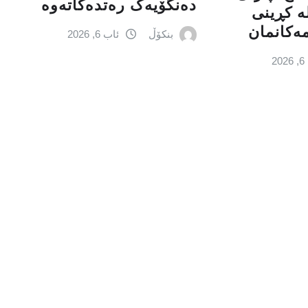
دەنگۆیەک رەتدەکاتەوە
‌ كڕینی‌
مه‌كانمان
بنکۆڵ
ئاب 6, 2026
2