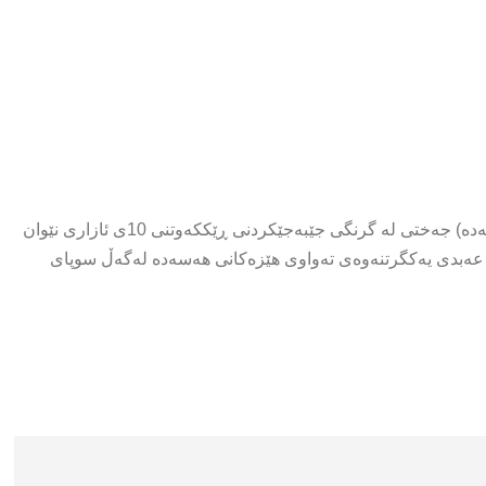
ئەندامێكی کۆنسەی هاوسەرۆکایەتیی پارتی یەکێتیی دیموکراسی (پەیەدە) جەختی لە گرنگی جێبەجێکردنی ڕێککەوتنی 10ی ئازاری نێوان
 عەبدی یەکگرتنەوەی تەواوی هێزەکانی هەسەدە لەگەڵ سوپای