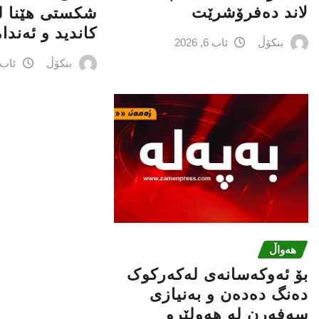
لاند دەفرۆشرێت
شكستی‌ هێنا له
كاندید و ئه‌ندا
بنکۆڵ
ئاب 6, 2026
بنکۆڵ
ئاب 6, 026
هەواڵ
بۆ ئەوکەسانەی لەکەرکوک
دەنگ دەدەن و بەنیازی
سەفەرن لە هەولێرو