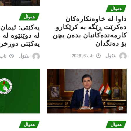
هەواڵ
هەواڵ
داوا لە خاوەنکارەکان
دەکرێت ڕێگە بە کرێکارو
یه‌كێتی: ئیمان
کارمەندەکانیان بدەن بچن
له‌ دوێنێوه‌ له‌
بۆ دەنگدان
یه‌كێتی دورخراو
بنکۆڵ
ئاب 6, 2026
بنکۆڵ
ئاب 6, 026
هەواڵ
هەواڵ