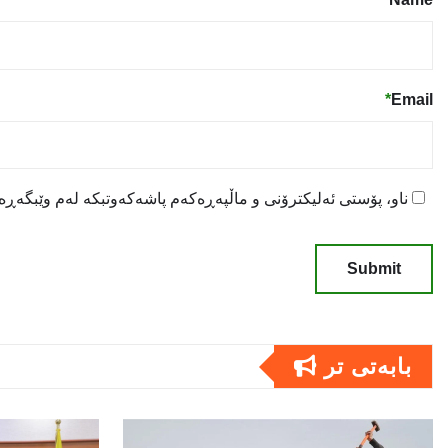
*
Email
ناو، پۆستی ئەلیکترۆنی و ماڵپەڕەکەم پاشەکەوتبکە لەم وێبگەڕە ب
بابەتى تر