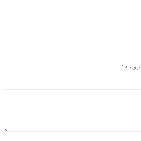
راون بە
*