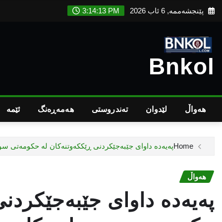
Ski
پێنجشەممە, 6 ئاب 2026
3:14:14 PM
t
conten
Bnkol
هەواڵ
لێدوان
تەندروستى
هەمەڕەنگ
ئێمە
Home
پەیەدە داوای جێبەجێكردنی ڕێككەوتنەكان لە حكومەتی سو
هەواڵ
پەیەدە داوای جێبەجێكردنی