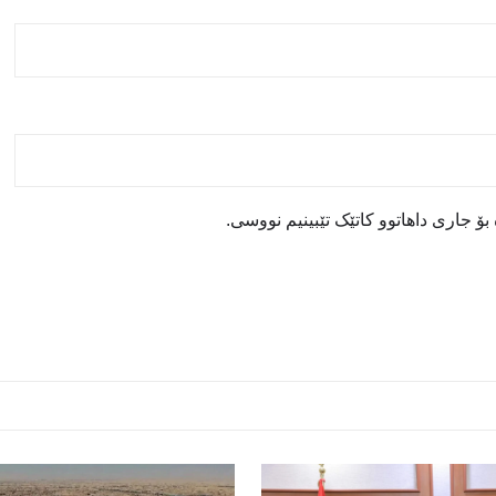
ۆ جاری داهاتوو کاتێک تێبینیم نووسی.