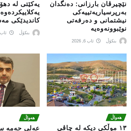
نێچيرڤان بارزانى: دەنگدان
یەکێتی لە ده
بەرپرسیاريه‌تییەکی
یەکلاییکردەوە 
نیشتمانى و دەرفەتی
کاندیدێکی مە
نوێبوونەوەیە
بنکۆڵ
ئاب 6, 026
بنکۆڵ
ئاب 6, 2026
هەواڵ
هەواڵ
١٣ موڵکی دیکە لە چاڤی
عه‌لی‌ حه‌مه‌ س