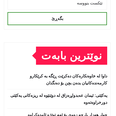
بگەڕێ
نوێترین بابەت
داوا لە خاوەنکارەکان دەکرێت ڕێگە بە کرێکارو
کارمەندەکانیان بدەن بچن بۆ دەنگدان
یه‌كێتی: ئیمان عه‌بدولڕه‌زاق له‌ دوێنێوه‌ له‌ ریزه‌كانی یه‌كێتی
دورخراوه‌ته‌وه‌
چوار هەزار پارچە زەوی بۆ ئەم توێژە ئامدەکراوە