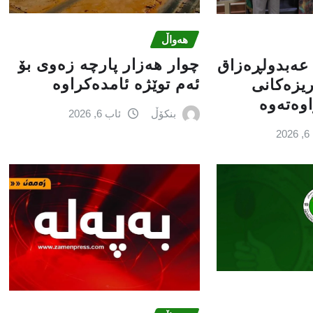
هەواڵ
چوار هەزار پارچە زەوی بۆ
 عه‌بدولڕه‌زاق
ئەم توێژە ئامدەکراوە
 ریزه‌كانی
ه‌ته‌وه‌
بنکۆڵ
ئاب 6, 2026
2