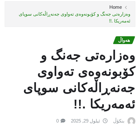
Home
‎وەزارەتی جەنگ و کۆبونەوەی تەواوی جەنەڕاڵەکانی سوپای
ئەمەریکا .!! ‎
هەواڵ
‎وەزارەتی جەنگ و
کۆبونەوەی تەواوی
جەنەڕاڵەکانی سوپای
ئەمەریکا .!! ‎
بنکۆڵ
ئیلول 29, 2025
0