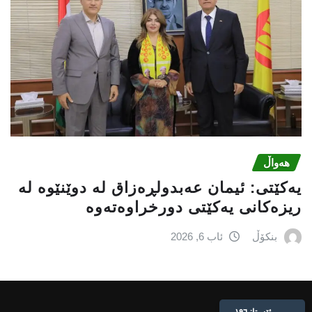
هەواڵ
یه‌كێتی: ئیمان عه‌بدولڕه‌زاق له‌ دوێنێوه‌ له‌
ریزه‌كانی یه‌كێتی دورخراوه‌ته‌وه‌
بنکۆڵ
ئاب 6, 2026
Live: 196