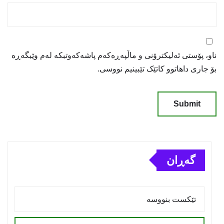
ناو، پۆستی ئەلیکترۆنی و ماڵپەڕەکەم پاشەکەوتبکە لەم وێبگەڕە
بۆ جاری داهاتوو کاتێک تێبینیم نووسی.
گەڕان