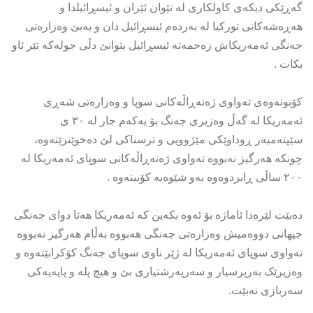
گەڕێکی دیکەی کاولکاری لە نێوان ئێران و ئیسڕائیلدا و
هەڕەشەکانی تورکیا لە بەردەم ئیسڕائیل دان و بەبێ وەزارەتی
جەنگی ئەمەریکاش زەحمەتە ئیسڕائیل بتوانێ دڵی جولەکە تێر ئاو
بکات .
کۆبونەوەی تەواوی ژەنەڕاڵەکانی سوپا و وەزارەتی شەڕی
ئەمەریکا لە گەڵ وەزیری جەنگ بۆ یەکەم جار لە ۳٠ ی
سێپتەمبەر ڕوداوێکی مێژوویی و ترسناکی لێ دەخوێنرێتەوە،
چونکە هەرگیز نەبووە تەواوی ژەنەڕاڵەکانی سوپای ئەمەریکا لە
۲٠٠ ساڵی ڕابردوەوە بەو شێوەیە کۆببنەوە .
دەبێت لێرەدا ئاماژە بۆ ئەوە بکەین کە ئەمەریکا هەتا دوای جەنگی
جیهانی دووەمیش وەزارەتی جەنگی هەبووە بەڵام هەرگیز نەبووە
تەواوی سوپای ئەمەریکا لە ژێر ناوی سوپای جەنگ کۆکرابێتەوە و
وەزیرێک بەرپرسیار و سەرپەرشتیاری بێ و هیچ پلە و پایەیەکی
سەربازی نەبێت.