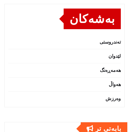
بەشەکان
تەندروستى
لێدوان
هەمەڕەنگ
هەواڵ
وەرزش
بابەتى تر