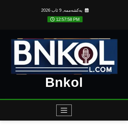
Ski
یەکشەممە, 9 ئاب 2026
t
conten
12:58:00 PM
Bnkol