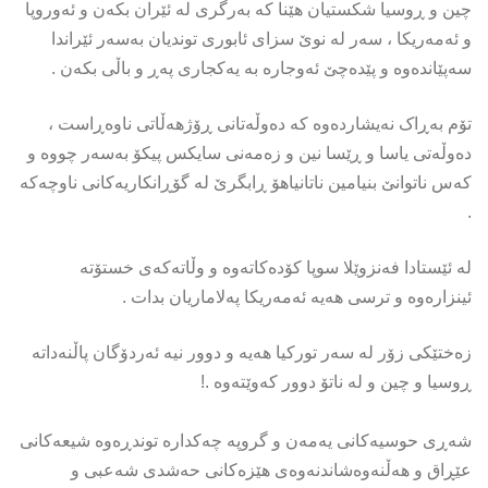
چین و ڕوسیا شکستیان هێنا کە بەرگری لە ئێران بکەن و ئەوروپا
و ئەمەریکا ، سەر لە نوێ سزای ئابوری توندیان بەسەر ئێراندا
سەپێاندەوە و پێدەچێ ئەوجارە بە یەکجاری پەڕ و باڵی بکەن .
تۆم بەڕاک نەیشاردەوە کە دەوڵەتانی ڕۆژهەڵاتی ناوەڕاست ،
دەوڵەتی یاسا و ڕێسا نین و زەمەنی سایکس پیکۆ بەسەر چووە و
کەس ناتوانێ بنیامین ناتانیاهۆ ڕابگرێ لە گۆڕانکاریەکانی ناوچەکە
.
لە ئێستادا فەنزوێلا سوپا کۆدەکاتەوە و وڵاتەکەی خستۆتە
ئینزارەوە و ترسی هەیە ئەمەریکا پەلاماریان بدات .
زەختێکی زۆر لە سەر تورکیا هەیە و دوور نیە ئەردۆگان پاڵنەداتە
ڕوسیا و چین و لە ناتۆ دوور کەوێتەوە .!
شەڕی حوسیەکانی یەمەن و گروپە چەکدارە توندڕەوە شیعەکانی
عێڕاق و هەڵنەوەشاندنەوەی هێزەکانی حەشدی شەعبی و