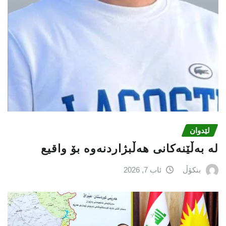
لێدوان
لە بەڵێنەکانی هەڵبژاردنەوە بۆ واقیع
بنکۆڵ
ئاب 7, 2026