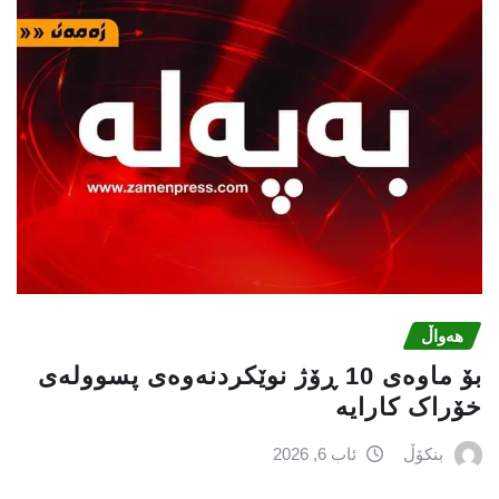
هەواڵ
بۆ ماوەی 10 ڕۆژ نوێکردنەوەی پسوولەی
خۆراک کارایە
بنکۆڵ
ئاب 6, 2026