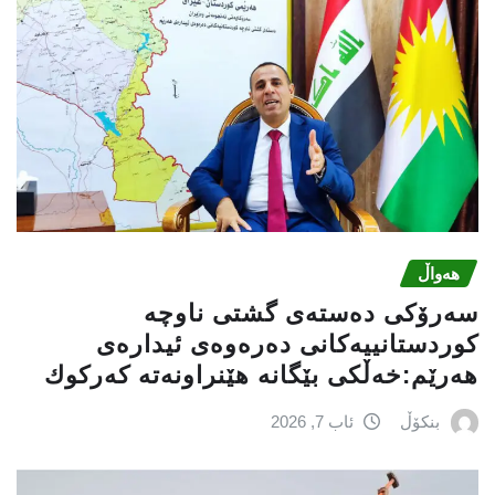
هەواڵ
سه‌رۆكی دەستەی گشتی ناوچە
كوردستانییەكانی دەرەوەی ئیدارەی
هەرێم:خه‌ڵكی بێگانه‌ هێنراونه‌ته‌ كه‌ركوك
بنکۆڵ
ئاب 7, 2026