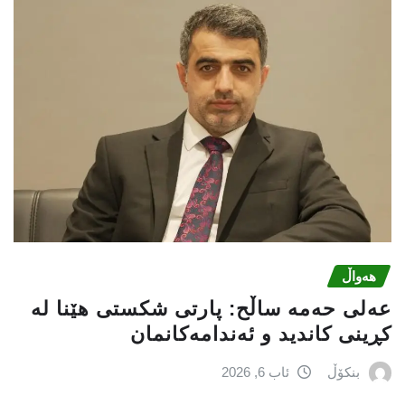
هەواڵ
عه‌لی‌ حه‌مه‌ ساڵح: پارتی‌ شكستی‌ هێنا له‌
كڕینی‌ كاندید و ئه‌ندامه‌كانمان
بنکۆڵ
ئاب 6, 2026