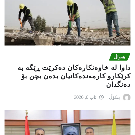
هەواڵ
داوا لە خاوەنکارەکان دەکرێت ڕێگە بە
کرێکارو کارمەندەکانیان بدەن بچن بۆ
دەنگدان
بنکۆڵ
ئاب 6, 2026