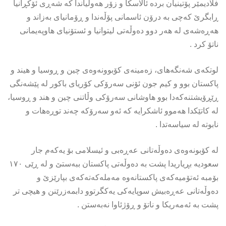
فلادیمێر پۆتینیان بردە ئالاسکا و زۆر هەوڵیاندا کە شەڕی ئۆکڕانیا
ڕابگرێ کەچی بە درۆن ئاسمانی پۆڵەندا و ڕۆمانیای بەزاند و
هەڕەشەی لە هەر دوو دەوڵەتی لیتوانیا و ئستۆنیای هاوپەیمانی
ناتۆ کرد .
لوتکەی شەنگەهای، زەمینەی کۆبوونەوەی چین و ڕوسیا و هیند و
پاکستان بوو و کیم جون ئۆنی سەرۆکی کۆریای باکور لە پێشەنگی
ڕێڕۆیشتنەکەدا بوو هاوشانی سەرۆکی وڵاتنی چین و هند و ڕوسیا،
لە کاتێکدا هەموو ئاشکرایە کە ئەو سەرۆکە چەند توڕەهات و
نابوتە لە سیاسەتدا .
لە کۆبونەوەی دەوڵەتانی عەڕەبی و ئیسلامی بۆ یەکەم جار
سعودیە بڕیاریدا پشت بە دەوڵەتی پاکستان ببەستێ و لە ڕێی ۱۷٠
بۆمبە ئەتۆمیەکەی پاکستانەوە مەملەکەتەکەی بپارێزێ و
دەوڵەتانی عەڕەبیش سوپایەکی یەکگرتوو دابمەزرێنن و هیچی تر
پشت بە ئەمەریکا و ناتۆ و ڕۆژئاوا نەبەستن .