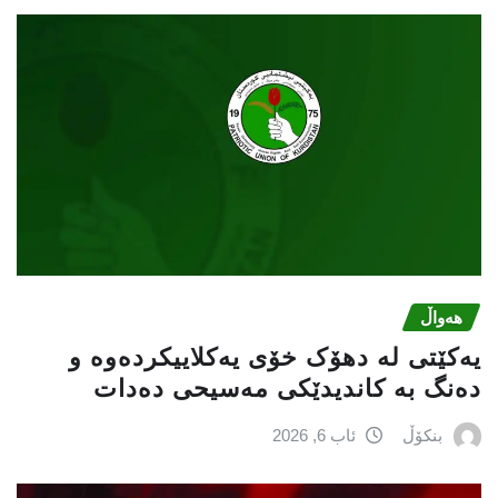
هەواڵ
یەکێتی لە دهۆک خۆی یەکلاییکردەوە و
دەنگ بە کاندیدێکی مەسیحی دەدات
بنکۆڵ
ئاب 6, 2026