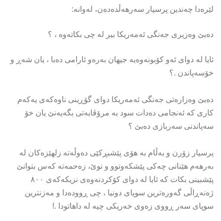
لێرەدا چەندین پرسیار سەرهەڵدەدەن، لەوانە:
دەبێ وەزیری جەنگی ئەمەریکا بیر لە چی بکاتەوە ، ؟
ئایا لە دوای ئەو کۆبونەوەیە جیهان بەرەو ئارامی دەبا ، یان شەڕ و
خۆسەپاندن .؟
دەبێ وەزارەتی جەنگی ئەمەریکا دوای گۆڕینی ناوەکەی یەکەم
کاری کە ئەنجامی دەدات سود بە مرۆڤایەتی بگەیەنێ یان خۆ
سەپاندنی سەربازی دەبێ ؟
پرسیار زۆرن و بەڵام بە هۆی پێشبڕکێی دەوڵەتە زلهێزەکان لە
بەرهەم هێنانی چەکی پێشکەوتوو و نوێ، زەحمەتە کەس بتوانێ
پێشبینی بکات کە ئایا لە دوای کۆکردنەوەی نزیکەکەی ۸٠٠
ژەنەڕاڵی گەورەترین سوپای دونیا ، چی ڕوودەدا و مەزنترین
سوپای سەر ڕووی زەوی خەریکی چیە لە داهاتودا .!