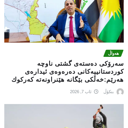
هەواڵ
سه‌رۆكی دەستەی گشتی ناوچە
كوردستانییەكانی دەرەوەی ئیدارەی
هەرێم:خه‌ڵكی بێگانه‌ هێنراونه‌ته‌ كه‌ركوك
بنکۆڵ
ئاب 7, 2026