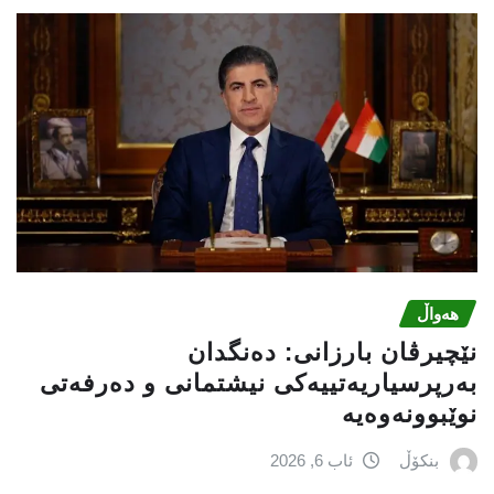
هەواڵ
نێچيرڤان بارزانى: دەنگدان
بەرپرسیاريه‌تییەکی نیشتمانى و دەرفەتی
نوێبوونەوەیە
بنکۆڵ
ئاب 6, 2026