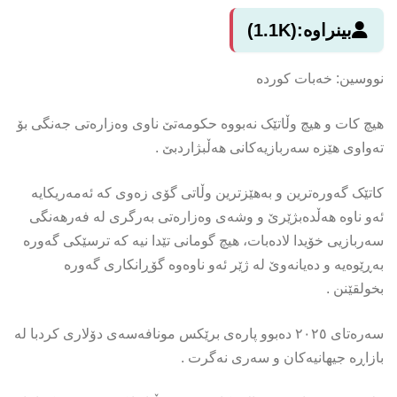
بینراوە:
(1.1K)
نووسین: خەبات کوردە
هیچ کات و هیچ وڵاتێک نەبووە حکومەتێ ناوی وەزارەتی جەنگی بۆ
تەواوی هێزە سەربازیەکانی هەڵبژاردبێ .
کاتێک گەورەترین و بەهێزترین وڵاتی گۆی زەوی کە ئەمەریکایە
ئەو ناوە هەڵدەبژێرێ و وشەی وەزارەتی بەرگری لە فەرهەنگی
سەربازیی خۆیدا لادەبات، هیچ گومانی تێدا نیە کە ترسێکی گەورە
بەڕێوەیە و دەیانەوێ لە ژێر ئەو ناوەوە گۆڕانکاری گەورە
بخولقێنن .
سەرەتای ۲٠۲٥ دەبوو پارەی برێکس مونافەسەی دۆلاری کردبا لە
بازاڕە جیهانیەکان و سەری نەگرت .