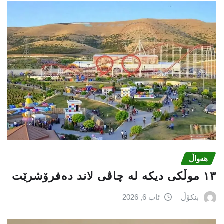
هەواڵ
١٣ موڵکی دیکە لە چاڤی لاند دەفرۆشرێت
بنکۆڵ
ئاب 6, 2026