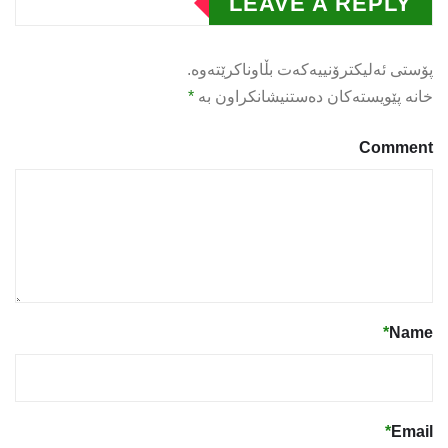
LEAVE A REPLY
پۆستی ئەلیکترۆنییەکەت بڵاوناکرێتەوە.
خانە پێویستەکان دەستنیشانکراون بە
*
Comment
*
Name
*
Email