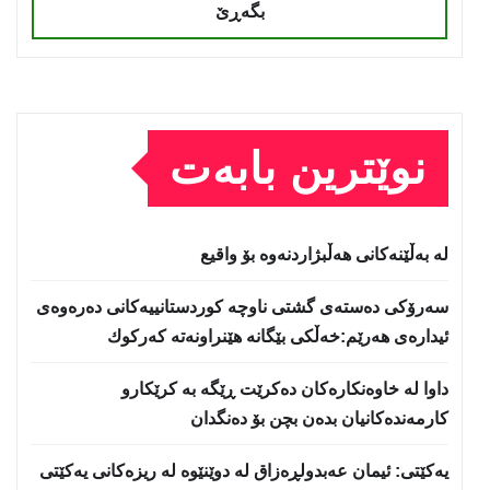
بگەڕێ
نوێترین بابەت
لە بەڵێنەکانی هەڵبژاردنەوە بۆ واقیع
سه‌رۆكی دەستەی گشتی ناوچە كوردستانییەكانی دەرەوەی
ئیدارەی هەرێم:خه‌ڵكی بێگانه‌ هێنراونه‌ته‌ كه‌ركوك
داوا لە خاوەنکارەکان دەکرێت ڕێگە بە کرێکارو
کارمەندەکانیان بدەن بچن بۆ دەنگدان
یه‌كێتی: ئیمان عه‌بدولڕه‌زاق له‌ دوێنێوه‌ له‌ ریزه‌كانی یه‌كێتی