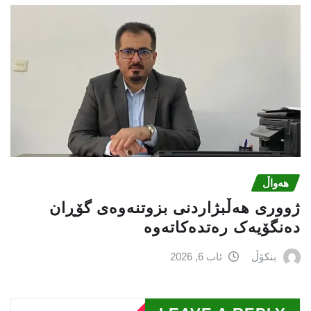
هەواڵ
ژووری هەڵبژاردنی بزوتنەوەى گۆڕان
دەنگۆیەک رەتدەکاتەوە
بنکۆڵ
ئاب 6, 2026