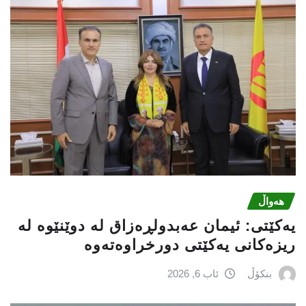
هەواڵ
یه‌كێتی: ئیمان عه‌بدولڕه‌زاق له‌ دوێنێوه‌ له‌
ریزه‌كانی یه‌كێتی دورخراوه‌ته‌وه‌
بنکۆڵ
ئاب 6, 2026