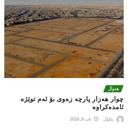
هەواڵ
چوار هەزار پارچە زەوی بۆ ئەم توێژە
ئامدەکراوە
بنکۆڵ
ئاب 6, 2026