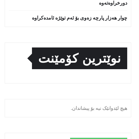
دورخراوه‌ته‌وه‌
چوار هەزار پارچە زەوی بۆ ئەم توێژە ئامدەکراوە
نوێترین کۆمێنت
هیچ لێدوانێک نیە بۆ پیشاندان.