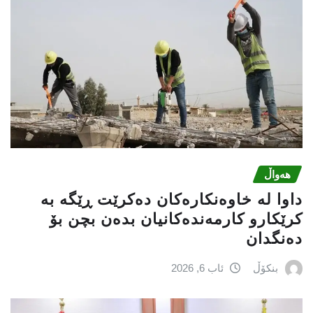
هەواڵ
داوا لە خاوەنکارەکان دەکرێت ڕێگە بە
کرێکارو کارمەندەکانیان بدەن بچن بۆ
دەنگدان
بنکۆڵ
ئاب 6, 2026