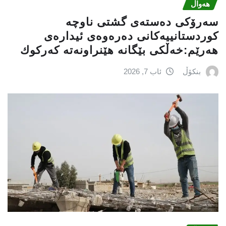
هەواڵ
سه‌رۆكی دەستەی گشتی ناوچە
كوردستانییەكانی دەرەوەی ئیدارەی
هەرێم:خه‌ڵكی بێگانه‌ هێنراونه‌ته‌ كه‌ركوك
بنکۆڵ
ئاب 7, 2026