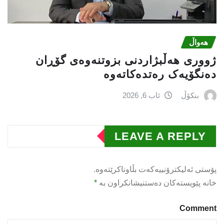
هەواڵ
ژووری هەڵبژاردنی بزوتنەوەى گۆڕان
دەنگۆیەک رەتدەکاتەوە
بنکۆڵ
ئاب 6, 2026
LEAVE A REPLY
پۆستی ئەلیکترۆنییەکەت بڵاوناکرێتەوە.
خانە پێویستەکان دەستنیشانکراون بە
*
Comment