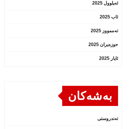
ئەیلوول 2025
ئاب 2025
تەممووز 2025
حوزه‌یران 2025
ئایار 2025
بەشەکان
تەندروستى