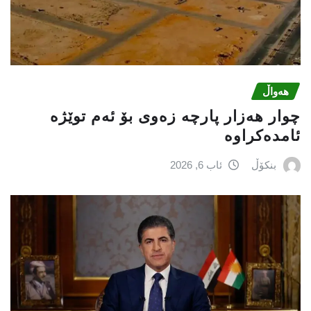
هەواڵ
چوار هەزار پارچە زەوی بۆ ئەم توێژە
ئامدەکراوە
بنکۆڵ
ئاب 6, 2026