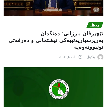
هەواڵ
نێچيرڤان بارزانى: دەنگدان
بەرپرسیاريه‌تییەکی نیشتمانى و دەرفەتی
نوێبوونەوەیە
بنکۆڵ
ئاب 6, 2026