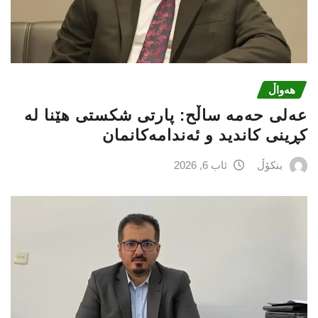
هەواڵ
عه‌لی‌ حه‌مه‌ ساڵح: پارتی‌ شكستی‌ هێنا له‌
كڕینی‌ كاندید و ئه‌ندامه‌كانمان
بنکۆڵ
ئاب 6, 2026