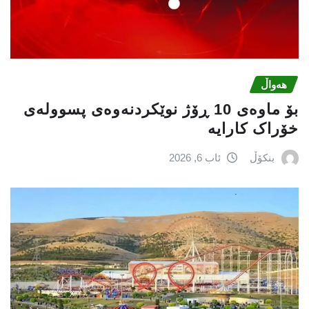
هەواڵ
بۆ ماوەی 10 ڕۆژ نوێکردنەوەی پسوولەی
خۆراک کارایە
بنکۆڵ
ئاب 6, 2026