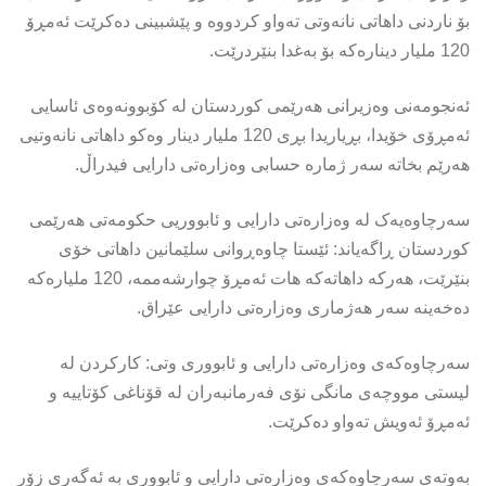
بۆ ناردنی داهاتی نانەوتی تەواو کردووە و پێشبینی دەکرێت ئەمڕۆ
120 ملیار دینارەکە بۆ بەغدا بنێردرێت.
ئەنجومەنی وەزیرانی هەرێمی كوردستان لە كۆبوونەوەی ئاسایی
ئەمڕۆی خۆیدا، بڕیاریدا بڕی 120 ملیار دینار وەكو داهاتی نانەوتیی
هەرێم بخاتە سەر ژمارە حسابی وەزارەتی دارایی فیدراڵ.
سەرچاوەیەک لە وەزارەتی دارایی و ئابووریی حکومەتی هەرێمی
کوردستان ڕاگەیاند: ئێستا چاوەڕوانی سلێمانین داهاتی خۆی
بنێرێت، هەرکە داهاتەکە هات ئەمڕۆ چوارشەممە، 120 ملیارەکە
دەخەینە سەر هەژماری وەزارەتی دارایی عێراق.
سەرچاوەکەی وەزارەتی دارایی و ئابووری وتی: کارکردن لە
لیستی مووچەی مانگی نۆی فەرمانبەران لە قۆناغی کۆتاییە و
ئەمڕۆ ئەویش تەواو دەکرێت.
بەوتەی سەرچاوەکەی وەزارەتی دارایی و ئابووری بە ئەگەری زۆر