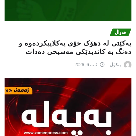
هەواڵ
یەکێتی لە دهۆک خۆی یەکلاییکردەوە و
دەنگ بە کاندیدێکی مەسیحی دەدات
بنکۆڵ
ئاب 6, 2026