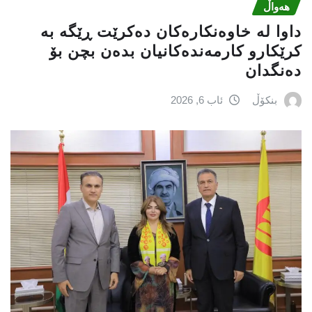
هەواڵ
داوا لە خاوەنکارەکان دەکرێت ڕێگە بە
کرێکارو کارمەندەکانیان بدەن بچن بۆ
دەنگدان
بنکۆڵ
ئاب 6, 2026