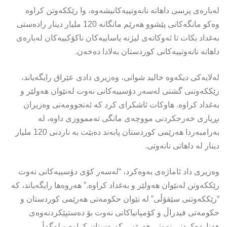
لەبارەی پرسی داهاتە نانەوتییەكانیشەوە، وا رێككەوتن كراوە
وەكو مانگەكانی پێشوو هەرێم مانگانە 120 ملیار دینار رادەستی
بەغداد بكات تا ئەوكاتەی لیژنە یاساییەكان ناكۆكییەكان لەبارەی
داهاتە نانەوتییەكانی كوردستان بەلادا دەخەن.
لەلایەکى دیکەوە خالید شوانی، وەزیری دادی عێراق رایگەیاند،
رێککەوتنی گشتی لەسەر دۆسییەکانی نەوت لەنێوان هەولێر و
بەغداد کراوە. هاوکات ئاشکرای کرد کە ئەنجوومەنی وەزیران
بڕیاری خەرجکردنی مووچەی مانگی تەممووزی داوە، لە
بەرامبەردا هەرێمی کوردستان پابەند دەبێت بە ناردنی 120 ملیار
دینار لە داهاتی نانەوتی.
وەزیری داد ئاماژەی بەوەکرد، “لەسەر کۆی دۆسییەکانی نەوت
رێککەوتن لەنێوان هەولێر و بەغداد کراوە.” هەروەها رایگەیاند، کە
“رێککەوتنی سێقۆڵی” لە نێوان حکومەتی هەرێمی کوردستان و
حکومەتی فیدراڵ و کۆمپانیاکانی نەوت بۆ دەستپێکردنەوەی
هەناردەکردنی نەوتی هەرێمی کوردستان کراوە و لەگەڵ