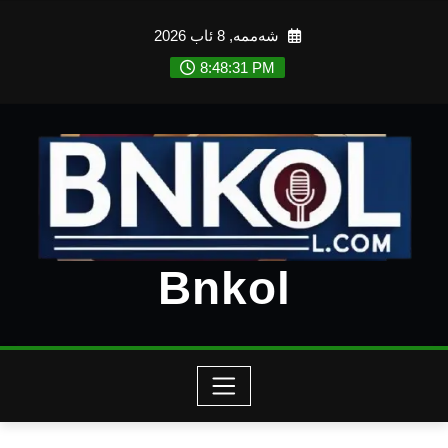
Ski
شەممە, 8 ئاب 2026
t
conten
8:48:33 PM
Bnkol