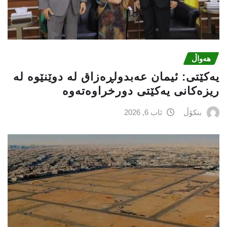
هەواڵ
یه‌كێتی: ئیمان عه‌بدولڕه‌زاق له‌ دوێنێوه‌ له‌
ریزه‌كانی یه‌كێتی دورخراوه‌ته‌وه‌
بنکۆڵ
ئاب 6, 2026