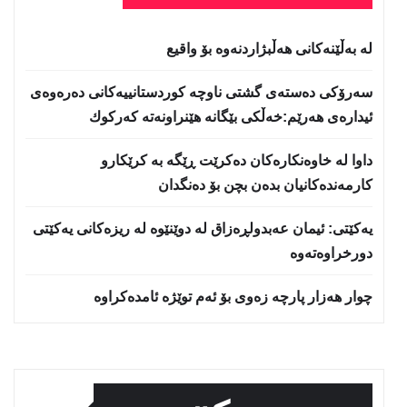
لە بەڵێنەکانی هەڵبژاردنەوە بۆ واقیع
سه‌رۆكی دەستەی گشتی ناوچە كوردستانییەكانی دەرەوەی
ئیدارەی هەرێم:خه‌ڵكی بێگانه‌ هێنراونه‌ته‌ كه‌ركوك
داوا لە خاوەنکارەکان دەکرێت ڕێگە بە کرێکارو
کارمەندەکانیان بدەن بچن بۆ دەنگدان
یه‌كێتی: ئیمان عه‌بدولڕه‌زاق له‌ دوێنێوه‌ له‌ ریزه‌كانی یه‌كێتی
دورخراوه‌ته‌وه‌
چوار هەزار پارچە زەوی بۆ ئەم توێژە ئامدەکراوە