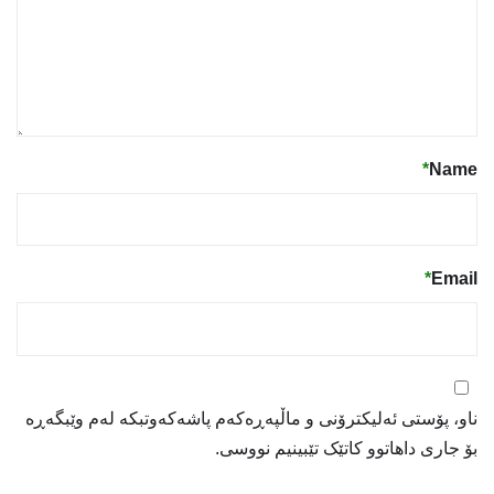
*
Name
*
Email
ناو، پۆستی ئەلیکترۆنی و ماڵپەڕەکەم پاشەکەوتبکە لەم وێبگەڕە
بۆ جاری داهاتوو کاتێک تێبینیم نووسی.