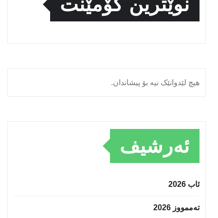
نوێترین کۆمێنت
هیچ لێدوانێک نیە بۆ پیشاندان.
ئەرشیف
ئاب 2026
تەممووز 2026