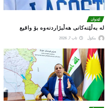
لێدوان
لە بەڵێنەکانی هەڵبژاردنەوە بۆ واقیع
بنکۆڵ
ئاب 7, 2026