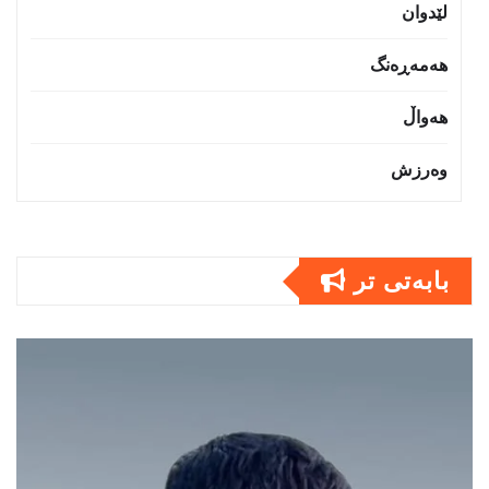
لێدوان
هەمەڕەنگ
هەواڵ
وەرزش
بابەتى تر