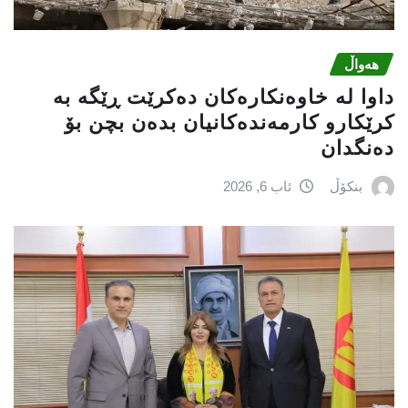
هەواڵ
داوا لە خاوەنکارەکان دەکرێت ڕێگە بە
کرێکارو کارمەندەکانیان بدەن بچن بۆ
دەنگدان
بنکۆڵ
ئاب 6, 2026