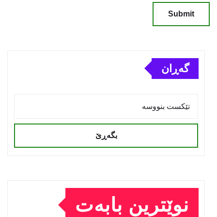
گەڕان
بگەڕێ
نوێترین بابەت