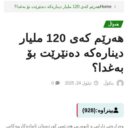
Home
هەرێم کەى 120 ملیار دینارەکە دەنێرێت بۆ بەغدا؟
هەواڵ
هەرێم کەى 120 ملیار
دینارەکە دەنێرێت بۆ
بەغدا؟
بنکۆڵ
ئیلول 24, 2025
0
بینراوە:
(928)
وەزارەتی دارایی و ئابووریی هەرێمی کوردستان ئامادەکارییەکانی