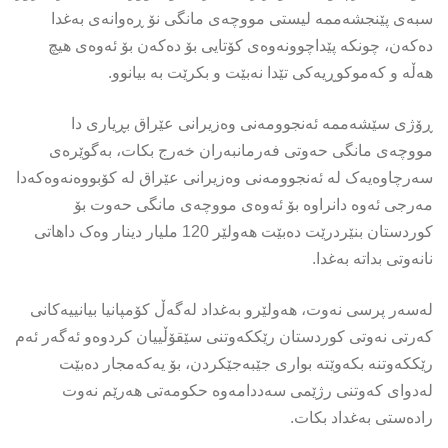
سبەی پێنجشەممە لیستی مووچەی مانگی نۆ ڕەوانەی بەغدا
دەکەن، چونکە پێداچوونەوەی کۆتایی بۆ دەکەن بۆ ئەوەی هیچ
هەڵە و کەموکوڕیەکی تێدا نەبێت و بکرێت بە بیانوو.
ڕۆژی سێشەممە ئەنجوومەنی وەزیرانی عێراق بڕیاری دا
مووچەی مانگی حەوتی فەرمانبەران خەرج بکات، بەگوێرەی
سەرچاوەیەک لە ئەنجوومەنی وەزیرانی عێراق لە کۆبووەنەوەکەدا
مەرجی ئەوە دانراوە بۆ ئەوەی مووچەی مانگی حەوت بۆ
کوردستان بنێردرێت دەبێت هەولێر 120 ملیار دینار وەک داهاتی
نانەوتی بداتە بەغدا.
لەسەر پرسی نەوت، هەولێرو بەغداد لەگەڵ كۆمپانیا بیانییەكانی
كەرتی نەوتی كوردستان رێككەوتنی سێقۆڵییان كردوەو ئەگەر ئەم
رێككەوتنە بكەوێتە بواری جێبەجێكردن، بۆ یەكەمجار دەبێت
لەدوای كەوتنی رژێمی سەددامەوە حكومەتی هەرێم نەوت
رادەستی بەغداد بكات.