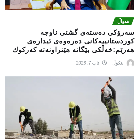
هەواڵ
سه‌رۆكی دەستەی گشتی ناوچە
كوردستانییەكانی دەرەوەی ئیدارەی
هەرێم:خه‌ڵكی بێگانه‌ هێنراونه‌ته‌ كه‌ركوك
بنکۆڵ
ئاب 7, 2026