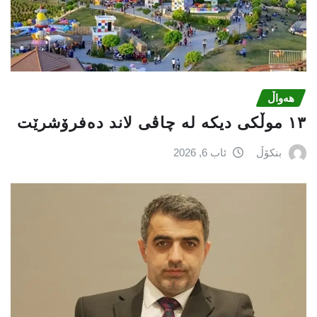
هەواڵ
١٣ موڵکی دیکە لە چاڤی لاند دەفرۆشرێت
بنکۆڵ
ئاب 6, 2026