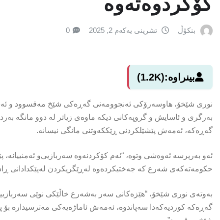
كۆكردوەتەوه‌
بنکۆڵ
تشرینی یەکەم 2, 2025
0
بینراوە:
(1.2K)
نوری شێخۆ، هاوسەرۆکی ئەنجوومەنی گەڕەکی شێخ مەقسوود و ئەشرە
بەرگری و ئاسایش و گروپەکانی دیکە ماوەی زیاتر لە دوو مانگە بەرد
گەڕەکە، ئەمەش پێشێلکردنی ڕێککەوتنی مانگی نیسانە.
ئەو بەرپرسە ئه‌وه‌شى وتوه‌، “ئەم کۆکردنەوە سەربازیی‌و ئەمنییانە،
حکومەته‌كه‌ى شه‌رع کە جه‌ختیكرده‌وه‌ له‌ڕێگریکردن لەپێکدادانی ڕاست
به‌وته‌ى نورى شێخۆ، “هێزەكانى سه‌ر به‌شه‌رع خاڵێکی نوێی سەربازیی
گه‌ڕه‌كه‌ كوردیه‌كه‌دا سه‌پاندوه‌، ئەمەش ئاماژەیەكى مه‌ترسیداره‌ ب