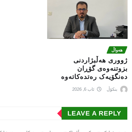
هەواڵ
ژووری هەڵبژاردنی
بزوتنەوەى گۆڕان
دەنگۆیەک رەتدەکاتەوە
بنکۆڵ
ئاب 6, 2026
LEAVE A REPLY