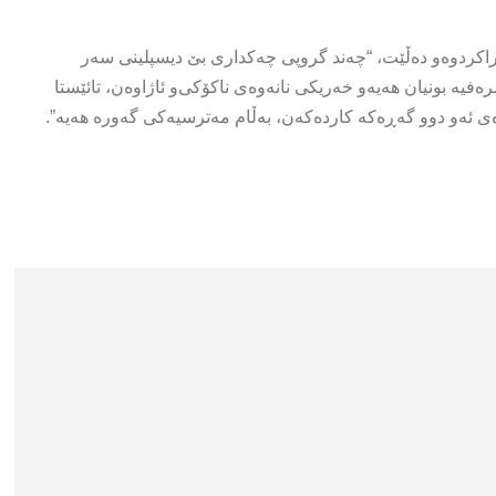
كراكردوه‌و ده‌ڵێت، “چەند گروپى چه‌كدارى بێ دیسپلینى سه‌ر
بونیان هه‌یه‌و خەریکی نانه‌وه‌ى ناکۆکی‌و ئاژاوه‌ن، تائێستا
 ئەو دوو گەڕەکە کاردەکەن، به‌ڵام مه‌ترسیه‌كى گه‌وره‌ هه‌یه‌”.