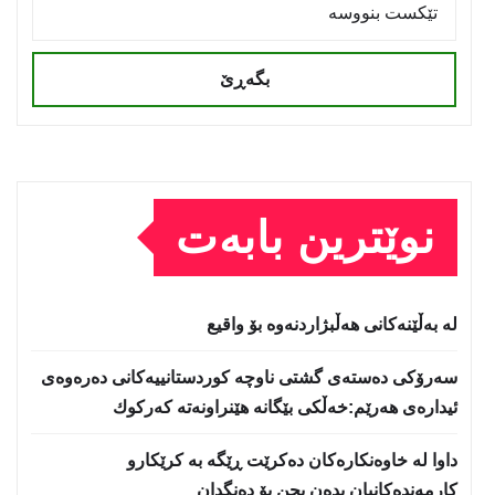
بگەڕێ
نوێترین بابەت
لە بەڵێنەکانی هەڵبژاردنەوە بۆ واقیع
سه‌رۆكی دەستەی گشتی ناوچە كوردستانییەكانی دەرەوەی
ئیدارەی هەرێم:خه‌ڵكی بێگانه‌ هێنراونه‌ته‌ كه‌ركوك
داوا لە خاوەنکارەکان دەکرێت ڕێگە بە کرێکارو
کارمەندەکانیان بدەن بچن بۆ دەنگدان