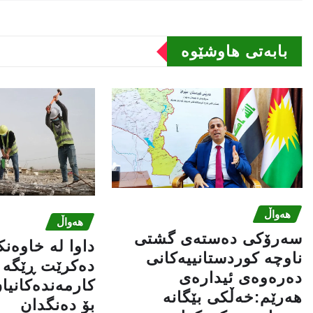
بابەتى هاوشێوە
هەواڵ
هەواڵ
سه‌رۆكی دەستەی گشتی
داوا لە خاوەن
ناوچە كوردستانییەكانی
دەکرێت ڕێگە ب
دەرەوەی ئیدارەی
کارمەندەکانیا
هەرێم:خه‌ڵكی بێگانه‌
بۆ دەنگدان