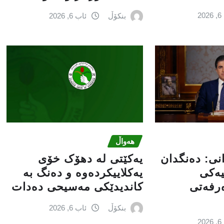
2
بنکۆڵ
ئاب 6, 2026
هەواڵ
انى: دەنگدان
یەکێتی لە دهۆک خۆی
یەکی
یەکلاییکردەوە و دەنگ بە
ەرفەتی
کاندیدێکی مەسیحی دەدات
بنکۆڵ
ئاب 6, 2026
2