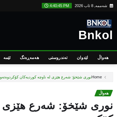
Ski
شەممە, 8 ئاب 2026
4:40:47 PM
t
conten
Bnkol
هەواڵ
لێدوان
تەندروستى
هەمەڕەنگ
ئێمە
Home
نوری شێخۆ: شه‌رع هێزى لە ناوچە کوردیەکان كۆكردوەتەوه
هەواڵ
نوری شێخۆ: شه‌رع هێزى ل