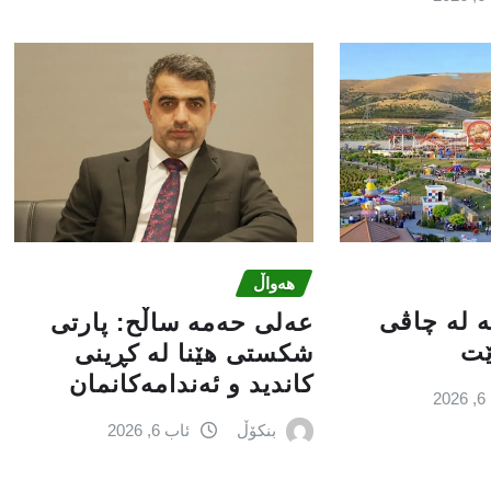
هەواڵ
کە لە چاڤی
عه‌لی‌ حه‌مه‌ ساڵح: پارتی‌
ێت
شكستی‌ هێنا له‌ كڕینی‌
كاندید و ئه‌ندامه‌كانمان
2
بنکۆڵ
ئاب 6, 2026