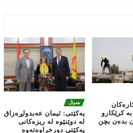
هەواڵ
کارەکان
ە کرێکارو
یه‌كێتی: ئیمان عه‌بدولڕه‌زاق
ن بدەن بچن
له‌ دوێنێوه‌ له‌ ریزه‌كانی
یه‌كێتی دورخراوه‌ته‌وه‌