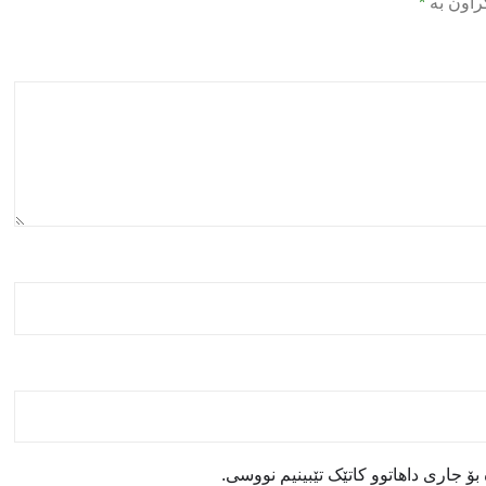
راون بە
*
ۆ جاری داهاتوو کاتێک تێبینیم نووسی.