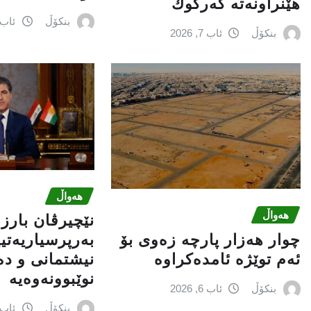
هێنراونه‌ته‌ كه‌ركوك
بنکۆڵ
ئاب 6, 026
بنکۆڵ
ئاب 7, 2026
هەواڵ
هەواڵ
نێچيرڤان بارز
چوار هەزار پارچە زەوی بۆ
بەرپرسیاريه‌تی
ئەم توێژە ئامدەکراوە
نیشتمانى و د
نوێبوونەوەیە
بنکۆڵ
ئاب 6, 2026
بنکۆڵ
ئاب 6, 026