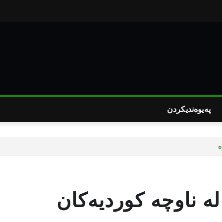
پەیوەندیکردن
‌
ە ناوچە کوردیەکان