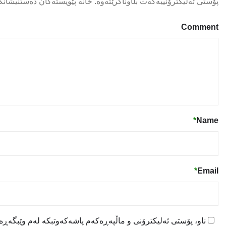
پۆستی ئەلیکترۆنییەکەت بڵاوناکرێتەوە.
خانە پێویستەکان دەستنیشانک
Comment
*
Name
*
Email
ناو، پۆستی ئەلیکترۆنی و ماڵپەڕەکەم پاشەکەوتبکە لەم وێبگەڕە ب