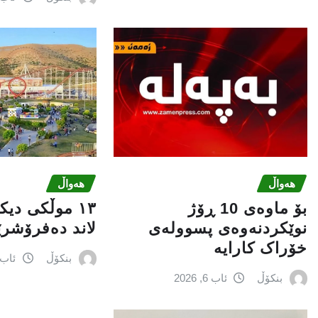
هەواڵ
هەواڵ
بۆ ماوەی 10 ڕۆژ
١٣ موڵکی دی
نوێکردنەوەی پسوولەی
لاند دەفرۆشر
خۆراک کارایە
بنکۆڵ
ئاب 6, 026
بنکۆڵ
ئاب 6, 2026