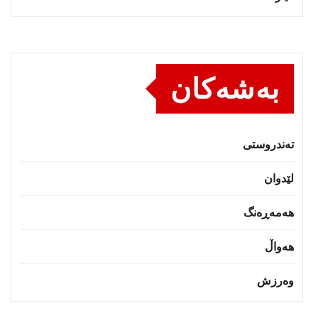
بەشەکان
تەندروستى
لێدوان
هەمەڕەنگ
هەواڵ
وەرزش