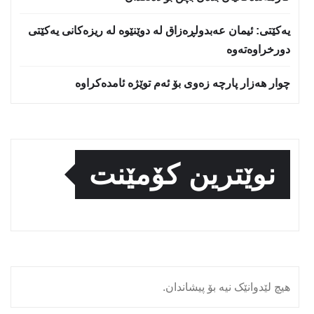
یه‌كێتی: ئیمان عه‌بدولڕه‌زاق له‌ دوێنێوه‌ له‌ ریزه‌كانی یه‌كێتی
دورخراوه‌ته‌وه‌
چوار هەزار پارچە زەوی بۆ ئەم توێژە ئامدەکراوە
نوێترین کۆمێنت
هیچ لێدوانێک نیە بۆ پیشاندان.