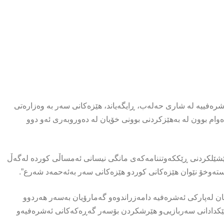
فییە لە شاری حەلەب، ڕایگەیاند، هێزەکانی سەر بە وەزارەتی
ەوام بوون لە بەهێزکردنی بوونی خۆیان لە دەوروبەری ئەو دوو
 پێشێلکردنی ڕێککەوتننامه‌كه‌ى مانگی نیسانى ئه‌مساڵى كورده‌ لەگەڵ
ەوخۆ نێوان هێزه‌كانى كوردو هێزه‌كانى سه‌ر به‌ئه‌حمه‌د شه‌رع”.
ان لەپارکی ئەشرەفیە دامەزراندوەو گه‌مارۆیان به‌سه‌ر هه‌ردوو
ۆ پێكدادانى سه‌ربازیى‌و هێرشكردن بۆسه‌ر گەڕەکەکانى ئه‌شره‌فیه‌و