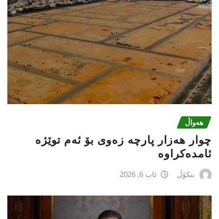
هەواڵ
چوار هەزار پارچە زەوی بۆ ئەم توێژە
ئامدەکراوە
بنکۆڵ
ئاب 6, 2026