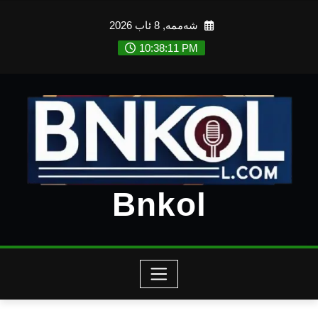
Ski
شەممە, 8 ئاب 2026
t
conten
10:38:12 PM
Bnkol