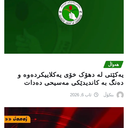
هەواڵ
یەکێتی لە دهۆک خۆی یەکلاییکردەوە و
دەنگ بە کاندیدێکی مەسیحی دەدات
بنکۆڵ
ئاب 6, 2026