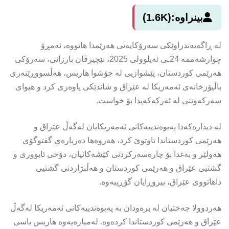
بینراوە:
(1.6K)
لە ڕاگەیەندراوێکی سەرۆکایەتی هەرێمدا هاتووە، ئه‌مڕۆ
چوارشه‌ممه‌ 24ـی ئەیلوولی 2025، نێچيرڤان بارزانى، سه‌رۆكى
هه‌رێمى كوردستان، پێشوازیی له‌ جۆشوا هاریس، هەڵسووڕێنەری
باڵیۆزخانەی ئەمەریكا لە عێراق و شاندێكى ياوه‌رى كرد و هيواى
سه‌ركه‌وتنى له‌ ئه‌ركه‌كه‌يدا بۆ خواست.
له‌ دیدارەکەدا په‌يوه‌ندييه‌كانى ئه‌مه‌ريكايان له‌گه‌ڵ عێراق و
هه‌رێمى كوردستاندا تاوتوێ كرد، هه‌روه‌ها ده‌رباره‌ى گفتوگۆى
هه‌ولێر و به‌غدا بۆ چاره‌سه‌ركردنى كێشه‌كانيان، دۆخى ئابوورى و
گشتيى عێراق و هه‌رێمى كوردستان و هه‌ڵبژاردنى گشتيى
داهاتووى عێراق، بيروڕايان گۆڕييه‌وه‌.
هه‌ردوولا جه‌ختيان له‌ بره‌ودان به‌ په‌يوه‌ندييه‌كانى ئه‌مه‌ريكا له‌گه‌ڵ
عێراق و هه‌رێمى كوردستاندا كرده‌وه‌. له‌مباره‌يه‌وه‌ هاريس باسى