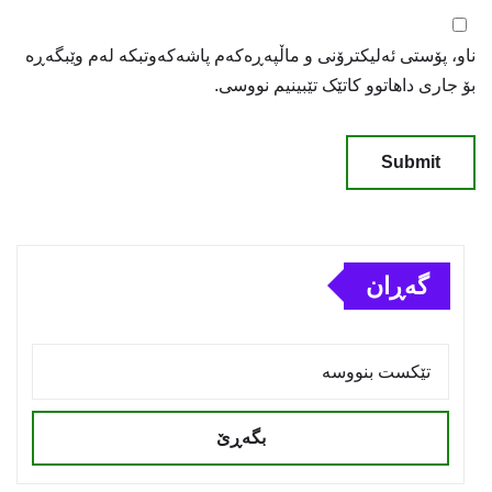
ناو، پۆستی ئەلیکترۆنی و ماڵپەڕەکەم پاشەکەوتبکە لەم وێبگەڕە
بۆ جاری داهاتوو کاتێک تێبینیم نووسی.
گەڕان
بگەڕێ