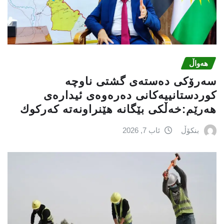
هەواڵ
سه‌رۆكی دەستەی گشتی ناوچە
كوردستانییەكانی دەرەوەی ئیدارەی
هەرێم:خه‌ڵكی بێگانه‌ هێنراونه‌ته‌ كه‌ركوك
بنکۆڵ
ئاب 7, 2026