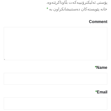
پۆستی ئەلیکترۆنییەکەت بڵاوناکرێتەوە.
خانە پێویستەکان دەستنیشانکراون بە
*
Comment
*
Name
*
Email