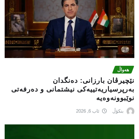
هەواڵ
نێچيرڤان بارزانى: دەنگدان
بەرپرسیاريه‌تییەکی نیشتمانى و دەرفەتی
نوێبوونەوەیە
بنکۆڵ
ئاب 6, 2026