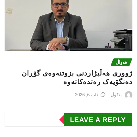
هەواڵ
ژووری هەڵبژاردنی بزوتنەوەى گۆڕان
دەنگۆیەک رەتدەکاتەوە
بنکۆڵ
ئاب 6, 2026
LEAVE A REPLY