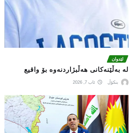
لێدوان
لە بەڵێنەکانی هەڵبژاردنەوە بۆ واقیع
بنکۆڵ
ئاب 7, 2026