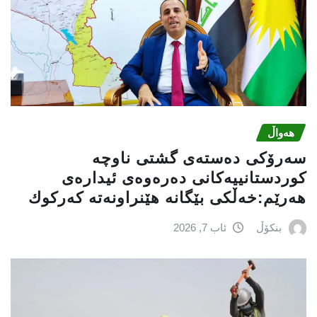
هەواڵ
سه‌رۆكی دەستەی گشتی ناوچە
كوردستانییەكانی دەرەوەی ئیدارەی
هەرێم:خه‌ڵكی بێگانه‌ هێنراونه‌ته‌ كه‌ركوك
بنکۆڵ
ئاب 7, 2026