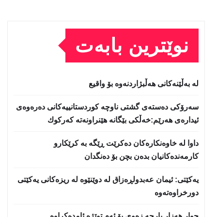
نوێترین بابەت
لە بەڵێنەکانی هەڵبژاردنەوە بۆ واقیع
سه‌رۆكی دەستەی گشتی ناوچە كوردستانییەكانی دەرەوەی
ئیدارەی هەرێم:خه‌ڵكی بێگانه‌ هێنراونه‌ته‌ كه‌ركوك
داوا لە خاوەنکارەکان دەکرێت ڕێگە بە کرێکارو
کارمەندەکانیان بدەن بچن بۆ دەنگدان
یه‌كێتی: ئیمان عه‌بدولڕه‌زاق له‌ دوێنێوه‌ له‌ ریزه‌كانی یه‌كێتی
دورخراوه‌ته‌وه‌
چوار هەزار پارچە زەوی بۆ ئەم توێژە ئامدەکراوە