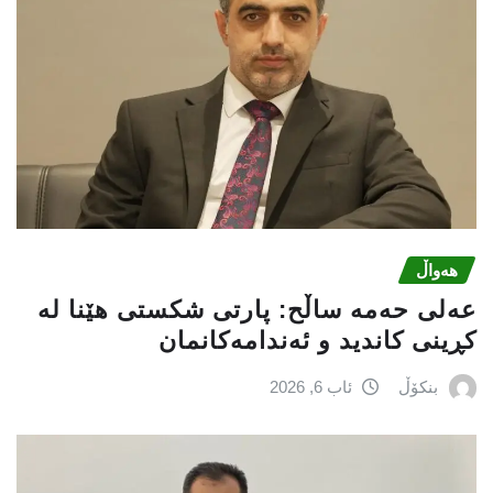
هەواڵ
عه‌لی‌ حه‌مه‌ ساڵح: پارتی‌ شكستی‌ هێنا له‌
كڕینی‌ كاندید و ئه‌ندامه‌كانمان
بنکۆڵ
ئاب 6, 2026