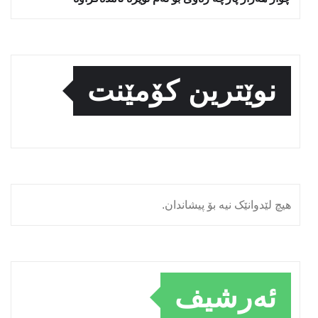
نوێترین کۆمێنت
هیچ لێدوانێک نیە بۆ پیشاندان.
ئەرشیف