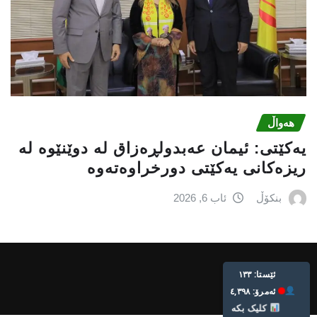
هەواڵ
یه‌كێتی: ئیمان عه‌بدولڕه‌زاق له‌ دوێنێوه‌ له‌
ریزه‌كانی یه‌كێتی دورخراوه‌ته‌وه‌
بنکۆڵ
ئاب 6, 2026
ئێستا: ١٣٣
ئه‌مرۆ: ٤,٣٩٨
کلیک بکە