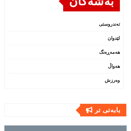
بەشەکان
تەندروستى
لێدوان
هەمەڕەنگ
هەواڵ
وەرزش
بابەتى تر