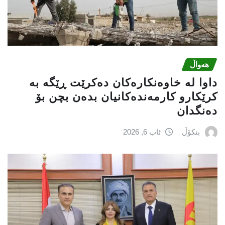
هەواڵ
داوا لە خاوەنکارەکان دەکرێت ڕێگە بە
کرێکارو کارمەندەکانیان بدەن بچن بۆ
دەنگدان
بنکۆڵ
ئاب 6, 2026