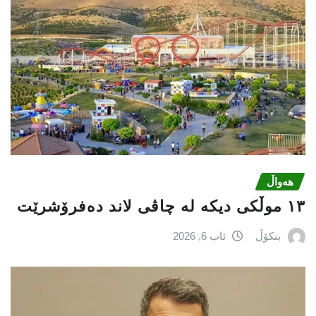
هەواڵ
١٣ موڵکی دیکە لە چاڤی لاند دەفرۆشرێت
بنکۆڵ
ئاب 6, 2026