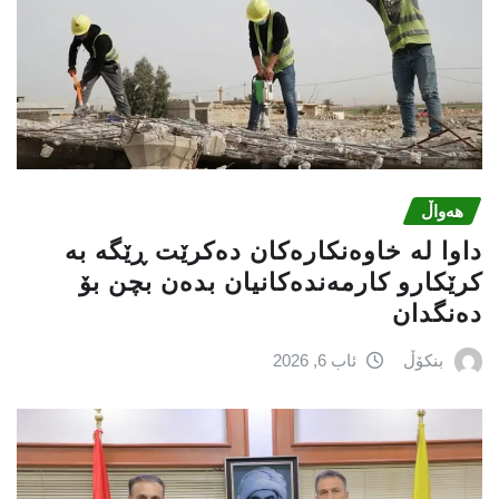
هەواڵ
داوا لە خاوەنکارەکان دەکرێت ڕێگە بە
کرێکارو کارمەندەکانیان بدەن بچن بۆ
دەنگدان
بنکۆڵ
ئاب 6, 2026