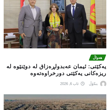
هەواڵ
یه‌كێتی: ئیمان عه‌بدولڕه‌زاق له‌ دوێنێوه‌ له‌
ریزه‌كانی یه‌كێتی دورخراوه‌ته‌وه‌
بنکۆڵ
ئاب 6, 2026