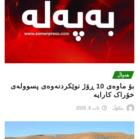
هەواڵ
بۆ ماوەی 10 ڕۆژ نوێکردنەوەی پسوولەی
خۆراک کارایە
بنکۆڵ
ئاب 6, 2026