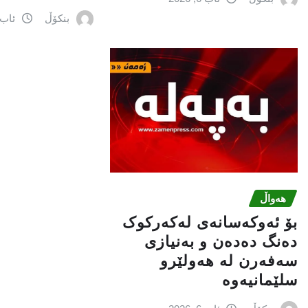
بنکۆڵ
ئاب 6, 026
هەواڵ
بۆ ئەوکەسانەی لەکەرکوک
دەنگ دەدەن و بەنیازی
سەفەرن لە هەولێرو
سلێمانیەوە