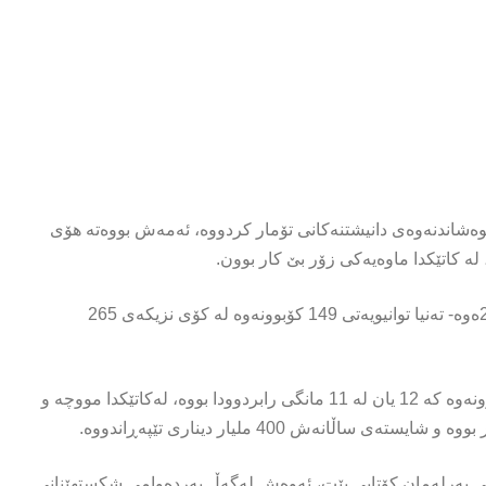
ڵوەشاندنەوەی دانیشتنەکانی تۆمار کردووە، ئەمەش بووەتە هۆی
ە کاتێکدا ماوەیەکی زۆر بێ کار بوون.
پەرلەمانی ئێستا- لە یەکەم کۆبوونەوەى لە 9ی کانونى دووەمى 2022ەوە- تەنیا توانیویەتی 149 کۆبوونەوە لە کۆی نزیکەی 265
پەرلەمانى عێراق لەم خولەیدا شکستیهێناوە لە ئەنجامدانى 100 کۆبوونەوە کە 12 یان لە 11 مانگى رابردوودا بووە، لەکاتێکدا مووچە و
ەمى پەرلەمان کۆتایی بێت، ئەوەش لەگەڵ بەردەوامى شکستهێنانى