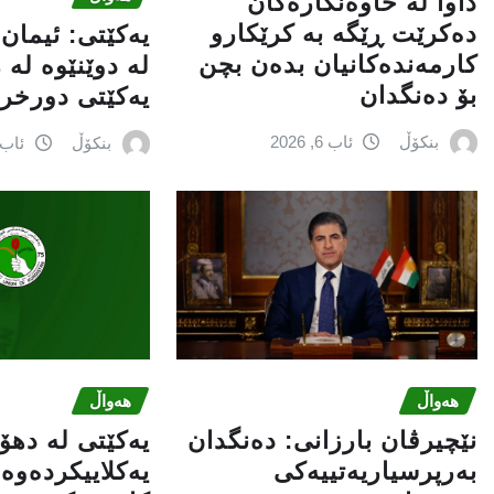
داوا لە خاوەنکارەکان
دەکرێت ڕێگە بە کرێکارو
یه‌كێتی: ئیمان
کارمەندەکانیان بدەن بچن
له‌ دوێنێوه‌ له‌
بۆ دەنگدان
یه‌كێتی دورخراو
بنکۆڵ
ئاب 6, 2026
بنکۆڵ
ئاب 6, 026
هەواڵ
هەواڵ
نێچيرڤان بارزانى: دەنگدان
یەکێتی لە ده
بەرپرسیاريه‌تییەکی
یەکلاییکردەوە 