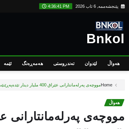
Ski
پێنجشەممە, 6 ئاب 2026
4:36:42 PM
t
conten
Bnkol
هەواڵ
لێدوان
تەندروستى
هەمەڕەنگ
ئێمە
Home
مووچەى پەرلەمانتارانى عێراق 400 ملیار دینار تێدەپەڕێنێت
هەواڵ