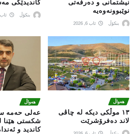
نیشتمانى و دەرفەتی
کاندیدێکی مە
نوێبوونەوەیە
بنکۆڵ
ئاب 6, 026
بنکۆڵ
ئاب 6, 2026
هەواڵ
هەواڵ
١٣ موڵکی دیکە لە چاڤی
عه‌لی‌ حه‌مه‌ س
لاند دەفرۆشرێت
شكستی‌ هێنا له
كاندید و ئه‌ندا
بنکۆڵ
ئاب 6, 2026