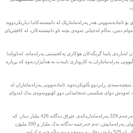
.
بۆ ئامادەنەبوونی هەر پەرلەمانتارێک لە دانیشتنەکاندا دیاریکردووە.
وام دەبن، بەڵام لەجیاتی ئەوەی بچنە ناو دانیشتنەکان، لە کافێتریای
ن لەبارەى یاسا گرنگەکان هۆکارى پەکخستنى پەرلەمانە، لەناویاندا
ونى پەرلەمانتاران بە کاروبارى تایبەت بە هەڵبژاردنەوە کە بڕیارە
سێشەممەی ڕابردوو بڵاویکردەوە، ئامادەبوونی پەرلەمانتاران لە
ەنێت، ئەوەش دوای شکستی ئەنجامدانى دوو کۆبوونەوەى یەک لەدواى
بەگوێرەی بەدواداچوونەکان، تێچووی ساڵانەی مووچە و دەرماڵەی سەرجەم 329 پەرلەمانتارەکەی عێراق دەگاتە 426 ملیار دینار، کە
دەکاتە نزیکەی 300 ملیۆن دۆلاری ئەمریکی. بۆ ماوەی چوار ساڵی خولی پەرلەمانیش، ئەم خەرجییە دەگاتە یەک ملیار و 200 ملیۆن