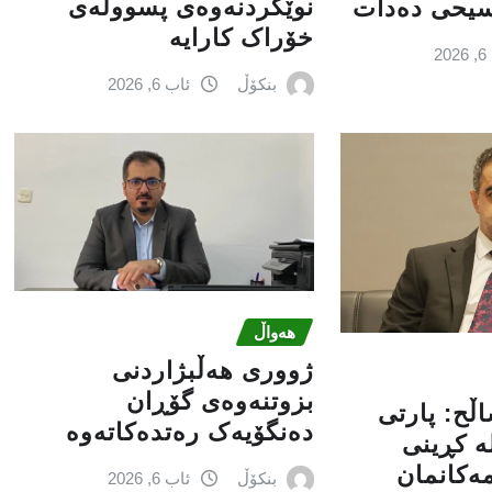
نوێکردنەوەی پسوولەی
سیحی دەدات
خۆراک کارایە
2
بنکۆڵ
ئاب 6, 2026
هەواڵ
ژووری هەڵبژاردنی
بزوتنەوەى گۆڕان
اڵح: پارتی‌
دەنگۆیەک رەتدەکاتەوە
‌ كڕینی‌
مه‌كانمان
بنکۆڵ
ئاب 6, 2026