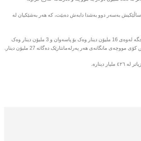
 ساڵێکیش بەسەر دوو بەشدا دابەش دەبێت، کە هەر بەشێکیان لە
هەر پەرلەمانتارێک مانگانە 8 ملیۆن دینار مووچە وەردەگرێت، ئەمە جگە لەوەی 16 ملیۆن دینار وەک بۆ پاسەوان و 3 ملیۆن دینار وەک
چەی مانگانەی هەر پەرلەمانتارێک دەگاتە 27 ملیۆن دینار.