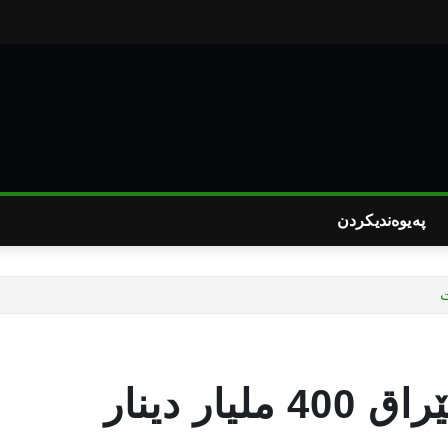
پەیوەندیکردن
مووچەى پەرلەمانتارانى عێراق 400 ملیار دینار