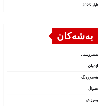
ئایار 2025
بەشەکان
تەندروستى
لێدوان
هەمەڕەنگ
هەواڵ
وەرزش