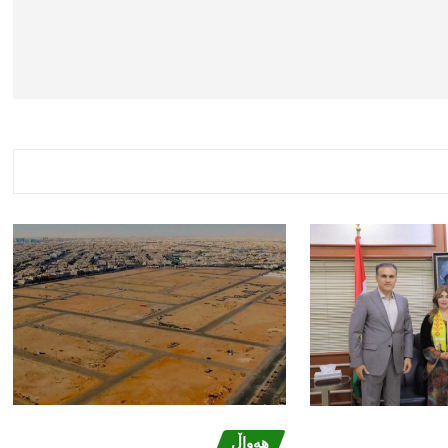
هەواڵ