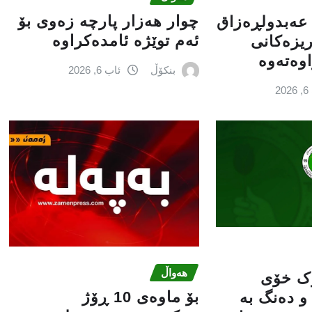
چوار هەزار پارچە زەوی بۆ
 عه‌بدولڕه‌زاق
ئەم توێژە ئامدەکراوە
 ریزه‌كانی
ه‌ته‌وه‌
بنکۆڵ
ئاب 6, 2026
2
هەواڵ
ۆک خۆی
بۆ ماوەی 10 ڕۆژ
و دەنگ بە