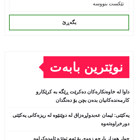
بگەڕێ
نوێترین بابەت
داوا لە خاوەنکارەکان دەکرێت ڕێگە بە کرێکارو
کارمەندەکانیان بدەن بچن بۆ دەنگدان
یه‌كێتی: ئیمان عه‌بدولڕه‌زاق له‌ دوێنێوه‌ له‌ ریزه‌كانی یه‌كێتی
دورخراوه‌ته‌وه‌
چوار هەزار پارچە زەوی بۆ ئەم توێژە ئامدەکراوە