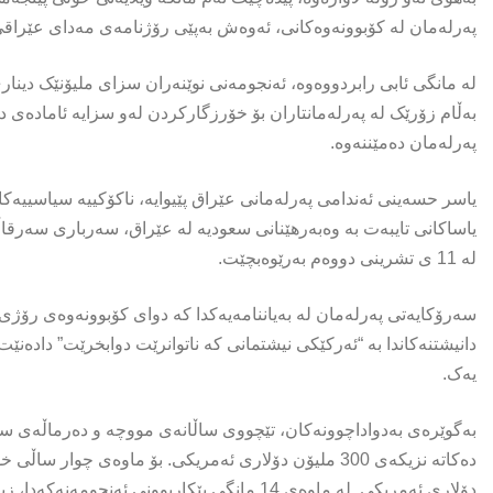
پەرلەمان لە کۆبوونەوەکانى، ئەوەش بەپێی رۆژنامەى مەداى عێراقى
لە مانگی ئابی رابردووەوە، ئەنجومەنی نوێنەران سزای ملیۆنێک دیناری 
بەڵام زۆرێک لە پەرلەمانتاران بۆ خۆرزگارکردن لەو سزایە ئامادەی دە
پەرلەمان دەمێننەوە.
یاسر حسەینى ئەندامى پەرلەمانى عێراق پێیوایە، ناکۆکییە سیاسییەکا
یاساکانى تایبەت بە وەبەرهێنانى سعودیە لە عێراق، سەربارى سەرقاڵبو
لە 11 ى تشرینى دووەم بەرێوەبچێت.
سەرۆکایەتی پەرلەمان لە بەیاننامەیەکدا کە دوای کۆبوونەوەی رۆژی 
دانیشتنەکاندا بە “ئەرکێکی نیشتمانی کە ناتوانرێت دوابخرێت” داد
یەک.
دۆلاری ئەمریکی. لە ماوەی 14 مانگی بێکاربوونی ئەنجومەنەکەدا، زیاتر لە 525 ملیۆن دۆلار بە مووچە و دەرماڵە خەرج کراوە.