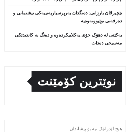
نێچيرڤان بارزانى: دەنگدان بەرپرسیاريه‌تییەکی نیشتمانى و
دەرفەتی نوێبوونەوەیە
یەکێتی لە دهۆک خۆی یەکلاییکردەوە و دەنگ بە کاندیدێکی
مەسیحی دەدات
نوێترین کۆمێنت
هیچ لێدوانێک نیە بۆ پیشاندان.