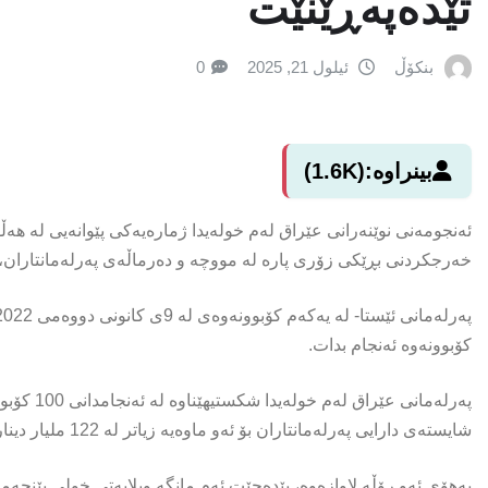
تێدەپەڕێنێت
بنکۆڵ
ئیلول 21, 2025
0
بینراوە:
(1.6K)
ئەنجومەنی نوێنەرانی عێراق لەم خولەیدا ژمارەیەکی پێوانەیی لە هە
خەرجکردنی بڕێکی زۆری پارە لە مووچە و دەرماڵەی پەرلەمانتاران، ل
کۆبوونەوە ئەنجام بدات.
شایستەى دارایی پەرلەمانتاران بۆ ئەو ماوەیە زیاتر لە 122 ملیار دینار بووە و شایستەى ساڵانەش 400 ملیار دینارى تێپەڕاندووە.
بەهۆى ئەو رۆڵە لاوازەوە، پێدەچێت ئەم مانگە ویلایەتى خولى پێنج