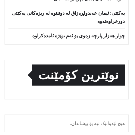
یه‌كێتی: ئیمان عه‌بدولڕه‌زاق له‌ دوێنێوه‌ له‌ ریزه‌كانی یه‌كێتی
دورخراوه‌ته‌وه‌
چوار هەزار پارچە زەوی بۆ ئەم توێژە ئامدەکراوە
نوێترین کۆمێنت
هیچ لێدوانێک نیە بۆ پیشاندان.