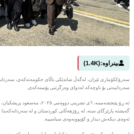
بینراوە:
(1.4K)
سەرۆککۆماری ئێران، لەگەڵ شاندێکی باڵای حکومەتەکەی، سەردانی
سەردانیەتی بۆ ناوچەکە لەدوای وەرگرتنی پۆستەکەی.
ئە،ڕۆ پێنجشەممە، ٦ی تشرینی دو
گەیشتە پارێزگای سنە، لە ڕۆژهەڵاتی کوردستان و لە سەردانەکەیدا 
ئەوەی دیکەش دیدار و کۆبوونەوەی سیاسییە.