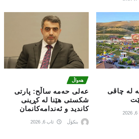
هەواڵ
کە لە چاڤی
عه‌لی‌ حه‌مه‌ ساڵح: پارتی‌
ێت
شكستی‌ هێنا له‌ كڕینی‌
كاندید و ئه‌ندامه‌كانمان
2
بنکۆڵ
ئاب 6, 2026