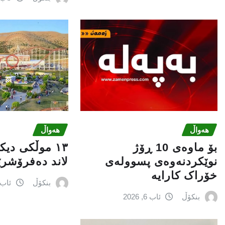
هەواڵ
هەواڵ
بۆ ماوەی 10 ڕۆژ
١٣ موڵکی دی
نوێکردنەوەی پسوولەی
لاند دەفرۆشر
خۆراک کارایە
بنکۆڵ
ئاب 6, 026
بنکۆڵ
ئاب 6, 2026