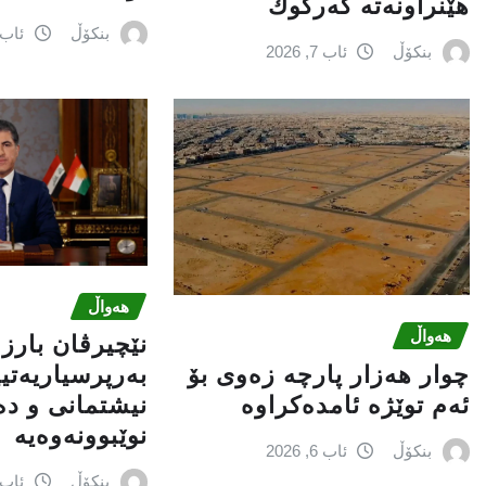
هێنراونه‌ته‌ كه‌ركوك
بنکۆڵ
ئاب 6, 026
بنکۆڵ
ئاب 7, 2026
هەواڵ
هەواڵ
نێچيرڤان بارز
چوار هەزار پارچە زەوی بۆ
بەرپرسیاريه‌تی
ئەم توێژە ئامدەکراوە
نیشتمانى و د
نوێبوونەوەیە
بنکۆڵ
ئاب 6, 2026
بنکۆڵ
ئاب 6, 026