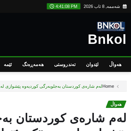
Ski
شەممە, 8 ئاب 2026
4:41:09 PM
t
conten
Bnkol
هەواڵ
لێدوان
تەندروستى
هەمەڕەنگ
ئێمە
Home
لەم شارەی کوردستان بەجلوبەرگی کوردیەوە پێشوازی لە
هەواڵ
لەم شارەی کوردستان بەج