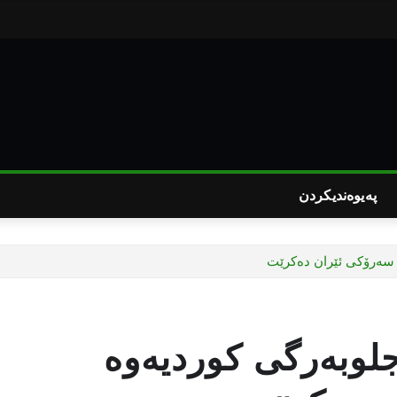
پەیوەندیکردن
 سەرۆکی ئێران دەکرێت
لوبەرگی کوردیەوە