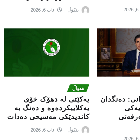
2
بنکۆڵ
ئاب 6, 2026
هەواڵ
انى: دەنگدان
یەکێتی لە دهۆک خۆی
یەکی
یەکلاییکردەوە و دەنگ بە
ەرفەتی
کاندیدێکی مەسیحی دەدات
بنکۆڵ
ئاب 6, 2026
2