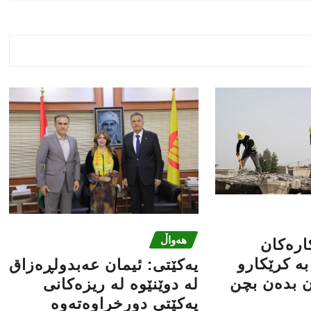
هەواڵ
کارەکان
ە کرێکارو
یه‌كێتی: ئیمان عه‌بدولڕه‌زاق
ن بدەن بچن
له‌ دوێنێوه‌ له‌ ریزه‌كانی
یه‌كێتی دورخراوه‌ته‌وه‌