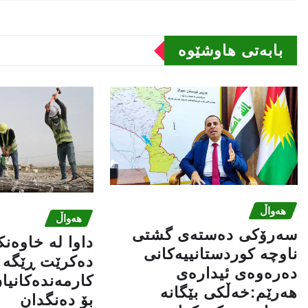
بابەتى هاوشێوە
هەواڵ
هەواڵ
سه‌رۆكی دەستەی گشتی
داوا لە خاوەن
ناوچە كوردستانییەكانی
دەکرێت ڕێگە ب
دەرەوەی ئیدارەی
کارمەندەکانیا
هەرێم:خه‌ڵكی بێگانه‌
بۆ دەنگدان