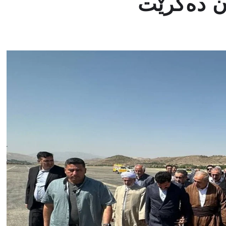
ن دەکرێت