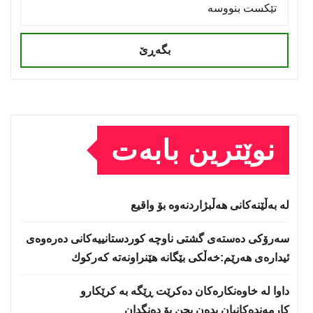
بگەڕێ
نوێترین بابەت
لە بەڵێنەکانی هەڵبژاردنەوە بۆ واقیع
سه‌رۆكی دەستەی گشتی ناوچە كوردستانییەكانی دەرەوەی
ئیدارەی هەرێم:خه‌ڵكی بێگانه‌ هێنراونه‌ته‌ كه‌ركوك
داوا لە خاوەنکارەکان دەکرێت ڕێگە بە کرێکارو
کارمەندەکانیان بدەن بچن بۆ دەنگدان