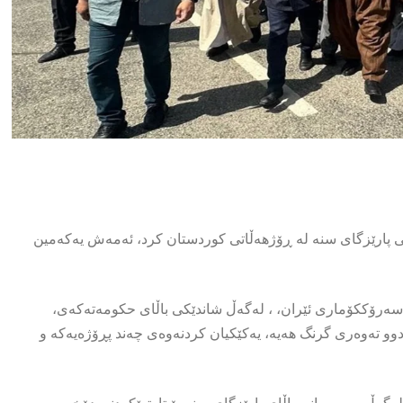
 پارێزگای سنە لە ڕۆژهەڵاتی کوردستان کرد، ئەمەش یەکەمین
وەمی ٢٠٢٥، مەسعود پزیشکیان، سەرۆککۆماری ئێران، ، لەگەڵ شاندێکی باڵای حکومەتەکەی،
دوو تەوەری گرنگ هەیە، یەکێکیان کردنەوەی چەند پڕۆژەیەکە و