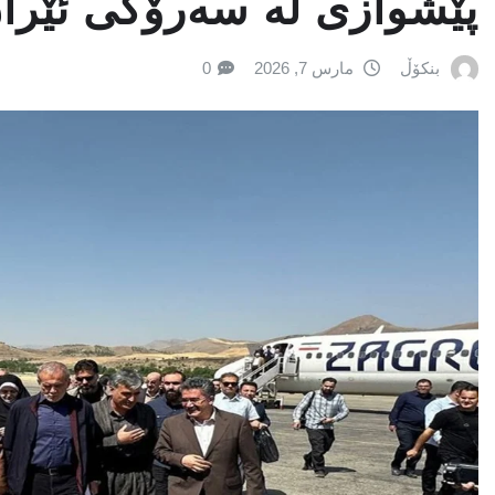
پێشوازی لە سەرۆکی ئێرا
بنکۆڵ
مارس 7, 2026
0