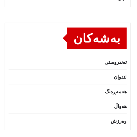
بەشەکان
تەندروستى
لێدوان
هەمەڕەنگ
هەواڵ
وەرزش