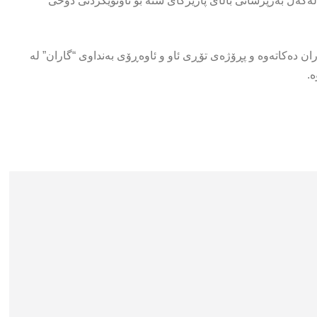
 لەگەڵ بەرپرسانی باڵای پارێزگای سنە بۆ تاوتوێکردنی دۆخی
اران دەکاتەوە و پڕۆژەی تۆڕی ئاو و ئاوەڕۆی بەنداوی “گاران” لە