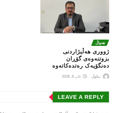
هەواڵ
ژووری هەڵبژاردنی
بزوتنەوەى گۆڕان
دەنگۆیەک رەتدەکاتەوە
بنکۆڵ
ئاب 6, 2026
LEAVE A REPLY