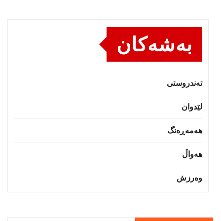
بەشەکان
تەندروستى
لێدوان
هەمەڕەنگ
هەواڵ
وەرزش