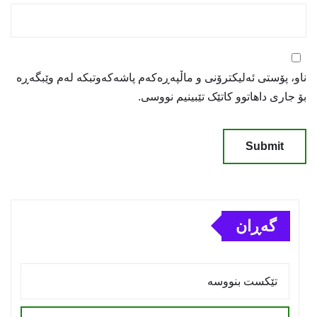
ناو، پۆستی ئەلیکترۆنی و ماڵپەڕەکەم پاشەکەوتبکە لەم وێبگەڕە
بۆ جاری داهاتوو کاتێک تێبینیم نووسی.
گەڕان