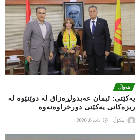
هەواڵ
یه‌كێتی: ئیمان عه‌بدولڕه‌زاق له‌ دوێنێوه‌ له‌
ریزه‌كانی یه‌كێتی دورخراوه‌ته‌وه‌
بنکۆڵ
ئاب 6, 2026