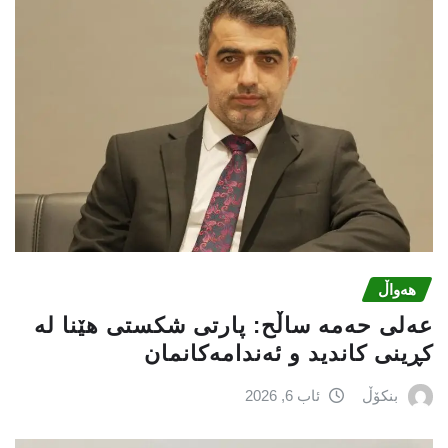
هەواڵ
عه‌لی‌ حه‌مه‌ ساڵح: پارتی‌ شكستی‌ هێنا له‌
كڕینی‌ كاندید و ئه‌ندامه‌كانمان
بنکۆڵ
ئاب 6, 2026