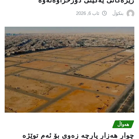
ریزه‌كانی یه‌كێتی دورخراوه‌ته‌وه‌
بنکۆڵ
ئاب 6, 2026
هەواڵ
چوار هەزار پارچە زەوی بۆ ئەم توێژە