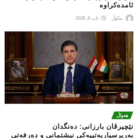
ئامدەکراوە
بنکۆڵ
ئاب 6, 2026
هەواڵ
نێچيرڤان بارزانى: دەنگدان
بەرپرسیاريه‌تییەکی نیشتمانى و دەرفەتی