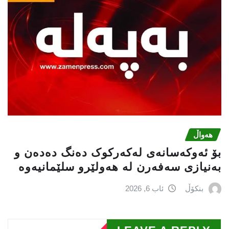
هەواڵ
بۆ ئەوکەسانەی لەکەرکوک دەنگ دەدەن و
بەنیازی سەفەرن لە هەولێرو سلێمانیەوە
بنکۆڵ
ئاب 6, 2026