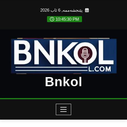
Ski
پێنجشەممە, 6 ئاب 2026
t
conten
10:45:31 PM
Bnkol