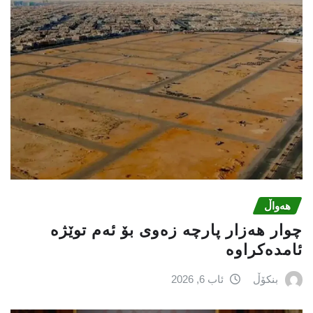
هەواڵ
چوار هەزار پارچە زەوی بۆ ئەم توێژە
ئامدەکراوە
بنکۆڵ
ئاب 6, 2026