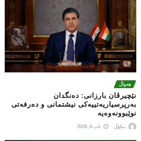
هەواڵ
نێچيرڤان بارزانى: دەنگدان
بەرپرسیاريه‌تییەکی نیشتمانى و دەرفەتی
نوێبوونەوەیە
بنکۆڵ
ئاب 6, 2026