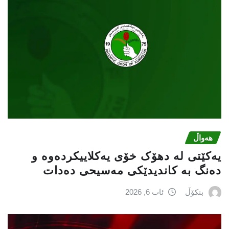
هەواڵ
یەکێتی لە دهۆک خۆی یەکلاییکردەوە و
دەنگ بە کاندیدێکی مەسیحی دەدات
بنکۆڵ
ئاب 6, 2026