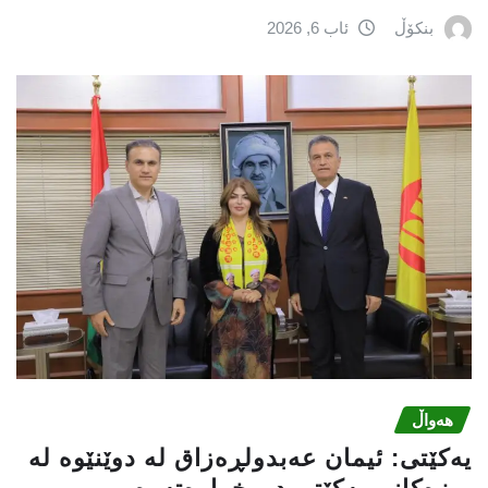
بنکۆڵ
ئاب 6, 2026
هەواڵ
یه‌كێتی: ئیمان عه‌بدولڕه‌زاق له‌ دوێنێوه‌ له‌