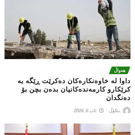
هەواڵ
داوا لە خاوەنکارەکان دەکرێت ڕێگە بە
کرێکارو کارمەندەکانیان بدەن بچن بۆ
دەنگدان
بنکۆڵ
ئاب 6, 2026