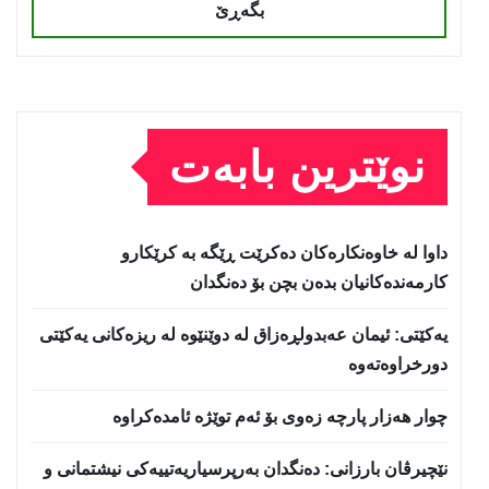
بگەڕێ
نوێترین بابەت
داوا لە خاوەنکارەکان دەکرێت ڕێگە بە کرێکارو
کارمەندەکانیان بدەن بچن بۆ دەنگدان
یه‌كێتی: ئیمان عه‌بدولڕه‌زاق له‌ دوێنێوه‌ له‌ ریزه‌كانی یه‌كێتی
دورخراوه‌ته‌وه‌
چوار هەزار پارچە زەوی بۆ ئەم توێژە ئامدەکراوە
نێچيرڤان بارزانى: دەنگدان بەرپرسیاريه‌تییەکی نیشتمانى و