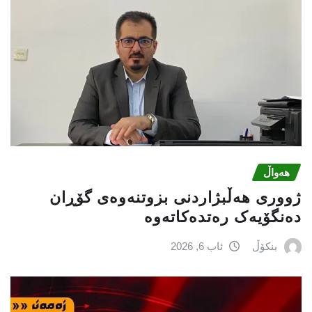
هەواڵ
ژووری هەڵبژاردنی بزوتنەوەى گۆڕان
دەنگۆیەک رەتدەکاتەوە
بنکۆڵ
ئاب 6, 2026