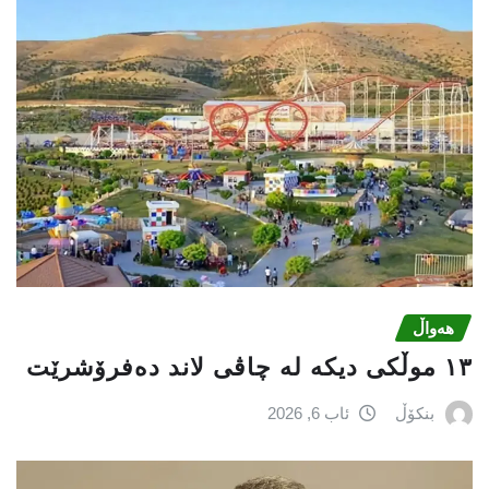
هەواڵ
١٣ موڵکی دیکە لە چاڤی لاند دەفرۆشرێت
بنکۆڵ
ئاب 6, 2026