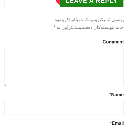
LEAVE A REPLY
پۆستی ئەلیکترۆنییەکەت بڵاوناکرێتەوە.
خانە پێویستەکان دەستنیشانکراون بە
*
Comment
*
Name
*
Email