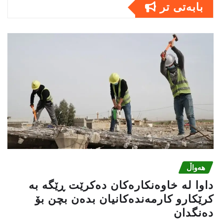
بابەتى تر
هەواڵ
داوا لە خاوەنکارەکان دەکرێت ڕێگە بە
کرێکارو کارمەندەکانیان بدەن بچن بۆ
دەنگدان