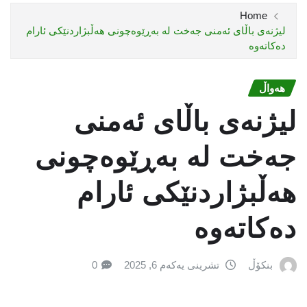
Home
لیژنەی باڵای ئەمنی جەخت لە بەڕێوەچونی هەڵبژاردنێكی ئارام
دەكاتەوە
هەواڵ
لیژنەی باڵای ئەمنی
جەخت لە بەڕێوەچونی
هەڵبژاردنێكی ئارام
دەكاتەوە
بنکۆڵ
تشرینی یەکەم 6, 2025
0