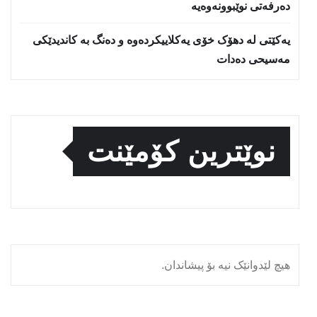
دەرفەتی نوێبوونەوەیە
یەکێتی لە دهۆک خۆی یەکلاییکردەوە و دەنگ بە کاندیدێکی
مەسیحی دەدات
نوێترین کۆمێنت
هیچ لێدوانێک نیە بۆ پیشاندان.