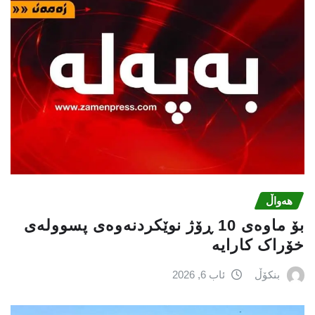
هەواڵ
بۆ ماوەی 10 ڕۆژ نوێکردنەوەی پسوولەی
خۆراک کارایە
بنکۆڵ
ئاب 6, 2026