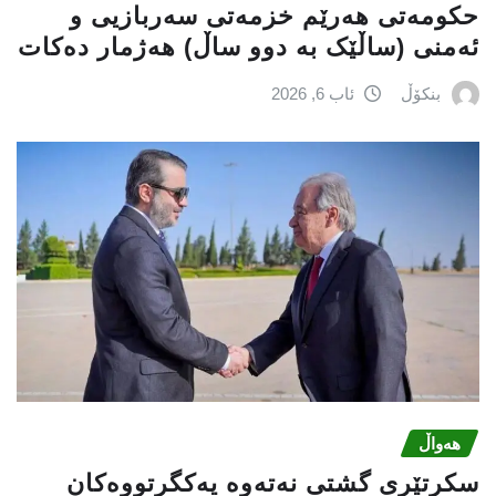
حكومەتی هەرێم خزمەتی سەربازیی و
ئەمنی (ساڵێک بە دوو ساڵ) هەژمار دەكات
بنکۆڵ
ئاب 6, 2026
هەواڵ
سكرتێری گشتی نەتەوە یەكگرتووەكان