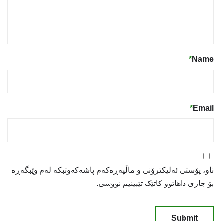
*
Name
*
Email
ناو، پۆستی ئەلیکترۆنی و ماڵپەڕەکەم پاشەکەوتبکە لەم وێبگەڕە
بۆ جاری داهاتوو کاتێک تێبینیم نووسی.