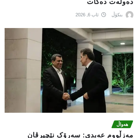
دەوڵەت دەكات
بنکۆڵ
ئاب 6, 2026
هەواڵ
مەزڵووم عەبدی: سەرۆک نێچیرڤان