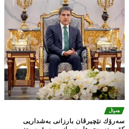
هەواڵ
سەرۆك نێچیرڤان بارزانی بەشداریی