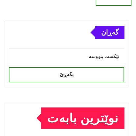
گەڕان
بگەڕێ
نوێترین بابەت