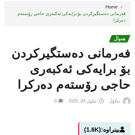
Home
فەرمانی دەستگیرکردن بۆ برایەکى ئەکبەری حاجی رۆستەم
دەرکرا
هەواڵ
فەرمانی دەستگیرکردن
بۆ برایەکى ئەکبەری
حاجی رۆستەم دەرکرا
بنکۆڵ
ئیلول 24, 2025
0
بینراوە:
(1.6K)