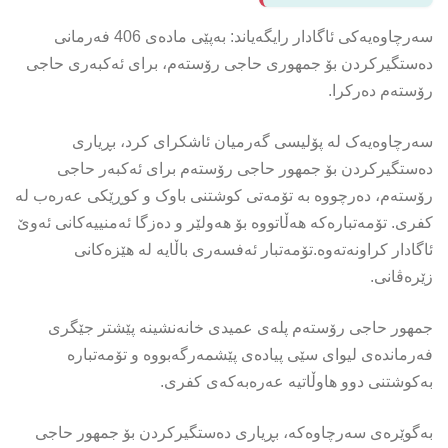
سەرچاوەیەکى ئاگادار رایگەیاند: بەپێی مادەی 406 فەرمانی
دەستگیرکردن بۆ جمهوری حاجی رۆستەم، برای ئەکبەری حاجی
رۆستەم دەرکرا.
سەرچاوەیەک لە پۆلیسی گەرمیان ئاشکرای کرد، بڕیاری
دەستگیرکردن بۆ جمهور حاجی رۆستەم برای ئەکبەر حاجی
رۆستەم، دەرچووە بە تۆمەتی کوشتنی باوک و کوڕێکی عەرەب لە
کفری. تۆمەتبارەکە هەڵاتووە بۆ هەولێر و دەزگا ئەمنییەکانی ئەوێ
ئاگادار کراونەتەوە.تۆمەتبار ئەفسەری باڵایە لە هێزەکانی
زێرەڤانی.
جمهور حاجی رۆستەم پلەی عمیدی خانەنشینە پێشتر جێگری
فەرماندەی لیوای سێی پیادەی پێشمەرگەبووە و تۆمەتبارە
بەکوشتنی دوو هاوڵاتیه عەرەبەکەی کفری.
بەگوێرەی سەرچاوەکە، بڕیاری دەستگیرکردن بۆ جمهور حاجی