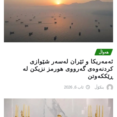
هەواڵ
ئەمەریكا و ئێران لەسەر شێوازی
كردنەوەی گەرووی هورمز نزیكن لە
ڕێككەوتن
بنکۆڵ
ئاب 6, 2026