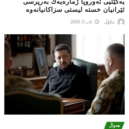
یەكێتیی ئەوروپا ژمارەیەك بەرپرسی
ئێرانیان خستە لیستی سزاكانیانەوە
بنکۆڵ
ئاب 5, 2026
هەواڵ