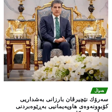
هەواڵ
سەرۆك نێچیرڤان بارزانی بەشداریی
كۆبوونەوەی هاوپەیمانیی بەڕێوەبردنی