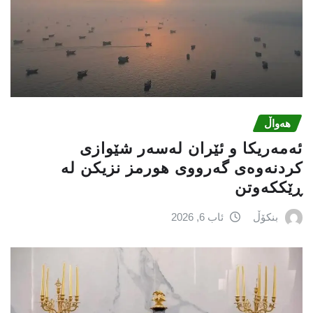
هەواڵ
ئەمەریكا و ئێران لەسەر شێوازی
كردنەوەی گەرووی هورمز نزیكن لە
ڕێككەوتن
بنکۆڵ
ئاب 6, 2026