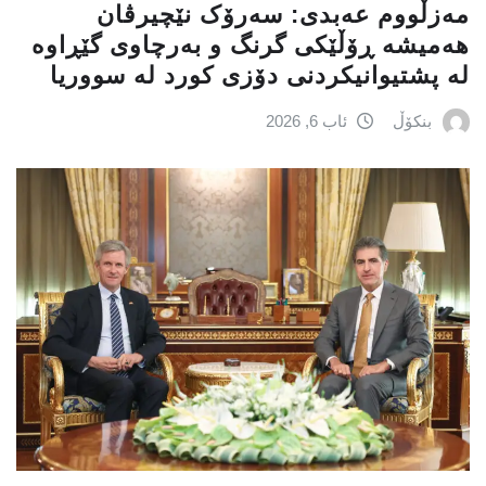
مەزڵووم عەبدی: سەرۆک نێچیرڤان
هەمیشە ڕۆڵێکی گرنگ و بەرچاوی گێڕاوە
لە پشتیوانیکردنی دۆزی کورد لە سووریا
بنکۆڵ
ئاب 6, 2026