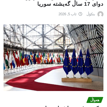
دوای 17 ساڵ گەیشتە سوریا
بنکۆڵ
ئاب 5, 2026
هەواڵ