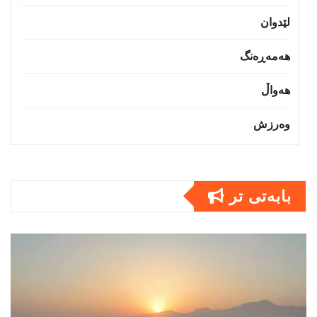
لێدوان
هەمەڕەنگ
هەواڵ
وەرزش
بابەتى تر