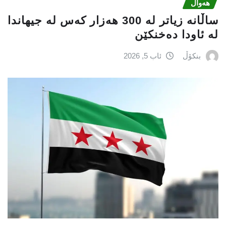
هەواڵ
ساڵانە زیاتر لە 300 هەزار كەس لە جیهاندا
لە ئاودا دەخنكێن
بنکۆڵ
ئاب 5, 2026