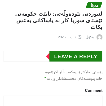
هەواڵ
لێبوردنی نێودەوڵەتی: نابێت حكومەتی
ئێستای سوریا كار بە یاساكانی بەعس
بكات
بنکۆڵ
ئاب 5, 2026
LEAVE A REPLY
پۆستی ئەلیکترۆنییەکەت بڵاوناکرێتەوە.
خانە پێویستەکان دەستنیشانکراون بە
*
Comment