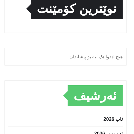
نوێترین کۆمێنت
هیچ لێدوانێک نیە بۆ پیشاندان.
ئەرشیف
ئاب 2026
تەممووز 2026