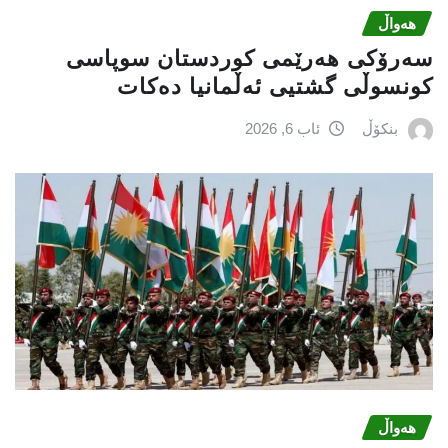
هەواڵ
سەرۆکی هەرێمی کوردستان سوپاسى
کونسوڵی گشتیی ئەڵمانیا دەکات
بنکۆڵ
ئاب 6, 2026
هەواڵ