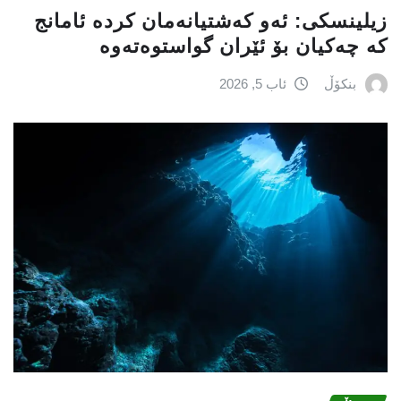
زیلینسكی: ئەو كەشتیانەمان كردە ئامانج
كە چەكیان بۆ ئێران گواستوەتەوە
بنکۆڵ
ئاب 5, 2026