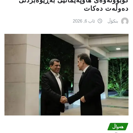
كۆبوونەوەی هاوپەیمانیی بەڕێوەبردنی
دەوڵەت دەكات
بنکۆڵ
ئاب 6, 2026
هەواڵ