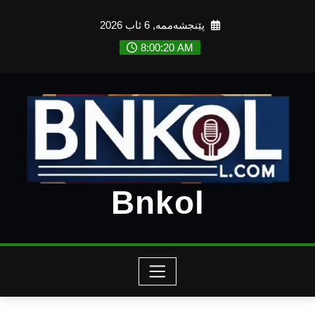
Ski
پێنجشەممە, 6 ئاب 2026
t
conten
8:00:21 AM
Bnkol