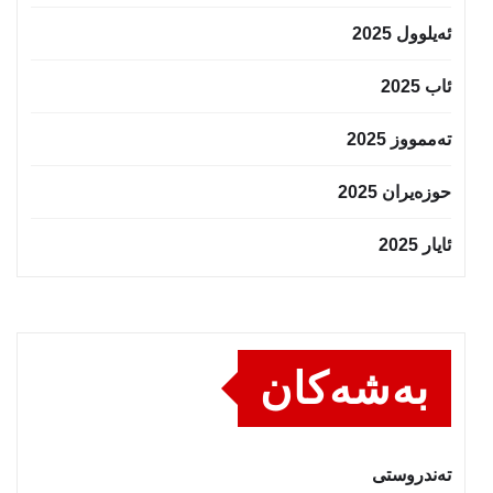
ئەیلوول 2025
ئاب 2025
تەممووز 2025
حوزه‌یران 2025
ئایار 2025
بەشەکان
تەندروستى