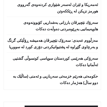
ئەمەریكا و ئێران لەسەر شێوازی كردنەوەی گەرووی
هورمز نزیكن لە ڕێككەوتن
سەرۆك نێچیرڤان بارزانی بەشداریی كۆبوونەوەی
هاوپەیمانیی بەڕێوەبردنی دەوڵەت دەكات
مەزڵووم عەبدی: سەرۆک نێچیرڤان هەمیشە ڕۆڵێکی گرنگ
و بەرچاوی گێڕاوە لە پشتیوانیکردنی دۆزی کورد لە سووریا
سەرۆکی هەرێمی کوردستان سوپاسى کونسوڵی گشتیی
ئەڵمانیا دەکات
حكومەتی هەرێم خزمەتی سەربازیی و ئەمنی (ساڵێک بە
دوو ساڵ) هەژمار دەكات