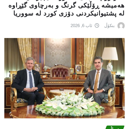
هەمیشە ڕۆڵێکی گرنگ و بەرچاوی گێڕاوە
لە پشتیوانیکردنی دۆزی کورد لە سووریا
بنکۆڵ
ئاب 6, 2026