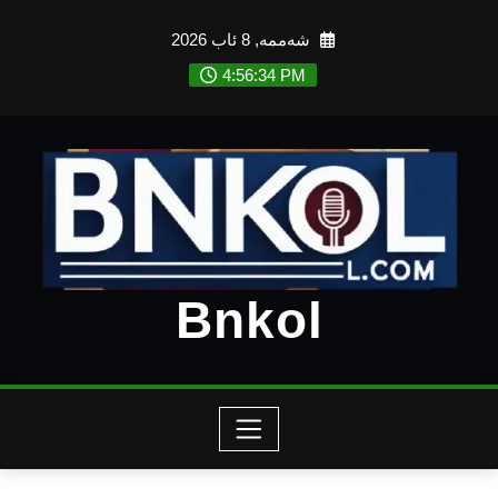
Ski
شەممە, 8 ئاب 2026
t
conten
4:56:36 PM
Bnkol