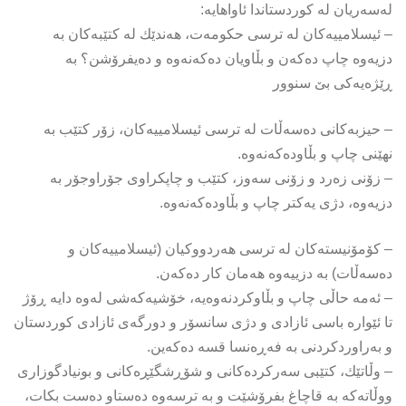
لەسەریان لە كوردستاندا ئاواهایە:
– ئیسلامییەكان لە ترسی حكومەت، هەندێك لە كتێبەكان بە
دزیەوە چاپ دەكەن و بڵاویان دەكەنەوە و دەیفرۆشن؟ بە
ڕێژەیەكی بێ سنوور
– حیزبەكانی دەسەڵات لە ترسی ئیسلامییەكان، زۆر كتێب بە
نهێنی چاپ و بڵاودەكەنەوە.
– زۆنی زەرد و زۆنی سەوز، كتێب و چاپكراوی جۆراوجۆر بە
دزیەوە، دژی یەكتر چاپ و بڵاودەكەنەوە.
– كۆمۆنیستەكان لە ترسی هەردووكیان (ئیسلامییەكان و
دەسەڵات) بە دزییەوە هەمان كار دەكەن.
– ئەمە حاڵی چاپ و بڵاوكردنەوەیە، خۆشیەكەشی لەوە دایە ڕۆژ
تا ئێوارە باسی ئازادی و دژی سانسۆر و دورگەی ئازادی كوردستان
و بەراوردكردنی بە فەڕەنسا قسە دەكەین.
– وڵاتێك، كتێبی سەركردەكانی و شۆڕشگێڕەكانی و بونیادگوزاری
ووڵاتەكە بە قاچاغ بفرۆشێت و بە ترسەوە دەستاو دەست بكات،