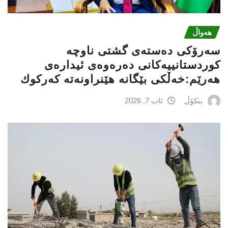
هەواڵ
سه‌رۆكی دەستەی گشتی ناوچە
كوردستانییەكانی دەرەوەی ئیدارەی
هەرێم:خه‌ڵكی بێگانه‌ هێنراونه‌ته‌ كه‌ركوك
بنکۆڵ
ئاب 7, 2026