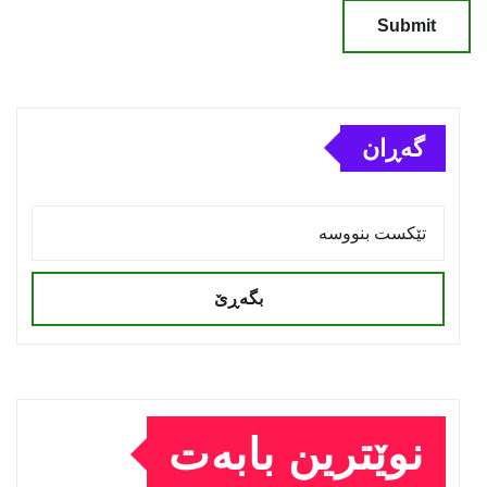
گەڕان
بگەڕێ
نوێترین بابەت