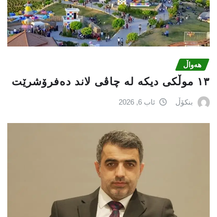
هەواڵ
١٣ موڵکی دیکە لە چاڤی لاند دەفرۆشرێت
بنکۆڵ
ئاب 6, 2026