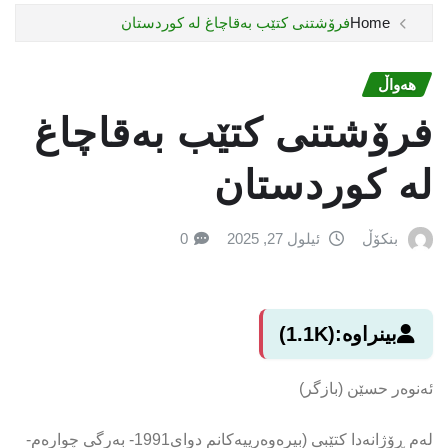
Home
فرۆشتنی كتێب بەقاچاغ لە كوردستان
هەواڵ
فرۆشتنی كتێب بەقاچاغ
لە كوردستان
بنکۆڵ
ئیلول 27, 2025
0
بینراوە:
(1.1K)
ئەنوەر حسێن (بازگر)
لەم ڕۆژانەدا كتێبی (بیرەوەرییەكانم دوای1991- بەرگی چوارەم-