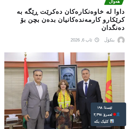
هەواڵ
داوا لە خاوەنکارەکان دەکرێت ڕێگە بە
کرێکارو کارمەندەکانیان بدەن بچن بۆ
دەنگدان
بنکۆڵ
ئاب 6, 2026
Live: 198
Today: 3,398
Click Here