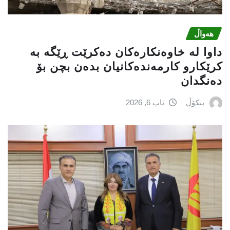
هەواڵ
داوا لە خاوەنکارەکان دەکرێت ڕێگە بە
کرێکارو کارمەندەکانیان بدەن بچن بۆ
دەنگدان
بنکۆڵ
ئاب 6, 2026