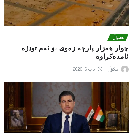
هەواڵ
چوار هەزار پارچە زەوی بۆ ئەم توێژە
ئامدەکراوە
بنکۆڵ
ئاب 6, 2026