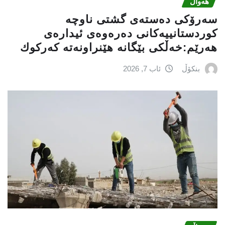
هەواڵ
سه‌رۆكی دەستەی گشتی ناوچە
كوردستانییەكانی دەرەوەی ئیدارەی
هەرێم:خه‌ڵكی بێگانه‌ هێنراونه‌ته‌ كه‌ركوك
بنکۆڵ
ئاب 7, 2026