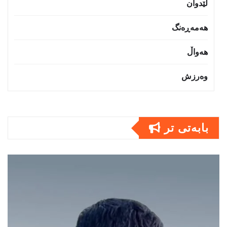
لێدوان
هەمەڕەنگ
هەواڵ
وەرزش
بابەتى تر