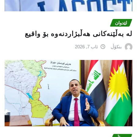
لێدوان
لە بەڵێنەکانی هەڵبژاردنەوە بۆ واقیع
بنکۆڵ
ئاب 7, 2026