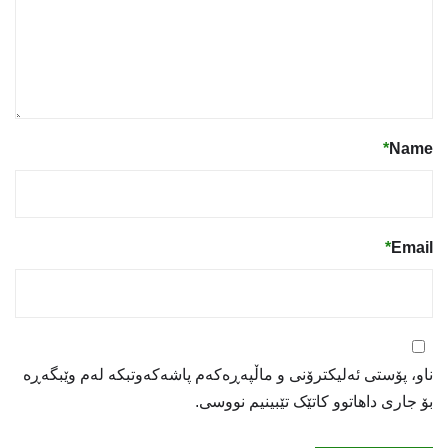
*
Name
*
Email
ناو، پۆستی ئەلیکترۆنی و ماڵپەڕەکەم پاشەکەوتبکە لەم وێبگەڕە
بۆ جاری داهاتوو کاتێک تێبینیم نووسی.