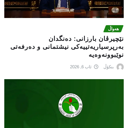
هەواڵ
نێچيرڤان بارزانى: دەنگدان
بەرپرسیاريه‌تییەکی نیشتمانى و دەرفەتی
نوێبوونەوەیە
بنکۆڵ
ئاب 6, 2026