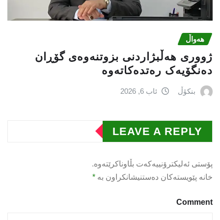
هەواڵ
ژووری هەڵبژاردنی بزوتنەوەى گۆڕان
دەنگۆیەک رەتدەکاتەوە
بنکۆڵ
ئاب 6, 2026
LEAVE A REPLY
پۆستی ئەلیکترۆنییەکەت بڵاوناکرێتەوە.
خانە پێویستەکان دەستنیشانکراون بە
*
Comment