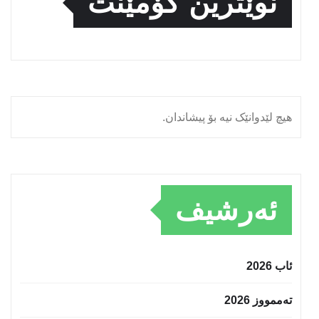
نوێترین کۆمێنت
هیچ لێدوانێک نیە بۆ پیشاندان.
ئەرشیف
ئاب 2026
تەممووز 2026