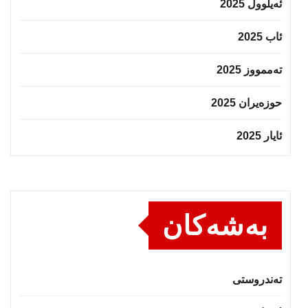
ئەیلوول 2025
ئاب 2025
تەممووز 2025
حوزه‌یران 2025
ئایار 2025
بەشەکان
تەندروستى