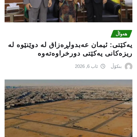
هەواڵ
یه‌كێتی: ئیمان عه‌بدولڕه‌زاق له‌ دوێنێوه‌ له‌
ریزه‌كانی یه‌كێتی دورخراوه‌ته‌وه‌
بنکۆڵ
ئاب 6, 2026