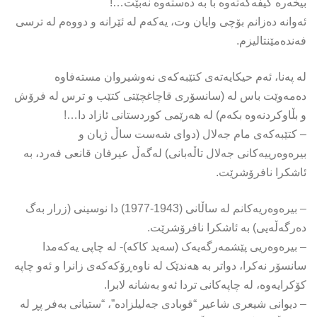
بیخەرە كیفەكەتەوە با بە دەستەوە نەبێت…!
ئەوانە دەزانم بۆچی وایان وت، یەكەم لە ئێرانە و دووەم لە ترسی
فەندەمێنتالیزم.
لە پەنا، ئەم حیكایەتەی كتێبەكەی نەوشیروان مستەفاوە
دەمەوێت باس لە (سانسۆری قاچاغچێتی كتێب و ترس لە فرۆش
و بڵاوكردنەوە بكەم) لە هەرێمی كوردستانی ئازاد دا…!
– كتێبەكەی مام جەلال (دوای شەست ساڵ ژیان و
بیرەوەرییەكانی جەلال تاڵەبانی) لەگەڵ عیرفان قانعی فەرد، بە
ئاشكرا نافرۆشرێت.
– بیرەوەریەکانم لە ساڵانی (1943-1977) دا نوسینی (زرار بەگ
دەرگەڵەیی) بە ئاشكرا نافرۆشرێت.
– بیرەوەریی پێشمەرگەیەک (سەید کاکە)- لە چاپی یەکەمدا
سانسۆر نەکرا، دواتر بە هەندێک لە ناوەڕۆکەکەی زانرا و ئەو چاپە
کۆکرایەوە، لە چاپەکانی تردا ئەو بەشانە لابرا.
– دیوانی شیعری شاعیر “قوبادی جەلیلزادە”، “ستیانی بەفر پڕ لە