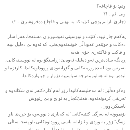
وتم: بۆ قاچاغە؟
وتی: ئم…!؟
(جارێ نازانم بۆچی كتێبەكە بە نهێنی و قاچاغ دەفرۆشرێ…؟)
یەكەم جار نییە، كتێب و نووسینی نەوشیروان مستەفا، هەرا ساز
دەكات و خوێنەر عەوداڵی خوێندنەوەیەتی، كە ئەوە بێ دەلیل نییە
و فاكت و فاكتەری خۆی هەیە.
ڕەنگە سادەترین ئەو دەلیلە ئەوەبێ؛ ڕاستگۆ بوە لە نووسینەكانی،
نەترس بوە لە دەربڕینەكانی و گێڕانەوەی ڕووداوەكاندا، كارێزما و
لیدەر بوە لە هەلوومەرجە سیاسییە دژوار و جیاوازەكاندا.
وەكو دەڵێن؛ لە مەجلیسەكانیدا زۆر لەم كارەكتەرانەی شكاندوە و
تەریقی كردونەتەوە، هەندێكجار بە توانج و بێ رتووش
باسیكردوون.
بۆنموونە لە بەرگی كتێبەكانی “لە كەناری دانووبەوە بۆ خڕەی ناو
زەنگ” زۆر بە وردی و ئازایانە باسی ڕووداوەكانی ناو پەنجا ساڵی
ڕابردوو حیزبی شیوعی عێراق، ڕۆژهەڵاتی كوردستان، پارتی و