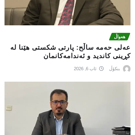
هەواڵ
عه‌لی‌ حه‌مه‌ ساڵح: پارتی‌ شكستی‌ هێنا له‌
كڕینی‌ كاندید و ئه‌ندامه‌كانمان
بنکۆڵ
ئاب 6, 2026