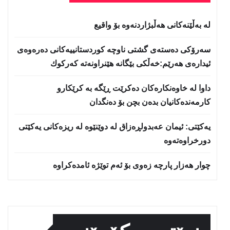
لە بەڵێنەکانی هەڵبژاردنەوە بۆ واقیع
سه‌رۆكی دەستەی گشتی ناوچە كوردستانییەكانی دەرەوەی
ئیدارەی هەرێم:خه‌ڵكی بێگانه‌ هێنراونه‌ته‌ كه‌ركوك
داوا لە خاوەنکارەکان دەکرێت ڕێگە بە کرێکارو
کارمەندەکانیان بدەن بچن بۆ دەنگدان
یه‌كێتی: ئیمان عه‌بدولڕه‌زاق له‌ دوێنێوه‌ له‌ ریزه‌كانی یه‌كێتی
دورخراوه‌ته‌وه‌
چوار هەزار پارچە زەوی بۆ ئەم توێژە ئامدەکراوە