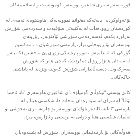
قوربەسەر سەری شاعیر، نووسەر، كۆمۆنیست و ئیسلامییەكان.
بۆ تەواوكردنی بابەتەكە دەتوانم نموونەیەكی هاوشێوەی ئەمەی لە
كوردستان ڕوودەدات لە یەكێیەتی سۆڤیەت و سەردەمی شۆڕش
بەراورد بكەم، لەسەردەمی شۆڕشی ئۆكتۆبەر، زۆرینەی
نووسەران بۆ ڕووخانی تزار، یارمەتی شۆڕشیان دا، مەكسیم
گۆركی كە ئەندامیش نەبوو پارەیەكی زۆری پێ بەخشین (كە باس
لە سەدان هەزار ڕۆبڵ دەكرێت)، كەچی هەر كە شۆڕش
سەركەوت، دەسەڵاتدارانی شۆڕش كەوتنە وێزەی لە پاداشتی
چاكەكانی.
كاتێ ویستی “نیكۆڵای گۆمیلۆڤ”ی شاعیری هاوسەری “ئانا ئاخما
تۆڤا” لە سزای لە سێدارەدان نەجات دا، شكستی هێنا و لە
یارمەتی “ئەلیسكاندەر بلۆك”ی نووسەر بۆ چارەسەری نەخۆشی بۆ
ئەڵمان شكستی هێنا و دوایی بە برسێتی و ئازارەوە مرد.
هەوڵەكانی بۆ یارمەتیدانی نووسەران، شۆڕش لە پێشەوەیان