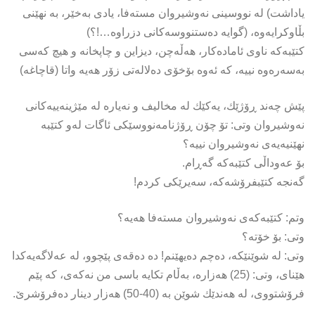
یاداشت) لە نووسینی نەوشیروان مستەفا، یادی بەخێر، بە نهێنی
بڵاوكرایەوە، (گوایە دەستنووسەكانی دزراوە…!؟)
كتێبەكە ناوی ئامادەكار، هەڵەچن، دیزاین و چاپخانە و هیچ كەسی
بەسەرەوە نییە، كە ئەوە بۆخۆی دەلالەتی زۆر هەیە واتا (قاچاغە)
پێش چەند ڕۆژێك، یەكێك لە مخالیف و نەیارە لە مێژینەییەكانی
نەوشیروان وتی: تۆ چۆن ڕۆژنامەنووسێكی ئاگات لەو كتێبە
نهێنیەیەی نەوشیروان نییە؟
بۆ عەوداڵی كتێبەكە گەڕام.
گەنجە كتێبفرۆشەكە، سەیرێكی كردم!
وتم: كتێبەكەی نەوشیروان مستەفا هەیە؟
وتی: بۆ خۆتە؟
وتی: لە شوێنێكە، دەچم دەیهێنم! دە دەقەی پێچوو، لە عەلاگەیەكدا
هێنای، وتی: (25) هەزارە، بەڵام تكایە باسی من نەكەی، كە پێم
فرۆشتووی، لە هەندێك شوێن بە (40-50) هەزار دینار دەفرۆشرێ.