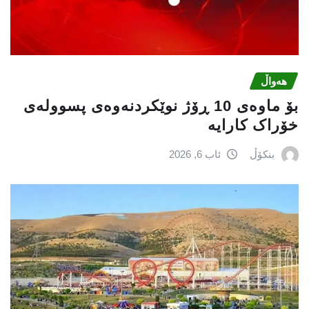
هەواڵ
بۆ ماوەی 10 ڕۆژ نوێکردنەوەی پسوولەی
خۆراک کارایە
بنکۆڵ
ئاب 6, 2026