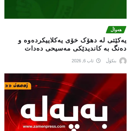
هەواڵ
یەکێتی لە دهۆک خۆی یەکلاییکردەوە و
دەنگ بە کاندیدێکی مەسیحی دەدات
بنکۆڵ
ئاب 6, 2026