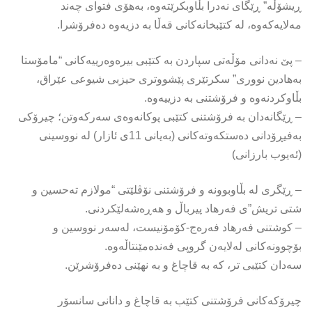
ڕیشۆڵە” ڕێگای نەدرا بڵاوبكرێتەوە، بەهۆی فتوای چەند
مەلایەكەوە، لە كتێبخانەكانی قەڵا بە دزیەوە دەفرۆشرا.
– پێ نەدانی مۆڵەتی سپاردن بە كتێبی بیرەوەرییەكانی “مامۆستا
بەهادین نووری” سكرتێری پێشووتری حیزبی شیوعی عێراق،
بڵاوكردنەوە و فرۆشتنی بە دزییەوە.
– ڕێگانەدان بە فرۆشتنی كتێبی پوکانەوەی سەرکەوتن؛ چیرۆکی
بەفیڕۆدانی دەستکەوتەکانی (بەیانی 11ی ئازار) لە نووسینی
(ئەیوب بارزانی)
– ڕێگری لە بڵاوبوونە و فرۆشتنی نۆڤلێتی “مولازم تەحسین و
شتی تریش”ی فەرهاد پیرباڵ و هەڕەشەلێكردنی.
– كوشتنی فەرهاد فەرەج-كۆمۆنیست، لەسەر نووسین و
بۆچوونەكانی لەلایەن گروپی فەندەمێنتاڵەوە.
سەدان كتێبی تر، كە بە قاچاغ و بە نهێنی دەفرۆشرێن.
چیرۆكەكانی فرۆشتنی كتێب بە قاچاغ و دانانی سانسۆر