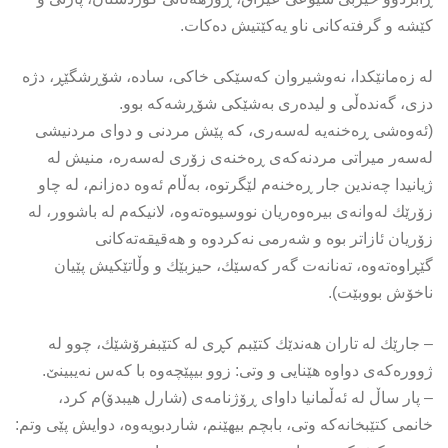
كێشە و گرفتەكانی ناو یەكێتیش دەكات.
لە زەمانێكدا، نەوشیروان كەسێكی خاكی، سادە، شۆڕشگێڕ، دژە
دزی، گەندەڵی و لیدەری بەشێكی شۆڕشەكە بوو.
(ئەوەشی ڕەخنەیە لەسەری، كە پێش مردنی و دوای مردنیشی
لەسەر میراتی مردنەكەی ڕەخنەی زۆری لەسەرە، منیش لە
ژیانیدا چەندین جار ڕەخنەم لێگرتوە، بەڵام ئەوە دەزانم، لە چاو
زۆرێك لەوانەی بیرەوەریان نووسیوەتەوە، لانیكەم لە باشوور، لە
زۆریان ئازاتر بوە و شەرمی نەكردوە و هەقیقەتەكانی
گێڕاوەتەوە، تەنانەت گەر كەسێك، حیزبێك و وڵاتێكیش پێیان
ناخۆش بووبێت).
– جارێك لە تاران هەندێك كتێبم كڕی لە كتێبفرۆشێك، چوو لە
ژوورەكەی دواوە هێنایی و وتی: زوو بیپێچەوە با كەس نەیبینێ.
– پار ساڵ لە ئەڵمانیا داوای ڕۆژنامەی (شارل هیبدۆ)م كرد،
خانمی كتێبخانەكە وتی، بابچم بیهێنم، شاردبویەوە، دوایش پێی وتم: