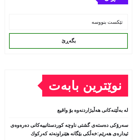
بگەڕێ
نوێترین بابەت
لە بەڵێنەکانی هەڵبژاردنەوە بۆ واقیع
سه‌رۆكی دەستەی گشتی ناوچە كوردستانییەكانی دەرەوەی
ئیدارەی هەرێم:خه‌ڵكی بێگانه‌ هێنراونه‌ته‌ كه‌ركوك