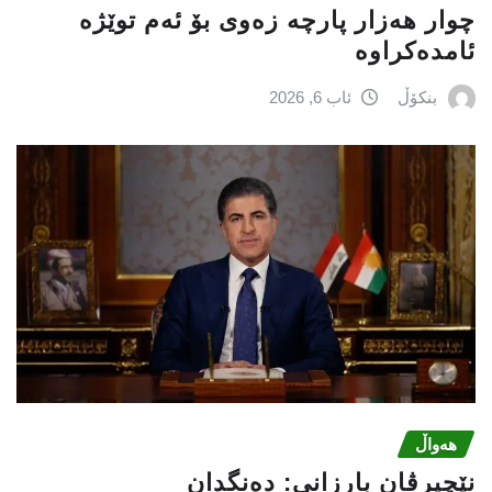
چوار هەزار پارچە زەوی بۆ ئەم توێژە
ئامدەکراوە
بنکۆڵ
ئاب 6, 2026
هەواڵ
نێچيرڤان بارزانى: دەنگدان