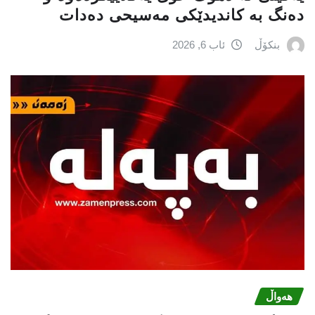
دەنگ بە کاندیدێکی مەسیحی دەدات
بنکۆڵ
ئاب 6, 2026
هەواڵ