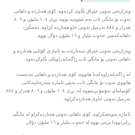
وەزارەتی نەوتی عێراق بڵاوی كردەوە، كۆی هەناردە و داهاتی
نەوت بۆ مانگی ئاب بەم شێوەیە بووە، بڕی ١٠٤ ملیۆن و ٨٠٦
هەزار و ٨٨٤ بەرمیل نەوتی خاو هەناردە كراوە، دەشڵێن،
داهاتەكەشی حەوت ملیار و ١٦ ملیۆن دۆلار بووە.
وەزارەتی نەوتی عێراق سەبارەت بە ئاماری کۆتایی هەناردە و
داهاتی نەوتی بۆ مانگی ئاب ڕاگەیاندراوێکی بڵاوکردەوە.
لە ڕاگەیاندراوەكەدا هاتووە، كۆی هەناردە و داهاتی بەدەست
هاتووی نەوت بۆ مانگی ئاب، بەپێی ئامارە سەرەتاییەكانی
كۆمپانیای سۆمۆ بریتبووە لە، بڕی ١٠٤ ملیۆن و ٨٠٦ هەزار و ٨٨٤
بەرمیل نەوتی خاوی هەناردەكراوە.
ئاماژە بەوەشكراوە، كۆی داهاتی نەوتی هەناردەکراو لە مانگی
ڕابردوودا بریتی بووە لە حەوت ملیار و ١٦ ملیۆن دۆلار.