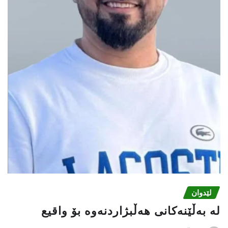
لێدوان
لە بەڵێنەکانی هەڵبژاردنەوە بۆ واقیع