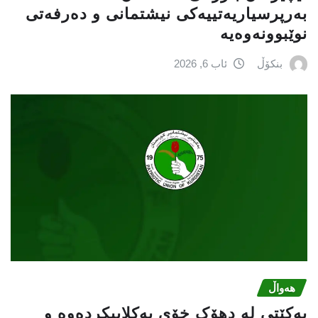
بەرپرسیاريه‌تییەکی نیشتمانى و دەرفەتی
نوێبوونەوەیە
بنکۆڵ
ئاب 6, 2026
هەواڵ
یەکێتی لە دهۆک خۆی یەکلاییکردەوە و