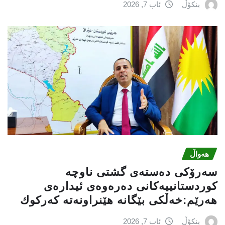
بنکۆڵ
ئاب 7, 2026
هەواڵ
سه‌رۆكی دەستەی گشتی ناوچە
كوردستانییەكانی دەرەوەی ئیدارەی
هەرێم:خه‌ڵكی بێگانه‌ هێنراونه‌ته‌ كه‌ركوك
بنکۆڵ
ئاب 7, 2026