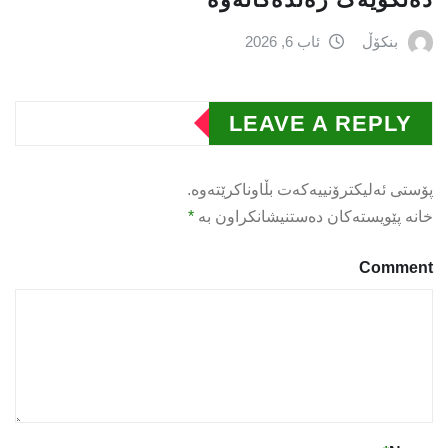
بنکۆڵ
ئاب 6, 2026
LEAVE A REPLY
پۆستی ئەلیکترۆنییەکەت بڵاوناکرێتەوە.
خانە پێویستەکان دەستنیشانکراون بە
*
Comment