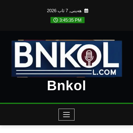
Ski
هەینی, 7 ئاب 2026
t
conten
3:45:37 PM
Bnkol