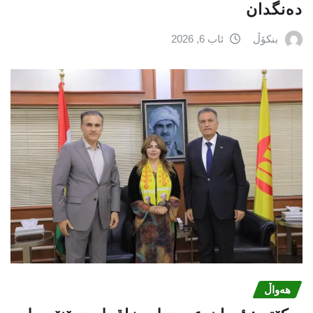
دەنگدان
بنکۆڵ
ئاب 6, 2026
هەواڵ