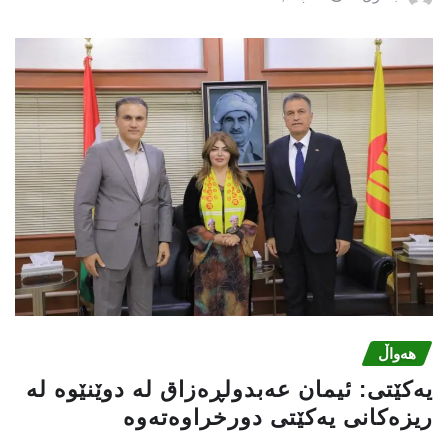
هەواڵ
یه‌كێتی: ئیمان عه‌بدولڕه‌زاق له‌ دوێنێوه‌ له‌
ریزه‌كانی یه‌كێتی دورخراوه‌ته‌وه‌