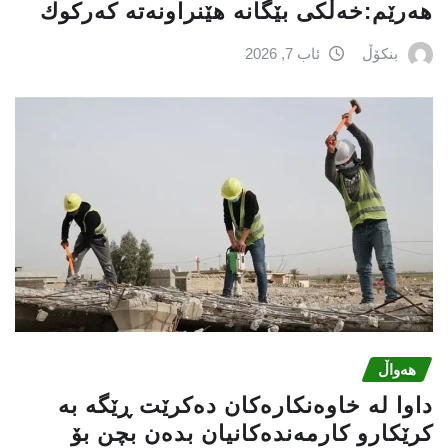
هەرێم:خه‌ڵكی بێگانه‌ هێنراونه‌ته‌ كه‌ركوك
بنکۆڵ
ئاب 7, 2026
هەواڵ
داوا لە خاوەنکارەکان دەکرێت ڕێگە بە
کرێکارو کارمەندەکانیان بدەن بچن بۆ