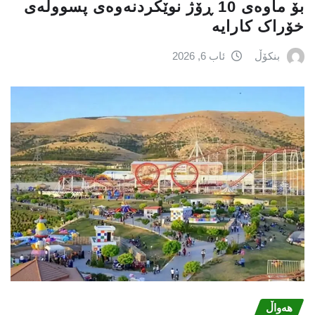
بۆ ماوەی 10 ڕۆژ نوێکردنەوەی پسوولەی
خۆراک کارایە
بنکۆڵ
ئاب 6, 2026
هەواڵ