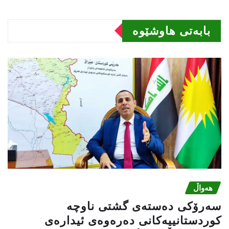
بابەتى هاوشێوە
هەواڵ
سه‌رۆكی دەستەی گشتی ناوچە
كوردستانییەكانی دەرەوەی ئیدارەی