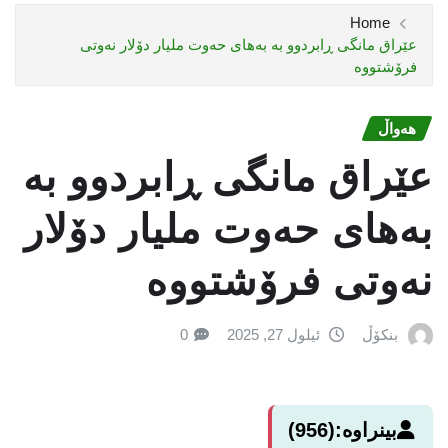
Home
عێراق مانگی ڕابردوو بە بەهاى حەوت ملیار دۆلار نەوتی
فرۆشتووە
هەواڵ
عێراق مانگی ڕابردوو بە
بەهاى حەوت ملیار دۆلار
نەوتی فرۆشتووە
بنکۆڵ
ئیلول 27, 2025
0
بینراوە:
(956)