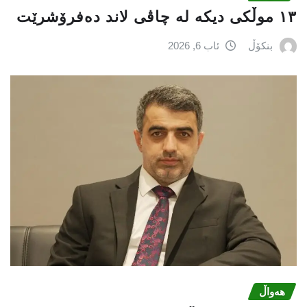
١٣ موڵکی دیکە لە چاڤی لاند دەفرۆشرێت
بنکۆڵ
ئاب 6, 2026
هەواڵ