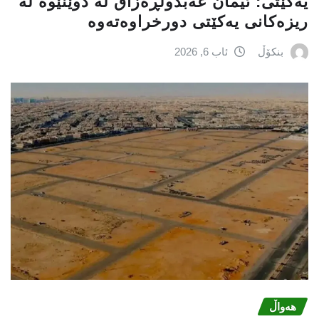
یه‌كێتی: ئیمان عه‌بدولڕه‌زاق له‌ دوێنێوه‌ له‌
ریزه‌كانی یه‌كێتی دورخراوه‌ته‌وه‌
بنکۆڵ
ئاب 6, 2026
هەواڵ