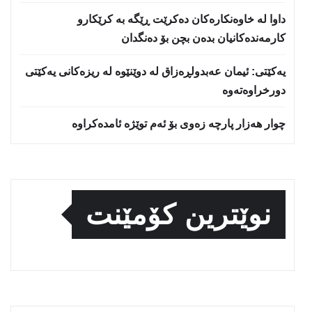
داوا لە خاوەنکارەکان دەکرێت ڕێگە بە کرێکارو
کارمەندەکانیان بدەن بچن بۆ دەنگدان
یه‌كێتی: ئیمان عه‌بدولڕه‌زاق له‌ دوێنێوه‌ له‌ ریزه‌كانی یه‌كێتی
دورخراوه‌ته‌وه‌
چوار هەزار پارچە زەوی بۆ ئەم توێژە ئامدەکراوە
نوێترین کۆمێنت