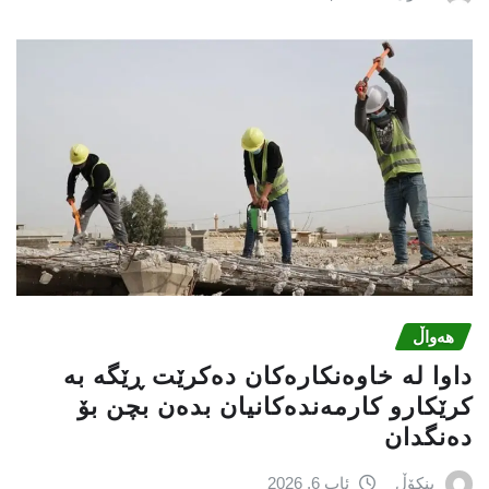
هەواڵ
داوا لە خاوەنکارەکان دەکرێت ڕێگە بە
کرێکارو کارمەندەکانیان بدەن بچن بۆ
دەنگدان
بنکۆڵ
ئاب 6, 2026