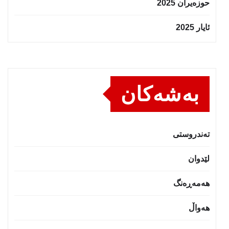
حوزه‌یران 2025
ئایار 2025
بەشەکان
تەندروستى
لێدوان
هەمەڕەنگ
هەواڵ