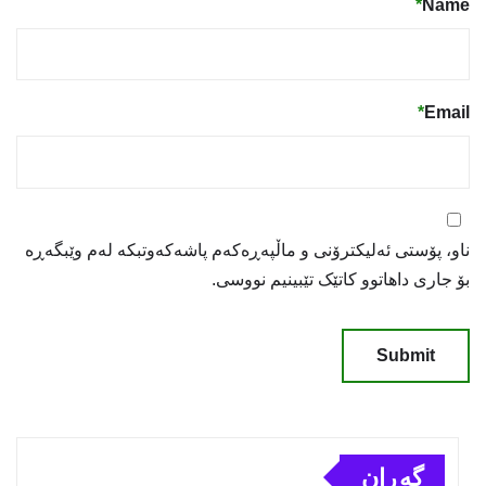
*
Name
*
Email
ناو، پۆستی ئەلیکترۆنی و ماڵپەڕەکەم پاشەکەوتبکە لەم وێبگەڕە
بۆ جاری داهاتوو کاتێک تێبینیم نووسی.
گەڕان