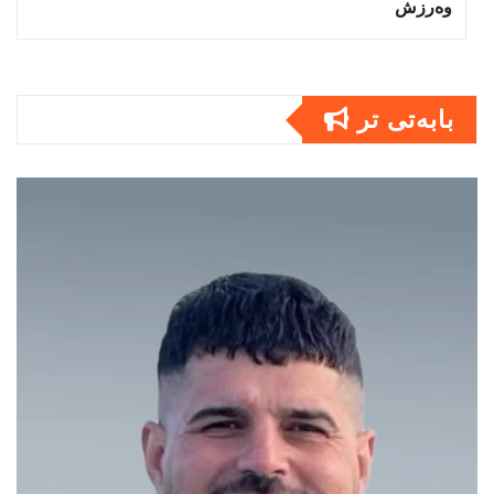
وەرزش
بابەتى تر