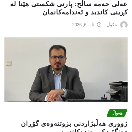
عه‌لی‌ حه‌مه‌ ساڵح: پارتی‌ شكستی‌ هێنا له‌
كڕینی‌ كاندید و ئه‌ندامه‌كانمان
بنکۆڵ
ئاب 6, 2026
هەواڵ
ژووری هەڵبژاردنی بزوتنەوەى گۆڕان
دەنگۆیەک رەتدەکاتەوە