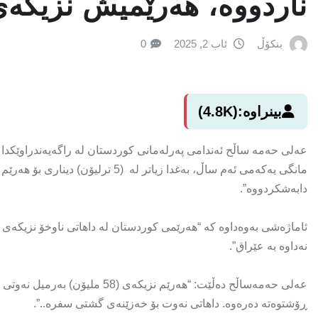
ناردووه‌، هه‌رێمیش نزیكه‌ی 400 ملیار دین
بنکۆڵ
ئاب 2, 2025
0
بینراوە:
(4.8K)
عه‌لی‌ حه‌مه‌ ساڵح ئه‌ندامی‌ په‌رله‌مانی‌ كوردستان له‌ راگه‌یه‌ندراوێكدا
مانگی یه‌كه‌می ئه‌م ساڵ، به‌غدا زیاتر ل
دابه‌شكردووه‌”.
نه‌داوه‌ به‌ عێراق”.
عه‌لی‌ حه‌مه‌ساڵح ده‌ڵێت: “هه‌رێم نز
ڕۆشتوه‌ته‌ ده‌ره‌وه‌. داهاتی نه‌وت بۆ خه‌زێنه‌ی گشتی سفره‌..”.