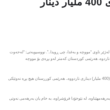
ار
 له‌ژێر ناوی‌ “مووچه‌ و به‌غدا، چی ڕویدا..”. نووسیویه‌تی‌: “له‌حه‌وت
ه‌ (5 ترلیۆن) دیناری بۆ هه‌رێم ناردوه‌، هه‌رێمی كوردستان كه‌متر له‌و بڕه‌ی بۆ مووچه‌
ئاماژه‌شی‌ به‌وه‌داوه‌ كه‌ “هه‌رێمی كوردستان له‌ داهاتی ناوخۆ نزیكه‌ی (400 ملیار) دیناری ناردووه‌.. هه‌رێمی كوررستان هیچ بڕه‌ نه‌وتێكی
یكه‌ی (58 ملیۆن) به‌رمیل نه‌وتی به‌رهه‌مهێناوه‌، له‌ نێوخۆدا فرۆشراوه‌، به‌ خام یان به‌رهه‌می نه‌وتی