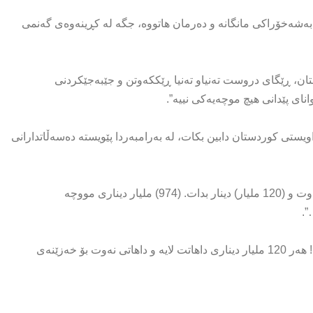
و كه‌ هاوكات به‌های نزیكه‌ی (350 ملیار) دینار به‌شه‌خۆراكی مانگانه‌ و ده‌رمان هاتووه‌، جگه‌ له‌ كڕینه‌وه‌ی گه‌نمی
ردستان، ڕێگای دروست ته‌نیاو ته‌نیا ڕێككه‌وتن و جێبه‌جێكردنی
نای پێدانی هیچ موچه‌یه‌كی نییه‌”.
یستی كوردستان دابین بكات، له‌ به‌رامبه‌ردا پێویسته‌ ده‌سه‌ڵاتدارانی
روونیشیكردووه‌ته‌وه‌ كه‌ “ئێستا هه‌رێم، ئه‌گه‌ر (100 هه‌زار به‌رمیل) نه‌وت و (120 ملیار) دینار بدات. (974) ملیار دیناری مووچه‌
عه‌لی‌ حه‌مه‌ساڵح روو به‌ حكومه‌تی‌ هه‌رێم رایگه‌یاندووه‌ كه‌ “نه‌یكه‌یت! هه‌ر 120 ملیار دیناری داهاتت لایه‌ و داهاتی نه‌وت بۆ خه‌زێنه‌ی