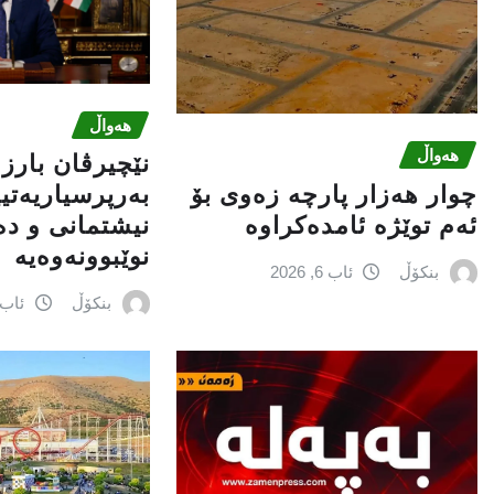
هەواڵ
هەواڵ
نێچيرڤان بارز
چوار هەزار پارچە زەوی بۆ
بەرپرسیاريه‌تی
ئەم توێژە ئامدەکراوە
نیشتمانى و د
نوێبوونەوەیە
بنکۆڵ
ئاب 6, 2026
بنکۆڵ
ئاب 6, 026