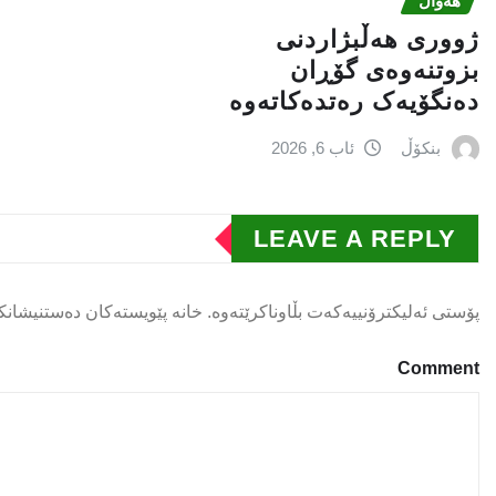
هەواڵ
ژووری هەڵبژاردنی
بزوتنەوەى گۆڕان
دەنگۆیەک رەتدەکاتەوە
بنکۆڵ
ئاب 6, 2026
LEAVE A REPLY
پۆستی ئەلیکترۆنییەکەت بڵاوناکرێتەوە.
خانە پێویستەکان دەستنیشانک
Comment