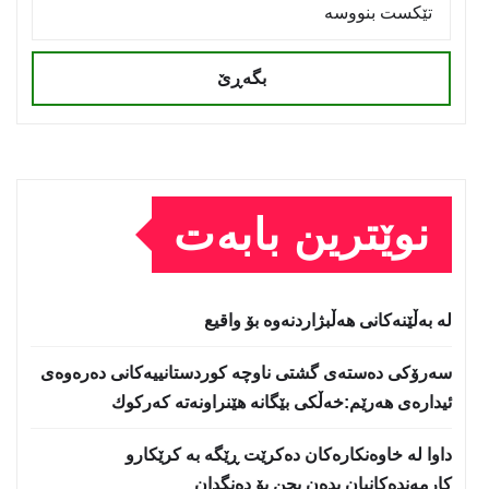
بگەڕێ
نوێترین بابەت
لە بەڵێنەکانی هەڵبژاردنەوە بۆ واقیع
سه‌رۆكی دەستەی گشتی ناوچە كوردستانییەكانی دەرەوەی
ئیدارەی هەرێم:خه‌ڵكی بێگانه‌ هێنراونه‌ته‌ كه‌ركوك
داوا لە خاوەنکارەکان دەکرێت ڕێگە بە کرێکارو
کارمەندەکانیان بدەن بچن بۆ دەنگدان