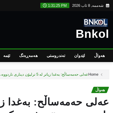
Ski
شەممە, 8 ئاب 2026
1:31:26 PM
t
conten
Bnkol
هەواڵ
لێدوان
تەندروستى
هەمەڕەنگ
ئێمە
Home
عه‌لی‌ حه‌مه‌ساڵح: به‌غدا زیاتر له‌ 5 ترلیۆن دیناری‌ ناردووه‌، هه‌رێمیش نزیكه‌ی 400 ملیار دینار
هەواڵ