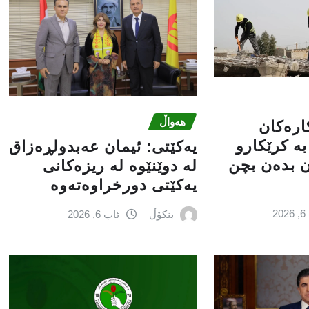
هەواڵ
کارەکان
ە کرێکارو
یه‌كێتی: ئیمان عه‌بدولڕه‌زاق
ن بدەن بچن
له‌ دوێنێوه‌ له‌ ریزه‌كانی
یه‌كێتی دورخراوه‌ته‌وه‌
2
بنکۆڵ
ئاب 6, 2026