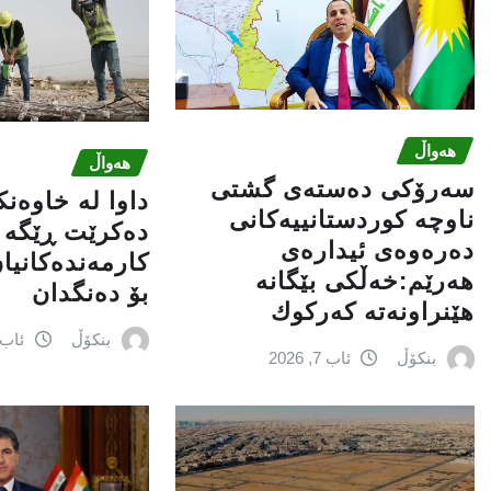
هەواڵ
هەواڵ
سه‌رۆكی دەستەی گشتی
داوا لە خاوەن
ناوچە كوردستانییەكانی
دەکرێت ڕێگە ب
دەرەوەی ئیدارەی
کارمەندەکانیا
هەرێم:خه‌ڵكی بێگانه‌
بۆ دەنگدان
هێنراونه‌ته‌ كه‌ركوك
بنکۆڵ
ئاب 6, 026
بنکۆڵ
ئاب 7, 2026