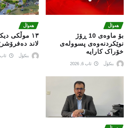
هەواڵ
هەواڵ
بۆ ماوەی 10 ڕۆژ
١٣ موڵکی دی
نوێکردنەوەی پسوولەی
لاند دەفرۆشر
خۆراک کارایە
بنکۆڵ
ئاب 6, 026
بنکۆڵ
ئاب 6, 2026