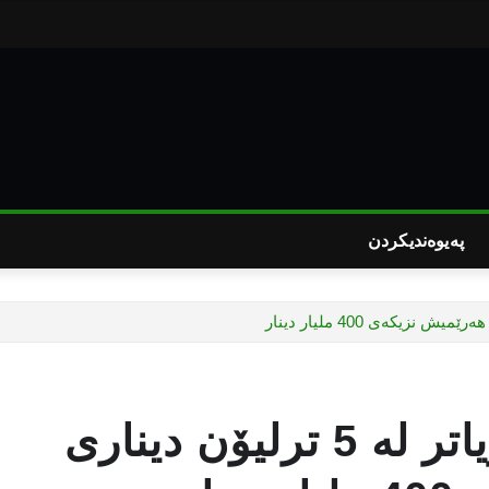
پەیوەندیکردن
عه‌لی‌ حه‌مه‌ساڵح: به‌غدا زیاتر له‌ 5 ترلیۆن دیناری‌