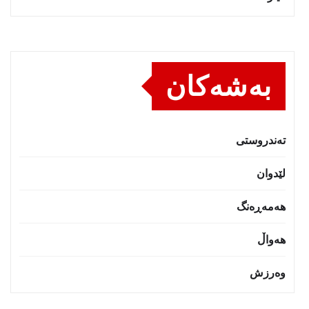
بەشەکان
تەندروستى
لێدوان
هەمەڕەنگ
هەواڵ
وەرزش