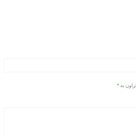
راون بە
*