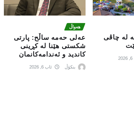
هەواڵ
کە لە چاڤی
عه‌لی‌ حه‌مه‌ ساڵح: پارتی‌
ێت
شكستی‌ هێنا له‌ كڕینی‌
كاندید و ئه‌ندامه‌كانمان
2
بنکۆڵ
ئاب 6, 2026