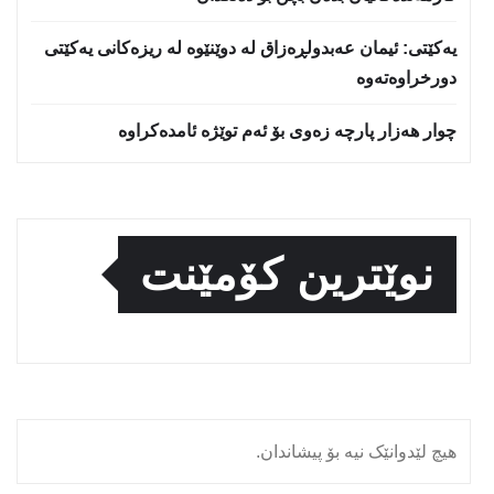
یه‌كێتی: ئیمان عه‌بدولڕه‌زاق له‌ دوێنێوه‌ له‌ ریزه‌كانی یه‌كێتی
دورخراوه‌ته‌وه‌
چوار هەزار پارچە زەوی بۆ ئەم توێژە ئامدەکراوە
نوێترین کۆمێنت
هیچ لێدوانێک نیە بۆ پیشاندان.