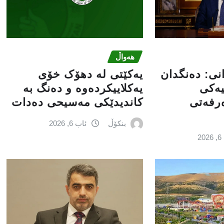
هەواڵ
انى: دەنگدان
یەکێتی لە دهۆک خۆی
یەکی
یەکلاییکردەوە و دەنگ بە
ەرفەتی
کاندیدێکی مەسیحی دەدات
بنکۆڵ
ئاب 6, 2026
2