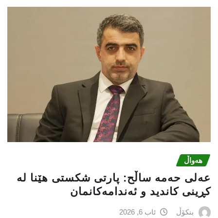
هەواڵ
عه‌لی‌ حه‌مه‌ ساڵح: پارتی‌ شكستی‌ هێنا له‌
كڕینی‌ كاندید و ئه‌ندامه‌كانمان
بنکۆڵ
ئاب 6, 2026