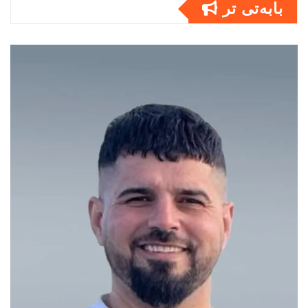
بابەتى تر