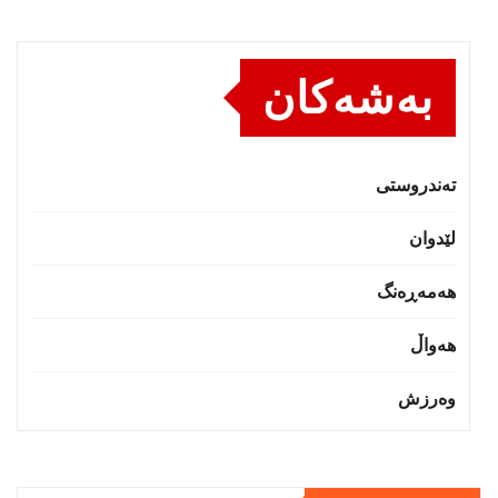
بەشەکان
تەندروستى
لێدوان
هەمەڕەنگ
هەواڵ
وەرزش