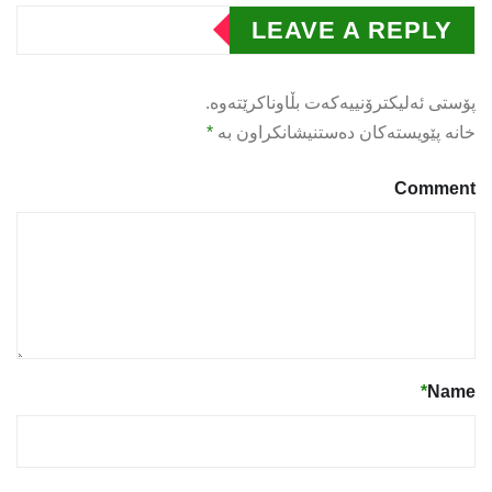
LEAVE A REPLY
پۆستی ئەلیکترۆنییەکەت بڵاوناکرێتەوە.
خانە پێویستەکان دەستنیشانکراون بە
*
Comment
*
Name