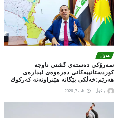
هەواڵ
سه‌رۆكی دەستەی گشتی ناوچە
كوردستانییەكانی دەرەوەی ئیدارەی
هەرێم:خه‌ڵكی بێگانه‌ هێنراونه‌ته‌ كه‌ركوك
بنکۆڵ
ئاب 7, 2026