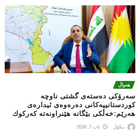
هەواڵ
سه‌رۆكی دەستەی گشتی ناوچە
كوردستانییەكانی دەرەوەی ئیدارەی
هەرێم:خه‌ڵكی بێگانه‌ هێنراونه‌ته‌ كه‌ركوك
بنکۆڵ
ئاب 7, 2026