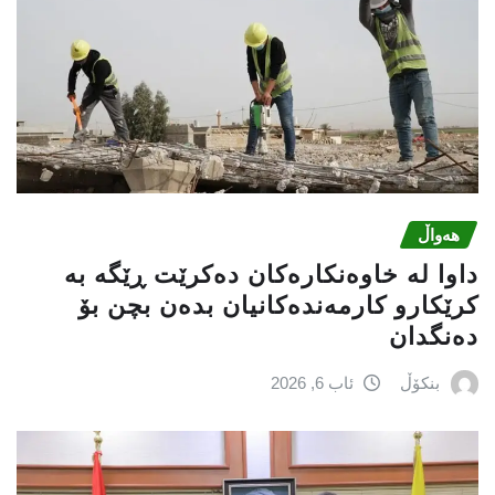
هەواڵ
داوا لە خاوەنکارەکان دەکرێت ڕێگە بە
کرێکارو کارمەندەکانیان بدەن بچن بۆ
دەنگدان
بنکۆڵ
ئاب 6, 2026