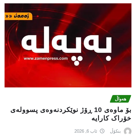
هەواڵ
بۆ ماوەی 10 ڕۆژ نوێکردنەوەی پسوولەی
خۆراک کارایە
بنکۆڵ
ئاب 6, 2026