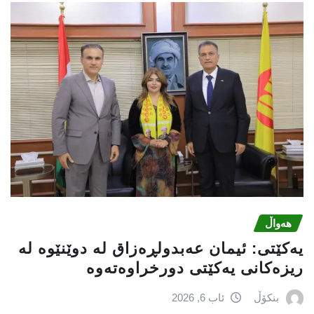
هەواڵ
یه‌كێتی: ئیمان عه‌بدولڕه‌زاق له‌ دوێنێوه‌ له‌
ریزه‌كانی یه‌كێتی دورخراوه‌ته‌وه‌
بنکۆڵ
ئاب 6, 2026