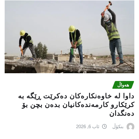
هەواڵ
داوا لە خاوەنکارەکان دەکرێت ڕێگە بە
کرێکارو کارمەندەکانیان بدەن بچن بۆ
دەنگدان
بنکۆڵ
ئاب 6, 2026