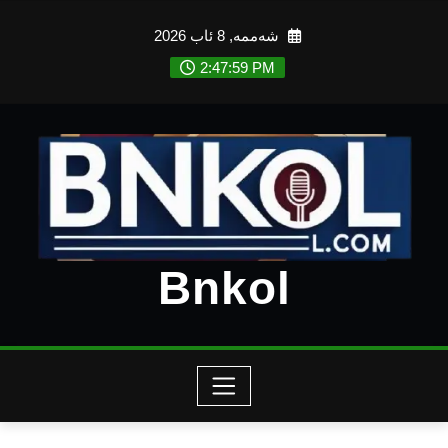
Ski
شەممە, 8 ئاب 2026
t
conten
2:48:01 PM
Bnkol