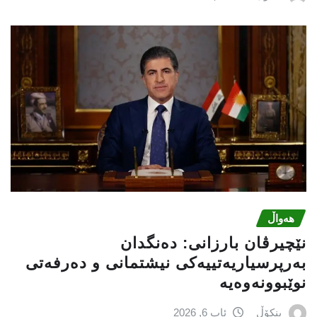
هەواڵ
نێچيرڤان بارزانى: دەنگدان
بەرپرسیاريه‌تییەکی نیشتمانى و دەرفەتی
نوێبوونەوەیە
بنکۆڵ
ئاب 6, 2026