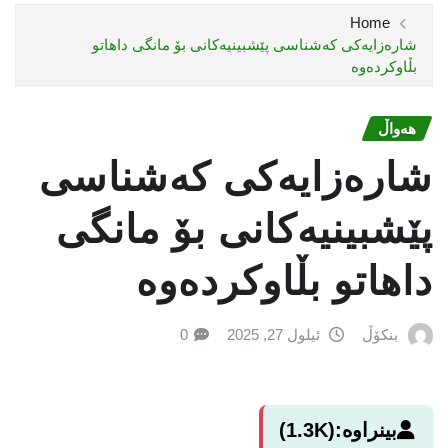
Home
شارەزایەكی كەشناسی پێشبینیەكانی بۆ مانگی داهاتو
بڵاوكردەوە
هەواڵ
شارەزایەكی كەشناسی
پێشبینیەكانی بۆ مانگی
داهاتو بڵاوكردەوە
بنکۆڵ
ئیلول 27, 2025
0
بینراوە:
(1.3K)