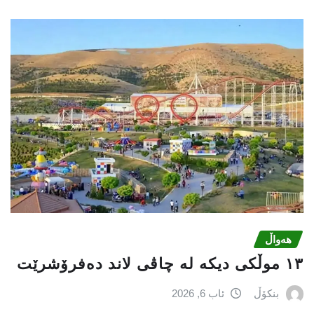
هەواڵ
١٣ موڵکی دیکە لە چاڤی لاند دەفرۆشرێت
بنکۆڵ
ئاب 6, 2026