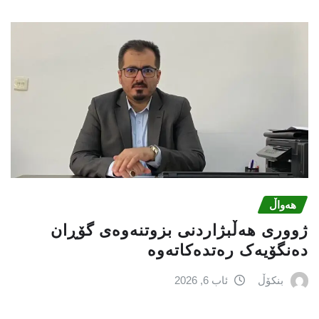
هەواڵ
ژووری هەڵبژاردنی بزوتنەوەى گۆڕان
دەنگۆیەک رەتدەکاتەوە
بنکۆڵ
ئاب 6, 2026