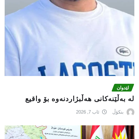
لێدوان
لە بەڵێنەکانی هەڵبژاردنەوە بۆ واقیع
بنکۆڵ
ئاب 7, 2026