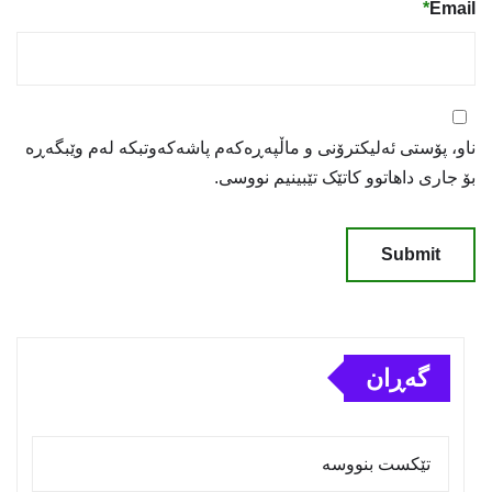
*
Email
ناو، پۆستی ئەلیکترۆنی و ماڵپەڕەکەم پاشەکەوتبکە لەم وێبگەڕە
بۆ جاری داهاتوو کاتێک تێبینیم نووسی.
گەڕان