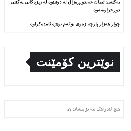
یه‌كێتی: ئیمان عه‌بدولڕه‌زاق له‌ دوێنێوه‌ له‌ ریزه‌كانی یه‌كێتی
دورخراوه‌ته‌وه‌
چوار هەزار پارچە زەوی بۆ ئەم توێژە ئامدەکراوە
نوێترین کۆمێنت
هیچ لێدوانێک نیە بۆ پیشاندان.