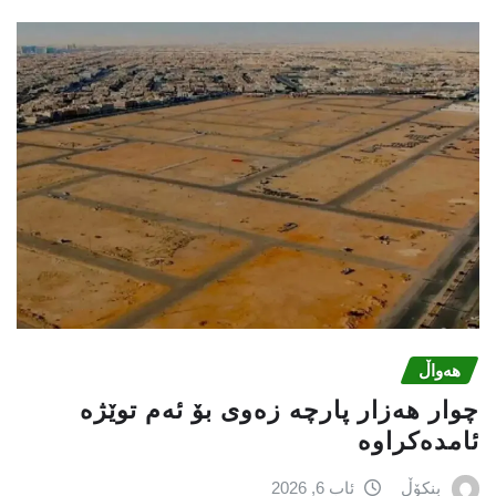
هەواڵ
چوار هەزار پارچە زەوی بۆ ئەم توێژە
ئامدەکراوە
بنکۆڵ
ئاب 6, 2026