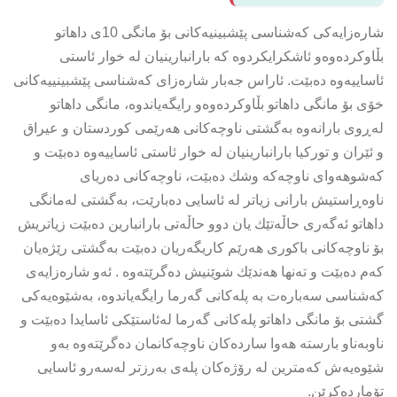
شارەزایەكی كەشناسی پێشبینیەكانی بۆ مانگی 10ی داهاتو
بڵاوكردەوەو ئاشكرایكردوە كە بارانبارینیان لە خوار ئاستی
ئاساییەوە دەبێت. ئاراس جەبار شارەزای كەشناسی پێشبینییەكانی
خۆی بۆ مانگی داهاتو بڵاوكردەوەو رایگەیاندوە، مانگی داهاتو
لەڕوی بارانەوە بەگشتی ناوچەكانی هەرێمی كوردستان و عیراق
و ئێران و توركیا بارانبارینیان لە خوار ئاستی ئاساییەوە دەبێت و
كەشوهەوای ناوچەكە وشك دەبێت، ناوچەكانی دەریای
ناوەڕاستیش بارانی زیاتر لە ئاسایی دەبارێت، بەگشتی لەمانگی
داهاتو ئەگەری حاڵەتێك یان دوو حاڵەتی بارانبارین دەبێت زیاتریش
بۆ ناوچەكانی باكوری هەرێم كاریگەریان دەبێت بەگشتی رێژەیان
كەم دەبێت و تەنها هەندێك شوێنیش دەگرێتەوە . ئەو شارەزایەی
كەشناسی سەبارەت بە پلەكانی گەرما رایگەیاندوە، بەشێوەیەكی
گشتی بۆ مانگی داهاتو پلەكانی گەرما لەئاستێكی ئاسایدا دەبێت و
ناوبەناو بارستە هەوا ساردەكان ناوچەكانمان دەگرێتەوە بەو
شێوەیەش كەمترین لە رۆژەكان پلەی بەرزتر لەسەرو ئاسایی
تۆماردەكرێن.