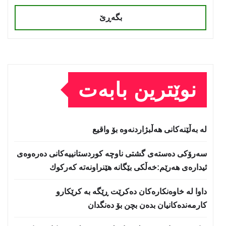
بگەڕێ
نوێترین بابەت
لە بەڵێنەکانی هەڵبژاردنەوە بۆ واقیع
سه‌رۆكی دەستەی گشتی ناوچە كوردستانییەكانی دەرەوەی
ئیدارەی هەرێم:خه‌ڵكی بێگانه‌ هێنراونه‌ته‌ كه‌ركوك
داوا لە خاوەنکارەکان دەکرێت ڕێگە بە کرێکارو
کارمەندەکانیان بدەن بچن بۆ دەنگدان