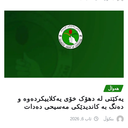
هەواڵ
یەکێتی لە دهۆک خۆی یەکلاییکردەوە و
دەنگ بە کاندیدێکی مەسیحی دەدات
بنکۆڵ
ئاب 6, 2026