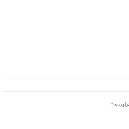
راون بە
*