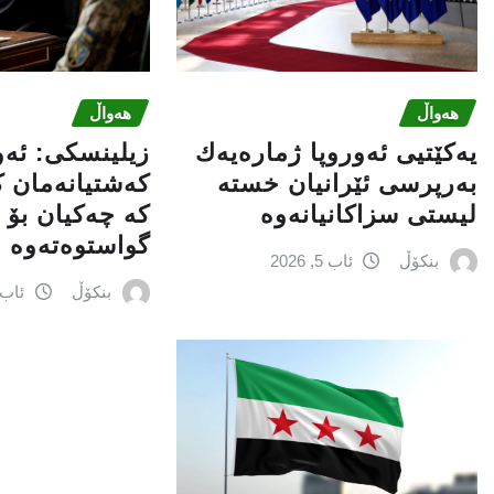
هەواڵ
هەواڵ
یەكێتیی ئەوروپا ژمارەیەك
زیلینسكی: ئەو
بەرپرسی ئێرانیان خستە
كەشتیانەمان ك
لیستی سزاكانیانەوە
كە چەكیان بۆ 
گواستوەتەوە
بنکۆڵ
ئاب 5, 2026
بنکۆڵ
ئاب 5, 026