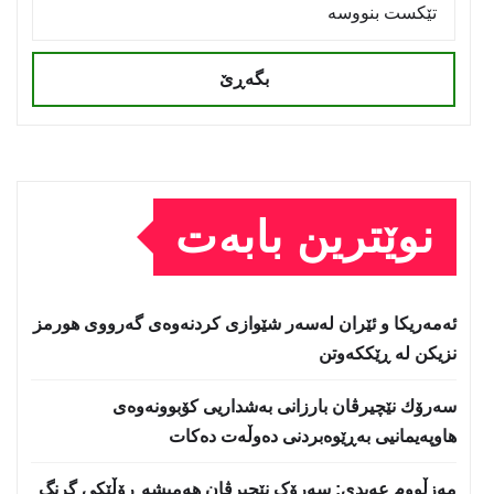
بگەڕێ
نوێترین بابەت
ئەمەریكا و ئێران لەسەر شێوازی كردنەوەی گەرووی هورمز
نزیكن لە ڕێككەوتن
سەرۆك نێچیرڤان بارزانی بەشداریی كۆبوونەوەی
هاوپەیمانیی بەڕێوەبردنی دەوڵەت دەكات
مەزڵووم عەبدی: سەرۆک نێچیرڤان هەمیشە ڕۆڵێکی گرنگ