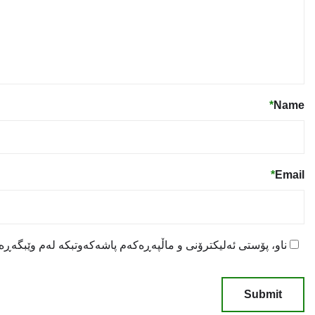
*
Name
*
Email
ناو، پۆستی ئەلیکترۆنی و ماڵپەڕەکەم پاشەکەوتبکە لەم وێبگەڕە ب