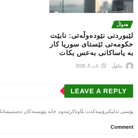
هەواڵ
لێبوردنی نێودەوڵەتی: نابێت
حكومەتی ئێستای سوریا كار
بە یاساكانی بەعس بكات
بنکۆڵ
ئاب 5, 2026
LEAVE A REPLY
پۆستی ئەلیکترۆنییەکەت بڵاوناکرێتەوە.
خانە پێویستەکان دەستنیشانک
Comment