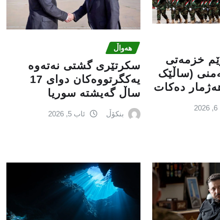
هەواڵ
ێم خزمەتی
سكرتێری گشتی نەتەوە
ەمنی (ساڵێک
یەكگرتووەكان دوای 17
ەژمار دەكات
ساڵ گەیشتە سوریا
2
بنکۆڵ
ئاب 5, 2026