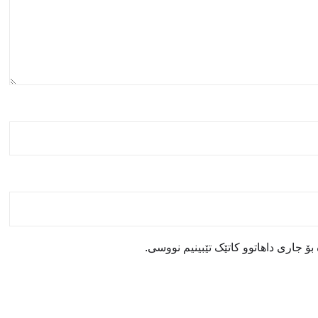
ۆ جاری داهاتوو کاتێک تێبینیم نووسی.