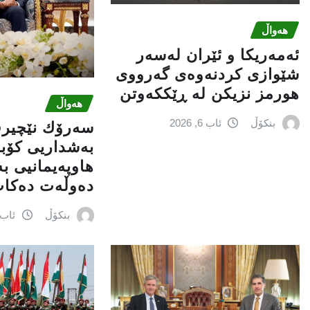
هەواڵ
ئەمەریكا و ئێران لەسەر
شێوازی كردنەوەی گەرووی
هورمز نزیكن لە ڕێككەوتن
هەواڵ
بنکۆڵ
ئاب 6, 2026
سەرۆك نێچیرڤ
بەشداریی كۆب
هاوپەیمانیی ب
دەوڵەت دەكا
بنکۆڵ
ئاب 6, 026