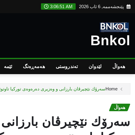
Ski
پێنجشەممە, 6 ئاب 2026
3:06:52 AM
t
conten
Bnkol
هەواڵ
لێدوان
تەندروستى
هەمەڕەنگ
ئێمە
Home
سه‌رۆك نێچيرڤان بارزانى و وه‌زيرى ده‌ره‌وه‌ى توركيا تاوتوێى 
هەواڵ
سه‌رۆك نێچيرڤان بارزانى و