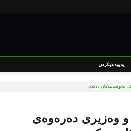
پەیوەندیکردن
په‌يوه‌ندييه‌كان ده‌كه‌ن
 وه‌زيرى ده‌ره‌وه‌ى