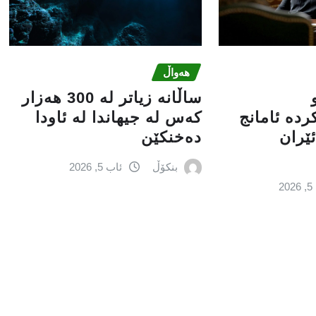
هەواڵ
ساڵانە زیاتر لە 300 هەزار
ردە ئامانج
كەس لە جیهاندا لە ئاودا
ئێران
دەخنكێن
بنکۆڵ
ئاب 5, 2026
2