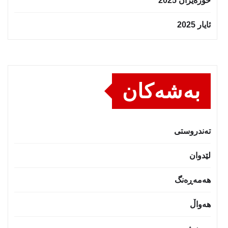
حوزه‌یران 2025
ئایار 2025
بەشەکان
تەندروستى
لێدوان
هەمەڕەنگ
هەواڵ