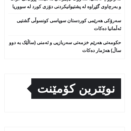
و بەرچاوی گێڕاوە لە پشتیوانیکردنی دۆزی کورد لە سووریا
سەرۆکی هەرێمی کوردستان سوپاسى کونسوڵی گشتیی
ئەڵمانیا دەکات
حكومەتی هەرێم خزمەتی سەربازیی و ئەمنی (ساڵێک بە دوو
ساڵ) هەژمار دەكات
نوێترین کۆمێنت