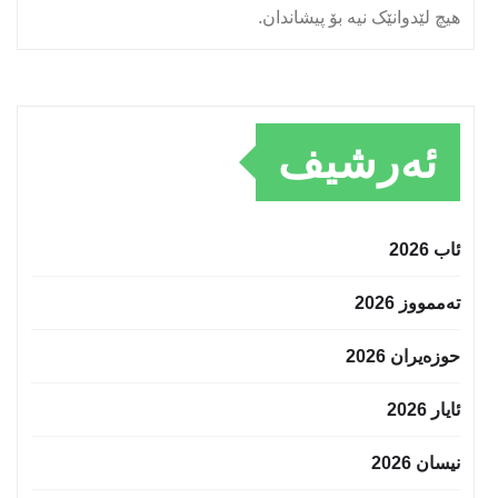
هیچ لێدوانێک نیە بۆ پیشاندان.
ئەرشیف
ئاب 2026
تەممووز 2026
حوزه‌یران 2026
ئایار 2026
نیسان 2026