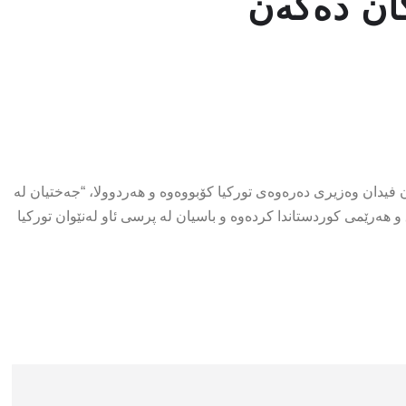
كان ده‌كه‌ن
یدان وەزیری دەرەوەی تورکیا کۆبووەوە و هه‌ردوولا، “جه‌ختيان له‌
اق و هه‌رێمى كوردستاندا كرده‌وه‌ و باسیان لە‌ پرسى ئاو له‌نێوان توركيا