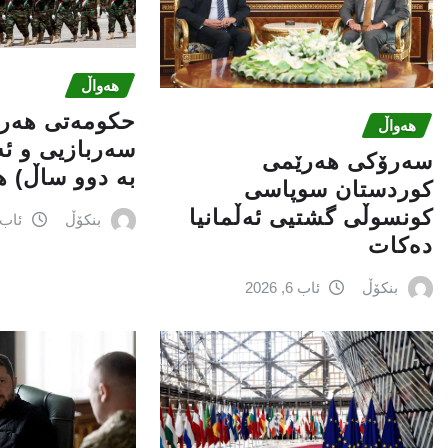
هەواڵ
حكومەتی هەر
هەواڵ
سەربازیی و ئ
سەرۆکی هەرێمی
بە دوو ساڵ) ه
کوردستان سوپاسى
کونسوڵی گشتیی ئەڵمانیا
بنکۆڵ
ئاب 6, 026
دەکات
بنکۆڵ
ئاب 6, 2026