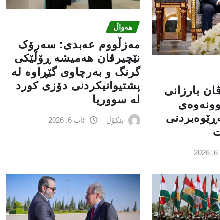
هەواڵ
مەزڵووم عەبدی: سەرۆک
نێچیرڤان هەمیشە ڕۆڵێکی
گرنگ و بەرچاوی گێڕاوە لە
پشتیوانیکردنی دۆزی کورد
ان بارزانی
لە سووریا
وونەوەی
ەڕێوەبردنی
بنکۆڵ
ئاب 6, 2026
ت
2