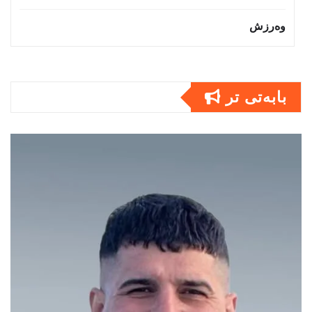
وەرزش
بابەتى تر