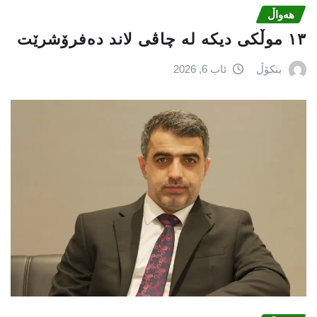
هەواڵ
١٣ موڵکی دیکە لە چاڤی لاند دەفرۆشرێت
بنکۆڵ
ئاب 6, 2026