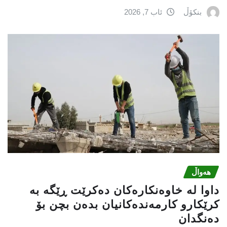
بنکۆڵ
ئاب 7, 2026
هەواڵ
داوا لە خاوەنکارەکان دەکرێت ڕێگە بە
کرێکارو کارمەندەکانیان بدەن بچن بۆ
دەنگدان