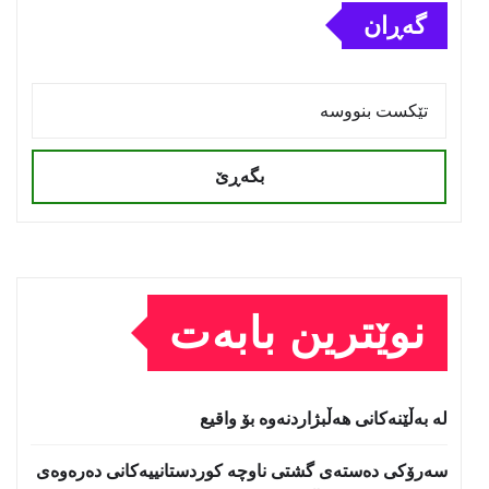
گەڕان
بگەڕێ
نوێترین بابەت
لە بەڵێنەکانی هەڵبژاردنەوە بۆ واقیع
سه‌رۆكی دەستەی گشتی ناوچە كوردستانییەكانی دەرەوەی