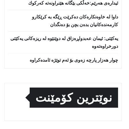
ئیدارەی هەرێم:خه‌ڵكی بێگانه‌ هێنراونه‌ته‌ كه‌ركوك
داوا لە خاوەنکارەکان دەکرێت ڕێگە بە کرێکارو
کارمەندەکانیان بدەن بچن بۆ دەنگدان
یه‌كێتی: ئیمان عه‌بدولڕه‌زاق له‌ دوێنێوه‌ له‌ ریزه‌كانی یه‌كێتی
دورخراوه‌ته‌وه‌
چوار هەزار پارچە زەوی بۆ ئەم توێژە ئامدەکراوە
نوێترین کۆمێنت