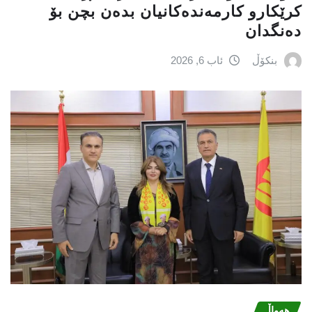
کرێکارو کارمەندەکانیان بدەن بچن بۆ
دەنگدان
بنکۆڵ
ئاب 6, 2026
هەواڵ