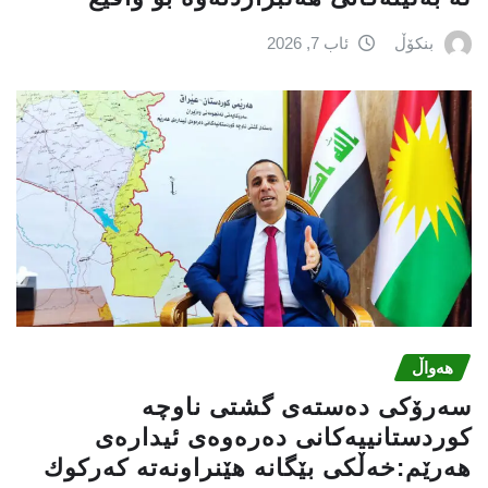
بنکۆڵ
ئاب 7, 2026
هەواڵ
سه‌رۆكی دەستەی گشتی ناوچە
كوردستانییەكانی دەرەوەی ئیدارەی
هەرێم:خه‌ڵكی بێگانه‌ هێنراونه‌ته‌ كه‌ركوك