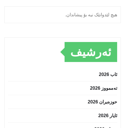
هیچ لێدوانێک نیە بۆ پیشاندان.
ئەرشیف
ئاب 2026
تەممووز 2026
حوزه‌یران 2026
ئایار 2026