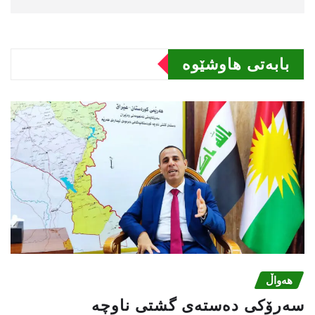
بابەتى هاوشێوە
هەواڵ
سه‌رۆكی دەستەی گشتی ناوچە