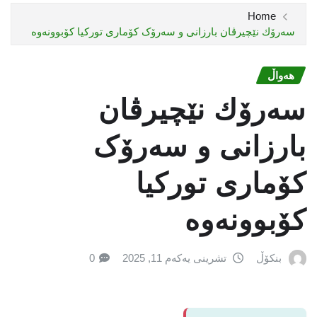
Home
سه‌رۆك نێچيرڤان بارزانى و سەرۆک کۆمارى تورکیا كۆبوونه‌وه‌
هەواڵ
سه‌رۆك نێچيرڤان
بارزانى و سەرۆک
کۆمارى تورکیا
كۆبوونه‌وه‌
بنکۆڵ
تشرینی یەکەم 11, 2025
0