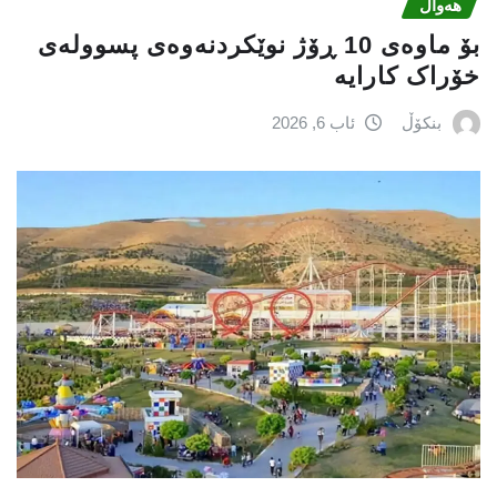
هەواڵ
بۆ ماوەی 10 ڕۆژ نوێکردنەوەی پسوولەی
خۆراک کارایە
بنکۆڵ
ئاب 6, 2026