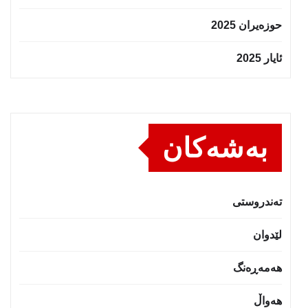
حوزه‌یران 2025
ئایار 2025
بەشەکان
تەندروستى
لێدوان
هەمەڕەنگ
هەواڵ