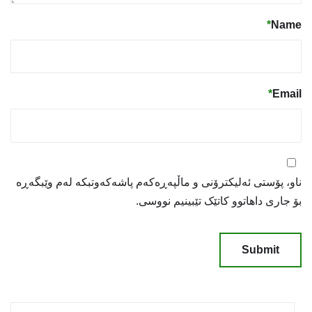
*
Name
*
Email
ناو، پۆستی ئەلیکترۆنی و ماڵپەڕەکەم پاشەکەوتبکە لەم وێبگەڕە
بۆ جاری داهاتوو کاتێک تێبینیم نووسی.