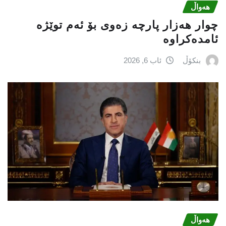
هەواڵ
چوار هەزار پارچە زەوی بۆ ئەم توێژە
ئامدەکراوە
بنکۆڵ
ئاب 6, 2026
هەواڵ