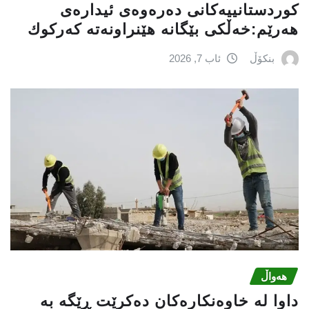
كوردستانییەكانی دەرەوەی ئیدارەی
هەرێم:خه‌ڵكی بێگانه‌ هێنراونه‌ته‌ كه‌ركوك
بنکۆڵ
ئاب 7, 2026
هەواڵ
داوا لە خاوەنکارەکان دەکرێت ڕێگە بە