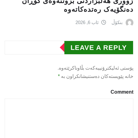
ژووری هەڵبژاردنی بزوتنەوەى گۆڕان
دەنگۆیەک رەتدەکاتەوە
بنکۆڵ
ئاب 6, 2026
LEAVE A REPLY
پۆستی ئەلیکترۆنییەکەت بڵاوناکرێتەوە.
خانە پێویستەکان دەستنیشانکراون بە
*
Comment