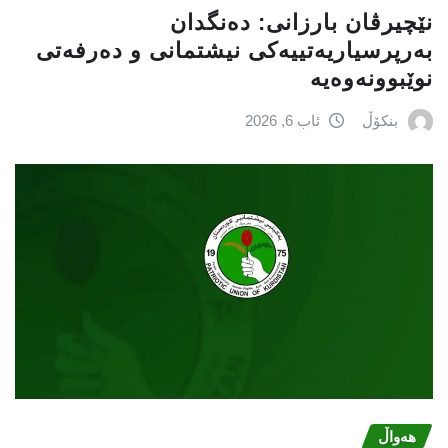
نێچيرڤان بارزانى: دەنگدان
بەرپرسیاريه‌تییەکی نیشتمانى و دەرفەتی
نوێبوونەوەیە
بنکۆڵ
ئاب 6, 2026
هەواڵ