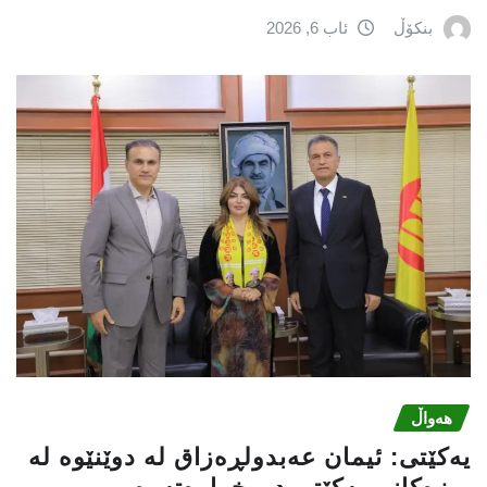
بنکۆڵ
ئاب 6, 2026
هەواڵ
یه‌كێتی: ئیمان عه‌بدولڕه‌زاق له‌ دوێنێوه‌ له‌