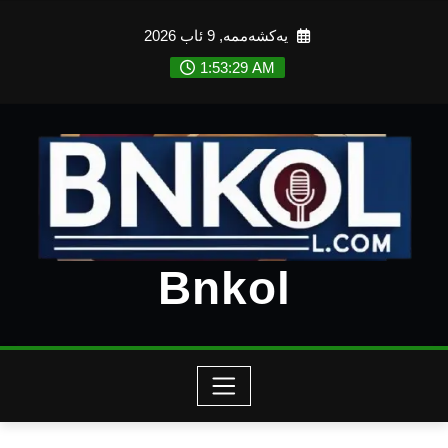
Ski
یەکشەممە, 9 ئاب 2026
t
conten
1:53:30 AM
Bnkol