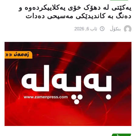
یەکێتی لە دهۆک خۆی یەکلاییکردەوە و
دەنگ بە کاندیدێکی مەسیحی دەدات
بنکۆڵ
ئاب 6, 2026