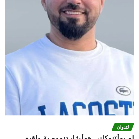
لێدوان
لە بەڵێنەکانی هەڵبژاردنەوە بۆ واقیع