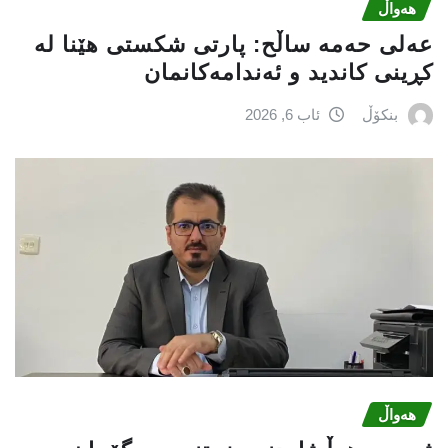
هەواڵ
عه‌لی‌ حه‌مه‌ ساڵح: پارتی‌ شكستی‌ هێنا له‌
كڕینی‌ كاندید و ئه‌ندامه‌كانمان
بنکۆڵ
ئاب 6, 2026
هەواڵ