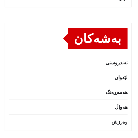
بەشەکان
تەندروستى
لێدوان
هەمەڕەنگ
هەواڵ
وەرزش