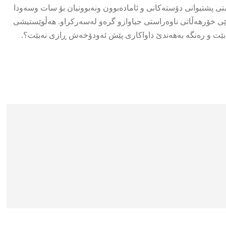
ی پشتیوانی دۆستەکانی و ئامادەبوون ونەبوونیان بۆ سات وسەودا
ێی خۆرهەڵاتی ناوەراستی جیاوازو گرەو لەسەرکراو. هەڵوێستیشی
دەبێت و رەنگە بەهەندێ داواکاری پێش ئەودۆخەش ڕازی نەبێت؟.