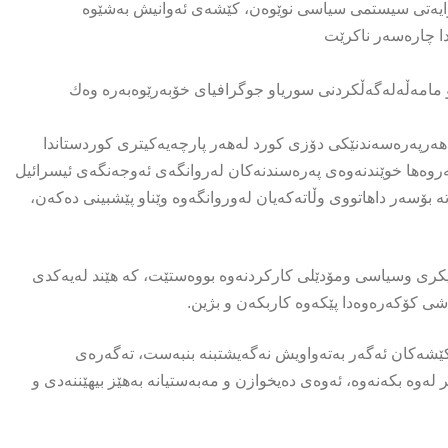
ایەتی سیستمی سیاسی نوێوەن، کێشەی ئەوانیش بەشێوە
دا چارەسەر ناکرێت
ەو مامەڵەلەگەڵکردنی سوریاو جوگرافیای خۆبەرێوەبەرە وەك
ەرپەرەسەندنێکی دۆزی کورد لەهەر پارچەیەکیتری کوردستاندا
ەروەها خوێندنەوەی پەرەسندنەکان لەروانگەی ئەوجەنگەی ئیسرائیل
 بۆسەر داهاتووی وڵاتەکەیان لەوروانگەوە وێناو پێشبینی دەکەن،
کری وسیاسی ومۆدێلی کارکردنەوە بووەستێت، کە هێند لەیەکدی
ەشی کۆکەرەوەدا پێکەوە کاربکەن و بژین.
ێشەکان ئەگەر بەتەواویش نەگەیشتبنە بنبەست، تەگەرەی
 لەوە بکەنەوە، ئەوەی دەیخوازن و مەبەستیانە بەهێز بیهێننەدی و