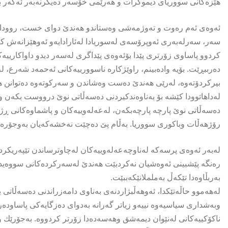
هێزەکانی سووریای دیموکرات و هەرێمی خۆسەر دەیگرنەبەر ئەگەر بت
ئەوەی ئەم رەوت و تەوژمەشی وەستاندو هەندێ دوای خست، رووداوە 
سەر، سەرلەبەری ئەوپرۆسەی لەسوریادا لەئارادایەو ئەوهێزانەش ک
کردوو پاساوی زۆرتری پێدا بۆئەوەی پێداگری لەسەر دیدو داواکاریی
دەرببڕێت. بۆیە وادەبینم، راوێژکارە ناسوورییەکانی ئەحمەد شەرع، 
بیرکردۆتەوە، لەرێی هەندێ دەست وەشاندن و سەرکوتەوە دەتوانن هە
لەداهاتوودا کێشە بۆ بەناوەندکیردنی دەسەڵاتی نوێ درووست بکەن و 
دەسەڵاتی نوێ پارچە پارچەبکەن، لەعەلەوییەکان و پاشماوەکانی ڕژ
رۆژهەڵات وباکوری سووریا. بەڵام پێ دەچێت نەخشەکەیان بەوجۆرەی
لەبەر ئەوەی پرسەکە لەناوچەعەلەوییەکان لەچاوترساندن تێپەریکرد
رەنگە پێشبینی ئەوەشیان نەکردبێت هەندێ لەسەرکردەکانی سووەیدا 
بەربڵاوەدا تێکەڵ بەململانێکەببێت.
لەهەموو حاڵەتێکدا، ئەوهەڵبژاردنەی بەناوی دامەزراندنی دەسەڵاتی ی
وبەشداری سیاسیەوە نییەو زیاتر گەرانە بەدوای دەزگایەکی پاساودەر
ناکۆکییەکانی لەنێوان دیمەشق وهەسەدەدا زۆرتر کردووە. بەجۆرێك واد