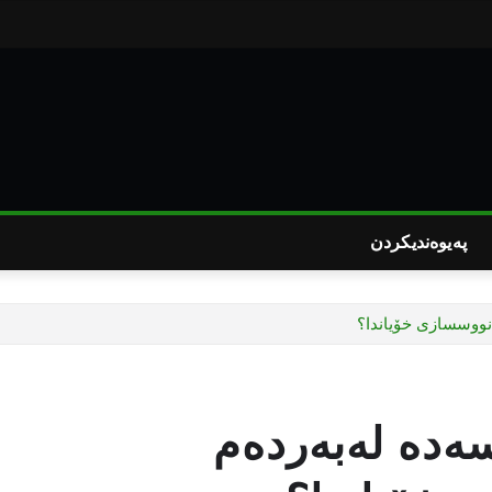
پەیوەندیکردن
نووسسازی خۆیاندا؟
ەدە لەبەردەم