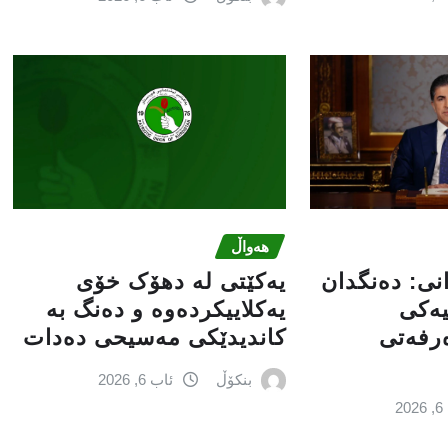
هەواڵ
انى: دەنگدان
یەکێتی لە دهۆک خۆی
یەکی
یەکلاییکردەوە و دەنگ بە
ەرفەتی
کاندیدێکی مەسیحی دەدات
بنکۆڵ
ئاب 6, 2026
2