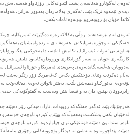
ئەوەی لەگوتارو هەناسەی پشت لێدوانەکانی رۆژئاواو هەسەدەش دەخو
دیدەی ئێمەوە نزیک بێت، ئەگەری پەلاماردان بەدوور نەزانن، هەوڵد
کاتدا خۆیان بۆ رووبەروو بوونەوە ئامادەبکەن.
ئەوەی لەم نێوەندەشدا رۆڵی یەکلاکەرەوە دەگێرێت ئەمریکایە. چون
جەنگێکی لەوجۆرە بەرپابکەن، هەرەشەی بەردەوامیشیان بەهەڵگیر
هەلوێستی ئەوانە. ئیسرائیلییەکانیش لەئێستادا بەحوکمی پێگەورۆڵیان 
کاریگەری خۆیان بە سەر گۆڕانکاری وڕووداوەکانەوە دابنێن. هەربۆی
بەدووبارە هەڵسەنگاندنەوەی پەیوەندی ئەمریکاو خۆرئاوا ئیسرائیل ل
بەڵام دەکرێت وێنای دۆخێکیش بکەین کەئەمریکا زۆر رێگر نەبێت ل
بۆئەوەی بەتورکیاو دیمەشق بڵێت، بەهێز ناتوانن ئەوەی دەتانەوێت ب
رابردووتان بهێنن، دان بە واقیعدا بنێن ودەست بە گفتوگۆیەکی جددی 
هەرچۆنێك بێت ئەگەر جەنگەکە رووبدات، تاراددەیەکی زۆر دەبێتە ج
لەخۆیان بکەن وشکست بەهەوڵەکە بهێنن، کوردو ناوچەی خۆسەرو سو
ناوەراستدا، پێ دەنێنە قۆناغێکی تری جیاوازەوە. کوردو ناوچەی خۆس
دەبێت پێداچوونەوە بەبەشێ لە دیدگاو بۆچوونەکانی وجۆری مامەڵەکردن