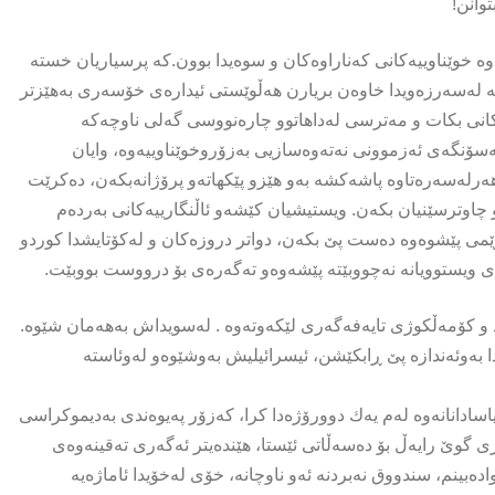
وانن!
خوێناوییەکانی کەناراوەکان و سوەیدا بوون.کە پرسیاریان خستە
ە لەسەرزەویدا خاوەن بریارن هەڵوێستی ئیدارەی خۆسەری بەهێزتر
ەکانی بکات و مەترسی لەداهاتوو چارەنووسی گەلی ناوچەکە
لەسۆنگەی ئەزموونی نەتەوەسازیی بەزۆروخوێناوییەوە، وایان
رلەسەرەتاوە پاشەکشە بەو هێزو پێکهاتەو پرۆژانەبکەن، دەکرێت
چاوترسێنیان بکەن. ویستیشیان کێشەو ئاڵنگارییەکانی بەردەم
ێمی پێشوەوە دەست پێ بکەن، دواتر دروزەکان و لەکۆتایشدا کوردو
 ویستوویانە نەچووبێتە پێشەوەو تەگەرەی بۆ درووست بووبێت.
 و کۆمەڵکوژی تایەفەگەری لێکەوتەوە . لەسویداش بەهەمان شێوە.
بەوئەندازە پێ ڕابکێشن، ئیسرائیلیش بەوشێوەو لەوئاستە
اسادانانەوە لەم یەك دوورۆژەدا کرا، کەزۆر پەیوەندی بەدیموکراسی
ی گوێ رایەڵ بۆ دەسەڵاتی ئێستا، هێندەیتر ئەگەری تەقینەوەی
ەبینم، سندووق نەبردنە ئەو ناوچانە، خۆی لەخۆیدا ئاماژەیە