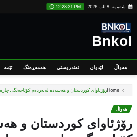
Ski
شەممە, 8 ئاب 2026
12:28:22 PM
t
conten
Bnkol
هەواڵ
لێدوان
تەندروستى
هەمەڕەنگ
ئێمە
Home
رۆژئاوای کوردستان و هەسەدە لەبەردەم کۆتاجەنگی چارە
هەواڵ
رۆژئاوای کوردستان و هەس