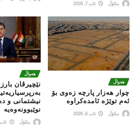
بنکۆڵ
ئاب 7, 2026
هەواڵ
هەواڵ
نێچيرڤان بارز
چوار هەزار پارچە زەوی بۆ
بەرپرسیاريه‌تی
ئەم توێژە ئامدەکراوە
نیشتمانى و د
نوێبوونەوەیە
بنکۆڵ
ئاب 6, 2026
بنکۆڵ
ئاب 6, 026