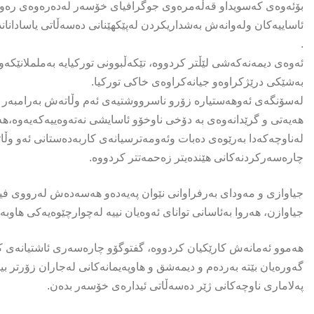
بۆئەوەی کەسویداو قەڵەمرەوی جوگرافیای خۆسەر لەدەرەوەی رەو
ئاساییەکان ولەوانەش بەشداریکردن لەپێکهێنانی دەسەڵاتی یاسادانان
.
ئەوەی دیمەنەکەشی لێڵتر کردووە، تێکەڵبوونی تورکیایە بەململانێک
بەشێکی درێژکراوەو جیانەکراوەی خاکی تورکیا.
لەسۆنگەی ئەوهەستیارە زۆرو ناسرووشتیەی ئەم وڵاتەش بەرامبەر ه
هەیەتی و گرێدانەوەی بە دۆخی ناوخۆو ئاسایشی نەتەوەییەکەیەوە،ه
لەناوچەکەدا بەرێوەی دەبات وئەومەترسیانەی کاربەدەستانی ئەو وڵاتە
چارەسەرکردنەکانی هێندەیتر زەحمەتتر کردووە.
جیاوازی و مەودای بەرفراوانی نێوان پەیەدەو هەسەدەش لەرووی فی
جیاوازن، هەروا بەئاسانی توانای ئەوەیان نییە لەچوارچێوەیەکی هاوب
هەموو ئەمانەش کارێکیان کردووە، گفتوگۆو چارەسەری ئاشتیانەی ک
گەورەیان بێتە بەردەم و دیمەشق و هاوپەیمانەکانی لەجاران زۆرتر بیر
پەلاماری ناوچەکانی ژێر دەسەڵاتی ئیدارەی خۆسەر بدەن.