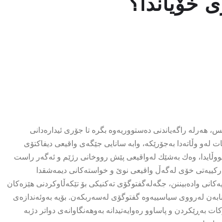
 خۆیاندا؟
هەرلە راگەیاندنی دەستووریەوە بگرە تا جۆری ئیدارەدانی
 لەو وڵاتەدا بەجۆرێکە، وابە سانایی جێگەی واقیعی دیفاکتۆی
لەقووڵایدا، وەك بەشێك لەواقیعی پێش رووخانی رژێم و ئەگەر راست
رکییەتی خۆی لەگەڵ واقیعی نوێ و خواستەکانی دیمەشقدا
ەکانی وادەبیننن، جگەلەگفتوگۆی تەکنیکی بۆ تێکەڵاوکردنی هێزەکان
ابەن لەرووی سیاسییەوە گفتوگۆی لەسەربکەن. بۆیە بەوئەندازەی
 بەڕێکردن و پاساوو رەوایەتیدانە بەوهەنگاوانەی دواتر دژبە