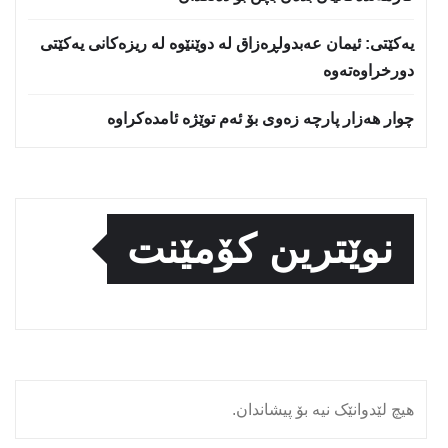
یه‌كێتی: ئیمان عه‌بدولڕه‌زاق له‌ دوێنێوه‌ له‌ ریزه‌كانی یه‌كێتی
دورخراوه‌ته‌وه‌
چوار هەزار پارچە زەوی بۆ ئەم توێژە ئامدەکراوە
نوێترین کۆمێنت
هیچ لێدوانێک نیە بۆ پیشاندان.