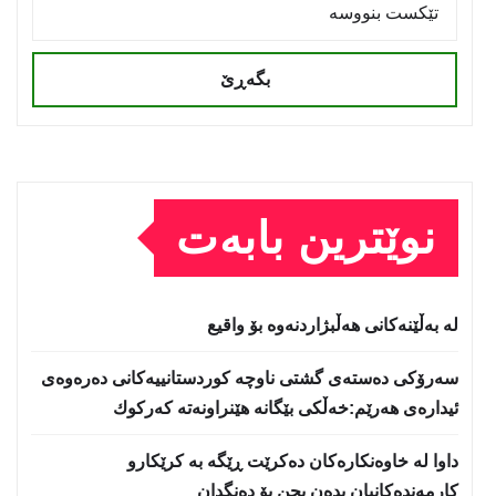
بگەڕێ
نوێترین بابەت
لە بەڵێنەکانی هەڵبژاردنەوە بۆ واقیع
سه‌رۆكی دەستەی گشتی ناوچە كوردستانییەكانی دەرەوەی
ئیدارەی هەرێم:خه‌ڵكی بێگانه‌ هێنراونه‌ته‌ كه‌ركوك
داوا لە خاوەنکارەکان دەکرێت ڕێگە بە کرێکارو
کارمەندەکانیان بدەن بچن بۆ دەنگدان