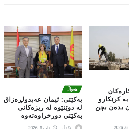
هەواڵ
کارەکان
ە کرێکارو
یه‌كێتی: ئیمان عه‌بدولڕه‌زاق
ن بدەن بچن
له‌ دوێنێوه‌ له‌ ریزه‌كانی
یه‌كێتی دورخراوه‌ته‌وه‌
2
بنکۆڵ
ئاب 6, 2026