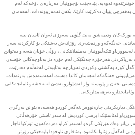
ێنرێتەوە ئەوەیە، پێدەچێت بۆچوونیان دەربارەی دۆخەکە لەم
ەن بەهەرچی پێیان دەکرێت کارێك بکەن ئەمەروونەدات، لەهەمان
کە تورکەکان ودیمەشق بەبێ گڵۆپی سەوزی ئەوان ئاسان نییە
ساندنی جەنگەکەو وردەشەری رۆژانەش بەشێکی بۆ کارکردنە سەر
لەسووریاو تێکەڵبوونیان بەململانێکانی ، رۆڵی خۆیان هەیە و دەتوانن
ە بەرپاکردنی هەرجۆرە جەنگێکی لەم جۆرە دژ بەناوچەکانی خۆسەر،
ەگەڵ کورد بەگشتی وکوردی ئەوپارچە بەتایبەتی لەقەڵەم دەدرێت.
ەبەرپابوونی جەنگەکە لەهەمان کاتدا دەست لەهەسەدەش بەرنەدات.
ەدەستی بخەن و پێویستە واز لەشێوازو بەشێ لەنەخشەو ئامانجەکانی
وئامانجدارو بەرهەمداربکەن.
ەنگی دیاریکردنی چارەنووس،ئەگەر کوردو هەسەدە بتوانن بەرگری
وریاو لەئاستێکدا پرسی کوردیش لە سەر ئاستی خۆرهەڵاتی
ەر زیاتر وەك هێزێکی گرەو لەسەر کراو دەردەکەون. تورکیا ناچار
ی لەگەڵ رۆئاوا بکاتەوە. بەئاقاری ناوخۆدا بایەخێکی زۆرتر