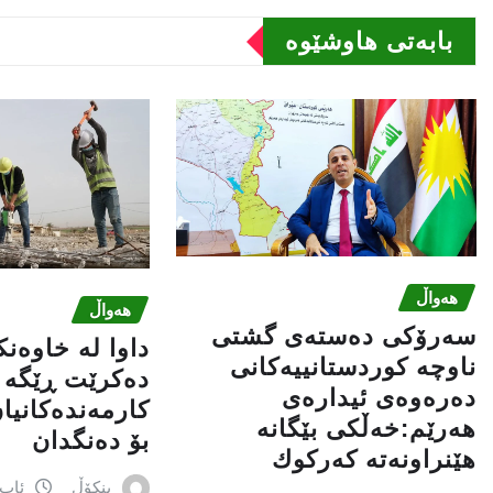
بابەتى هاوشێوە
هەواڵ
هەواڵ
سه‌رۆكی دەستەی گشتی
داوا لە خاوەن
ناوچە كوردستانییەكانی
دەکرێت ڕێگە ب
دەرەوەی ئیدارەی
کارمەندەکانیا
هەرێم:خه‌ڵكی بێگانه‌
بۆ دەنگدان
هێنراونه‌ته‌ كه‌ركوك
بنکۆڵ
ئاب 6, 026