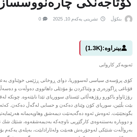
کۆتاجەنگی چارەنووسسازی
بنکۆڵ
تشرینی یەکەم 10, 2025
0
بینراوە:
(1.3K)
ئەبوبەکر کاروانى
کۆی پرۆسەی سیاسی لەسووریا، دوای ڕوخانی ڕژێمی خوێناوی بەعس، 
قۆناغی ڕاگوزەری و وێناکردن بۆ مۆدێلی داهاتووی دەوڵەت و دەسەڵات
رۆژئاواو باکورو رۆژهەڵاتی ئێستای سووریای تێدا نابێتەوە. چونکە 
بێت بڵێین، سوریای کۆن وێنای دەکەن و حسابی لەگەڵ دەکەن. کەئە
بگونجێنێت. ئەوەش ئەوە دەگەیەنێت دیمەشق وهاوپەیمانە هەرێمایەتی
و دووبارە بەستنەوەی کارگێڕیی ناوچەکە بەدیمەشقەوە، شتێك شك ن
بەرواڵەت شتێکی لەوجۆرەش هەبێت ولەئارادابێت، بەپلەی یەکەم بۆکات