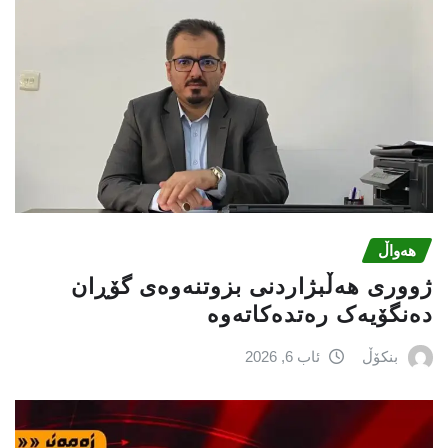
هەواڵ
ژووری هەڵبژاردنی بزوتنەوەى گۆڕان
دەنگۆیەک رەتدەکاتەوە
بنکۆڵ
ئاب 6, 2026