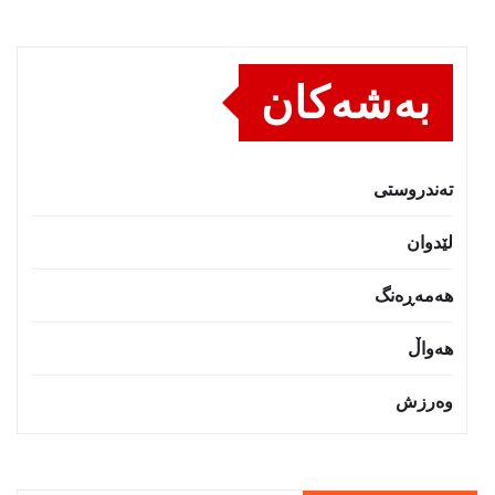
بەشەکان
تەندروستى
لێدوان
هەمەڕەنگ
هەواڵ
وەرزش