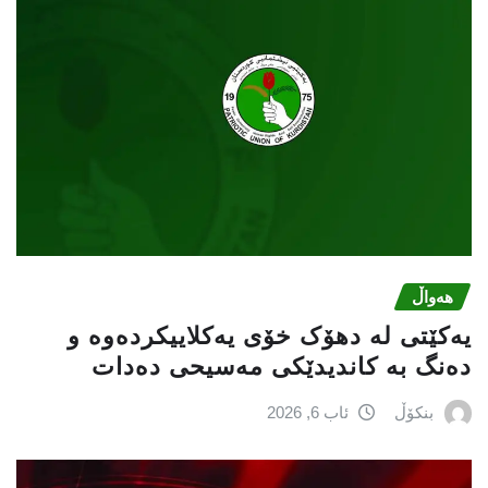
هەواڵ
یەکێتی لە دهۆک خۆی یەکلاییکردەوە و
دەنگ بە کاندیدێکی مەسیحی دەدات
بنکۆڵ
ئاب 6, 2026