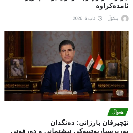
ئامدەکراوە
بنکۆڵ
ئاب 6, 2026
هەواڵ
نێچيرڤان بارزانى: دەنگدان
بەرپرسیاريه‌تییەکی نیشتمانى و دەرفەتی