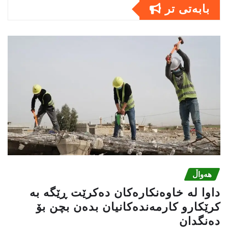
بابەتى تر
هەواڵ
داوا لە خاوەنکارەکان دەکرێت ڕێگە بە
کرێکارو کارمەندەکانیان بدەن بچن بۆ
دەنگدان