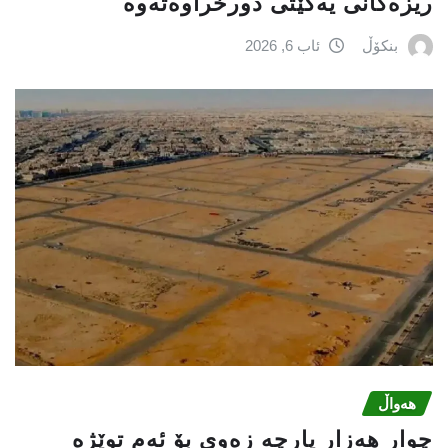
ریزه‌كانی یه‌كێتی دورخراوه‌ته‌وه‌
بنکۆڵ
ئاب 6, 2026
هەواڵ
چوار هەزار پارچە زەوی بۆ ئەم توێژە