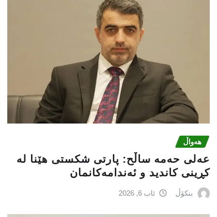
هەواڵ
عه‌لی‌ حه‌مه‌ ساڵح: پارتی‌ شكستی‌ هێنا له‌
كڕینی‌ كاندید و ئه‌ندامه‌كانمان
بنکۆڵ
ئاب 6, 2026