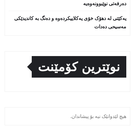
دەرفەتی نوێبوونەوەیە
یەکێتی لە دهۆک خۆی یەکلاییکردەوە و دەنگ بە کاندیدێکی
مەسیحی دەدات
نوێترین کۆمێنت
هیچ لێدوانێک نیە بۆ پیشاندان.