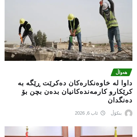
هەواڵ
داوا لە خاوەنکارەکان دەکرێت ڕێگە بە
کرێکارو کارمەندەکانیان بدەن بچن بۆ
دەنگدان
بنکۆڵ
ئاب 6, 2026