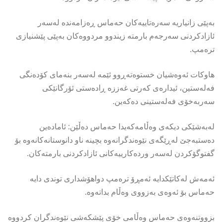
بەپێى زانیاریە سەرەتاییەکان حەماس ڕەزامەندە لەسەر
ئازادکردنی سەرجەم بارمتە زیندوو مردووەکان بەپێی پێشنیازی
ترەمپ.
هاوکات ئەوەشیان خستوەتەڕوو ئێمە لەسەر بنەمای کۆدەنگی
فەلەستین، ئیدارەی کەرتی غەززە ڕادەستی ئۆرگانێکی
سەربەخۆی فەلەستینی دەکەین.
لەبەشێکى دیکەى وەڵامەکەیدا حەماس دەڵێن: ئامادەین
دەستبەجێ لەڕێگەی نێوەندگرانەوە بچینە ناو دانوستانەکانەوە بۆ
گفتوگۆکردن لەسەر وردەکارییەکانی ئازادکردنی بارمتەکان.
ئەمەش لەکاتێکدایە ئەمڕۆ ترەمپ دواهۆشدارى توندى دایە
حەماس بۆ ئەوەى بەزووی وەڵام بداتەوە.
بزووتنەوەی حەماس وەڵامی خۆی پێشکەشی نێوەندگران کردووە