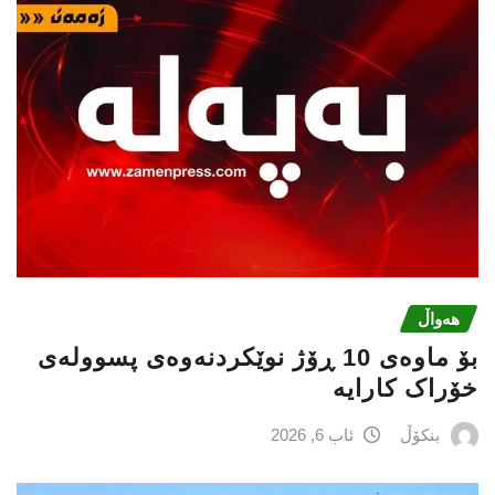
هەواڵ
بۆ ماوەی 10 ڕۆژ نوێکردنەوەی پسوولەی
خۆراک کارایە
بنکۆڵ
ئاب 6, 2026