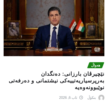
هەواڵ
نێچيرڤان بارزانى: دەنگدان
بەرپرسیاريه‌تییەکی نیشتمانى و دەرفەتی
نوێبوونەوەیە
بنکۆڵ
ئاب 6, 2026