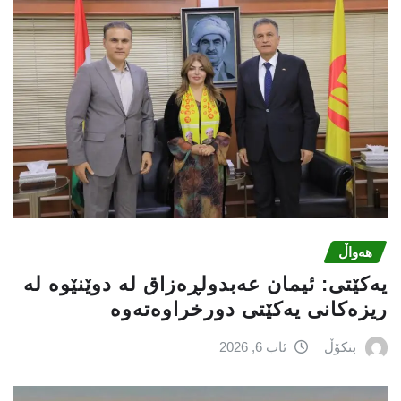
هەواڵ
یه‌كێتی: ئیمان عه‌بدولڕه‌زاق له‌ دوێنێوه‌ له‌
ریزه‌كانی یه‌كێتی دورخراوه‌ته‌وه‌
بنکۆڵ
ئاب 6, 2026