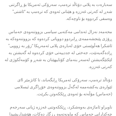
سەبارەت بە پلانی دۆناڵد ترەمپ، سەرۆکی ئەمریکا بۆ ڕاگرتنی
شەڕ لە کەرتی غەززە و هێنانی ئەوەی کە ترەمپ بە “ئاشتی”
وەسفی کردووە بۆ ناوچەکە.
محەمەد نەزال ئەندامی مەکتەبی سیاسی بزووتنەوەی حەماس
ڕۆژی پێنجشەممەی ڕابردوو دووپاتی کردەوە کە بزووتنەوەکە بە
ئاشکرا هەڵوێستی خۆی لەبارەی پلانی ئەمەریکا “زۆر بە زوویی”
ڕادەگەیەنێت، جەختی لە جددییەتی خۆی کردەوە لە گەیشتن بە
لێکتێگەیشتن لەسەر بنەمای کۆتاییهێنان بە شەڕ و کۆمەڵکوژی لە
کەرتی غەززە.
دۆناڵد ترەمپ، سەرۆکی ئەمریکا ڕایگەیاند، تا کاتژمێر 6ی
ئێوارەى یەکشەممە لەگەڵ بزووتنەوەی خۆڕاگری ئیسلامی
(حەماس) مۆڵەتە بۆ ئەوەى ڕێککەوتن بکرێت.
ناوبراو ئاماژەی بەوەشکرد، ڕێککەوتنی غەززە ژیانی سەرجەم
چەکدارانی حەماس کە ماونەتەوە ڕزگار دەکات، هۆشداریشیدا