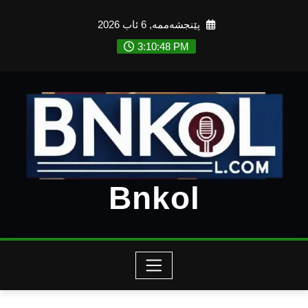
Ski
پێنجشەممە, 6 ئاب 2026
t
conten
3:10:49 PM
Bnkol