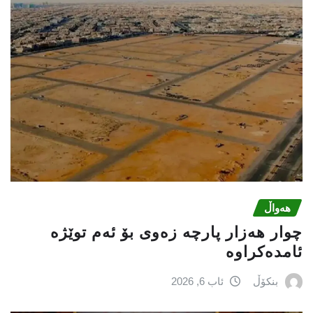
هەواڵ
چوار هەزار پارچە زەوی بۆ ئەم توێژە
ئامدەکراوە
بنکۆڵ
ئاب 6, 2026