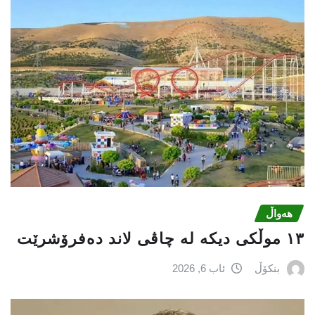
هەواڵ
١٣ موڵکی دیکە لە چاڤی لاند دەفرۆشرێت
بنکۆڵ
ئاب 6, 2026