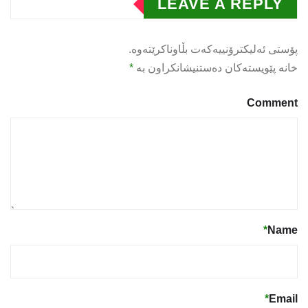
LEAVE A REPLY
پۆستی ئەلیکترۆنییەکەت بڵاوناکرێتەوە.
خانە پێویستەکان دەستنیشانکراون بە
*
Comment
*
Name
*
Email