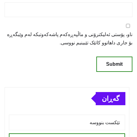
ناو، پۆستی ئەلیکترۆنی و ماڵپەڕەکەم پاشەکەوتبکە لەم وێبگەڕە
بۆ جاری داهاتوو کاتێک تێبینیم نووسی.
گەڕان