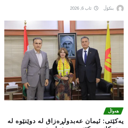
بنکۆڵ
ئاب 6, 2026
هەواڵ
یه‌كێتی: ئیمان عه‌بدولڕه‌زاق له‌ دوێنێوه‌ له‌