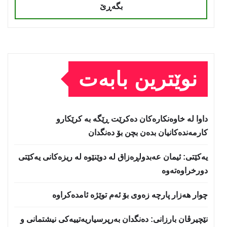
بگەڕێ
نوێترین بابەت
داوا لە خاوەنکارەکان دەکرێت ڕێگە بە کرێکارو
کارمەندەکانیان بدەن بچن بۆ دەنگدان
یه‌كێتی: ئیمان عه‌بدولڕه‌زاق له‌ دوێنێوه‌ له‌ ریزه‌كانی یه‌كێتی
دورخراوه‌ته‌وه‌
چوار هەزار پارچە زەوی بۆ ئەم توێژە ئامدەکراوە
نێچيرڤان بارزانى: دەنگدان بەرپرسیاريه‌تییەکی نیشتمانى و