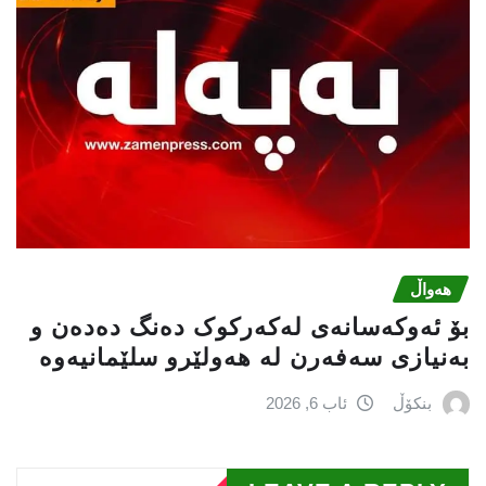
هەواڵ
بۆ ئەوکەسانەی لەکەرکوک دەنگ دەدەن و
بەنیازی سەفەرن لە هەولێرو سلێمانیەوە
بنکۆڵ
ئاب 6, 2026