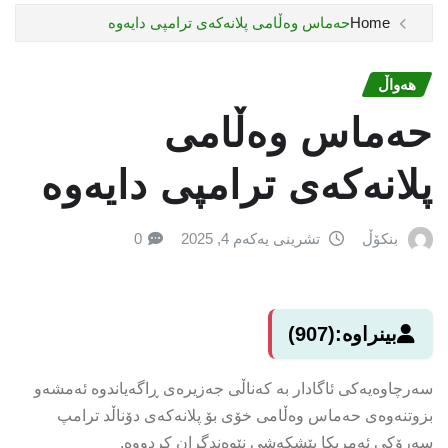
Home
حەماس وەڵامی پلانەکەی ترامپى دایەوە
هەواڵ
حەماس وەڵامی
پلانەکەی ترامپى دایەوە
بنکۆڵ
تشرینی یەکەم 4, 2025
0
بینراوە:
(907)
سەرچاوەیەکی ئاگادار بە کەناڵی جەزیرەى ڕاگەیاندوە ئەمشەو
بزوتنەوەى حەماس وەڵامی خۆی بۆ پلانەکەی دۆناڵد ترامپ
سەرۆکى ئەمریکا پێشکەشی نێوەندگران کردووە.