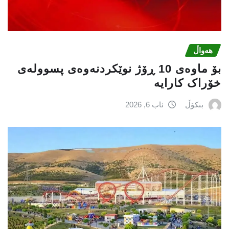
هەواڵ
بۆ ماوەی 10 ڕۆژ نوێکردنەوەی پسوولەی
خۆراک کارایە
بنکۆڵ
ئاب 6, 2026