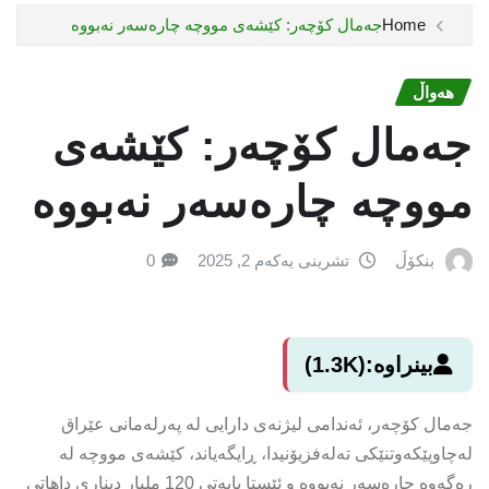
Home
جەمال کۆچەر: کێشەی مووچە چارەسەر نەبووە
هەواڵ
جەمال کۆچەر: کێشەی
مووچە چارەسەر نەبووە
بنکۆڵ
تشرینی یەکەم 2, 2025
0
بینراوە:
(1.3K)
جەمال کۆچەر، ئەندامی لیژنەی دارایی لە پەرلەمانی عێراق
لەچاوپێکەوتنێکى تەلەفزیۆنیدا، ڕایگەیاند، کێشەی مووچە لە
رەگەوە چارەسەر نەبووە و ئێستا بابەتی 120 ملیار دیناری داهاتی