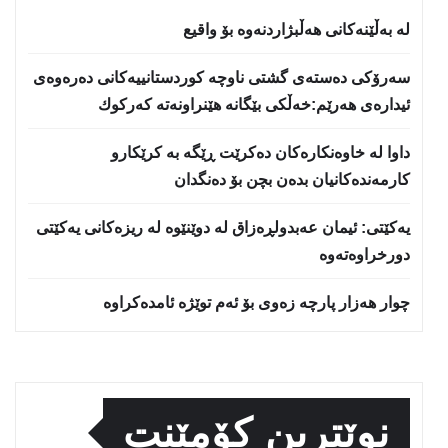
لە بەڵێنەکانی هەڵبژاردنەوە بۆ واقیع
سه‌رۆكی دەستەی گشتی ناوچە كوردستانییەكانی دەرەوەی
ئیدارەی هەرێم:خه‌ڵكی بێگانه‌ هێنراونه‌ته‌ كه‌ركوك
داوا لە خاوەنکارەکان دەکرێت ڕێگە بە کرێکارو
کارمەندەکانیان بدەن بچن بۆ دەنگدان
یه‌كێتی: ئیمان عه‌بدولڕه‌زاق له‌ دوێنێوه‌ له‌ ریزه‌كانی یه‌كێتی
دورخراوه‌ته‌وه‌
چوار هەزار پارچە زەوی بۆ ئەم توێژە ئامدەکراوە
نوێترین کۆمێنت