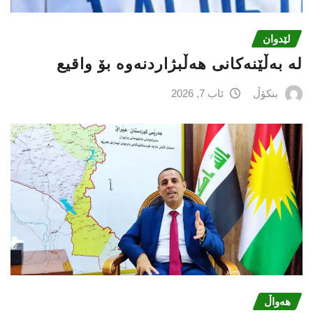
لێدوان
لە بەڵێنەکانی هەڵبژاردنەوە بۆ واقیع
بنکۆڵ
ئاب 7, 2026
هەواڵ