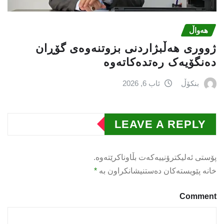
هەواڵ
ژووری هەڵبژاردنی بزوتنەوەى گۆڕان
دەنگۆیەک رەتدەکاتەوە
بنکۆڵ
ئاب 6, 2026
LEAVE A REPLY
پۆستی ئەلیکترۆنییەکەت بڵاوناکرێتەوە.
خانە پێویستەکان دەستنیشانکراون بە
*
Comment