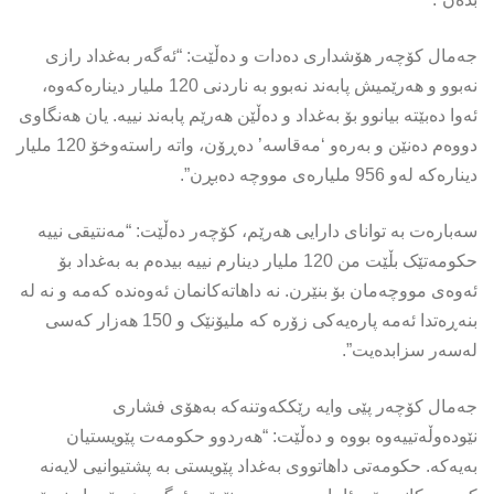
جەمال کۆچەر هۆشداری دەدات و دەڵێت: “ئەگەر بەغداد رازی
نەبوو و هەرێمیش پابەند نەبوو بە ناردنی 120 ملیار دینارەکەوە،
ئەوا دەبێتە بیانوو بۆ بەغداد و دەڵێن هەرێم پابەند نییە. یان هەنگاوی
دووەم دەنێن و بەرەو ‘مەقاسە’ دەڕۆن، واتە راستەوخۆ 120 ملیار
دینارەکە لەو 956 ملیارەی مووچە دەبڕن”.
سەبارەت بە توانای دارایی هەرێم، کۆچەر دەڵێت: “مەنتیقی نییە
حکومەتێک بڵێت من 120 ملیار دینارم نییە بیدەم بە بەغداد بۆ
ئەوەی مووچەمان بۆ بنێرن. نە داهاتەکانمان ئەوەندە کەمە و نە لە
بنەڕەتدا ئەمە پارەیەکی زۆرە کە ملیۆنێک و 150 هەزار کەسی
لەسەر سزابدەیت”.
جەمال کۆچەر پێی وایە رێککەوتنەکە بەهۆی فشاری
نێودەوڵەتییەوە بووە و دەڵێت: “هەردوو حکومەت پێویستیان
بەیەکە. حکومەتی داهاتووی بەغداد پێویستی بە پشتیوانیی لایەنە