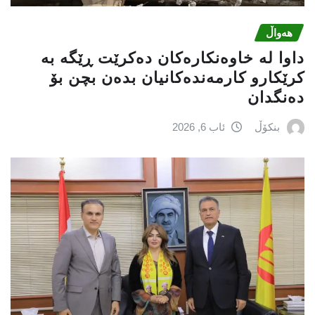
هەواڵ
داوا لە خاوەنکارەکان دەکرێت ڕێگە بە
کرێکارو کارمەندەکانیان بدەن بچن بۆ
دەنگدان
بنکۆڵ
ئاب 6, 2026