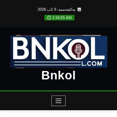
Ski
یەکشەممە, 9 ئاب 2026
t
conten
2:34:57 AM
Bnkol