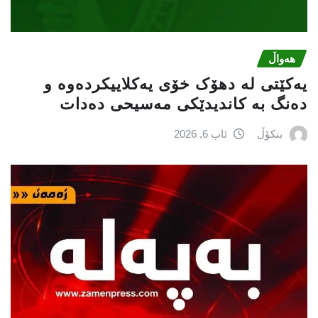
هەواڵ
یەکێتی لە دهۆک خۆی یەکلاییکردەوە و
دەنگ بە کاندیدێکی مەسیحی دەدات
بنکۆڵ
ئاب 6, 2026