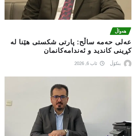
هەواڵ
عه‌لی‌ حه‌مه‌ ساڵح: پارتی‌ شكستی‌ هێنا له‌
كڕینی‌ كاندید و ئه‌ندامه‌كانمان
بنکۆڵ
ئاب 6, 2026