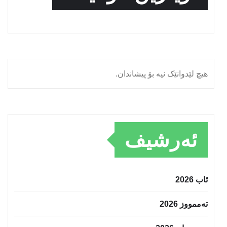
هیچ لێدوانێک نیە بۆ پیشاندان.
ئەرشیف
ئاب 2026
تەممووز 2026