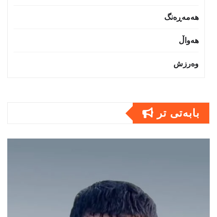
هەمەڕەنگ
هەواڵ
وەرزش
بابەتى تر