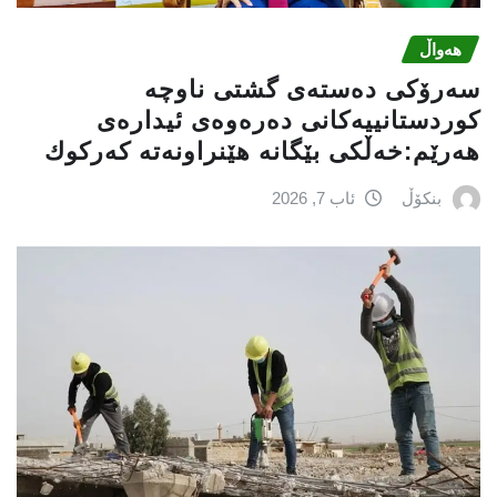
هەواڵ
سه‌رۆكی دەستەی گشتی ناوچە
كوردستانییەكانی دەرەوەی ئیدارەی
هەرێم:خه‌ڵكی بێگانه‌ هێنراونه‌ته‌ كه‌ركوك
بنکۆڵ
ئاب 7, 2026