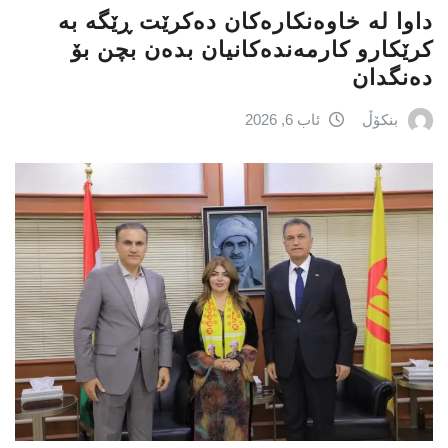
داوا لە خاوەنکارەکان دەکرێت ڕێگە بە
کرێکارو کارمەندەکانیان بدەن بچن بۆ
دەنگدان
بنکۆڵ
ئاب 6, 2026