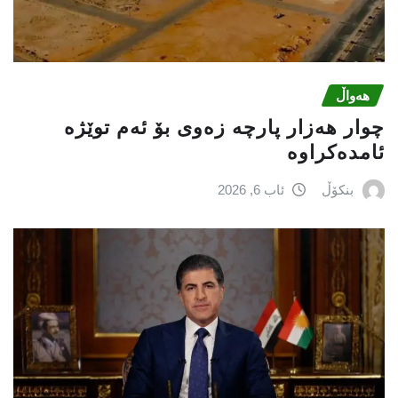
هەواڵ
چوار هەزار پارچە زەوی بۆ ئەم توێژە
ئامدەکراوە
بنکۆڵ
ئاب 6, 2026