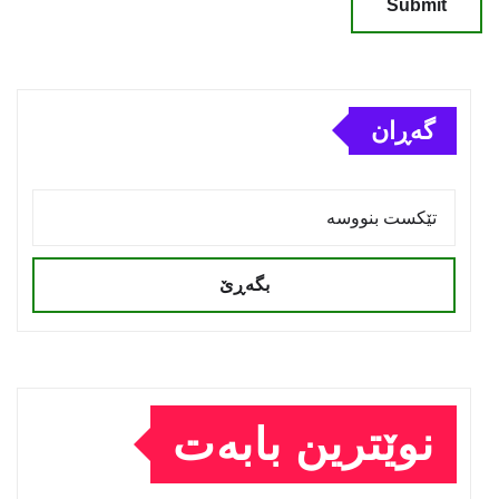
گەڕان
بگەڕێ
نوێترین بابەت