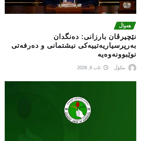
هەواڵ
نێچيرڤان بارزانى: دەنگدان
بەرپرسیاريه‌تییەکی نیشتمانى و دەرفەتی
نوێبوونەوەیە
بنکۆڵ
ئاب 6, 2026