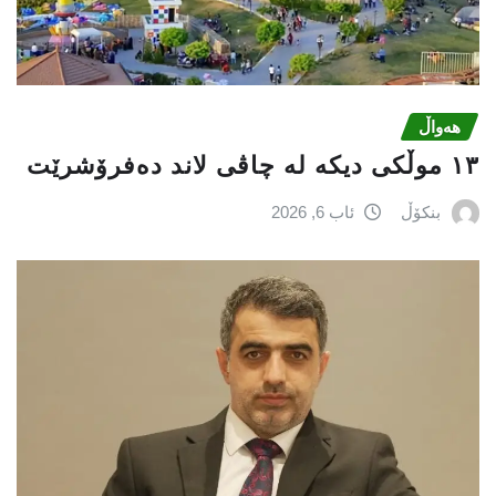
هەواڵ
١٣ موڵکی دیکە لە چاڤی لاند دەفرۆشرێت
بنکۆڵ
ئاب 6, 2026