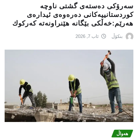
سه‌رۆكی دەستەی گشتی ناوچە
كوردستانییەكانی دەرەوەی ئیدارەی
هەرێم:خه‌ڵكی بێگانه‌ هێنراونه‌ته‌ كه‌ركوك
بنکۆڵ
ئاب 7, 2026
هەواڵ