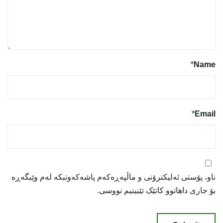
*
Name
*
Email
ناو، پۆستی ئەلیکترۆنی و ماڵپەڕەکەم پاشەکەوتبکە لەم وێبگەڕە
بۆ جاری داهاتوو کاتێک تێبینیم نووسی.