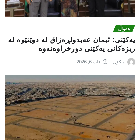
هەواڵ
یه‌كێتی: ئیمان عه‌بدولڕه‌زاق له‌ دوێنێوه‌ له‌
ریزه‌كانی یه‌كێتی دورخراوه‌ته‌وه‌
بنکۆڵ
ئاب 6, 2026