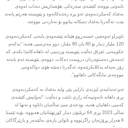
نانەوتی بووەتە کێشەی سەرەکی. هۆشداریش دەدات لەوەی
بەغداد کەمکردنەوەی ئەو بڕە رەتدەکاتەوە و پێویستە هەرێم پابەند
بێت، ئەگەرنا بەغداد دەیکاتە بیانوو بۆ نەناردنی مووچە.
تاوبراو ئەوەشى خستەڕوو هێنانە پێشەوەی بابەتی کەمکردنەوەی
120 ملیار دینار بۆ 80 یان 90 ملیار، دوو مەترسیی هەیە: “یەکەم،
حکومەتی عێراق دەڵێت پێویستە وردبینی لە داهاتەکانتدا بکەم، کە
ئەمەش دەستوەردان دروست دەکات. دووەم، پێویستە ئەم بابەتە
زۆر بەپەلە یەکلابکرێتەوە، ئەگەرنا دەبێتە هۆی دواکەوتنی
مووچەی مانگەکانی داهاتوو”.
ئەو ئەندامەی لیژنەی دارایی پێی وایە بەغداد بە کەمکردنەوەی
بڕی داهاتە نانەوتییەکە رازی نابێت و دەڵێت: “ئەوانیش کێشەی
کەمیی داهاتیان هەیە، بودجەی سێ ساڵەیان داناوە و تەنها لە
ساڵی 2023 بڕی 64 تریلیۆن دینار کورتهێنانیان هەبووە، بۆیە ئێستا
6 هەزار پڕۆژەیان راگرتووە و ناتوانن پارەی بەڵێندەر و پارێزگاکان
بدەن”.