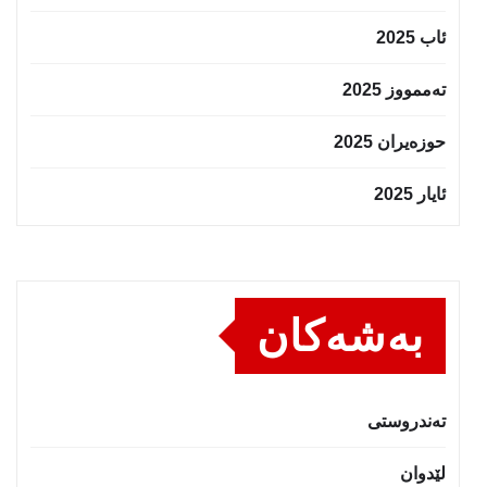
ئاب 2025
تەممووز 2025
حوزه‌یران 2025
ئایار 2025
بەشەکان
تەندروستى
لێدوان