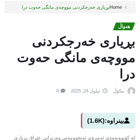
Home
بڕیاری خەرجکردنی مووچەی مانگی حەوت درا
هەواڵ
بڕیاری خەرجکردنی
مووچەی مانگی حەوت
درا
بنکۆڵ
ئیلول 24, 2025
0
بینراوە:
(1.6K)
لە کۆبوونەوەی ئەمڕۆی ئەنجوومەنی وەزیرانی عێراق بڕیاری