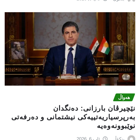
هەواڵ
نێچيرڤان بارزانى: دەنگدان
بەرپرسیاريه‌تییەکی نیشتمانى و دەرفەتی
نوێبوونەوەیە
بنکۆڵ
ئاب 6, 2026