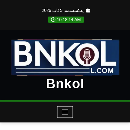
Ski
یەکشەممە, 9 ئاب 2026
t
conten
10:18:16 AM
Bnkol