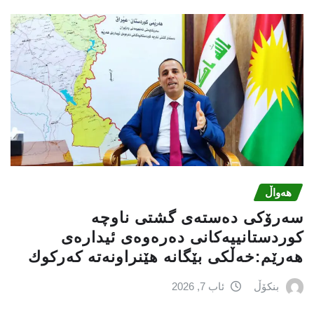
هەواڵ
سه‌رۆكی دەستەی گشتی ناوچە
كوردستانییەكانی دەرەوەی ئیدارەی
هەرێم:خه‌ڵكی بێگانه‌ هێنراونه‌ته‌ كه‌ركوك
بنکۆڵ
ئاب 7, 2026