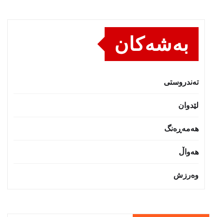
بەشەکان
تەندروستى
لێدوان
هەمەڕەنگ
هەواڵ
وەرزش