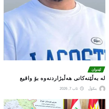
لێدوان
لە بەڵێنەکانی هەڵبژاردنەوە بۆ واقیع
بنکۆڵ
ئاب 7, 2026