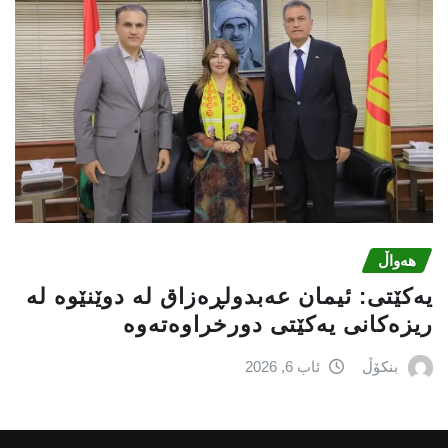
هەواڵ
یه‌كێتی: ئیمان عه‌بدولڕه‌زاق له‌ دوێنێوه‌ له‌
ریزه‌كانی یه‌كێتی دورخراوه‌ته‌وه‌
بنکۆڵ
ئاب 6, 2026