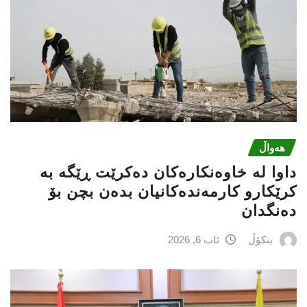
هەواڵ
داوا لە خاوەنکارەکان دەکرێت ڕێگە بە
کرێکارو کارمەندەکانیان بدەن بچن بۆ
دەنگدان
بنکۆڵ
ئاب 6, 2026