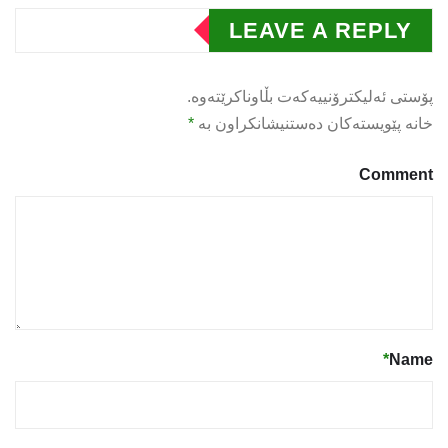
LEAVE A REPLY
پۆستی ئەلیکترۆنییەکەت بڵاوناکرێتەوە.
خانە پێویستەکان دەستنیشانکراون بە
*
Comment
*
Name