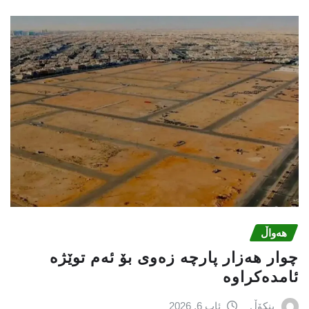
هەواڵ
چوار هەزار پارچە زەوی بۆ ئەم توێژە
ئامدەکراوە
بنکۆڵ
ئاب 6, 2026