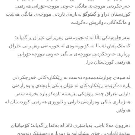
خەرجکردنی مووچەی مانگی حەوتی مووچەخۆرانی هەرێمی
کوردستان دراو و گفتوگۆ لەبارەی ناردنی مووچەی مانگی هەشت
و مانگەکانی دواتریش دەکرێت.
سەرچاوەیەکی باڵا لە ئەنجوومەنی وەزیرانی عێراق ڕاگەیاند:
کەمێک پێش ئێستا لە کۆبوونەوەی ئەنجوومەنی وەزیرانی عێراق
بڕیاری خەرجکردنی مووچەی مانگی حەوتی مووچەخۆرانی
هەرێمی کوردستان درا.
لە سبەی چوارشەممەوە دەست بە ڕێککارەکانی خەرجکردنی
پارە دەکرێت، ڕێککارەکان لە نێوان بانکی ناوەندی و وەزارەتی
دارایی عێراق چەند ڕۆژێکی پێویستە تاوەکو پارە بخرێتە سەر
هەژماری بانکی وەزارەتی دارایی و ئابووری هەرێمی کوردستان لە
هەولێر.
دەروون مەلا ناجی، پەیامنێری ئاڤا لە بەغدا ڕاگەیاند: کۆمپانیای
سۆمۆ ئامادەیی خۆی نیشانداوە بۆ دووبارە دەستپێکردنەوەی