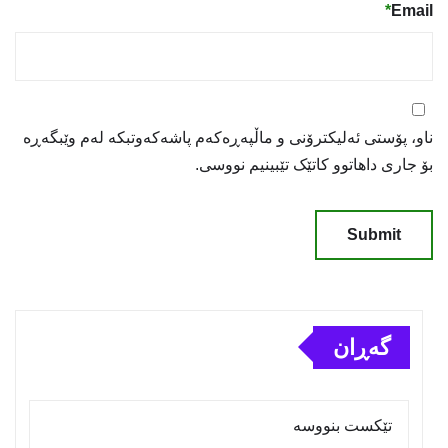
*
Email
ناو، پۆستی ئەلیکترۆنی و ماڵپەڕەکەم پاشەکەوتبکە لەم وێبگەڕە
بۆ جاری داهاتوو کاتێک تێبینیم نووسی.
گەڕان