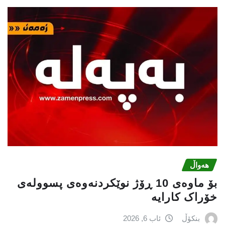
هەواڵ
بۆ ماوەی 10 ڕۆژ نوێکردنەوەی پسوولەی
خۆراک کارایە
بنکۆڵ
ئاب 6, 2026