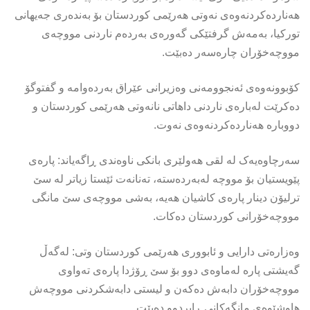
هەناردەکردنەوەی نەوتی هەرێمی کوردستان بۆ بەندەری جەیهانی
تورکیا، بەمەش گرفتێکی گەورەی بەردەم ناردنی مووچەی
مووچەخۆران چارەسەر دەبێت.
کۆبوونەوەی ئەنجوومەنی وەزیرانی عێراق بەردەوامە و گفتوگۆ
دەکرێت لەبارەی ناردنی داهاتی نانەوتی هەرێمی کوردستان و
دووبارە هەناردەکردنەوەی نەوت.
سەرچاوەیەک لە لقی هەولێری بانکی ناوەندی ڕاگەیاند: پارەی
پێویستیان بۆ مووچە لەبەردەستە، تەنانەت ئێستا زیاتر لە سێ
ترلیۆن دینار پارەی کاشیان هەیە، بەشی مووچەی سێ مانگی
مووچەخۆرانی کوردستان دەکات.
وەزارەتی دارایی و ئابووری هەرێمی کوردستان وتى: لەگەڵ
گەیشتی پارە لەماوەی دوو بۆ سێ ڕۆژدا پارەی تەواوی
مووچەخۆران دابەش دەکەن و لیستی دابەشكردنی مووچەش
هاوشێوەی مانگەکانی ڕابردوو دەبێت.