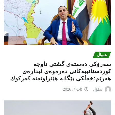
هەواڵ
سه‌رۆكی دەستەی گشتی ناوچە
كوردستانییەكانی دەرەوەی ئیدارەی
هەرێم:خه‌ڵكی بێگانه‌ هێنراونه‌ته‌ كه‌ركوك
بنکۆڵ
ئاب 7, 2026