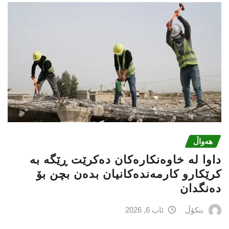
هەواڵ
داوا لە خاوەنکارەکان دەکرێت ڕێگە بە
کرێکارو کارمەندەکانیان بدەن بچن بۆ
دەنگدان
بنکۆڵ
ئاب 6, 2026