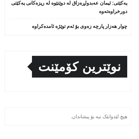
یه‌كێتی: ئیمان عه‌بدولڕه‌زاق له‌ دوێنێوه‌ له‌ ریزه‌كانی یه‌كێتی
دورخراوه‌ته‌وه‌
چوار هەزار پارچە زەوی بۆ ئەم توێژە ئامدەکراوە
نوێترین کۆمێنت
هیچ لێدوانێک نیە بۆ پیشاندان.