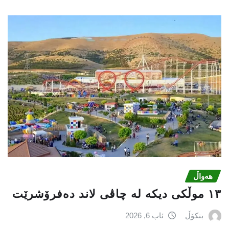
هەواڵ
١٣ موڵکی دیکە لە چاڤی لاند دەفرۆشرێت
بنکۆڵ
ئاب 6, 2026