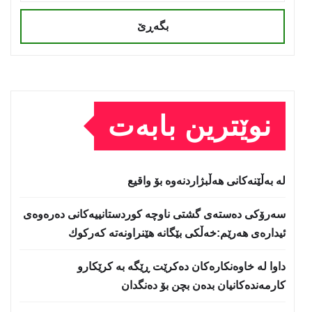
بگەڕێ
نوێترین بابەت
لە بەڵێنەکانی هەڵبژاردنەوە بۆ واقیع
سه‌رۆكی دەستەی گشتی ناوچە كوردستانییەكانی دەرەوەی
ئیدارەی هەرێم:خه‌ڵكی بێگانه‌ هێنراونه‌ته‌ كه‌ركوك
داوا لە خاوەنکارەکان دەکرێت ڕێگە بە کرێکارو
کارمەندەکانیان بدەن بچن بۆ دەنگدان