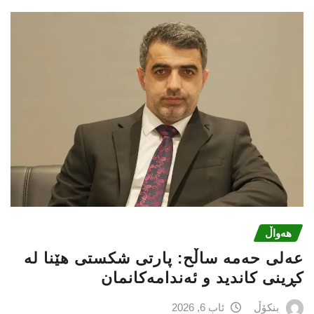
هەواڵ
عه‌لی‌ حه‌مه‌ ساڵح: پارتی‌ شكستی‌ هێنا له‌
كڕینی‌ كاندید و ئه‌ندامه‌كانمان
بنکۆڵ
ئاب 6, 2026