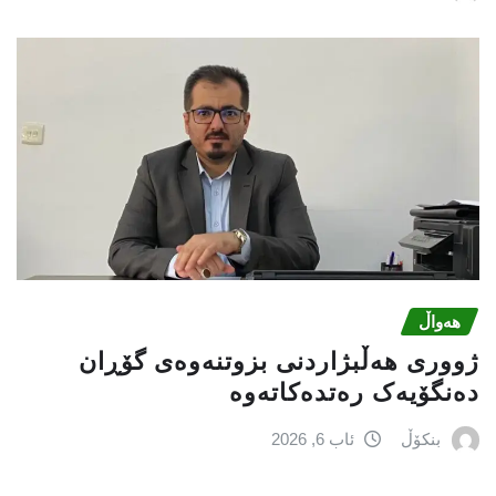
هەواڵ
ژووری هەڵبژاردنی بزوتنەوەى گۆڕان
دەنگۆیەک رەتدەکاتەوە
بنکۆڵ
ئاب 6, 2026