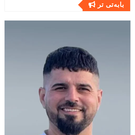
بابەتى تر