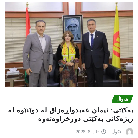
هەواڵ
یه‌كێتی: ئیمان عه‌بدولڕه‌زاق له‌ دوێنێوه‌ له‌
ریزه‌كانی یه‌كێتی دورخراوه‌ته‌وه‌
بنکۆڵ
ئاب 6, 2026