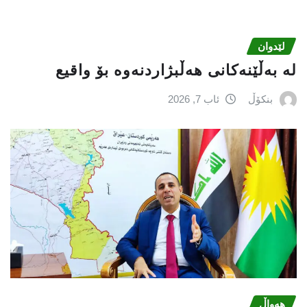
لێدوان
لە بەڵێنەکانی هەڵبژاردنەوە بۆ واقیع
بنکۆڵ
ئاب 7, 2026
هەواڵ