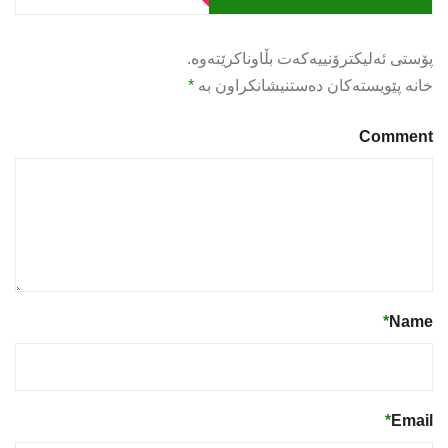
پۆستی ئەلیکترۆنییەکەت بڵاوناکرێتەوە.
خانە پێویستەکان دەستنیشانکراون بە
*
Comment
*
Name
*
Email