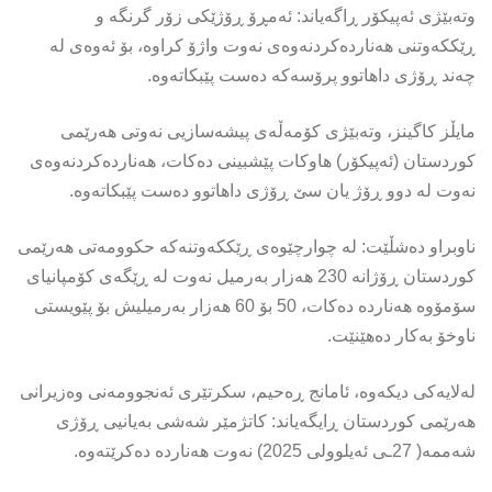
وتەبێژی ئەپیکۆر ڕاگەیاند: ئەمڕۆ ڕۆژێکی زۆر گرنگە و
ڕێککەوتنی هەناردەکردنەوەی نەوت واژۆ کراوە، بۆ ئەوەی لە
چەند ڕۆژی داهاتوو پرۆسەکە دەست پێبکاتەوە.
مایڵز کاگینز، وتەبێژی کۆمەڵەی پیشەسازیی نەوتی هەرێمی
کوردستان (ئەپیکۆر) هاوکات پێشبینی دەکات، هەناردەکردنەوەی
نەوت لە دوو ڕۆژ یان سێ ڕۆژی داهاتوو دەست پێبکاتەوە.
ناوبراو دەشڵێت: لە چوارچێوەی ڕێککەوتنەکە حکوومەتی هەرێمی
کوردستان ڕۆژانە 230 هەزار بەرمیل نەوت لە ڕێگەی کۆمپانیای
سۆمۆوە هەناردە دەکات، 50 بۆ 60 هەزار بەرمیلیش بۆ پێویستی
ناوخۆ بەکار دەهێنێت.
لەلایەکى دیکەوە، ئامانج ڕەحیم، سکرتێری ئەنجوومەنی وەزیرانی
هەرێمی کوردستان ڕایگەیاند: کاتژمێر شەشی بەیانیی ڕۆژی
شەممە( 27ـی ئەیلوولی 2025) نەوت هەناردە دەکرێتەوە.