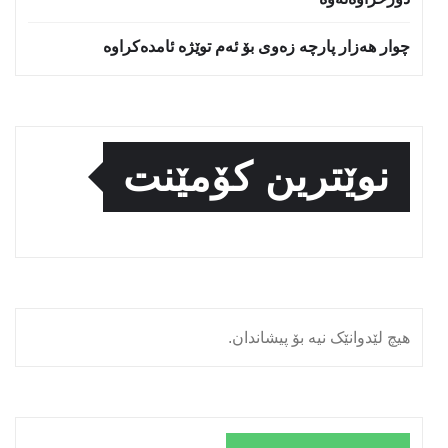
چوار هەزار پارچە زەوی بۆ ئەم توێژە ئامدەکراوە
نوێترین کۆمێنت
هیچ لێدوانێک نیە بۆ پیشاندان.