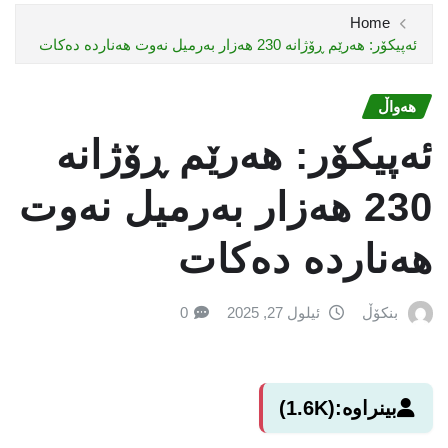
Home
ئەپیکۆر: هەرێم ڕۆژانە 230 هەزار بەرمیل نەوت هەناردە دەکات
هەواڵ
ئەپیکۆر: هەرێم ڕۆژانە
230 هەزار بەرمیل نەوت
هەناردە دەکات
بنکۆڵ
ئیلول 27, 2025
0
بینراوە:
(1.6K)