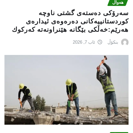
هەواڵ
سه‌رۆكی دەستەی گشتی ناوچە
كوردستانییەكانی دەرەوەی ئیدارەی
هەرێم:خه‌ڵكی بێگانه‌ هێنراونه‌ته‌ كه‌ركوك
بنکۆڵ
ئاب 7, 2026