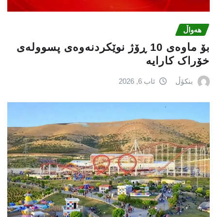
هەواڵ
بۆ ماوەی 10 ڕۆژ نوێکردنەوەی پسوولەی
خۆراک کارایە
بنکۆڵ
ئاب 6, 2026