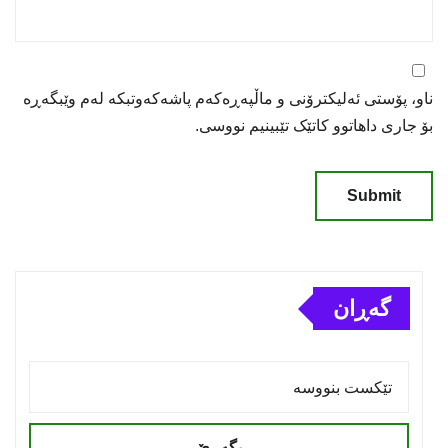
ناو، پۆستی ئەلیکترۆنی و ماڵپەڕەکەم پاشەکەوتبکە لەم وێبگەڕە
بۆ جاری داهاتوو کاتێک تێبینیم نووسی.
گەڕان
بگەڕێ