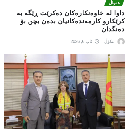
هەواڵ
داوا لە خاوەنکارەکان دەکرێت ڕێگە بە
کرێکارو کارمەندەکانیان بدەن بچن بۆ
دەنگدان
بنکۆڵ
ئاب 6, 2026