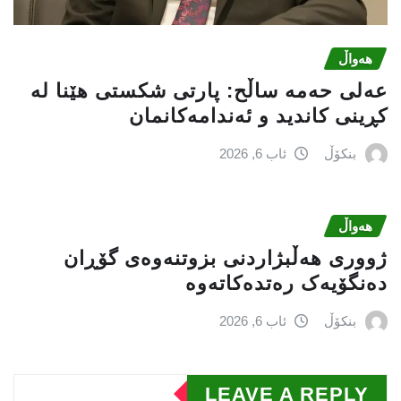
هەواڵ
عه‌لی‌ حه‌مه‌ ساڵح: پارتی‌ شكستی‌ هێنا له‌
كڕینی‌ كاندید و ئه‌ندامه‌كانمان
بنکۆڵ
ئاب 6, 2026
هەواڵ
ژووری هەڵبژاردنی بزوتنەوەى گۆڕان
دەنگۆیەک رەتدەکاتەوە
بنکۆڵ
ئاب 6, 2026
LEAVE A REPLY