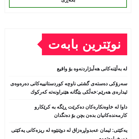
نوێترین بابەت
لە بەڵێنەکانی هەڵبژاردنەوە بۆ واقیع
سه‌رۆكی دەستەی گشتی ناوچە كوردستانییەكانی دەرەوەی
ئیدارەی هەرێم:خه‌ڵكی بێگانه‌ هێنراونه‌ته‌ كه‌ركوك
داوا لە خاوەنکارەکان دەکرێت ڕێگە بە کرێکارو
کارمەندەکانیان بدەن بچن بۆ دەنگدان
یه‌كێتی: ئیمان عه‌بدولڕه‌زاق له‌ دوێنێوه‌ له‌ ریزه‌كانی یه‌كێتی
دورخراوه‌ته‌وه‌