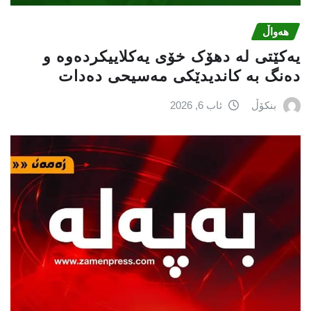
هەواڵ
یەکێتی لە دهۆک خۆی یەکلاییکردەوە و
دەنگ بە کاندیدێکی مەسیحی دەدات
بنکۆڵ
ئاب 6, 2026