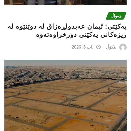
هەواڵ
یه‌كێتی: ئیمان عه‌بدولڕه‌زاق له‌ دوێنێوه‌ له‌
ریزه‌كانی یه‌كێتی دورخراوه‌ته‌وه‌
بنکۆڵ
ئاب 6, 2026