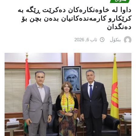
داوا لە خاوەنکارەکان دەکرێت ڕێگە بە
کرێکارو کارمەندەکانیان بدەن بچن بۆ
دەنگدان
بنکۆڵ
ئاب 6, 2026