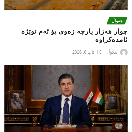
هەواڵ
چوار هەزار پارچە زەوی بۆ ئەم توێژە
ئامدەکراوە
بنکۆڵ
ئاب 6, 2026