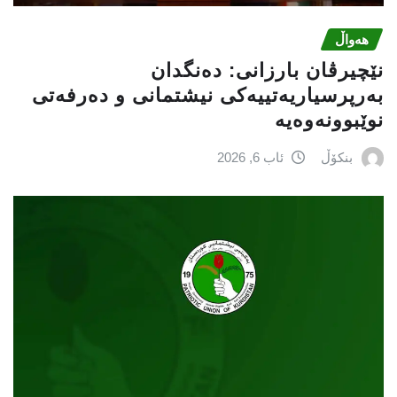
هەواڵ
نێچيرڤان بارزانى: دەنگدان
بەرپرسیاريه‌تییەکی نیشتمانى و دەرفەتی
نوێبوونەوەیە
بنکۆڵ
ئاب 6, 2026