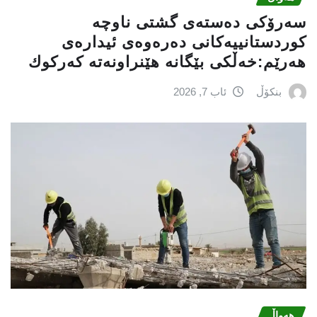
سه‌رۆكی دەستەی گشتی ناوچە
كوردستانییەكانی دەرەوەی ئیدارەی
هەرێم:خه‌ڵكی بێگانه‌ هێنراونه‌ته‌ كه‌ركوك
بنکۆڵ
ئاب 7, 2026
هەواڵ