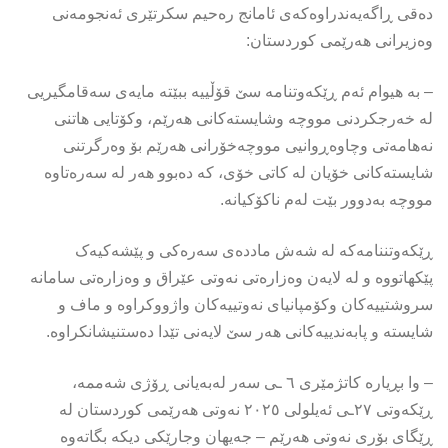
دەقى ڕاگەیەندراوەکەى ئامانج رەحیم سكرتێری ئەنجومەنی
وەزیرانی هەرێمی كوردستان:
– بە هیوام ئەم ڕێکەوتنامە سێ قۆڵییە ببێتە مایەی سەقامگیریی
لە خەرجکردنی مووچە وشایستەکانی هەرێم، وکۆتایی هاتنی
نەهامەتی وچاوەڕوانیی مووچەخۆرانی هەرێم بۆ وەرگرتنی
شایستەکانی خۆیان لە کاتی خۆی، کە دەبوو هەر لە سەرەتاوە
مووچە بەدوور بێت لەم ناکۆکیانە.
ڕێکەوتننامەکە لە شەش ماددەی سەرەکی و پێشەکیەک
پێکهاتووە و لە لایەن وەزارەتی نەوتی عێراق و وەزارەتی سامانە
سروشتییەکان وکۆمپانیای نەوتییەکان واژووکراوە و ماف و
شایستە و پابەندییەکانی هەر سێ لایەنی تێدا دەستنیشانکراوە.
– وا بڕیارە کاتژمێری ٦ ـی سەر لەبەیانی ڕۆژی شەممە،
ڕێکەوتی ٢٧ـی ئەیلولی ٢٠٢٥ نەوتی هەرێمی کوردستان لە
ڕێگای بۆری نەوتی هەرێم – جەیهان وجارێکی دیکە بگاتەوە