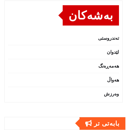
بەشەکان
تەندروستى
لێدوان
هەمەڕەنگ
هەواڵ
وەرزش
بابەتى تر