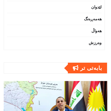
لێدوان
هەمەڕەنگ
هەواڵ
وەرزش
بابەتى تر