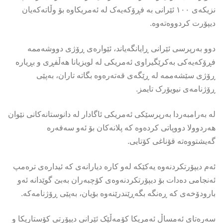
نزیکەی ١٠٠ ئێرانی بە فڕۆکەیەک لە ئەمریکاوە بۆ وڵاتەکەیان
دیپۆرت کردووەتەوە.
دوو بەرپرسی ئێرانی ڕایانگەیاند، ئێوارەی ڕۆژی دووشەممە
فڕۆکەیەکی بەکرێگیراوی ئەمریکی لە لویزیانا هەڵفڕی و بڕیارە
ڕۆژی سێشەممە لە ڕێگەی قەتەرەوە بگاتە تاران، بەپێی
ڕۆژنامەی نیویۆرک تایمز.
لە بەرامبەردا بەرپرسێکی ئەمریکی ئاگادار لە دانوستانەکانی نێوان
هەردوولا دووپاتی کردەوە کە پلانەکان بۆ ئەو سەفەرە
گەیشتووەتە قۆناغی کۆتایی.
ئەم دیپۆرتکردنەوە یەکێکە لەو کارە دیارانەی کە ئیدارەی ترەمپ
ئەنجامی دەدات بۆ دیپۆرتکردنەوەی کۆچبەران بەبێ گوێدانە ئەو
بارودۆخەی کە ڕەنگە بگەڕێندرێنەوە بۆیان، بەپێی ڕۆژنامەکە.
سەرەتای ئەمساڵ ئەمریکا کۆمەڵێک ئێرانی دیپۆرتی کۆستاریکا و