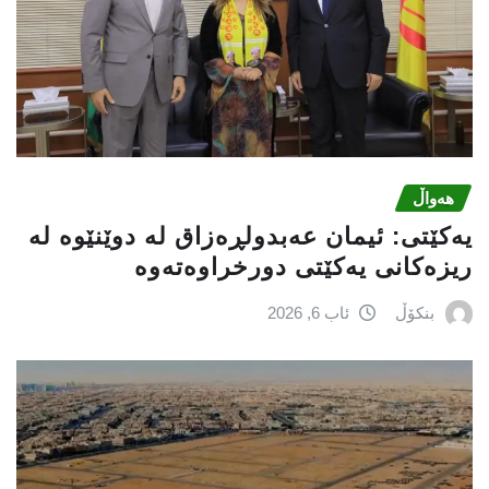
هەواڵ
یه‌كێتی: ئیمان عه‌بدولڕه‌زاق له‌ دوێنێوه‌ له‌
ریزه‌كانی یه‌كێتی دورخراوه‌ته‌وه‌
بنکۆڵ
ئاب 6, 2026