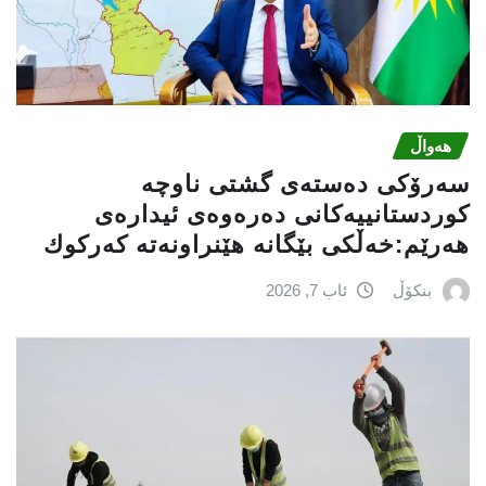
هەواڵ
سه‌رۆكی دەستەی گشتی ناوچە
كوردستانییەكانی دەرەوەی ئیدارەی
هەرێم:خه‌ڵكی بێگانه‌ هێنراونه‌ته‌ كه‌ركوك
بنکۆڵ
ئاب 7, 2026