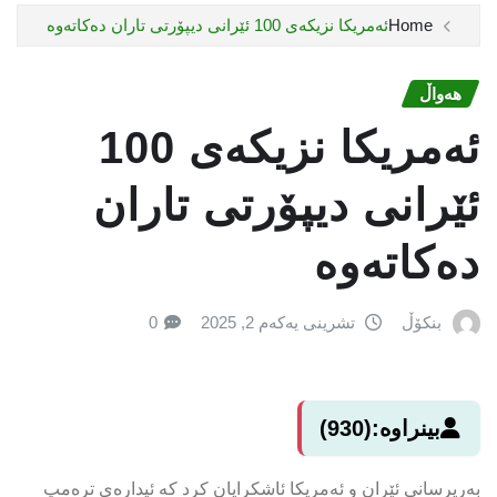
Home
ئەمریکا نزیکەی 100 ئێرانی دیپۆرتى تاران دەکاتەوە
هەواڵ
ئەمریکا نزیکەی 100
ئێرانی دیپۆرتى تاران
دەکاتەوە
بنکۆڵ
تشرینی یەکەم 2, 2025
0
بینراوە:
(930)
بەرپرسانی ئێران و ئەمریکا ئاشکرایان کرد کە ئیدارەی ترەمپ