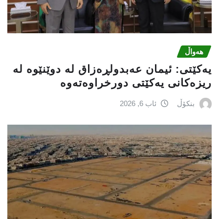
هەواڵ
یه‌كێتی: ئیمان عه‌بدولڕه‌زاق له‌ دوێنێوه‌ له‌
ریزه‌كانی یه‌كێتی دورخراوه‌ته‌وه‌
بنکۆڵ
ئاب 6, 2026