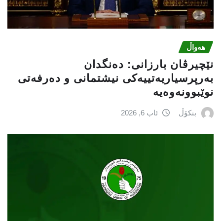
هەواڵ
نێچيرڤان بارزانى: دەنگدان
بەرپرسیاريه‌تییەکی نیشتمانى و دەرفەتی
نوێبوونەوەیە
بنکۆڵ
ئاب 6, 2026