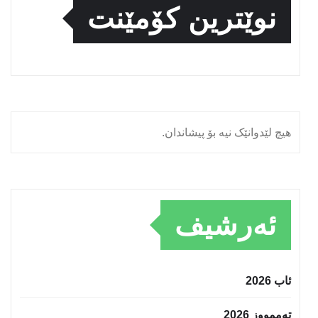
نوێترین کۆمێنت
هیچ لێدوانێک نیە بۆ پیشاندان.
ئەرشیف
ئاب 2026
تەممووز 2026