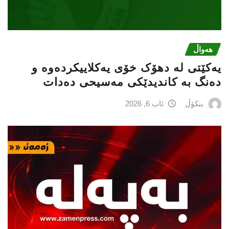
هەواڵ
یەکێتی لە دهۆک خۆی یەکلاییکردەوە و
دەنگ بە کاندیدێکی مەسیحی دەدات
بنکۆڵ
ئاب 6, 2026