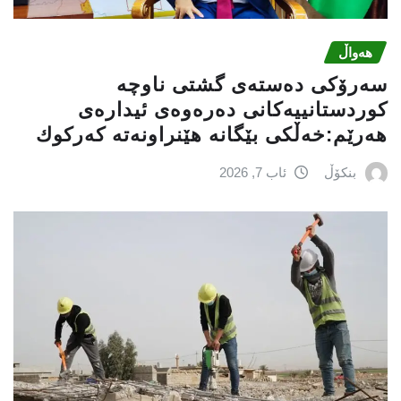
هەواڵ
سه‌رۆكی دەستەی گشتی ناوچە
كوردستانییەكانی دەرەوەی ئیدارەی
هەرێم:خه‌ڵكی بێگانه‌ هێنراونه‌ته‌ كه‌ركوك
بنکۆڵ
ئاب 7, 2026