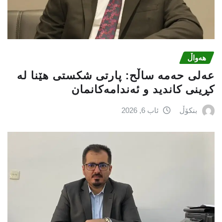
هەواڵ
عه‌لی‌ حه‌مه‌ ساڵح: پارتی‌ شكستی‌ هێنا له‌
كڕینی‌ كاندید و ئه‌ندامه‌كانمان
بنکۆڵ
ئاب 6, 2026