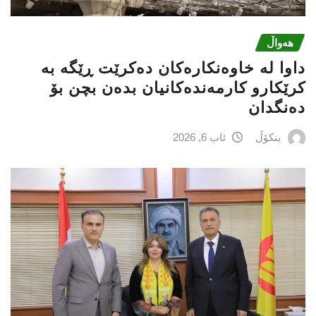
هەواڵ
داوا لە خاوەنکارەکان دەکرێت ڕێگە بە
کرێکارو کارمەندەکانیان بدەن بچن بۆ
دەنگدان
بنکۆڵ
ئاب 6, 2026