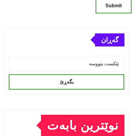
گەڕان
بگەڕێ
نوێترین بابەت