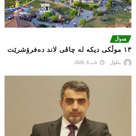
هەواڵ
١٣ موڵکی دیکە لە چاڤی لاند دەفرۆشرێت
بنکۆڵ
ئاب 6, 2026