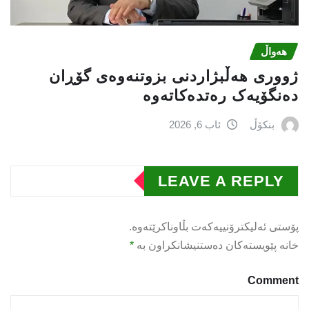
هەواڵ
ژووری هەڵبژاردنی بزوتنەوەى گۆڕان
دەنگۆیەک رەتدەکاتەوە
بنکۆڵ
ئاب 6, 2026
LEAVE A REPLY
پۆستی ئەلیکترۆنییەکەت بڵاوناکرێتەوە.
خانە پێویستەکان دەستنیشانکراون بە
*
Comment