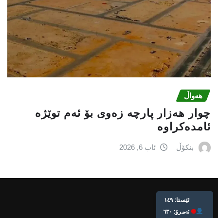
هەواڵ
چوار هەزار پارچە زەوی بۆ ئەم توێژە
ئامدەکراوە
بنکۆڵ
ئاب 6, 2026
ئێستا: ١٤٩
ئه‌مرۆ: ٦٣٠