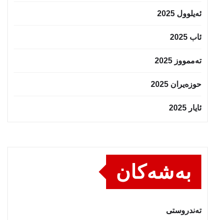
ئەیلوول 2025
ئاب 2025
تەممووز 2025
حوزه‌یران 2025
ئایار 2025
بەشەکان
تەندروستى