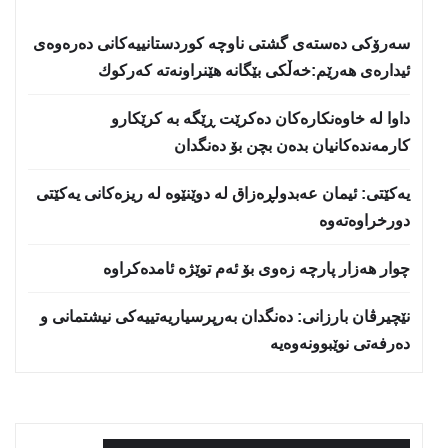
سه‌رۆكی دەستەی گشتی ناوچە كوردستانییەكانی دەرەوەی
ئیدارەی هەرێم:خه‌ڵكی بێگانه‌ هێنراونه‌ته‌ كه‌ركوك
داوا لە خاوەنکارەکان دەکرێت ڕێگە بە کرێکارو
کارمەندەکانیان بدەن بچن بۆ دەنگدان
یه‌كێتی: ئیمان عه‌بدولڕه‌زاق له‌ دوێنێوه‌ له‌ ریزه‌كانی یه‌كێتی
دورخراوه‌ته‌وه‌
چوار هەزار پارچە زەوی بۆ ئەم توێژە ئامدەکراوە
نێچيرڤان بارزانى: دەنگدان بەرپرسیاريه‌تییەکی نیشتمانى و
دەرفەتی نوێبوونەوەیە