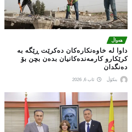
هەواڵ
داوا لە خاوەنکارەکان دەکرێت ڕێگە بە
کرێکارو کارمەندەکانیان بدەن بچن بۆ
دەنگدان
بنکۆڵ
ئاب 6, 2026