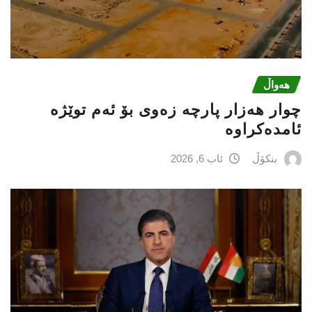
هەواڵ
چوار هەزار پارچە زەوی بۆ ئەم توێژە
ئامدەکراوە
بنکۆڵ
ئاب 6, 2026