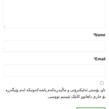
*
Name
*
Email
ناو، پۆستی ئەلیکترۆنی و ماڵپەڕەکەم پاشەکەوتبکە لەم وێبگەڕە
بۆ جاری داهاتوو کاتێک تێبینیم نووسی.