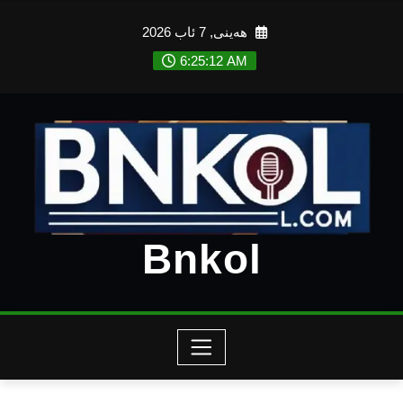
Ski
هەینی, 7 ئاب 2026
t
conten
6:25:13 AM
Bnkol