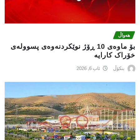
هەواڵ
بۆ ماوەی 10 ڕۆژ نوێکردنەوەی پسوولەی
خۆراک کارایە
بنکۆڵ
ئاب 6, 2026