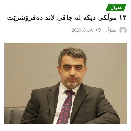
هەواڵ
١٣ موڵکی دیکە لە چاڤی لاند دەفرۆشرێت
بنکۆڵ
ئاب 6, 2026