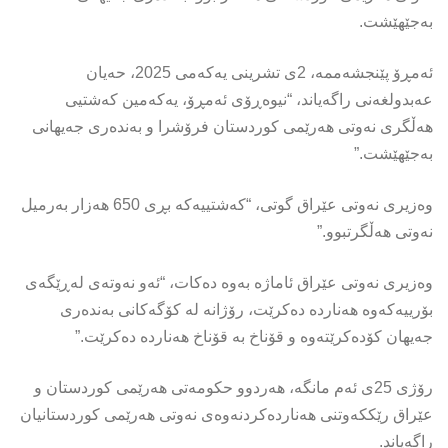
بەجێهێشت.
ئەمڕۆ پێنجشەممە، 2ی تشرینی یەکەمی 2025، حەیان
عەبدولغەنی راگەیاند، “نیوەڕۆی ئەمڕۆ، یەکەمین کەشتیی
هەڵگری نەوتی هەرێمی کوردستان فرۆشرا و بەندەری جەیهانی
بەجێهێشت.”
وەزیری نەوتی عێراق گوتی، “کەشتییەکە بڕی 650 هەزار بەرمیل
نەوتی هەڵگرتبوو.”
وەزیری نەوتی عێراق ئاماژە بەوە دەکات، “ئەو نەوتەی لەڕێگەی
بۆرییەکەوە هەناردە دەکرێت، رۆژانە لە کۆگەکانی بەندەری
جەیهان کۆدەکرێتەوە و قۆناخ بە قۆناخ هەناردە دەکرێت.”
رۆژی 25ی ئەم مانگە، هەردوو حکومەتی هەرێمی کوردستان و
عێراق رێککەوتنی هەناردەکردنەوەی نەوتی هەرێمی کوردستانیان
راگەیاند.