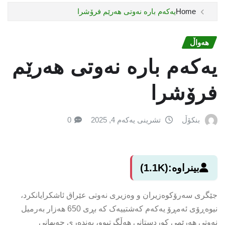
Home
یەکەم بارە نەوتی هەرێم فرۆشرا
هەواڵ
یەکەم بارە نەوتی هەرێم
فرۆشرا
بنکۆڵ
تشرینی یەکەم 4, 2025
0
بینراوە:
(1.1K)
جێگری سەرۆکوەزیران و وەزیری نەوتی عێراق ئاشکرایانکرد،
نیوەڕۆی ئەمڕۆ یەکەم کەشتییەک کە بڕی 650 هەزار بەرمیل
نەوتی هەرێمی کوردستانی هەڵگرتبوو، بەندەری جەیهانی