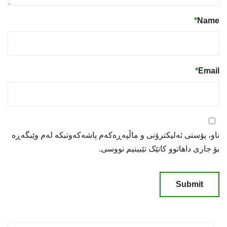
*
Name
*
Email
ناو، پۆستی ئەلیکترۆنی و ماڵپەڕەکەم پاشەکەوتبکە لەم وێبگەڕە
بۆ جاری داهاتوو کاتێک تێبینیم نووسی.