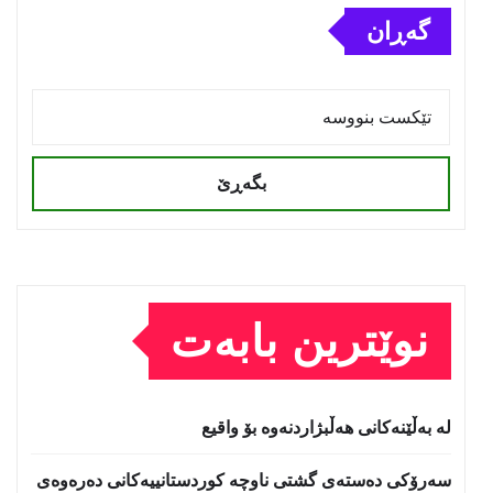
گەڕان
بگەڕێ
نوێترین بابەت
لە بەڵێنەکانی هەڵبژاردنەوە بۆ واقیع
سه‌رۆكی دەستەی گشتی ناوچە كوردستانییەكانی دەرەوەی