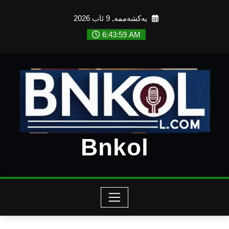
Ski
یەکشەممە, 9 ئاب 2026
t
conten
6:44:01 AM
Bnkol