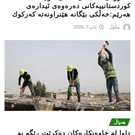
كوردستانییەكانی دەرەوەی ئیدارەی
هەرێم:خه‌ڵكی بێگانه‌ هێنراونه‌ته‌ كه‌ركوك
بنکۆڵ
ئاب 7, 2026
هەواڵ
داوا لە خاوەنکارەکان دەکرێت ڕێگە بە