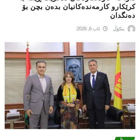
کرێکارو کارمەندەکانیان بدەن بچن بۆ
دەنگدان
بنکۆڵ
ئاب 6, 2026