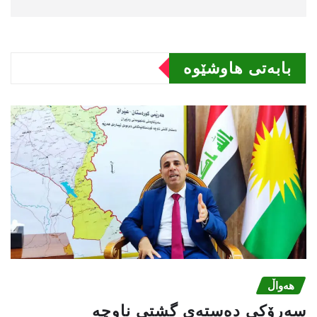
بابەتى هاوشێوە
هەواڵ
سه‌رۆكی دەستەی گشتی ناوچە