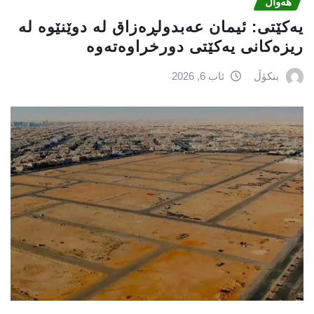
هەواڵ
یه‌كێتی: ئیمان عه‌بدولڕه‌زاق له‌ دوێنێوه‌ له‌
ریزه‌كانی یه‌كێتی دورخراوه‌ته‌وه‌
بنکۆڵ
ئاب 6, 2026