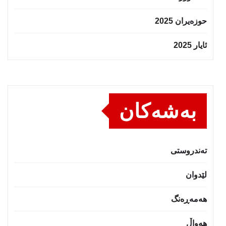
حوزه‌یران 2025
ئایار 2025
بەشەکان
تەندروستى
لێدوان
هەمەڕەنگ
هەواڵ