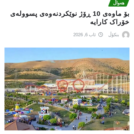
هەواڵ
بۆ ماوەی 10 ڕۆژ نوێکردنەوەی پسوولەی
خۆراک کارایە
بنکۆڵ
ئاب 6, 2026