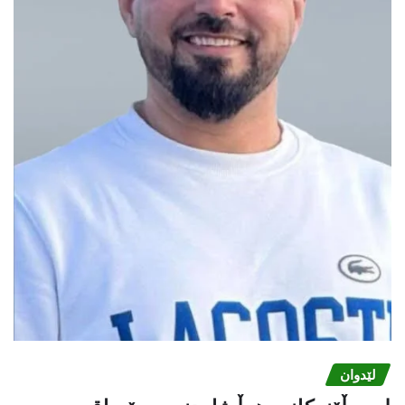
لێدوان