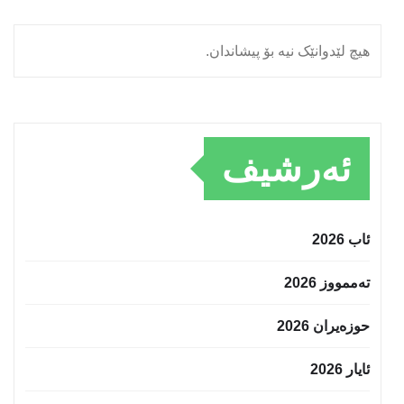
هیچ لێدوانێک نیە بۆ پیشاندان.
ئەرشیف
ئاب 2026
تەممووز 2026
حوزه‌یران 2026
ئایار 2026