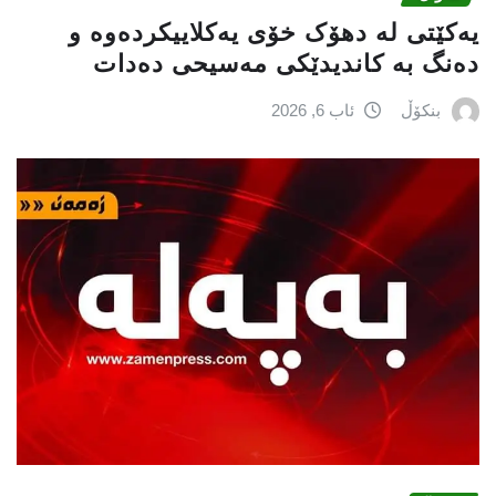
یەکێتی لە دهۆک خۆی یەکلاییکردەوە و
دەنگ بە کاندیدێکی مەسیحی دەدات
بنکۆڵ
ئاب 6, 2026