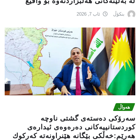
لە بەڵێنەکانی هەڵبژاردنەوە بۆ واقیع
بنکۆڵ
ئاب 7, 2026
هەواڵ
سه‌رۆكی دەستەی گشتی ناوچە
كوردستانییەكانی دەرەوەی ئیدارەی
هەرێم:خه‌ڵكی بێگانه‌ هێنراونه‌ته‌ كه‌ركوك