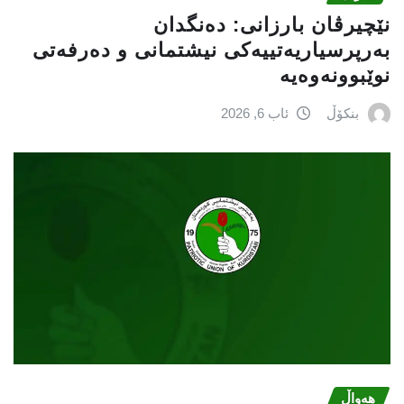
نێچيرڤان بارزانى: دەنگدان
بەرپرسیاريه‌تییەکی نیشتمانى و دەرفەتی
نوێبوونەوەیە
بنکۆڵ
ئاب 6, 2026
هەواڵ