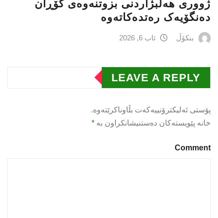
ژووری هەڵبژاردنی بزوتنەوەى گۆڕان
دەنگۆیەک رەتدەکاتەوە
بنکۆڵ
ئاب 6, 2026
LEAVE A REPLY
پۆستی ئەلیکترۆنییەکەت بڵاوناکرێتەوە.
خانە پێویستەکان دەستنیشانکراون بە
*
Comment