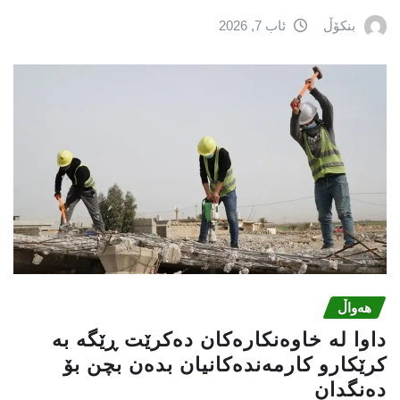
بنکۆڵ
ئاب 7, 2026
هەواڵ
داوا لە خاوەنکارەکان دەکرێت ڕێگە بە
کرێکارو کارمەندەکانیان بدەن بچن بۆ
دەنگدان