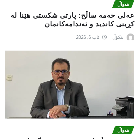
هەواڵ
عه‌لی‌ حه‌مه‌ ساڵح: پارتی‌ شكستی‌ هێنا له‌
كڕینی‌ كاندید و ئه‌ندامه‌كانمان
بنکۆڵ
ئاب 6, 2026
هەواڵ