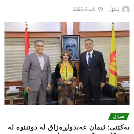
بنکۆڵ
ئاب 6, 2026
هەواڵ
یه‌كێتی: ئیمان عه‌بدولڕه‌زاق له‌ دوێنێوه‌ له‌