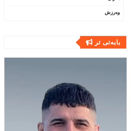
وەرزش
بابەتى تر