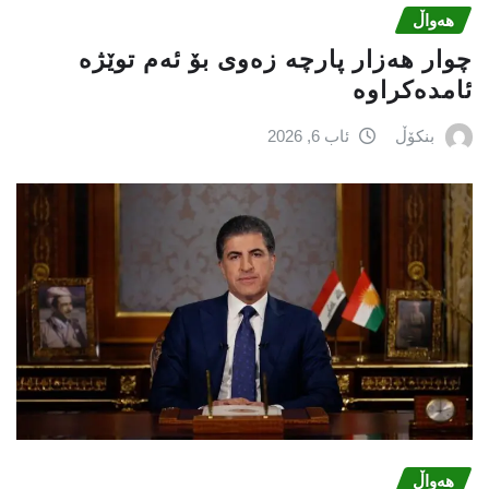
هەواڵ
چوار هەزار پارچە زەوی بۆ ئەم توێژە
ئامدەکراوە
بنکۆڵ
ئاب 6, 2026
هەواڵ