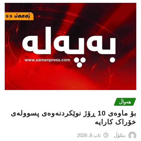
هەواڵ
بۆ ماوەی 10 ڕۆژ نوێکردنەوەی پسوولەی
خۆراک کارایە
بنکۆڵ
ئاب 6, 2026