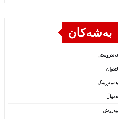
بەشەکان
تەندروستى
لێدوان
هەمەڕەنگ
هەواڵ
وەرزش