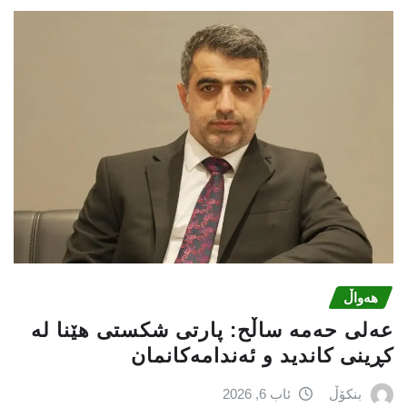
هەواڵ
عه‌لی‌ حه‌مه‌ ساڵح: پارتی‌ شكستی‌ هێنا له‌
كڕینی‌ كاندید و ئه‌ندامه‌كانمان
بنکۆڵ
ئاب 6, 2026