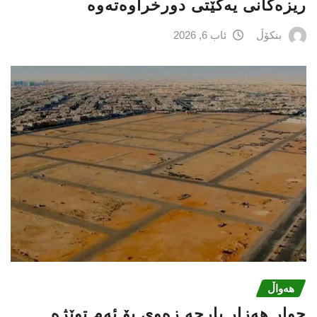
ریزه‌كانی یه‌كێتی دورخراوه‌ته‌وه‌
بنکۆڵ
ئاب 6, 2026
هەواڵ
چوار هەزار پارچە زەوی بۆ ئەم توێژە