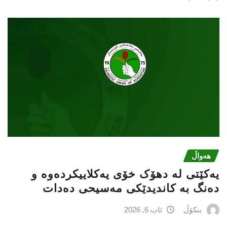
هەواڵ
یەکێتی لە دهۆک خۆی یەکلاییکردەوە و
دەنگ بە کاندیدێکی مەسیحی دەدات
بنکۆڵ
ئاب 6, 2026