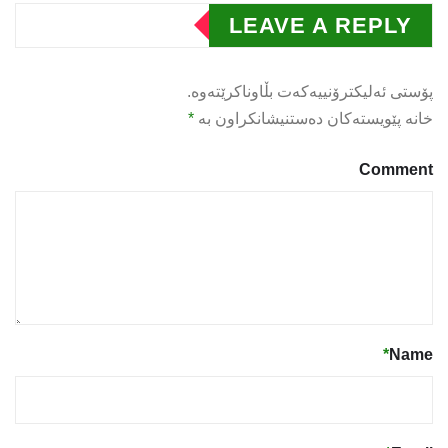
LEAVE A REPLY
پۆستی ئەلیکترۆنییەکەت بڵاوناکرێتەوە.
خانە پێویستەکان دەستنیشانکراون بە
*
Comment
*
Name