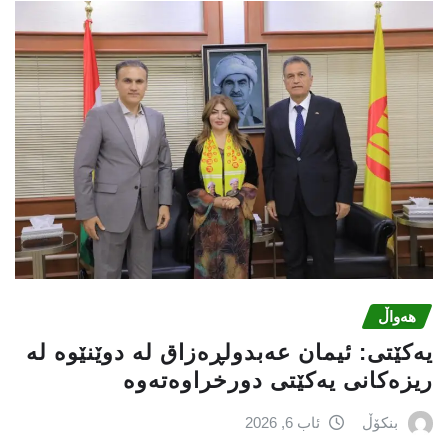
هەواڵ
یه‌كێتی: ئیمان عه‌بدولڕه‌زاق له‌ دوێنێوه‌ له‌
ریزه‌كانی یه‌كێتی دورخراوه‌ته‌وه‌
بنکۆڵ
ئاب 6, 2026