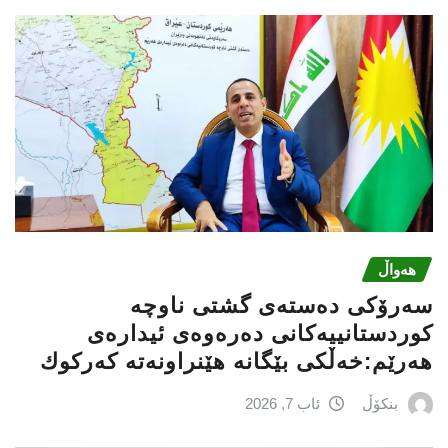
هەواڵ
سه‌رۆكی دەستەی گشتی ناوچە
كوردستانییەكانی دەرەوەی ئیدارەی
هەرێم:خه‌ڵكی بێگانه‌ هێنراونه‌ته‌ كه‌ركوك
بنکۆڵ
ئاب 7, 2026