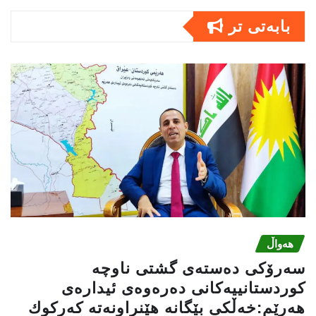
بابەتى تر
هەواڵ
سه‌رۆكی دەستەی گشتی ناوچە
كوردستانییەكانی دەرەوەی ئیدارەی
هەرێم:خه‌ڵكی بێگانه‌ هێنراونه‌ته‌ كه‌ركوك