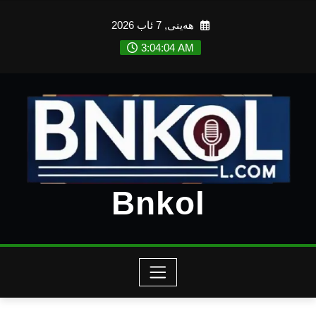
Ski
هەینی, 7 ئاب 2026
t
conten
3:04:06 AM
Bnkol