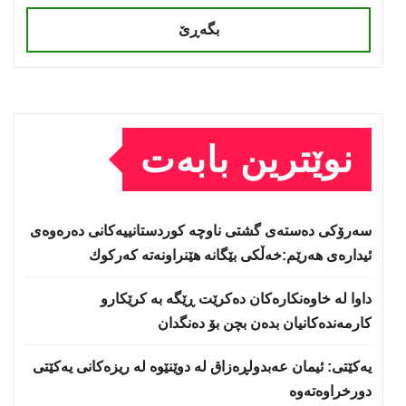
بگەڕێ
نوێترین بابەت
سه‌رۆكی دەستەی گشتی ناوچە كوردستانییەكانی دەرەوەی
ئیدارەی هەرێم:خه‌ڵكی بێگانه‌ هێنراونه‌ته‌ كه‌ركوك
داوا لە خاوەنکارەکان دەکرێت ڕێگە بە کرێکارو
کارمەندەکانیان بدەن بچن بۆ دەنگدان
یه‌كێتی: ئیمان عه‌بدولڕه‌زاق له‌ دوێنێوه‌ له‌ ریزه‌كانی یه‌كێتی
دورخراوه‌ته‌وه‌