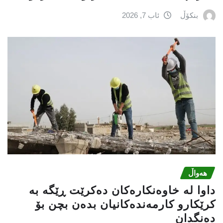
بنکۆڵ
ئاب 7, 2026
هەواڵ
داوا لە خاوەنکارەکان دەکرێت ڕێگە بە
کرێکارو کارمەندەکانیان بدەن بچن بۆ
دەنگدان