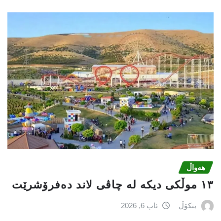
هەواڵ
١٣ موڵکی دیکە لە چاڤی لاند دەفرۆشرێت
بنکۆڵ
ئاب 6, 2026