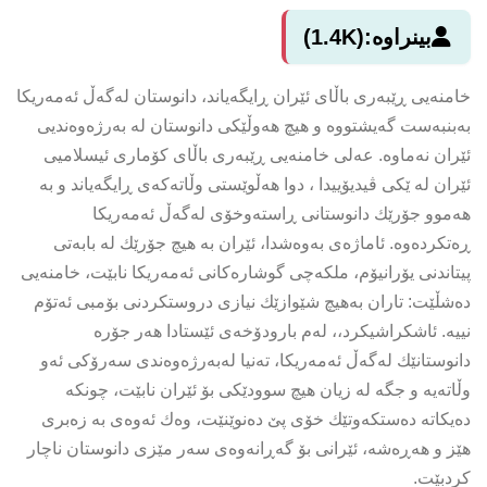
بینراوە:
(1.4K)
خامنەیی ڕێبەری باڵای ئێران ڕایگەیاند، دانوستان لەگەڵ ئەمەریكا
بەبنبەست گەیشتووە و هیچ هەوڵێكی دانوستان لە بەرژەوەندیی
ئێران نەماوە. عەلی خامنەیی ڕێبەری باڵای كۆماری ئیسلامیی
ئێران لە ێكی ڤیدیۆییدا ، دوا هەڵوێستی وڵاتەكەی ڕایگەیاند و بە
هەموو جۆرێك دانوستانی ڕاستەوخۆی لەگەڵ ئەمەریكا
ڕەتكردەوە. ئاماژەی بەوەشدا، ئێران بە هیچ جۆرێك لە بابەتی
پیتاندنی یۆرانیۆم، ملكەچی گوشارەكانی ئەمەریكا نابێت، خامنەیی
دەشڵێت: تاران بەهیچ شێوازێك نیازی دروستكردنی بۆمبی ئەتۆم
نییە. ئاشكراشیكرد،، لەم بارودۆخەی ئێستادا هەر جۆرە
دانوستانێك لەگەڵ ئەمەریكا، تەنیا لەبەرژەوەندی سەرۆكی ئەو
وڵاتەیە و جگە لە زیان هیچ سوودێكی بۆ ئێران نابێت، چونكە
دەیكاتە دەستكەوتێك خۆی پێ دەنوێنێت، وەك ئەوەی بە زەبری
هێز و هەڕەشە، ئێرانی بۆ گەڕانەوەی سەر مێزی دانوستان ناچار
كردبێت.