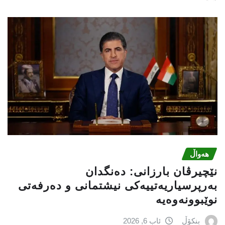
هەواڵ
نێچيرڤان بارزانى: دەنگدان
بەرپرسیاريه‌تییەکی نیشتمانى و دەرفەتی
نوێبوونەوەیە
بنکۆڵ
ئاب 6, 2026