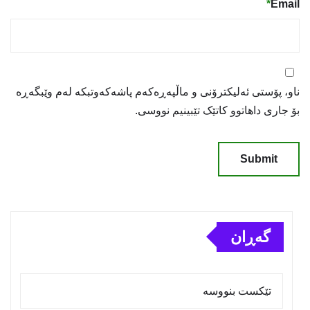
*
Email
ناو، پۆستی ئەلیکترۆنی و ماڵپەڕەکەم پاشەکەوتبکە لەم وێبگەڕە
بۆ جاری داهاتوو کاتێک تێبینیم نووسی.
گەڕان