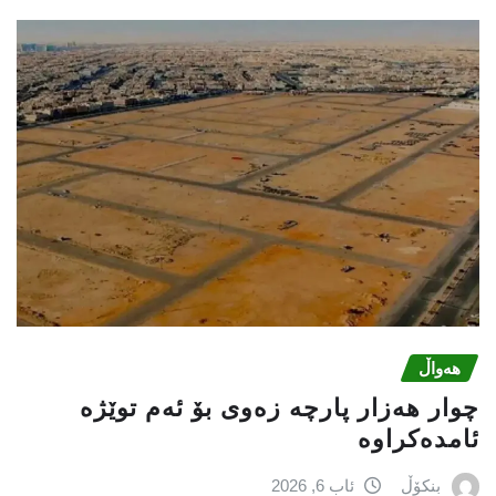
هەواڵ
چوار هەزار پارچە زەوی بۆ ئەم توێژە
ئامدەکراوە
بنکۆڵ
ئاب 6, 2026