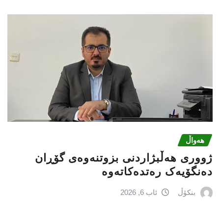
هەواڵ
ژووری هەڵبژاردنی بزوتنەوەى گۆڕان
دەنگۆیەک رەتدەکاتەوە
بنکۆڵ
ئاب 6, 2026