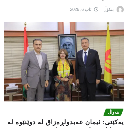
بنکۆڵ
ئاب 6, 2026
هەواڵ
یه‌كێتی: ئیمان عه‌بدولڕه‌زاق له‌ دوێنێوه‌ له‌