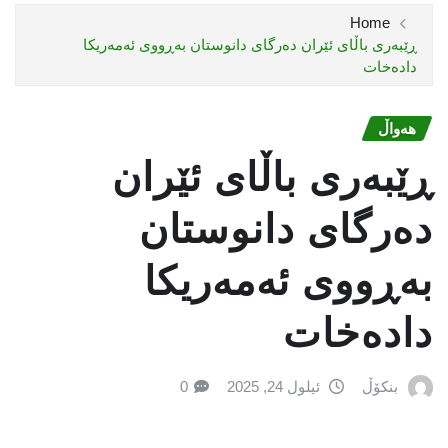
Home
ڕێبەری باڵای ئێران دەرگای دانوستان بەڕووی ئەمەریكا
دادەخات
هەواڵ
ڕێبەری باڵای ئێران
دەرگای دانوستان
بەڕووی ئەمەریكا
دادەخات
بنکۆڵ
ئیلول 24, 2025
0