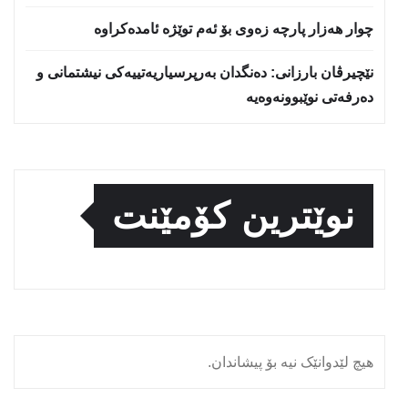
چوار هەزار پارچە زەوی بۆ ئەم توێژە ئامدەکراوە
نێچيرڤان بارزانى: دەنگدان بەرپرسیاريه‌تییەکی نیشتمانى و
دەرفەتی نوێبوونەوەیە
نوێترین کۆمێنت
هیچ لێدوانێک نیە بۆ پیشاندان.