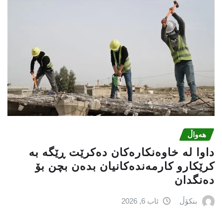
هەواڵ
داوا لە خاوەنکارەکان دەکرێت ڕێگە بە
کرێکارو کارمەندەکانیان بدەن بچن بۆ
دەنگدان
بنکۆڵ
ئاب 6, 2026