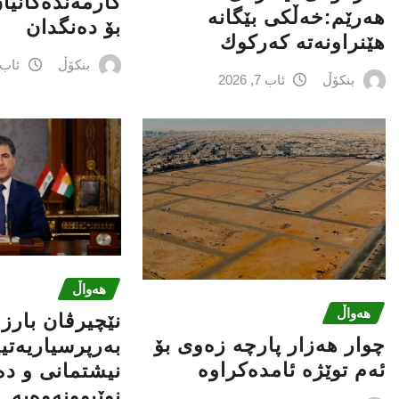
کارمەندەکانیا
هەرێم:خه‌ڵكی بێگانه‌
بۆ دەنگدان
هێنراونه‌ته‌ كه‌ركوك
بنکۆڵ
ئاب 6, 026
بنکۆڵ
ئاب 7, 2026
هەواڵ
هەواڵ
نێچيرڤان بارز
چوار هەزار پارچە زەوی بۆ
بەرپرسیاريه‌تی
ئەم توێژە ئامدەکراوە
نیشتمانى و د
نوێبوونەوەیە