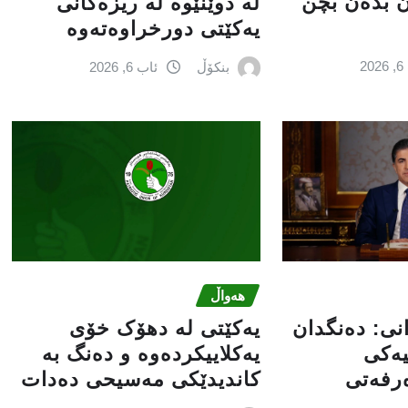
ن بدەن بچن
له‌ دوێنێوه‌ له‌ ریزه‌كانی
یه‌كێتی دورخراوه‌ته‌وه‌
2
بنکۆڵ
ئاب 6, 2026
هەواڵ
انى: دەنگدان
یەکێتی لە دهۆک خۆی
یەکی
یەکلاییکردەوە و دەنگ بە
ەرفەتی
کاندیدێکی مەسیحی دەدات