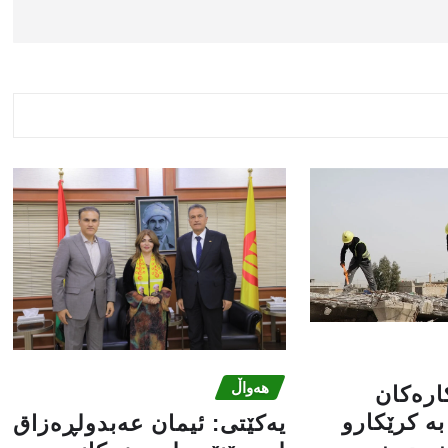
هەواڵ
کارەکان
ە کرێکارو
یه‌كێتی: ئیمان عه‌بدولڕه‌زاق