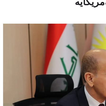
مریكایە