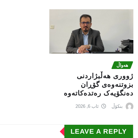
هەواڵ
ژووری هەڵبژاردنی
بزوتنەوەى گۆڕان
دەنگۆیەک رەتدەکاتەوە
بنکۆڵ
ئاب 6, 2026
LEAVE A REPLY