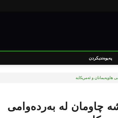
پەیوەندیکردن
هاوپەیمانان و ئەمریكایە
ە چاومان لە بەردەوامی