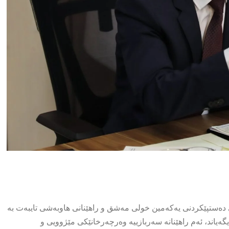
ستپێكردنی یەكەمین خولی مەشق و راهێنانی هاوبەشی تایبەت بە
ی 1 و 2ـی هێزی پێشمەرگە رایگەیاند، ئەم راهێنانە سەربازییە وەرچەرخانێكی مێژوویی و