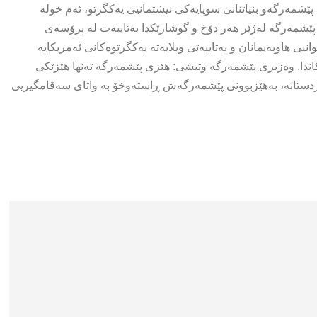
ێشمەرگەو بنیاتنانی سوپایەكی نیشتمانیی یەكگرتو، ئەم خولە
پێشمەرگە لەژێر هەر دۆخ و گوشارێكدا بەتایبەت لە پرۆسەی
ی هاوپەیمانان و بەتایبەتی ویلایەتە یەكگرتوەكانی ئەمریكایە
ندا. وەزیری پێشمەرگە وتیشی: هێزی پێشمەرگە تەنها هێزێكی
وردستانە، بەهێزبوونی پێشمەرگەش ڕاستەوخۆ بە واتای سەقامگیریی