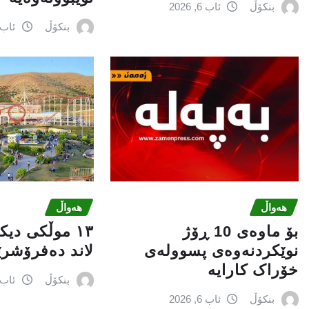
بنکۆڵ
ئاب 6, 2026
بنکۆڵ
ئاب 6, 026
هەواڵ
هەواڵ
بۆ ماوەی 10 ڕۆژ
١٣ موڵکی دی
نوێکردنەوەی پسوولەی
لاند دەفرۆشر
خۆراک کارایە
بنکۆڵ
ئاب 6, 026
بنکۆڵ
ئاب 6, 2026