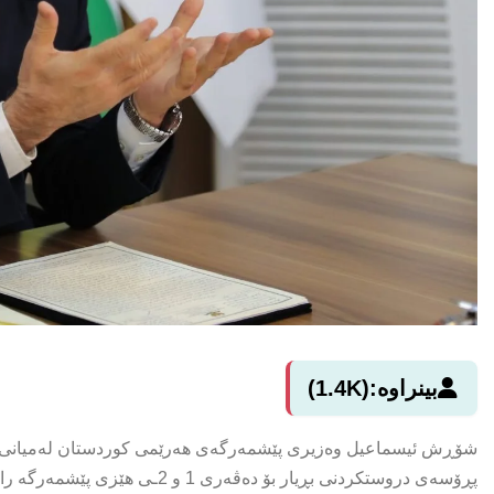
بینراوە:
(1.4K)
شۆڕش ئیسماعیل وەزیری پێشمەرگەی هەرێمی كوردستان لەمیانی دە
پڕۆسەی دروستكردنی بڕیار بۆ دەڤەر