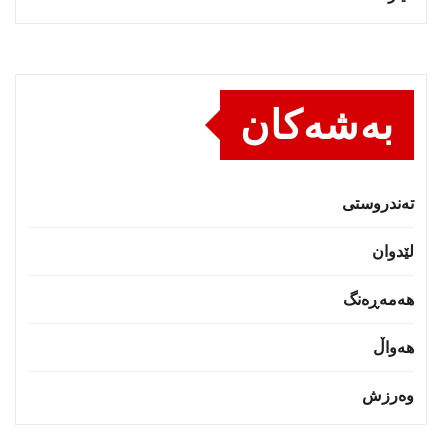
بەشەکان
تەندروستى
لێدوان
هەمەڕەنگ
هەواڵ
وەرزش