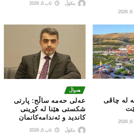
بنکۆڵ
ئاب 6, 2026
2
هەواڵ
کە لە چاڤی
عه‌لی‌ حه‌مه‌ ساڵح: پارتی‌
ێت
شكستی‌ هێنا له‌ كڕینی‌
كاندید و ئه‌ندامه‌كانمان
2
بنکۆڵ
ئاب 6, 2026