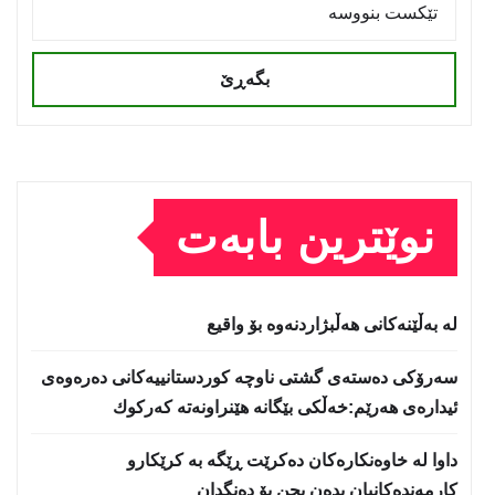
بگەڕێ
نوێترین بابەت
لە بەڵێنەکانی هەڵبژاردنەوە بۆ واقیع
سه‌رۆكی دەستەی گشتی ناوچە كوردستانییەكانی دەرەوەی
ئیدارەی هەرێم:خه‌ڵكی بێگانه‌ هێنراونه‌ته‌ كه‌ركوك
داوا لە خاوەنکارەکان دەکرێت ڕێگە بە کرێکارو
کارمەندەکانیان بدەن بچن بۆ دەنگدان