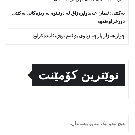
یه‌كێتی: ئیمان عه‌بدولڕه‌زاق له‌ دوێنێوه‌ له‌ ریزه‌كانی یه‌كێتی
دورخراوه‌ته‌وه‌
چوار هەزار پارچە زەوی بۆ ئەم توێژە ئامدەکراوە
نوێترین کۆمێنت
هیچ لێدوانێک نیە بۆ پیشاندان.