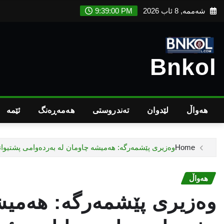
Ski
شەممە, 8 ئاب 2026
9:39:01 PM
t
conten
Bnkol
هەواڵ
لێدوان
تەندروستى
هەمەڕەنگ
ئێمە
Home
وەزیری پێشمەرگە: هەمیشە چاومان لە بەردەوامی پشتیوانی 
هەواڵ
وەزیری پێشمەرگە: هەمیش