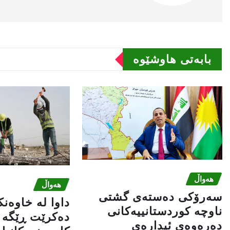
بابەتى هاوشێوە
هەواڵ
هەواڵ
سه‌رۆكی دەستەی گشتی
داوا لە خاوەن
ناوچە كوردستانییەكانی
دەکرێت ڕێگە ب
دەرەوەی ئیدارەی