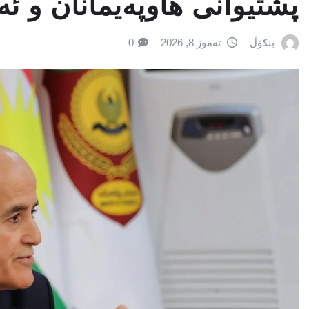
پشتیوانی هاوپەیمانان و ئە
بنکۆڵ
تەموز 8, 2026
0