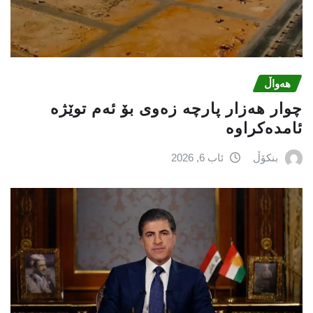
هەواڵ
چوار هەزار پارچە زەوی بۆ ئەم توێژە
ئامدەکراوە
بنکۆڵ
ئاب 6, 2026