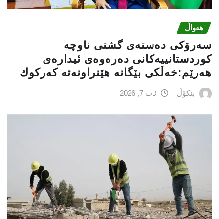
هەواڵ
سه‌رۆكی دەستەی گشتی ناوچە
كوردستانییەكانی دەرەوەی ئیدارەی
هەرێم:خه‌ڵكی بێگانه‌ هێنراونه‌ته‌ كه‌ركوك
بنکۆڵ
ئاب 7, 2026