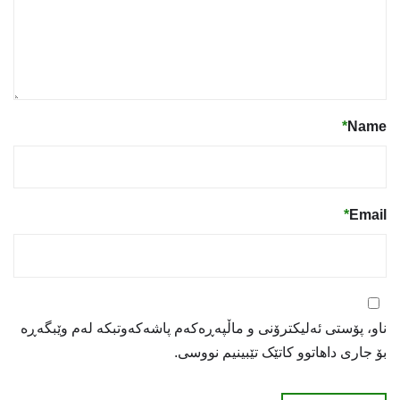
*
Name
*
Email
ناو، پۆستی ئەلیکترۆنی و ماڵپەڕەکەم پاشەکەوتبکە لەم وێبگەڕە
بۆ جاری داهاتوو کاتێک تێبینیم نووسی.