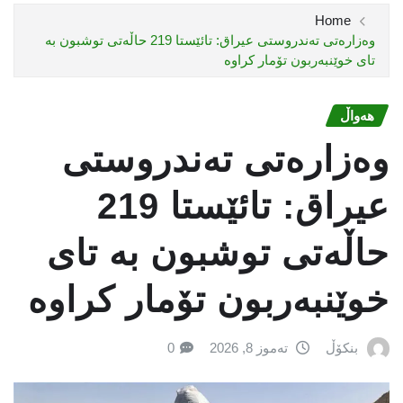
Home
وەزارەتی تەندروستی عیراق: تائێستا 219 حاڵەتی توشبون بە
تای خوێنبەربون تۆمار كراوە
هەواڵ
وەزارەتی تەندروستی
عیراق: تائێستا 219
حاڵەتی توشبون بە تای
خوێنبەربون تۆمار كراوە
بنکۆڵ
تەموز 8, 2026
0