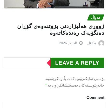
هەواڵ
ژووری هەڵبژاردنی بزوتنەوەى گۆڕان
دەنگۆیەک رەتدەکاتەوە
بنکۆڵ
ئاب 6, 2026
LEAVE A REPLY
پۆستی ئەلیکترۆنییەکەت بڵاوناکرێتەوە.
خانە پێویستەکان دەستنیشانکراون بە
*
Comment