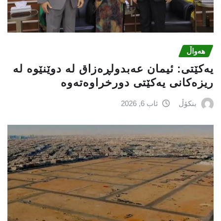
هەواڵ
یه‌كێتی: ئیمان عه‌بدولڕه‌زاق له‌ دوێنێوه‌ له‌
ریزه‌كانی یه‌كێتی دورخراوه‌ته‌وه‌
بنکۆڵ
ئاب 6, 2026