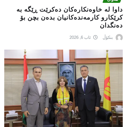
داوا لە خاوەنکارەکان دەکرێت ڕێگە بە
کرێکارو کارمەندەکانیان بدەن بچن بۆ
دەنگدان
بنکۆڵ
ئاب 6, 2026