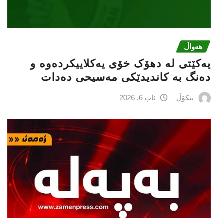
هەواڵ
یەکێتی لە دهۆک خۆی یەکلاییکردەوە و
دەنگ بە کاندیدێکی مەسیحی دەدات
بنکۆڵ
ئاب 6, 2026