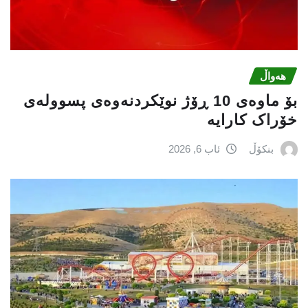
هەواڵ
بۆ ماوەی 10 ڕۆژ نوێکردنەوەی پسوولەی
خۆراک کارایە
بنکۆڵ
ئاب 6, 2026