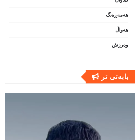
هەمەڕەنگ
هەواڵ
وەرزش
بابەتى تر