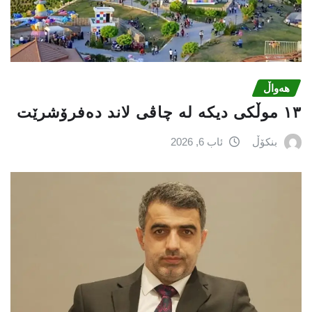
هەواڵ
١٣ موڵکی دیکە لە چاڤی لاند دەفرۆشرێت
بنکۆڵ
ئاب 6, 2026