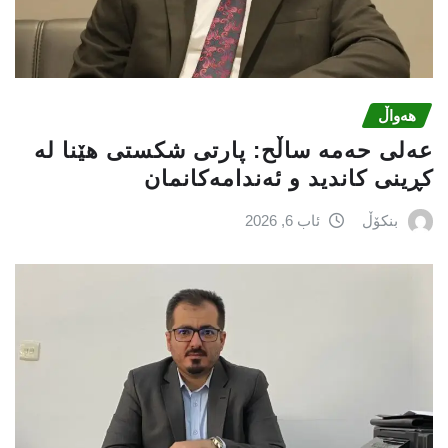
هەواڵ
عه‌لی‌ حه‌مه‌ ساڵح: پارتی‌ شكستی‌ هێنا له‌
كڕینی‌ كاندید و ئه‌ندامه‌كانمان
بنکۆڵ
ئاب 6, 2026