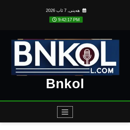
Ski
هەینی, 7 ئاب 2026
t
conten
9:42:19 PM
Bnkol