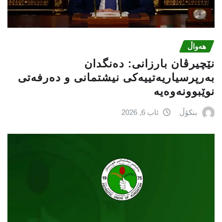
هەواڵ
نێچيرڤان بارزانى: دەنگدان
بەرپرسیاريه‌تییەکی نیشتمانى و دەرفەتی
نوێبوونەوەیە
بنکۆڵ
ئاب 6, 2026