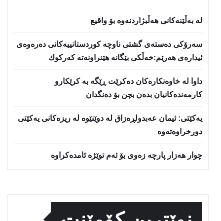
لە بەڵێنەکانی هەڵبژاردنەوە بۆ واقیع
سه‌رۆكی دەستەی گشتی ناوچە كوردستانییەكانی دەرەوەی
ئیدارەی هەرێم:خه‌ڵكی بێگانه‌ هێنراونه‌ته‌ كه‌ركوك
داوا لە خاوەنکارەکان دەکرێت ڕێگە بە کرێکارو
کارمەندەکانیان بدەن بچن بۆ دەنگدان
یه‌كێتی: ئیمان عه‌بدولڕه‌زاق له‌ دوێنێوه‌ له‌ ریزه‌كانی یه‌كێتی
دورخراوه‌ته‌وه‌
چوار هەزار پارچە زەوی بۆ ئەم توێژە ئامدەکراوە
نوێترین کۆمێنت