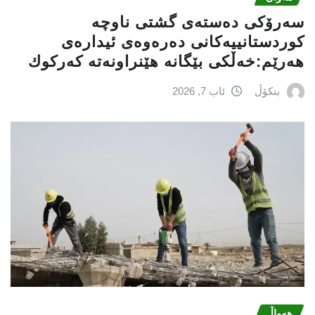
سه‌رۆكی دەستەی گشتی ناوچە
كوردستانییەكانی دەرەوەی ئیدارەی
هەرێم:خه‌ڵكی بێگانه‌ هێنراونه‌ته‌ كه‌ركوك
بنکۆڵ
ئاب 7, 2026
هەواڵ