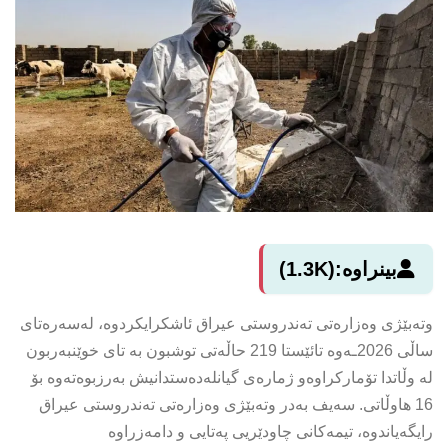
بینراوە:
(1.3K)
وتەبێژی وەزارەتی تەندروستی عیراق ئاشكرایكردوە، لەسەرەتای
ساڵی 2026ـەوە تائێستا 219 حاڵەتی توشبون بە تای خوێنبەربون
لە وڵاتدا تۆماركراوەو ژمارەی گیانلەدەستدانیش بەرزبوەتەوە بۆ
16 هاوڵاتی. سەیف بەدر وتەبێژی وەزارەتی تەندروستی عیراق
رایگەیاندوە، تیمەكانی چاودێریی پەتایی و دامەزراوە