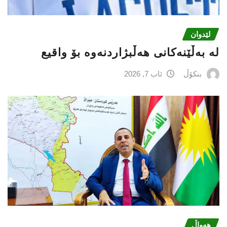
لێدوان
لە بەڵێنەکانی هەڵبژاردنەوە بۆ واقیع
بنکۆڵ
ئاب 7, 2026
هەواڵ