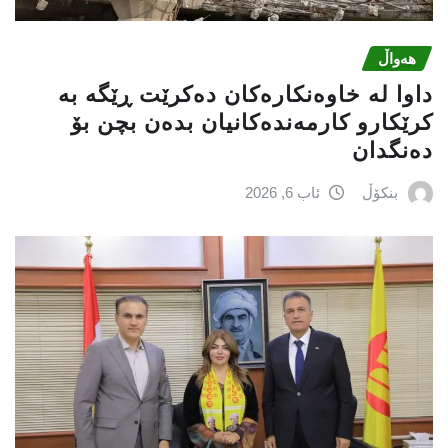
هەواڵ
داوا لە خاوەنکارەکان دەکرێت ڕێگە بە
کرێکارو کارمەندەکانیان بدەن بچن بۆ
دەنگدان
بنکۆڵ
ئاب 6, 2026