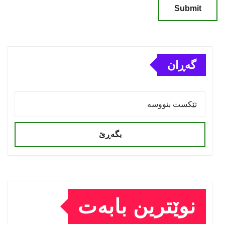
گەڕان
بگەڕێ
نوێترین بابەت