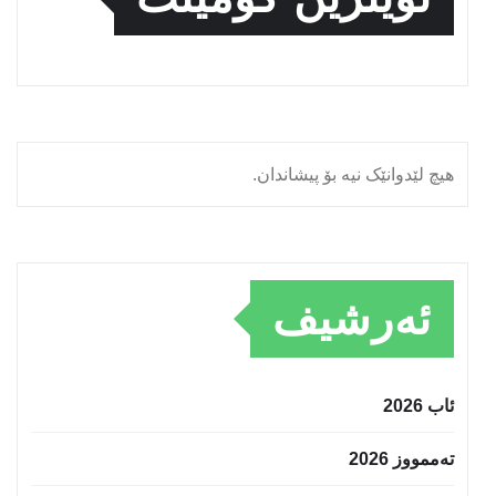
هیچ لێدوانێک نیە بۆ پیشاندان.
ئەرشیف
ئاب 2026
تەممووز 2026