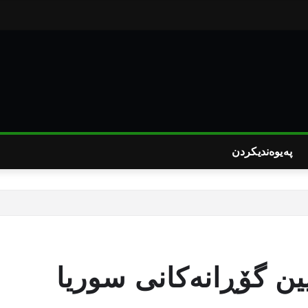
پەیوەندیکردن
یین گۆڕانه‌كانی سوریا