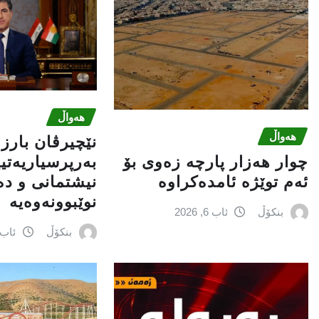
هەواڵ
هەواڵ
نێچيرڤان بارز
چوار هەزار پارچە زەوی بۆ
بەرپرسیاريه‌تی
ئەم توێژە ئامدەکراوە
نیشتمانى و د
نوێبوونەوەیە
بنکۆڵ
ئاب 6, 2026
بنکۆڵ
ئاب 6, 026