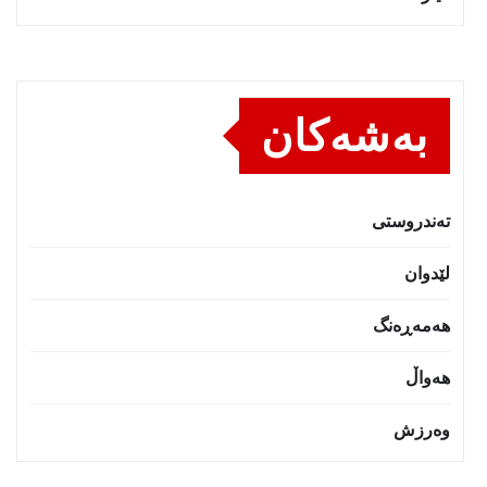
بەشەکان
تەندروستى
لێدوان
هەمەڕەنگ
هەواڵ
وەرزش