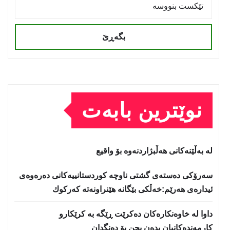
بگەڕێ
نوێترین بابەت
لە بەڵێنەکانی هەڵبژاردنەوە بۆ واقیع
سه‌رۆكی دەستەی گشتی ناوچە كوردستانییەكانی دەرەوەی
ئیدارەی هەرێم:خه‌ڵكی بێگانه‌ هێنراونه‌ته‌ كه‌ركوك
داوا لە خاوەنکارەکان دەکرێت ڕێگە بە کرێکارو
کارمەندەکانیان بدەن بچن بۆ دەنگدان