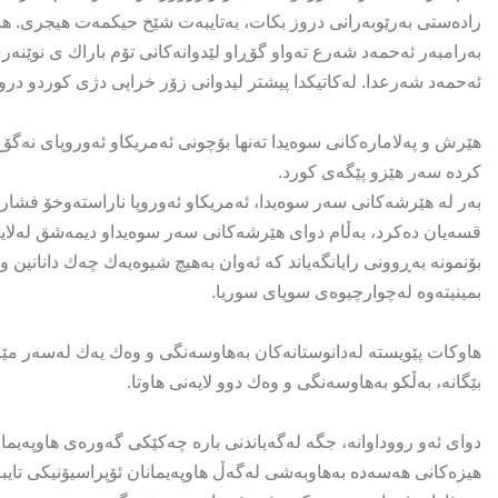
راده‌ستی به‌رێوبه‌رانی دروز بکات، به‌تایبه‌ت شێخ حیكمه‌ت هیجری. هاوك
به‌رامبەر ئه‌حمه‌د شەرع ته‌واو گۆڕاو لێدوانه‌كانی تۆم باراك ى نوێنه‌رى
ئه‌حمه‌د شه‌رعدا. له‌كاتیكدا پیشتر لیدوانی زۆر خراپی دژی كوردو دروو
هێرش و په‌لاماره‌كانی سوه‌یدا ته‌نها بۆچونی ئه‌مریكاو ئه‌وروپای نه‌گ
كرده‌ سه‌ر هێزو پێگه‌ی كورد.
به‌ر له‌ هێرشه‌كانی سه‌ر سوه‌یدا، ئه‌مریكاو ئه‌وروپا ناراسته‌وخۆ فشاری
قسه‌یان ده‌كرد، به‌ڵام دوای هێرشەکانی سەر سوه‌یداو دیمه‌شق لەلایەن 
بۆنمونه‌ به‌ڕوونی رایانگه‌یاند كه‌ ئه‌وان به‌هیچ شیوه‌یه‌ك چه‌ك دانانین
بمینیته‌وه‌ له‌چوارچیوه‌ی سوپای سوریا.
هاوكات پێویسته‌ له‌دانوستانه‌كان به‌هاوسه‌نگی و وه‌ك یه‌ك له‌سه‌ر 
بێگانه‌، به‌ڵكو به‌هاوسه‌نگی و وه‌ك دوو لایه‌نی هاوتا.
دوای ئه‌و رووداوانه‌، جگه‌ له‌گه‌یاندنی باره‌ چه‌كێكی گه‌وره‌ی هاوپه‌یم
هیزه‌كانی هه‌سه‌ده‌ به‌هاوبه‌شی له‌گه‌ڵ هاوپه‌یمانان ئۆپراسیۆنیكی تایب