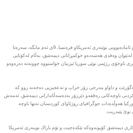
له‌دوایین كۆبونه‌وه‌ی نێوان هه‌سه‌ده‌و رژیمی نوێی سوریا به‌نێوانگرى و ئاماده‌بوونی نوێنه‌ری ئه‌مریكاو فره‌نسا، 9ی ئه‌م مانگه‌، سه‌رەتا
ه‌نێوان وه‌فدی هه‌سه‌دەو حوكمڕانانی دیمه‌شق، به‌ڵام له‌كۆتایی
زیری ناوخۆی رژێمی نوێی سوریا ئیزنیان خواستووه‌ چوونه‌ته‌ ده‌ره‌وه‌و
ی ده‌گۆرێت و داواو مه‌رجی زۆر خراپ و ته‌عجیزیی ده‌خه‌نه‌ روو كه‌
كردنی ناوچه‌كانی ره‌ققه‌و دێرزۆر به‌ده‌سه‌ڵاتدارانی دیمه‌شق. ئه‌مه‌ش
كه‌ توركیا هه‌وڵده‌دات جوگرافیای روژئاوای كوردستان ته‌نها ناوچه‌
 نوێ پێبدریت.
ری دیمه‌شق كۆبونه‌وه‌كه‌ تێكده‌چیت و تۆم باراك نوینه‌رى ئه‌مریكا