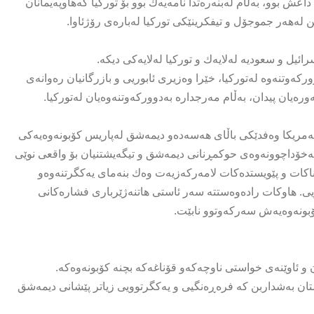
 بوو، به‌ڵام له‌بنه‌ره‌تدا نامه‌یه‌ك بوو بۆ توركیا كه‌هاوپەیمانان
ن له‌هه‌ر جموجۆل و تیفكرینێكی توركیا له‌باره‌ی رۆژئاوا.
ل و سعودیه‌ له‌لایه‌ك و توركیا له‌لایه‌كی دیكه‌.
‌وتنه‌وه‌ له‌توركیا، خێرا وه‌زیری ئابوریی و بازرگانیان ره‌وانه‌ی
ئه‌مریكا وه‌فدێكی باڵای هه‌سه‌ده‌و دیمەشق‌ له‌پاریس كۆبونه‌وه‌یه‌كی
اره‌ به‌خۆداچوونه‌وه‌ی حوكمڕنانی دیمەشق و تیگه‌یشتنیان بۆ واقعی نوێى
كات و پێویستده‌كات لامه‌ركه‌زیه‌ت وه‌ك بنه‌مای یه‌كگرتنه‌وه‌و
یی. هاوكات راده‌وه‌ستته‌ سه‌ر ئاستی هاتنه‌ژێرباری فشاره‌كانی
ۆبونه‌وه‌یه‌ش سه‌ركه‌وتوو نابێت.
 و ئاوێنه‌ی خواستی ناوچه‌كه‌و قۆناغه‌كه‌ بچنه‌ كۆبونه‌وه‌كه‌.
ن به‌شداربن كه‌ فره‌ڕه‌نگیی و یه‌كگرتوویی زیاتر پێشانی دیمه‌شق