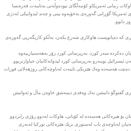
ات زمانی ئه‌مریكاو كۆمه‌ڵگای نیوده‌وڵه‌تی به‌تایبه‌ت فه‌ره‌نسا
 ئه‌مریكا گۆڕانی گه‌وره‌ی به‌خۆیه‌وه‌ بینی و چه‌ند لیدوانیكی له‌دژی
ز دابوو.
ۆڕی كه‌ ده‌یانویست هاوكاری شه‌رع بكه‌ن، به‌ڵكو كاریگه‌ریی گه‌وره‌ی
ان ده‌كرده‌ سه‌ر كورد. به‌رپرسانی كورد زۆر به‌هه‌ستیارییه‌وه‌
ئیسرائیل نوینه‌رو به‌رپرسانی كورد لیدوانه‌كانیان جیاوازتربوو.
 و ده‌بێت هه‌سه‌ده‌ وه‌ك هێزیكی تایبه‌ت له‌ناوچه‌كانی روژهه‌لاتی فورات
مێزی گفتوگۆ دانیشن نه‌ك وه‌فدی دیمه‌شق خاوه‌ن ماڵ و ئه‌وانیش
انان بۆ هیزه‌كانی هه‌سه‌ده‌ له‌ كۆبانی، هاوكات له‌دوو رۆژی رابردوو
ه‌تیان له‌ناوچه‌ی باب له‌سنوری نزیك هێزه‌كانی توركیا له‌به‌ری