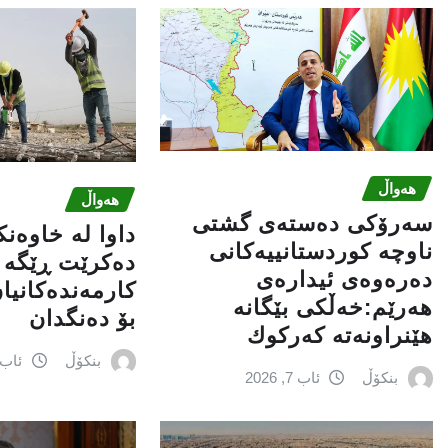
هەواڵ
هەواڵ
سه‌رۆكی دەستەی گشتی
داوا لە خاوەن
ناوچە كوردستانییەكانی
دەکرێت ڕێگە ب
دەرەوەی ئیدارەی
کارمەندەکانیا
هەرێم:خه‌ڵكی بێگانه‌
بۆ دەنگدان
هێنراونه‌ته‌ كه‌ركوك
بنکۆڵ
ئاب 6, 026
بنکۆڵ
ئاب 7, 2026