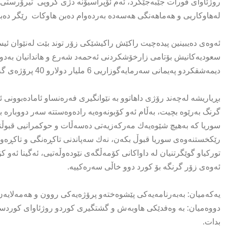
روژئاوای فورات جێبه‌جێكرد، ئه‌م ئۆپراسیۆنه‌ دژی گروپی ‌ تیرۆرستی داعش
له‌هاوكاریی و هه‌ماهه‌نگی هه‌سه‌ده‌ بەردەوام دەبن هاوکات ‌‌ رێگر دەب
ئەوەی دەیبینین پیده‌چیت راكێش راكیشێكی زۆر توند بێت له‌نێوان ئیسرائی
سعودیه‌كانیش بۆتامی زارخۆشكردنی ئه‌حمه‌د شه‌رع و هاندانیان به‌دووركه
دیمه‌شقكردو په‌یمانی سەرمایەگوزاریی 6 ملیار دولارو 40 پرۆژه‌ی گه‌وره‌یان پیدان، به‌ڵام مه‌‌رجداره‌ به‌دووركه‌وتنه‌وه‌یان له‌توركیا.
بڕیاریشه‌ له‌چه‌ند رۆژی داهاتوو به‌ نێوانگیری فه‌ره‌نساو ئاماده‌بوونی 
گرنگ به‌رێوه‌ بچیت، به‌ڵام ئه‌و كۆبونه‌وه‌یه‌ راده‌وه‌ستته‌ سه‌ر دووب
سوریا كه‌ به‌هیچ شێوه‌یه‌ك مه‌ركه‌زیه‌تی ده‌سه‌ڵات و حوكمرانیی قبوڵنا
رێكخستنه‌وه‌ى سوریا قبوڵ بكه‌ن، نه‌ك سه‌پاندنی تاكڕه‌نگی و تاكڕه‌و
توركیاو گوێگرتنیان له‌ داواكانی كۆمه‌ڵگه‌ی نێوده‌وڵه‌تیی، ئه‌گینا ئه‌و ك
ئه‌وه‌ی زۆر گرنگه‌ بۆ كورد دوو خاڵی سه‌ره‌كییه‌.
یه‌كه‌میان: به‌به‌رنامه‌یه‌كی پێشوه‌خته‌و پرۆژه‌یه‌كی روون و هه‌مه‌لایه‌ن
دووه‌میان: به‌ وه‌فدێكی هاوبه‌ش و گشتگیری كوردو روژئاوای كوردستا
بدات.