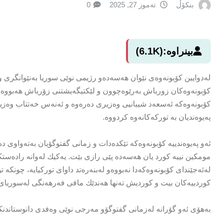
بنکۆڵ
تەموز 27, 2025
0
بینراوە:
(6.1K)
كۆبونه‌وه‌كان زورباش به‌رێوه‌چوون و لێكتیگه‌یشتنی زۆرباش هه‌بووه‌ ل
كۆبونه‌وه‌كه‌ ئه‌سعه‌د شیبانیی وه‌زیری ده‌ره‌وه‌ و ئه‌نه‌س خه‌تتاب وه‌
په‌یوه‌ندیان به‌ توركه‌كانه‌وه‌ كردووه‌.
ئه‌و په‌یوه‌ندییه‌ كۆبونه‌وه‌كه‌ تێكده‌دات و زمانی گفتوگۆیان به‌ته‌واو
مومكین نییه‌ كورد یان هه‌سه‌ده‌ پێى رازی بێت. یه‌كیك له‌وانه‌ راده‌ست
له‌ئه‌جێندای كۆبونه‌وه‌كه‌دا نه‌بووه‌و له‌بنه‌ره‌تد داوای توركیایه‌، چون
كوردییه‌كان بیت و كوردیش ته‌نها هه‌ندێك مافی فه‌رهه‌نگی له‌سوریای
به‌هۆی ئه‌و گۆرانه‌ له‌زمانی گفتوگۆو مه‌رجی نوێی وه‌فدی دانوستاندنكا