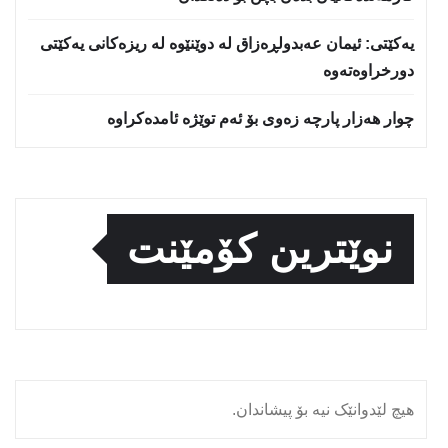
یه‌كێتی: ئیمان عه‌بدولڕه‌زاق له‌ دوێنێوه‌ له‌ ریزه‌كانی یه‌كێتی
دورخراوه‌ته‌وه‌
چوار هەزار پارچە زەوی بۆ ئەم توێژە ئامدەکراوە
نوێترین کۆمێنت
هیچ لێدوانێک نیە بۆ پیشاندان.