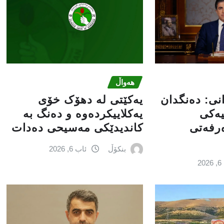
هەواڵ
انى: دەنگدان
یەکێتی لە دهۆک خۆی
یەکی
یەکلاییکردەوە و دەنگ بە
ەرفەتی
کاندیدێکی مەسیحی دەدات
بنکۆڵ
ئاب 6, 2026
2