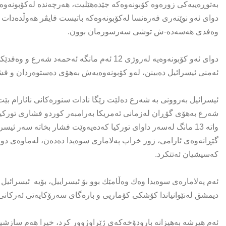
به‌توڕه‌ییه‌كی زوره‌وه‌ كۆبونه‌وه‌كه‌ جێده‌هێلیت، هه‌رچه‌نده‌ له‌كۆبونه‌
دوای ئه‌و نوێنه‌رى فەره‌نسا له‌كۆبونه‌وه‌كه‌ باتیست فایڤر هه‌وڵده‌دات 
وه‌فدی هه‌سه‌ده‌-ش توشی سه‌رسورمان بوون.
دوای ئەو کۆبونەوەیە له‌روژی 12 ئه‌م مانگه‌ ئه‌
ئه‌منی ئیسرائیل ده‌بینن، له‌و كۆبونه‌وه‌یه‌ش به‌هۆی ده‌ستوه‌ردان و ف
ئیسرائیل به‌روونی به‌ شه‌رع ده‌لێت رێگا نادات سنوره‌كانی نائارام بێت،
شه‌رع به‌هۆی گۆڕان له‌زمانی ئه‌مریكا به‌رامبه‌ر كوردو فشاری توركیا 
واته‌ 13 مانگ له‌سه‌ر داوای توركیا كه‌ده‌یه‌وێت فشار بخاته‌ سه‌ر
گێڕانه‌وه‌ی ئارامی، زور خراپ په‌لاماری سوه‌یدا ده‌ده‌ن، له‌ماوەی 
كه‌سیشیان ئه‌تتكرد.
ئه‌م په‌لاماره‌ی سوه‌یدا وه‌ك وەڵامێك بوو بۆ ئیسراییل، بۆیه‌ ‌‌ ئیسر
دیمشق له‌نێوانیاندا كۆشكی كۆماریی و باره‌گای سه‌رۆكایه‌تی ئه‌ركان
ئه‌م هیرشە‌ به‌هیزانە بارودۆخه‌كه‌ی ژێراوژوور كرد، خیرا هه‌م سازشیك