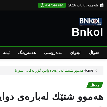
Ski
شەممە, 8 ئاب 2026
4:47:45 PM
t
conten
Bnkol
هەواڵ
لێدوان
تەندروستى
هەمەڕەنگ
ئێمە
Home
هه‌موو شتێك له‌باره‌ی دوایین گۆڕانه‌كانی سوریا
هەواڵ
هه‌موو شتێك له‌باره‌ی دوا