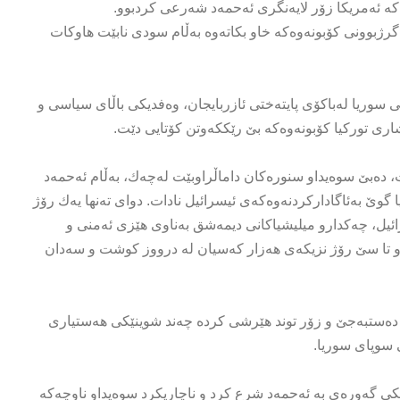
وه‌كه‌ ئه‌مریكا زۆر لایه‌نگری ئه‌حمه‌د شه‌رعی كردبوو.
گرژبوونی كۆبونه‌وه‌كه‌ خاو بكاته‌وه‌ به‌ڵام سودی نابێت هاوکات‌
حمه‌د شه‌رع و وه‌فدێكی سوریا له‌باكۆی پایته‌ختی ئازربایجان، وه‌فدیكی باڵای سیاسی و
شاری توركیا كۆبونه‌وه‌كه‌ بێ رێككه‌وتن كۆتایی دێت.
 ده‌بێ سوه‌یداو سنوره‌كان داماڵراوبێت له‌چه‌ك، به‌ڵام ئه‌حمه‌د
گوێ به‌ئاگاداركردنه‌وەكەی ئیسرائیل نادات. دوای ته‌نها یه‌ك رۆژ
 ئیسرائیل، چه‌كدارو میلیشیاكانی دیمه‌شق به‌ناوی هێزی ئه‌منی و
دوو تا سێ رۆژ نزیكه‌ی هه‌زار كه‌سیان لە درووز كوشت و سه‌دان
ائیل دەستبەجێ و زۆر توند هێرشی كرده‌ چه‌ند شوینێكی هه‌ستیاری
ی سوپای سوریا.
ی گه‌وره‌ی به‌ ئه‌حمه‌د شرع كرد و ناچاریکرد سوه‌یداو ناوچه‌كه‌