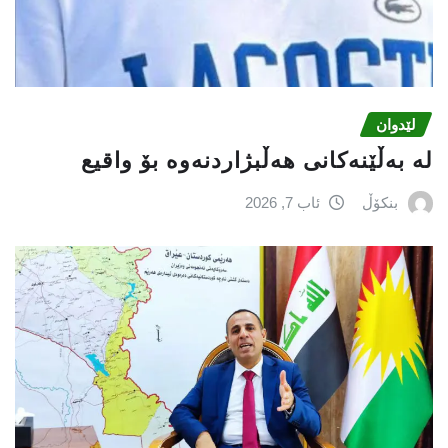
لێدوان
لە بەڵێنەکانی هەڵبژاردنەوە بۆ واقیع
بنکۆڵ
ئاب 7, 2026