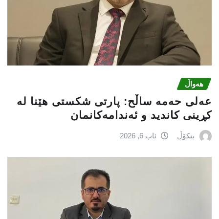
هەواڵ
عه‌لی‌ حه‌مه‌ ساڵح: پارتی‌ شكستی‌ هێنا له‌
كڕینی‌ كاندید و ئه‌ندامه‌كانمان
بنکۆڵ
ئاب 6, 2026