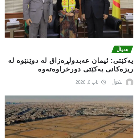
هەواڵ
یه‌كێتی: ئیمان عه‌بدولڕه‌زاق له‌ دوێنێوه‌ له‌
ریزه‌كانی یه‌كێتی دورخراوه‌ته‌وه‌
بنکۆڵ
ئاب 6, 2026