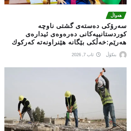
هەواڵ
سه‌رۆكی دەستەی گشتی ناوچە
كوردستانییەكانی دەرەوەی ئیدارەی
هەرێم:خه‌ڵكی بێگانه‌ هێنراونه‌ته‌ كه‌ركوك
بنکۆڵ
ئاب 7, 2026