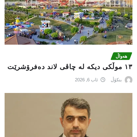
هەواڵ
١٣ موڵکی دیکە لە چاڤی لاند دەفرۆشرێت
بنکۆڵ
ئاب 6, 2026