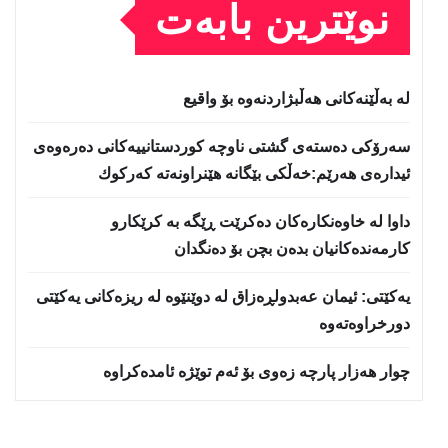
نوێترین بابەت
لە بەڵێنەکانی هەڵبژاردنەوە بۆ واقیع
سه‌رۆكی دەستەی گشتی ناوچە كوردستانییەكانی دەرەوەی
ئیدارەی هەرێم:خه‌ڵكی بێگانه‌ هێنراونه‌ته‌ كه‌ركوك
داوا لە خاوەنکارەکان دەکرێت ڕێگە بە کرێکارو
کارمەندەکانیان بدەن بچن بۆ دەنگدان
یه‌كێتی: ئیمان عه‌بدولڕه‌زاق له‌ دوێنێوه‌ له‌ ریزه‌كانی یه‌كێتی
دورخراوه‌ته‌وه‌
چوار هەزار پارچە زەوی بۆ ئەم توێژە ئامدەکراوە