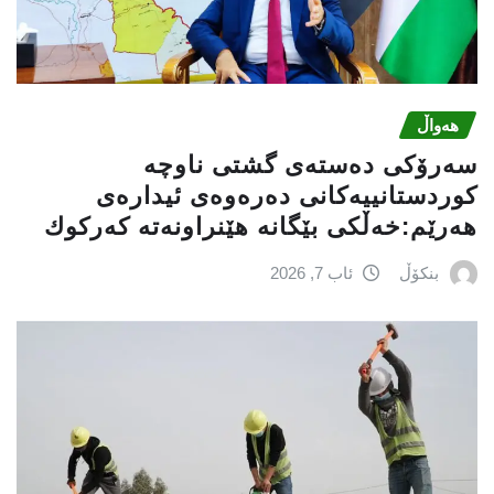
هەواڵ
سه‌رۆكی دەستەی گشتی ناوچە
كوردستانییەكانی دەرەوەی ئیدارەی
هەرێم:خه‌ڵكی بێگانه‌ هێنراونه‌ته‌ كه‌ركوك
بنکۆڵ
ئاب 7, 2026