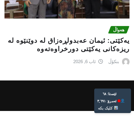
هەواڵ
یه‌كێتی: ئیمان عه‌بدولڕه‌زاق له‌ دوێنێوه‌ له‌
ریزه‌كانی یه‌كێتی دورخراوه‌ته‌وه‌
بنکۆڵ
ئاب 6, 2026
Live: 68
Today: 3,691
Click Here
Bnkol. All rights reserved.
2026
©