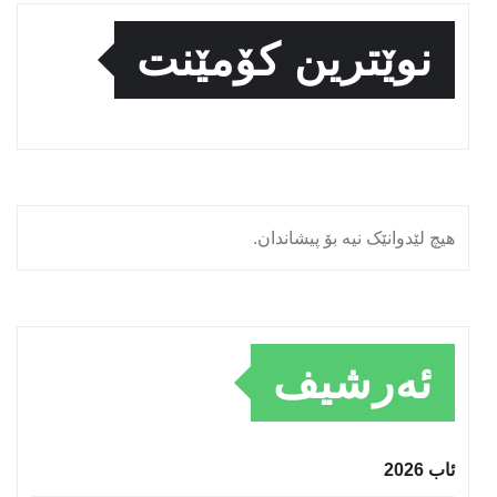
نوێترین کۆمێنت
هیچ لێدوانێک نیە بۆ پیشاندان.
ئەرشیف
ئاب 2026