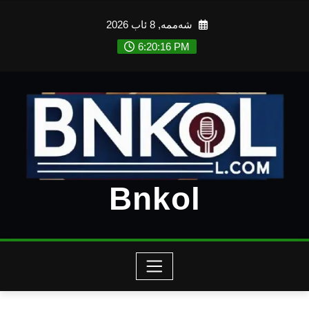
Ski
شەممە, 8 ئاب 2026
t
conten
6:20:17 PM
Bnkol