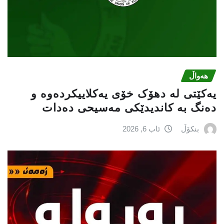
هەواڵ
یەکێتی لە دهۆک خۆی یەکلاییکردەوە و
دەنگ بە کاندیدێکی مەسیحی دەدات
بنکۆڵ
ئاب 6, 2026