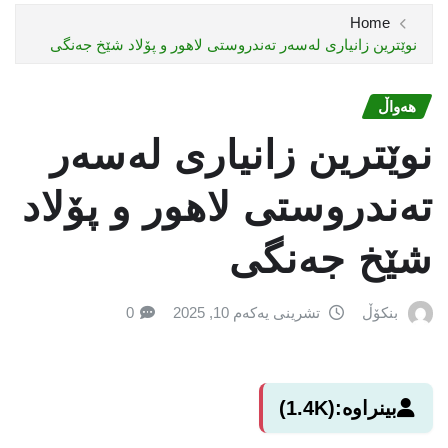
Home
نوێترین زانیارى لەسەر تەندروستی لاهور و پۆلاد شێخ جەنگی
هەواڵ
نوێترین زانیارى لەسەر
تەندروستی لاهور و پۆلاد
شێخ جەنگی
بنکۆڵ
تشرینی یەکەم 10, 2025
0
بینراوە:
(1.4K)