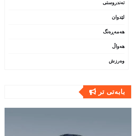
تەندروستى
لێدوان
هەمەڕەنگ
هەواڵ
وەرزش
بابەتى تر