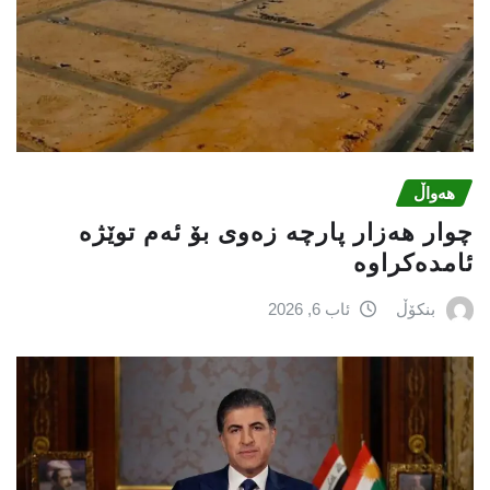
هەواڵ
چوار هەزار پارچە زەوی بۆ ئەم توێژە
ئامدەکراوە
بنکۆڵ
ئاب 6, 2026