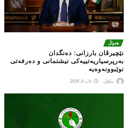
هەواڵ
نێچيرڤان بارزانى: دەنگدان
بەرپرسیاريه‌تییەکی نیشتمانى و دەرفەتی
نوێبوونەوەیە
بنکۆڵ
ئاب 6, 2026