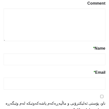
Comment
*
Name
*
Email
ناو، پۆستی ئەلیکترۆنی و ماڵپەڕەکەم پاشەکەوتبکە لەم وێبگەڕە