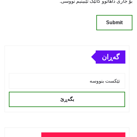
بۆ جاری داهاتوو کاتێک تێبینیم نووسی.
گەڕان
بگەڕێ