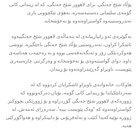
پۆڵاد شێخ جەنگی، برای لاهوور شێخ جەنگی، کە لە زیندانی کانی
گۆمەی سلێمانی دەستبەسەرە، بەهۆی تێکچوونی باری
تەندروستییەوە گواستراوەتەوە بۆ نەخۆشخانە.
بەگوێرەی ئەو زانیارییانەی لە بنەماڵەی لاهوور شێخ جەنگییەوە
ئاشکرا کراون، تەندروستیی پۆڵاد شێخ جەنگی ناجێگیرە، تووشی
هەوکردنێکی زۆر و تەنگەنەفەسی بووە و بە زەحمەت هەناسەی
داوە. دوای گواستنەوەی بۆ نەخۆشخانە و وەرگرتنی چارەسەری
پێویست، ناوبراو گەڕێندراوەتەوە بۆ زیندان.
هاوکات، خانەوادەی ناوبراو ئاشکرایان کردووە کە لە
سەردانێکیاندا بۆ زیندانی کانی گۆمە، بۆیان دەرکەوتووە کە
ژوورەکەی لاهوور شێخ جەنگی گۆڕدراوە و بۆ ژوورێکی بچووکتر
گواستراوەتەوە کە “وەک پێویست نییە”. سەرەڕای ئەمەش، لە
ژوورە نوێیەکەیدا کتێب و تەلەفزیۆنی بۆ دابینکراوە و هەواگۆڕکێی
هەیە.