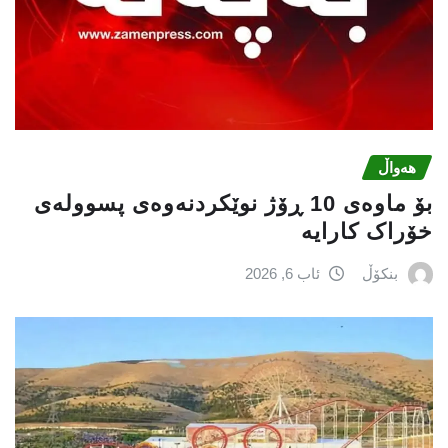
هەواڵ
بۆ ماوەی 10 ڕۆژ نوێکردنەوەی پسوولەی
خۆراک کارایە
بنکۆڵ
ئاب 6, 2026