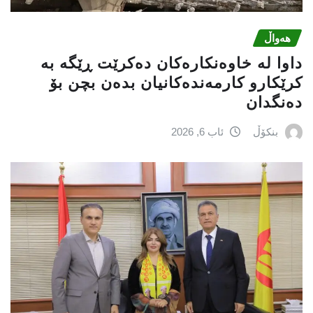
هەواڵ
داوا لە خاوەنکارەکان دەکرێت ڕێگە بە
کرێکارو کارمەندەکانیان بدەن بچن بۆ
دەنگدان
بنکۆڵ
ئاب 6, 2026