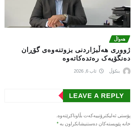
هەواڵ
ژووری هەڵبژاردنی بزوتنەوەى گۆڕان
دەنگۆیەک رەتدەکاتەوە
بنکۆڵ
ئاب 6, 2026
LEAVE A REPLY
پۆستی ئەلیکترۆنییەکەت بڵاوناکرێتەوە.
خانە پێویستەکان دەستنیشانکراون بە
*