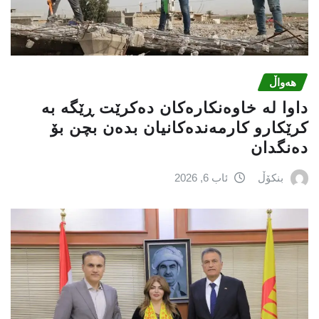
هەواڵ
داوا لە خاوەنکارەکان دەکرێت ڕێگە بە
کرێکارو کارمەندەکانیان بدەن بچن بۆ
دەنگدان
بنکۆڵ
ئاب 6, 2026