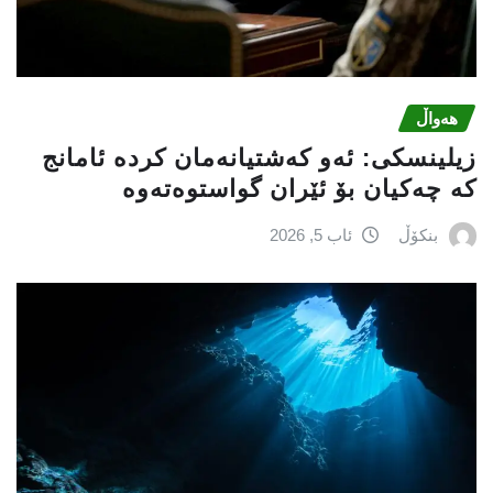
هەواڵ
زیلینسكی: ئەو كەشتیانەمان كردە ئامانج
كە چەكیان بۆ ئێران گواستوەتەوە
بنکۆڵ
ئاب 5, 2026