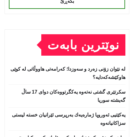
بگەڕێ
نوێترین بابەت
لە نێوان زۆنی زەرد و سەوزدا؛ کەرامەتی هاووڵاتی لە کوێی
هاوکێشەکەدایە؟
سكرتێری گشتی نەتەوە یەكگرتووەكان دوای 17 ساڵ
گەیشتە سوریا
یەكێتیی ئەوروپا ژمارەیەك بەرپرسی ئێرانیان خستە لیستی
سزاكانیانەوە