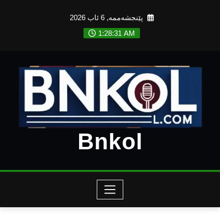
Ski
پێنجشەممە, 6 ئاب 2026
t
conten
1:28:33 AM
Bnkol