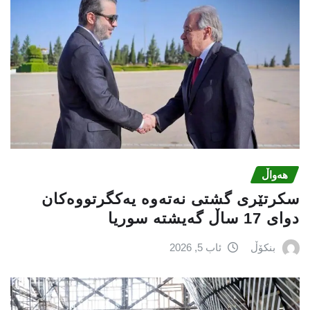
هەواڵ
سكرتێری گشتی نەتەوە یەكگرتووەكان
دوای 17 ساڵ گەیشتە سوریا
بنکۆڵ
ئاب 5, 2026