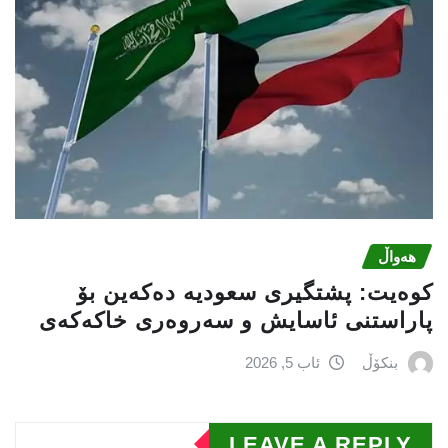
هەواڵ
كوەیت: پشتگیری سعودیە دەكەین بۆ
پاراستنی ئاسایش و سەروەری خاكەكەی
بنکۆڵ
ئاب 5, 2026
LEAVE A REPLY