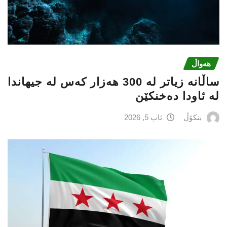
هەواڵ
ساڵانە زیاتر لە 300 هەزار كەس لە جیهاندا
لە ئاودا دەخنكێن
بنکۆڵ
ئاب 5, 2026