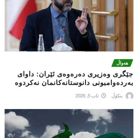
هەواڵ
جێگری وەزیری دەرەوەی ئێران: داوای
بەردەوامبونی دانوستانەكانمان نەكردوە
بنکۆڵ
ئاب 5, 2026