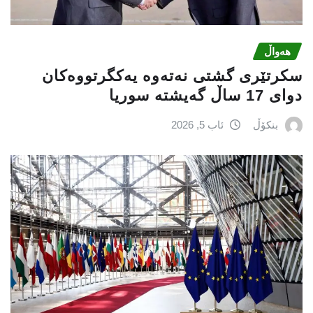
هەواڵ
سكرتێری گشتی نەتەوە یەكگرتووەكان
دوای 17 ساڵ گەیشتە سوریا
بنکۆڵ
ئاب 5, 2026