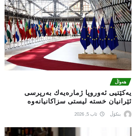
هەواڵ
یەكێتیی ئەوروپا ژمارەیەك بەرپرسی
ئێرانیان خستە لیستی سزاكانیانەوە
بنکۆڵ
ئاب 5, 2026