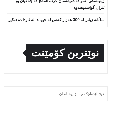
زیلینسكی: ئەو كەشتیانەمان كردە ئامانج كە چەكیان بۆ
ئێران گواستوەتەوە
ساڵانە زیاتر لە 300 هەزار كەس لە جیهاندا لە ئاودا دەخنكێن
نوێترین کۆمێنت
هیچ لێدوانێک نیە بۆ پیشاندان.