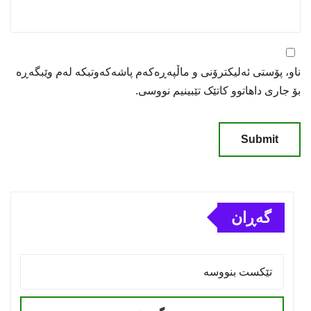
ناو، پۆستی ئەلیکترۆنی و ماڵپەڕەکەم پاشەکەوتبکە لەم وێبگەڕە
بۆ جاری داهاتوو کاتێک تێبینیم نووسی.
گەڕان