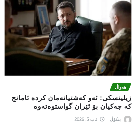
هەواڵ
زیلینسكی: ئەو كەشتیانەمان كردە ئامانج
كە چەكیان بۆ ئێران گواستوەتەوە
بنکۆڵ
ئاب 5, 2026