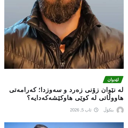
لێدوان
لە نێوان زۆنی زەرد و سەوزدا؛ کەرامەتی
هاووڵاتی لە کوێی هاوکێشەکەدایە؟
بنکۆڵ
ئاب 5, 2026