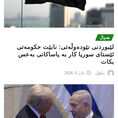
هەواڵ
لێبوردنی نێودەوڵەتی: نابێت حكومەتی
ئێستای سوریا كار بە یاساكانی بەعس
بكات
بنکۆڵ
ئاب 5, 2026