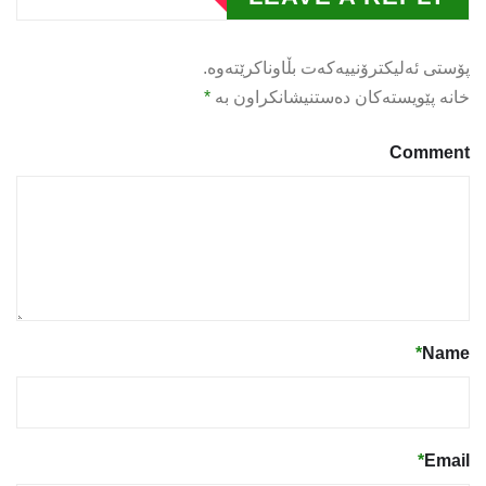
پۆستی ئەلیکترۆنییەکەت بڵاوناکرێتەوە.
خانە پێویستەکان دەستنیشانکراون بە
*
Comment
*
Name
*
Email