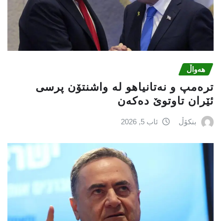
هەواڵ
ترەمپ و نەتانیاهو لە واشنتۆن پرسی
ئێران تاوتوێ دەكەن
بنکۆڵ
ئاب 5, 2026