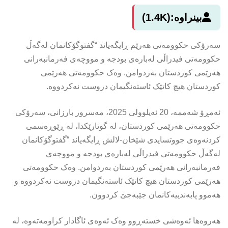
بینراوە:
(1.4K)
سەرۆکی حکوومەتی هەرێم ڕایگەیاند “گفتوگۆکانمان لەگەڵ
حکوومەتی فیدراڵی لەبارەی بودجە و مووچەی فەرمانبەرانی
هەرێمی کوردستان بەردوامن. وەک حکوومەتی هەرێمی
کوردستان هیچ کاتێک ئاستەنگیمان دروست نەکردووە.
ئەمڕۆ شەممە، 20 ئەیلوولی 2025، مەسرور بارزانی، سەرۆکی
حکوومەتی هەرێمی کوردستان، لە گوتارێکدا، لە ڕێوڕەسمی
کردنەوەی جووتسایدی شێخان-لالش ڕایگەیاند “گفتوگۆکانمان
لەگەڵ حکوومەتی فیدراڵی لەبارەی بودجە و مووچەی
فەرمانبەرانی هەرێمی کوردستان بەردوامن. وەک حکوومەتی
هەرێمی کوردستان هیچ کاتێک ئاستەنگیمان دروست نەکردووە و
هەموو پابەندییەکانمان جێبەجێ کردوون.
هەروەها ئەوەشى خستەڕوو وەک ئەوەی ئاگادار کراومەتەوە، لە