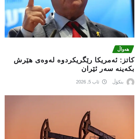
هەواڵ
كاتز: ئەمریكا رێگریكردوە لەوەی هێرش
بكەینە سەر ئێران
بنکۆڵ
ئاب 5, 2026