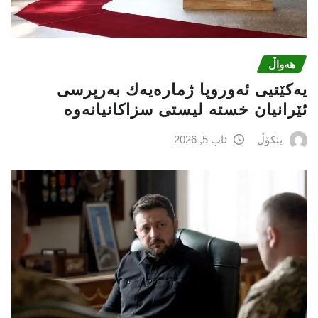
هەواڵ
یەكێتیی ئەوروپا ژمارەیەك بەرپرسی
ئێرانیان خستە لیستی سزاكانیانەوە
بنکۆڵ
ئاب 5, 2026