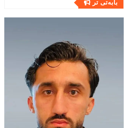
بابەتى تر