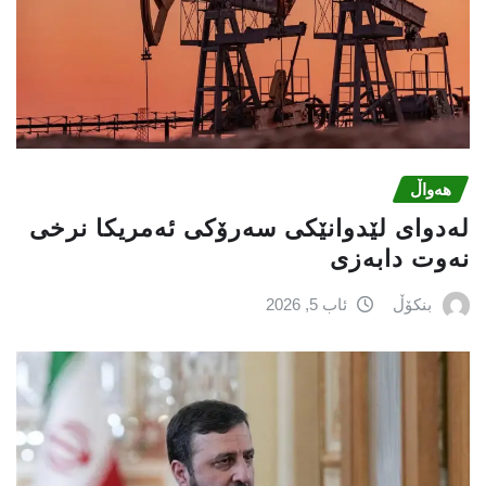
هەواڵ
لەدوای لێدوانێكی سەرۆكی ئەمریكا نرخی
نەوت دابەزی
بنکۆڵ
ئاب 5, 2026