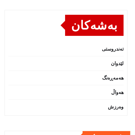
بەشەکان
تەندروستى
لێدوان
هەمەڕەنگ
هەواڵ
وەرزش