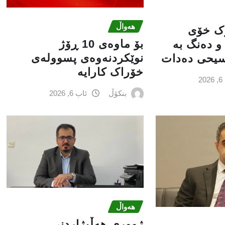
هەواڵ
ۆک خۆی
بۆ ماوەی 10 ڕۆژ
و دەنگ بە
نوێکردنەوەی پسوولەی
سیحی دەدات
خۆراک کارایە
2
بنکۆڵ
ئاب 6, 2026
هەواڵ
ژووری هەڵبژاردنی