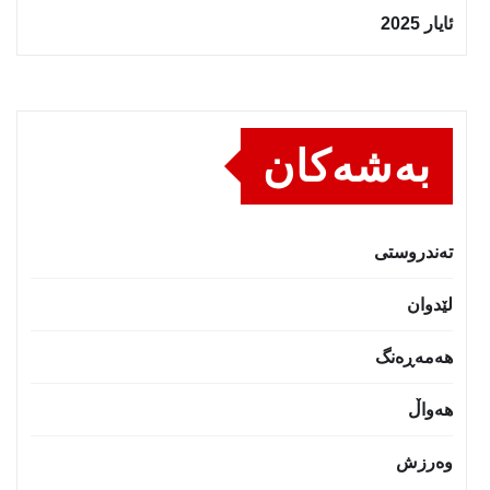
ئایار 2025
بەشەکان
تەندروستى
لێدوان
هەمەڕەنگ
هەواڵ
وەرزش