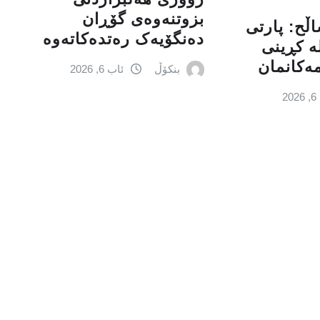
بزوتنەوەى گۆڕان
اڵح: پارتی‌
دەنگۆیەک رەتدەکاتەوە
‌ كڕینی‌
مه‌كانمان
بنکۆڵ
ئاب 6, 2026
2