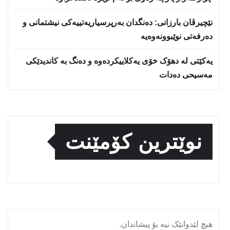
نێچيرڤان بارزانى: دەنگدان بەرپرسیاريه‌تییەکی نیشتمانى و
دەرفەتی نوێبوونەوەیە
یەکێتی لە دهۆک خۆی یەکلاییکردەوە و دەنگ بە کاندیدێکی
مەسیحی دەدات
نوێترین کۆمێنت
هیچ لێدوانێک نیە بۆ پیشاندان.