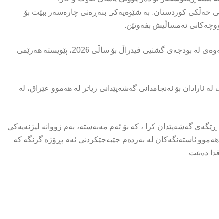
 خەڵکی کوردستان، بە شێوەیەکی بنەڕەتی چارەسەر ببێت بۆ
ووچەکانی ئەمساڵیش بفەوتێن.
سەرۆک وەزیرانی فیدراڵ و سەرۆکی حکومەت هاوڕابوون لەسەر ئەوەی لە بودجەی گشتیی فیدراڵ بۆ ساڵی 2026، پێویستە هەرێمی
ئارادان بۆ ئەنجامدانی گەشەپێدانی زیاتر لە هەموو عێراق، لە
ڕێگەی گەشەپێدان کرا ، کە بۆ ئەم مەبەستە، بەم زووانە لیژنەیەکی
هەموو ئاستەنگەکان لە بەردەم جێبەجێکردنی ئەم پڕۆژە گرنگە کە
دا دەبێت