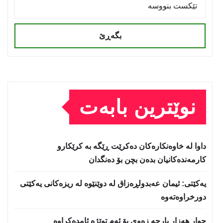
بگەڕێ
نوێترین بابەت
داوا لە خاوەنکارەکان دەکرێت ڕێگە بە کرێکارو
کارمەندەکانیان بدەن بچن بۆ دەنگدان
یه‌كێتی: ئیمان عه‌بدولڕه‌زاق له‌ دوێنێوه‌ له‌ ریزه‌كانی یه‌كێتی
دورخراوه‌ته‌وه‌
چوار هەزار پارچە زەوی بۆ ئەم توێژە ئامدەکراوە