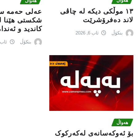
هەواڵ
هەواڵ
١٣ موڵکی دیکە لە چاڤی
عه‌لی‌ حه‌مه‌ س
لاند دەفرۆشرێت
شكستی‌ هێنا له
كاندید و ئه‌ندا
بنکۆڵ
ئاب 6, 2026
بنکۆڵ
ئاب 6, 026
هەواڵ
بۆ ئەوکەسانەی لەکەرکوک