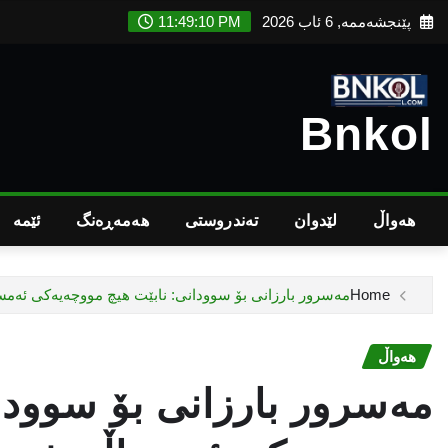
Ski
پێنجشەممە, 6 ئاب 2026
11:49:11 PM
t
conten
Bnkol
هەواڵ
لێدوان
تەندروستى
هەمەڕەنگ
ئێمە
Home
مەسرور بارزانی بۆ سوودانی: نابێت هیچ مووچەیەکی ئەم
هەواڵ
مەسرور بارزانی بۆ سوودا