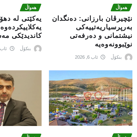
هەواڵ
هەواڵ
نێچيرڤان بارزانى: دەنگدان
یەکێتی لە ده
بەرپرسیاريه‌تییەکی
یەکلاییکردەوە 
نیشتمانى و دەرفەتی
کاندیدێکی مە
نوێبوونەوەیە
بنکۆڵ
ئاب 6, 026
بنکۆڵ
ئاب 6, 2026