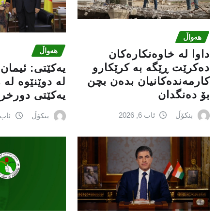
هەواڵ
هەواڵ
داوا لە خاوەنکارەکان
دەکرێت ڕێگە بە کرێکارو
یه‌كێتی: ئیمان
کارمەندەکانیان بدەن بچن
له‌ دوێنێوه‌ له‌
بۆ دەنگدان
یه‌كێتی دورخراو
بنکۆڵ
ئاب 6, 2026
بنکۆڵ
ئاب 6, 026