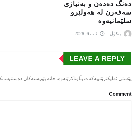
دەنگ دەدەن و بەنیازی
سەفەرن لە هەولێرو
سلێمانیەوە
بنکۆڵ
ئاب 6, 2026
LEAVE A REPLY
پۆستی ئەلیکترۆنییەکەت بڵاوناکرێتەوە.
خانە پێویستەکان دەستنیشانک
Comment