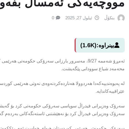
مووچەیەکی ئەمساڵ بفەو
بنکۆڵ
ئیلول 27, 2025
0
بینراوە:
(1.6K)
ئەمڕۆ شەممە 9/27، مەسرور بارزانی سەرۆکی حکومەتی 
محەمەد شیاع سوودانی پێگەیشت.
لە پەیوەندییەکەدا هەردوولا هەناردەکردنەوەی نەوتی هەرێمی کوردس
عێراقییەکاندایە.
سەرۆک وەزیرانی فیدراڵ سوپاسی سەرۆکی حکومەتی کرد بۆ گەیش
سەرۆک وەزیرانی فیدراڵ کرد بۆ نەهێشتنی ئاستەنگەکانی بەردەم گە
سەرۆکی حکومەتی هەرێمی کوردستان هیوای خواست ئەم ڕێککەوتنە ب