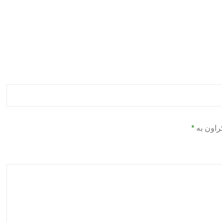
راون بە
*