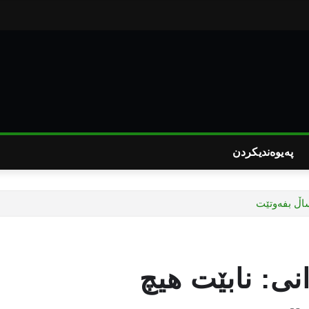
پەیوەندیکردن
ساڵ بفەوتێت
نی: نابێت هیچ