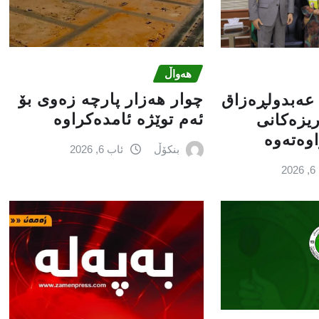
هەواڵ
چوار هەزار پارچە زەوی بۆ
 عه‌بدولڕه‌زاق
ئەم توێژە ئامدەکراوە
 ریزه‌كانی
ه‌ته‌وه‌
بنکۆڵ
ئاب 6, 2026
2