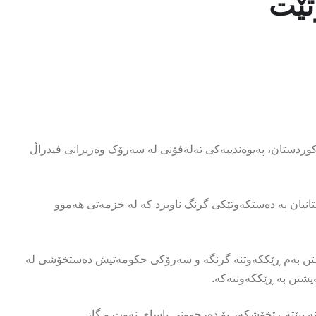
تێت
هەرێمی کوردستان، پەیوەندییەکی تەلەفۆنی لە سەرۆک وەزیرانی فیدراڵ
تانیان بە دەستکەوتێکی گرنگ ناوبرد کە لە خزمەتی هەموو
تن بەم ڕێککەوتنە گرنگە و سەرۆکی حکومەتیش دەستخۆشی لە
یشتن بە ڕێککەوتنەکە.
بێتە ڕێخۆشکەر بۆ دەرچوونی یاسای نەوت و گاز.