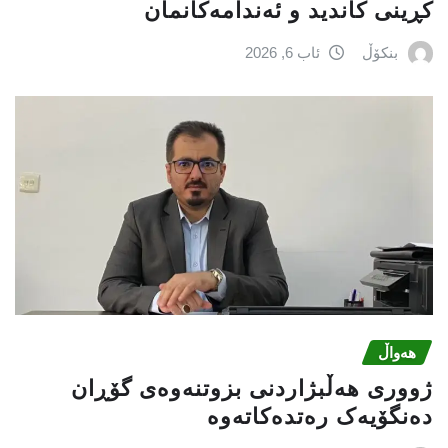
كڕینی‌ كاندید و ئه‌ندامه‌كانمان
بنکۆڵ
ئاب 6, 2026
هەواڵ
ژووری هەڵبژاردنی بزوتنەوەى گۆڕان
دەنگۆیەک رەتدەکاتەوە