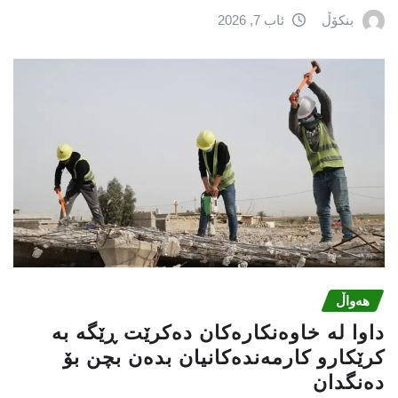
بنکۆڵ
ئاب 7, 2026
هەواڵ
داوا لە خاوەنکارەکان دەکرێت ڕێگە بە
کرێکارو کارمەندەکانیان بدەن بچن بۆ
دەنگدان