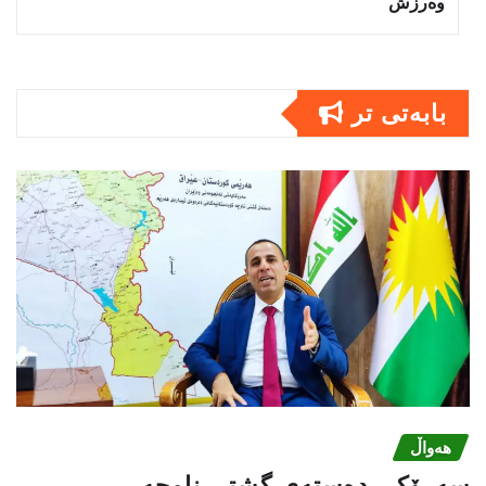
وەرزش
بابەتى تر
هەواڵ
سه‌رۆكی دەستەی گشتی ناوچە