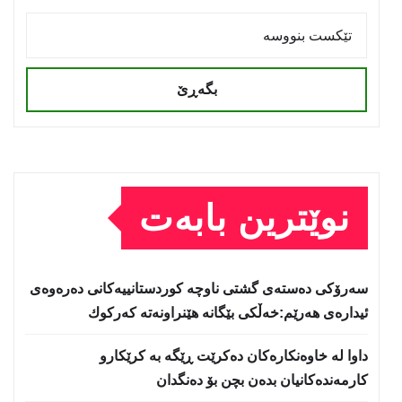
بگەڕێ
نوێترین بابەت
سه‌رۆكی دەستەی گشتی ناوچە كوردستانییەكانی دەرەوەی
ئیدارەی هەرێم:خه‌ڵكی بێگانه‌ هێنراونه‌ته‌ كه‌ركوك
داوا لە خاوەنکارەکان دەکرێت ڕێگە بە کرێکارو
کارمەندەکانیان بدەن بچن بۆ دەنگدان