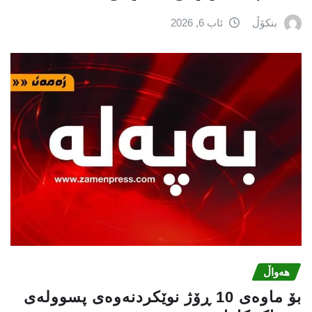
بنکۆڵ
ئاب 6, 2026
هەواڵ
بۆ ماوەی 10 ڕۆژ نوێکردنەوەی پسوولەی