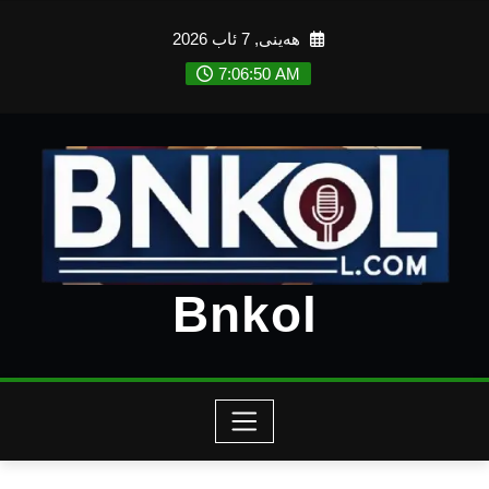
Ski
هەینی, 7 ئاب 2026
t
conten
7:06:52 AM
Bnkol