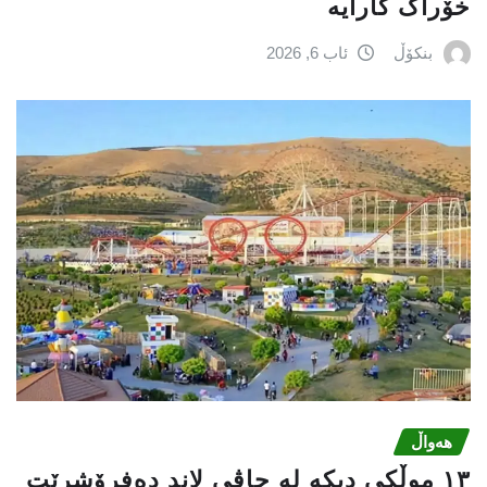
خۆراک کارایە
بنکۆڵ
ئاب 6, 2026
هەواڵ
١٣ موڵکی دیکە لە چاڤی لاند دەفرۆشرێت