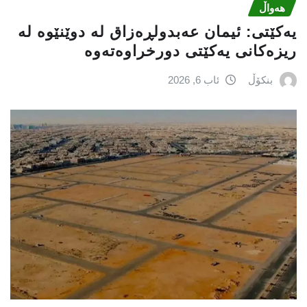
هەواڵ
یه‌كێتی: ئیمان عه‌بدولڕه‌زاق له‌ دوێنێوه‌ له‌
ریزه‌كانی یه‌كێتی دورخراوه‌ته‌وه‌
بنکۆڵ
ئاب 6, 2026