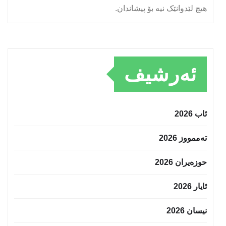
هیچ لێدوانێک نیە بۆ پیشاندان.
ئەرشیف
ئاب 2026
تەممووز 2026
حوزه‌یران 2026
ئایار 2026
نیسان 2026