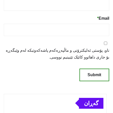
*
Email
ناو، پۆستی ئەلیکترۆنی و ماڵپەڕەکەم پاشەکەوتبکە لەم وێبگەڕە
بۆ جاری داهاتوو کاتێک تێبینیم نووسی.
گەڕان