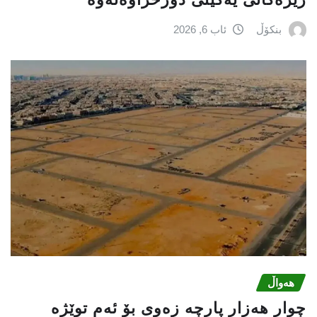
بنکۆڵ
ئاب 6, 2026
هەواڵ
چوار هەزار پارچە زەوی بۆ ئەم توێژە