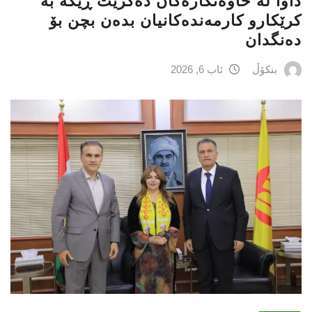
داوا لە خاوەنکارەکان دەکرێت ڕێگە بە
کرێکارو کارمەندەکانیان بدەن بچن بۆ
دەنگدان
بنکۆڵ
ئاب 6, 2026