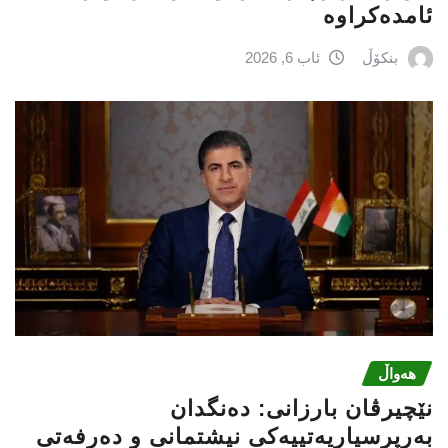
ئامدەکراوە
بنکۆڵ
ئاب 6, 2026
هەواڵ
نێچيرڤان بارزانى: دەنگدان
بەرپرسیاريه‌تییەکی نیشتمانى و دەرفەتی