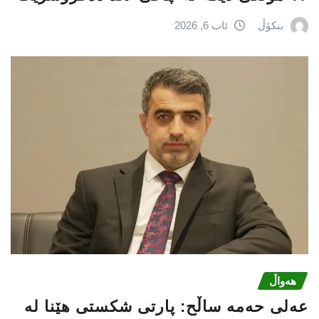
بنکۆڵ
ئاب 6, 2026
هەواڵ
عه‌لی‌ حه‌مه‌ ساڵح: پارتی‌ شكستی‌ هێنا له‌