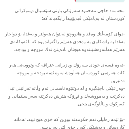
محه‌مه‌د حاجی مه‌حمود سه‌رۆكی‌ پارتی‌ سۆسیال دیموكراتی‌
كوردستان له‌ په‌یامێكی‌ ڤیدیۆییدا رایگه‌یاند كه‌:
-دوای‌ كۆمه‌ڵێك وه‌فد و هاتووچۆ له‌نێوان هه‌ولێر و به‌غدا، بۆ دواجار
به‌غدا به‌ راشكاوی‌ به‌ وه‌فدی‌ هه‌رێم راگه‌یاندووه‌ كه‌ تا ئه‌وكاته‌ی‌
هه‌رێم هه‌ڵنه‌وه‌شێننه‌وه‌ هیچتان ناده‌ینێ‌ نه‌ك مووچه‌ و بودجه‌.
-ئه‌وه‌ قسه‌ی‌ خودی‌ سه‌رۆك وه‌زیرانی‌ عێراقه‌ كه‌ وتوویه‌تی‌ هه‌ر
كات هه‌رێمی‌ كوردستان هه‌ڵوه‌شایه‌وه‌ ئێمه‌ بودجه‌ و مووچه‌
ده‌نێرین.
-وه‌زعێكی‌ ناجێگیره‌ و له‌ دوێنێوه‌ ئاسمانی‌ ئه‌م وڵاته‌ ته‌راتێنی‌ تێدا
ده‌كرێت و به‌مووشه‌ك و فڕۆكه‌ هێرش ده‌كرێته‌ سه‌ر سلێمانی‌ و
كه‌ركوك و پاڵاوگه‌ی‌ بێجی‌.
-بۆ ئێمه‌ زه‌لیلی‌ ئه‌م حكومه‌ته‌ بووین كه‌ خۆی‌ هیچ نییه‌، ئه‌مانه‌
كاره‌ساتن و به‌شێكی‌ كورد خۆی‌ لێی‌ به‌رپرسه‌.