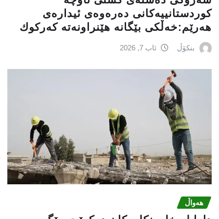
كوردستانییەكانی دەرەوەی ئیدارەی
هەرێم:خه‌ڵكی بێگانه‌ هێنراونه‌ته‌ كه‌ركوك
بنکۆڵ
ئاب 7, 2026
هەواڵ