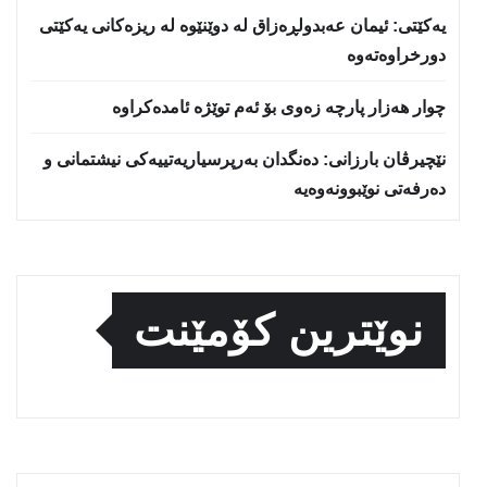
یه‌كێتی: ئیمان عه‌بدولڕه‌زاق له‌ دوێنێوه‌ له‌ ریزه‌كانی یه‌كێتی
دورخراوه‌ته‌وه‌
چوار هەزار پارچە زەوی بۆ ئەم توێژە ئامدەکراوە
نێچيرڤان بارزانى: دەنگدان بەرپرسیاريه‌تییەکی نیشتمانى و
دەرفەتی نوێبوونەوەیە
نوێترین کۆمێنت