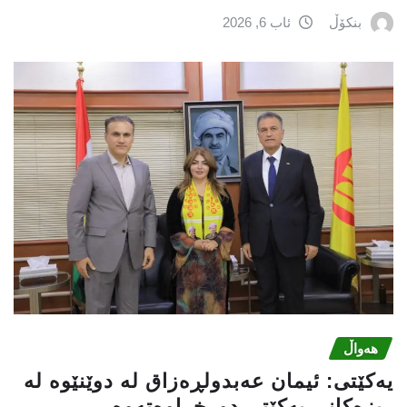
بنکۆڵ
ئاب 6, 2026
هەواڵ
یه‌كێتی: ئیمان عه‌بدولڕه‌زاق له‌ دوێنێوه‌ له‌
ریزه‌كانی یه‌كێتی دورخراوه‌ته‌وه‌