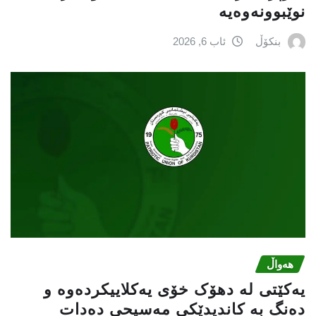
نوێبوونەوەیە
بنکۆڵ
ئاب 6, 2026
هەواڵ
یەکێتی لە دهۆک خۆی یەکلاییکردەوە و
دەنگ بە کاندیدێکی مەسیحی دەدات