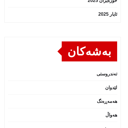
حوزه‌یران 2025
ئایار 2025
بەشەکان
تەندروستى
لێدوان
هەمەڕەنگ
هەواڵ