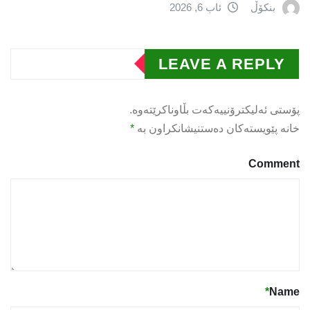
بنکۆڵ
ئاب 6, 2026
LEAVE A REPLY
پۆستی ئەلیکترۆنییەکەت بڵاوناکرێتەوە.
خانە پێویستەکان دەستنیشانکراون بە
*
Comment
*
Name