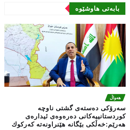
بابەتى هاوشێوە
هەواڵ
سه‌رۆكی دەستەی گشتی ناوچە
كوردستانییەكانی دەرەوەی ئیدارەی
هەرێم:خه‌ڵكی بێگانه‌ هێنراونه‌ته‌ كه‌ركوك