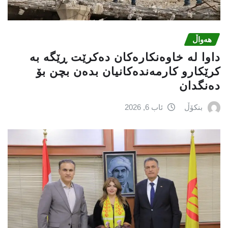
هەواڵ
داوا لە خاوەنکارەکان دەکرێت ڕێگە بە
کرێکارو کارمەندەکانیان بدەن بچن بۆ
دەنگدان
بنکۆڵ
ئاب 6, 2026