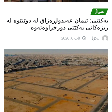
هەواڵ
یه‌كێتی: ئیمان عه‌بدولڕه‌زاق له‌ دوێنێوه‌ له‌
ریزه‌كانی یه‌كێتی دورخراوه‌ته‌وه‌
بنکۆڵ
ئاب 6, 2026