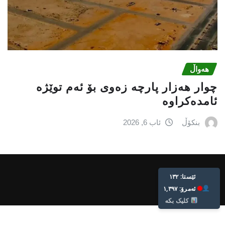
هەواڵ
چوار هەزار پارچە زەوی بۆ ئەم توێژە
ئامدەکراوە
بنکۆڵ
ئاب 6, 2026
ئێستا: ١٣٢
ئه‌مرۆ: ١,٣٩٧
کلیک بکە