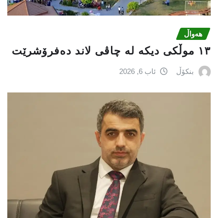
هەواڵ
١٣ موڵکی دیکە لە چاڤی لاند دەفرۆشرێت
بنکۆڵ
ئاب 6, 2026