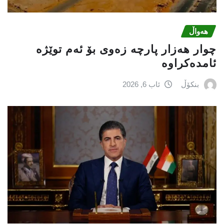
هەواڵ
چوار هەزار پارچە زەوی بۆ ئەم توێژە
ئامدەکراوە
بنکۆڵ
ئاب 6, 2026