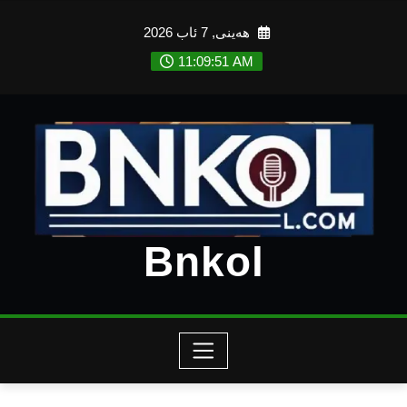
Ski
هەینی, 7 ئاب 2026
t
conten
11:09:53 AM
Bnkol