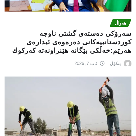
هەواڵ
سه‌رۆكی دەستەی گشتی ناوچە
كوردستانییەكانی دەرەوەی ئیدارەی
هەرێم:خه‌ڵكی بێگانه‌ هێنراونه‌ته‌ كه‌ركوك
بنکۆڵ
ئاب 7, 2026