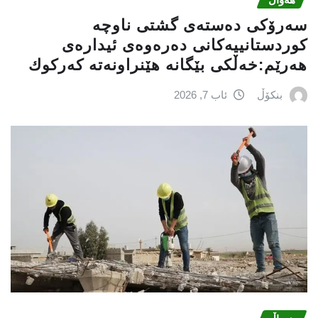
سه‌رۆكی دەستەی گشتی ناوچە
كوردستانییەكانی دەرەوەی ئیدارەی
هەرێم:خه‌ڵكی بێگانه‌ هێنراونه‌ته‌ كه‌ركوك
بنکۆڵ
ئاب 7, 2026