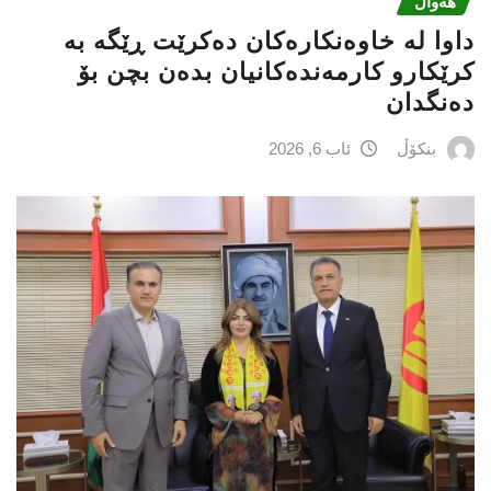
هەواڵ
داوا لە خاوەنکارەکان دەکرێت ڕێگە بە
کرێکارو کارمەندەکانیان بدەن بچن بۆ
دەنگدان
بنکۆڵ
ئاب 6, 2026