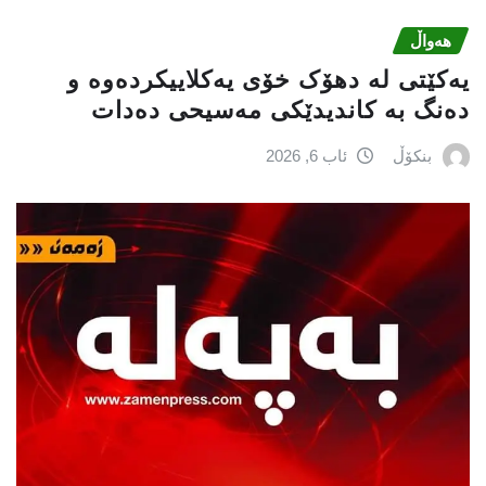
هەواڵ
یەکێتی لە دهۆک خۆی یەکلاییکردەوە و
دەنگ بە کاندیدێکی مەسیحی دەدات
بنکۆڵ
ئاب 6, 2026