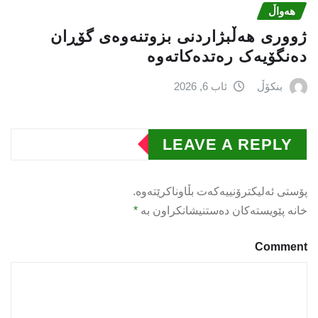
هەواڵ
ژووری هەڵبژاردنی بزوتنەوەى گۆڕان
دەنگۆیەک رەتدەکاتەوە
بنکۆڵ
ئاب 6, 2026
LEAVE A REPLY
پۆستی ئەلیکترۆنییەکەت بڵاوناکرێتەوە.
خانە پێویستەکان دەستنیشانکراون بە
*
Comment