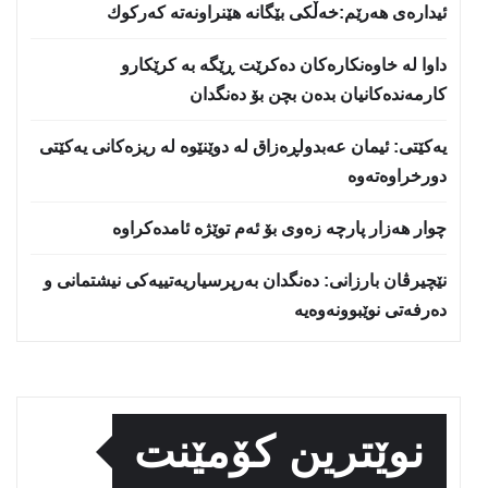
ئیدارەی هەرێم:خه‌ڵكی بێگانه‌ هێنراونه‌ته‌ كه‌ركوك
داوا لە خاوەنکارەکان دەکرێت ڕێگە بە کرێکارو
کارمەندەکانیان بدەن بچن بۆ دەنگدان
یه‌كێتی: ئیمان عه‌بدولڕه‌زاق له‌ دوێنێوه‌ له‌ ریزه‌كانی یه‌كێتی
دورخراوه‌ته‌وه‌
چوار هەزار پارچە زەوی بۆ ئەم توێژە ئامدەکراوە
نێچيرڤان بارزانى: دەنگدان بەرپرسیاريه‌تییەکی نیشتمانى و
دەرفەتی نوێبوونەوەیە
نوێترین کۆمێنت