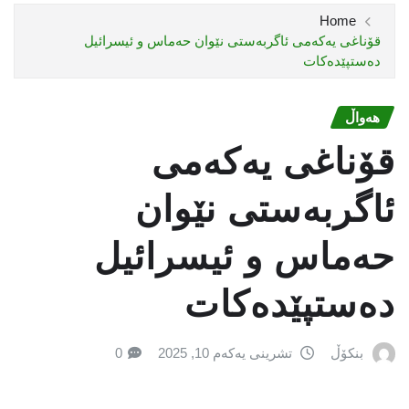
Home
قۆناغی یەكەمی ئاگربەستی نێوان حەماس و ئیسرائیل
دەستپێدەكات
هەواڵ
قۆناغی یەكەمی
ئاگربەستی نێوان
حەماس و ئیسرائیل
دەستپێدەكات
بنکۆڵ
تشرینی یەکەم 10, 2025
0