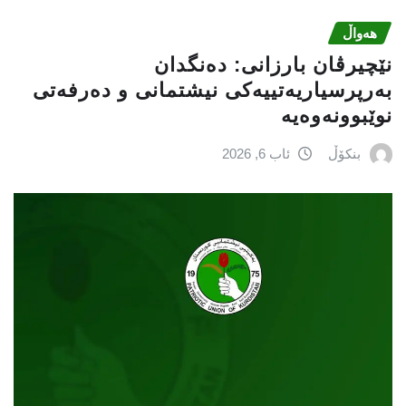
هەواڵ
نێچيرڤان بارزانى: دەنگدان
بەرپرسیاريه‌تییەکی نیشتمانى و دەرفەتی
نوێبوونەوەیە
بنکۆڵ
ئاب 6, 2026