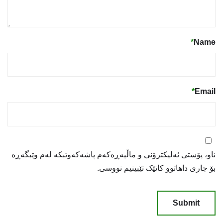
*
Name
*
Email
ناو، پۆستی ئەلیکترۆنی و ماڵپەڕەکەم پاشەکەوتبکە لەم وێبگەڕە
بۆ جاری داهاتوو کاتێک تێبینیم نووسی.