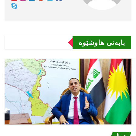
بابەتى هاوشێوە
هەواڵ