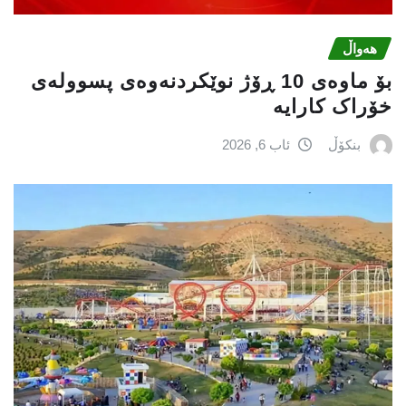
هەواڵ
بۆ ماوەی 10 ڕۆژ نوێکردنەوەی پسوولەی
خۆراک کارایە
بنکۆڵ
ئاب 6, 2026