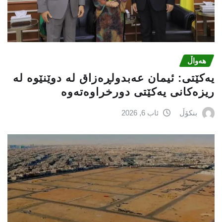
هەواڵ
یه‌كێتی: ئیمان عه‌بدولڕه‌زاق له‌ دوێنێوه‌ له‌
ریزه‌كانی یه‌كێتی دورخراوه‌ته‌وه‌
بنکۆڵ
ئاب 6, 2026