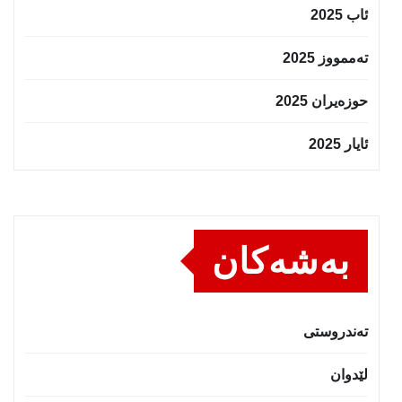
ئاب 2025
تەممووز 2025
حوزه‌یران 2025
ئایار 2025
بەشەکان
تەندروستى
لێدوان