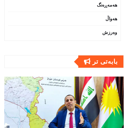
هەمەڕەنگ
هەواڵ
وەرزش
بابەتى تر