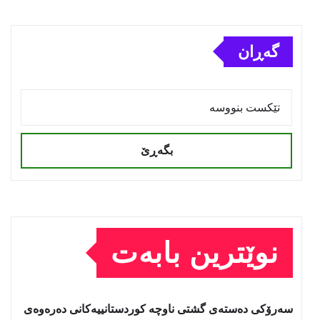
گەڕان
بگەڕێ
نوێترین بابەت
سه‌رۆكی دەستەی گشتی ناوچە كوردستانییەكانی دەرەوەی