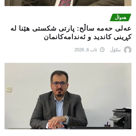
هەواڵ
عه‌لی‌ حه‌مه‌ ساڵح: پارتی‌ شكستی‌ هێنا له‌
كڕینی‌ كاندید و ئه‌ندامه‌كانمان
بنکۆڵ
ئاب 6, 2026