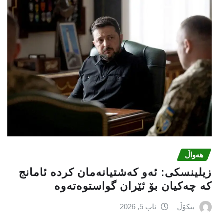
هەواڵ
زیلینسكی: ئەو كەشتیانەمان كردە ئامانج
كە چەكیان بۆ ئێران گواستوەتەوە
بنکۆڵ
ئاب 5, 2026