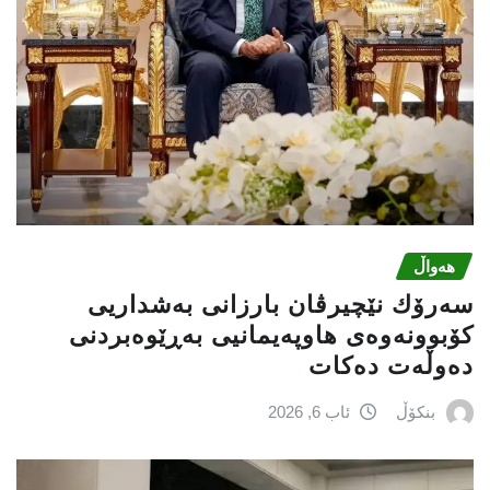
هەواڵ
سەرۆك نێچیرڤان بارزانی بەشداریی
كۆبوونەوەی هاوپەیمانیی بەڕێوەبردنی
دەوڵەت دەكات
بنکۆڵ
ئاب 6, 2026