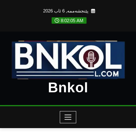
Ski
پێنجشەممە, 6 ئاب 2026
t
conten
8:02:07 AM
Bnkol