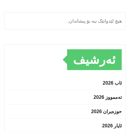
هیچ لێدوانێک نیە بۆ پیشاندان.
ئەرشیف
ئاب 2026
تەممووز 2026
حوزه‌یران 2026
ئایار 2026