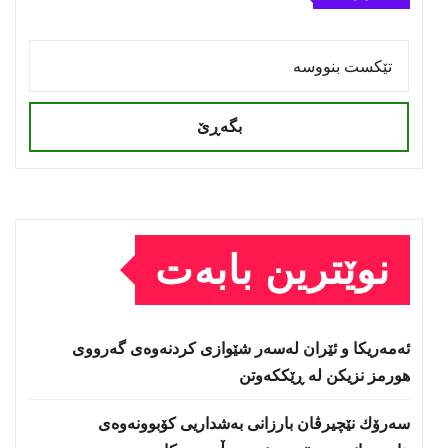
بگەڕێ
نوێترین بابەت
ئەمەریكا و ئێران لەسەر شێوازی كردنەوەی گەرووی
هورمز نزیكن لە ڕێككەوتن
سەرۆك نێچیرڤان بارزانی بەشداریی كۆبوونەوەی