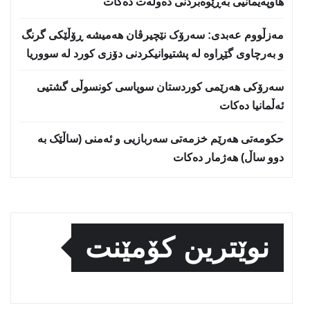
هاوپەیمانیی بەڕێوەبردنی دەوڵەت دەكات
مەزڵووم عەبدی: سەرۆک نێچیرڤان هەمیشە ڕۆڵێکی گرنگ
و بەرچاوی گێڕاوە لە پشتیوانیکردنی دۆزی کورد لە سووریا
سەرۆکی هەرێمی کوردستان سوپاسى کونسوڵی گشتیی
ئەڵمانیا دەکات
حكومەتی هەرێم خزمەتی سەربازیی و ئەمنی (ساڵێک بە
دوو ساڵ) هەژمار دەكات
نوێترین کۆمێنت