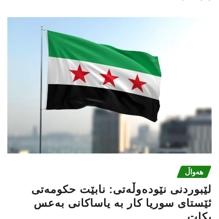
هەواڵ
لێبوردنی نێودەوڵەتی: نابێت حكومەتی
ئێستای سوریا كار بە یاساكانی بەعس
بكات