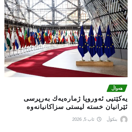
هەواڵ
یەكێتیی ئەوروپا ژمارەیەك بەرپرسی
ئێرانیان خستە لیستی سزاكانیانەوە
بنکۆڵ
ئاب 5, 2026