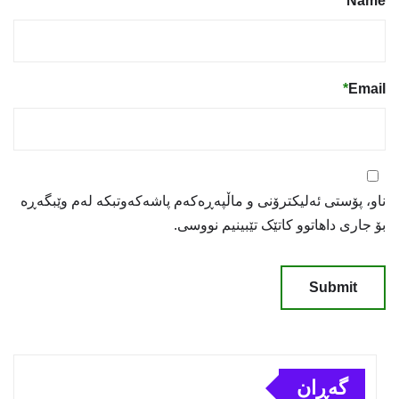
*
Name
*
Email
ناو، پۆستی ئەلیکترۆنی و ماڵپەڕەکەم پاشەکەوتبکە لەم وێبگەڕە
بۆ جاری داهاتوو کاتێک تێبینیم نووسی.
گەڕان