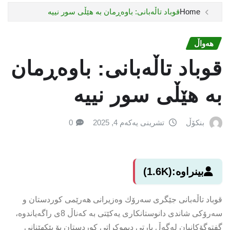
Home
قوباد تاڵەبانی: باوەڕمان بە هێڵی سور نییە
هەواڵ
قوباد تاڵەبانی: باوەڕمان
بە هێڵی سور نییە
بنکۆڵ
تشرینی یەکەم 4, 2025
0
بینراوە:
(1.6K)
قوباد تاڵەبانی جێگری سەرۆك وەزیرانی هەرێمی كوردستان و
سەرۆكی شاندی دانوستانكاری یەكێتی بە كەناڵ 8ی راگەیاندوە،
گفتوگۆكانیان لەگەڵ پارتی دیموكراتی كوردستان بۆ پێكهێنانی