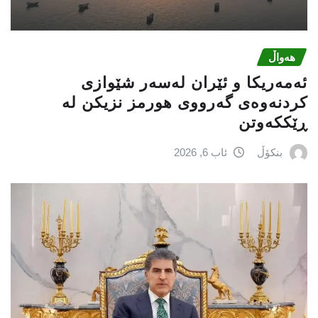
هەواڵ
ئەمەریكا و ئێران لەسەر شێوازی
كردنەوەی گەرووی هورمز نزیكن لە
ڕێككەوتن
بنکۆڵ
ئاب 6, 2026