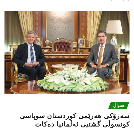
هەواڵ
سەرۆکی هەرێمی کوردستان سوپاسى
کونسوڵی گشتیی ئەڵمانیا دەکات