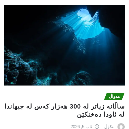
هەواڵ
ساڵانە زیاتر لە 300 هەزار كەس لە جیهاندا
لە ئاودا دەخنكێن
بنکۆڵ
ئاب 5, 2026