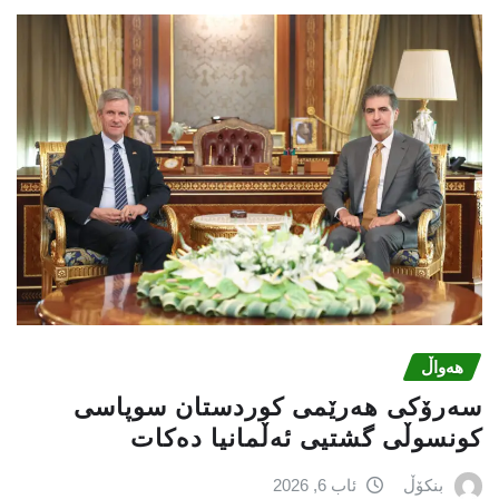
هەواڵ
سەرۆکی هەرێمی کوردستان سوپاسى
کونسوڵی گشتیی ئەڵمانیا دەکات
بنکۆڵ
ئاب 6, 2026