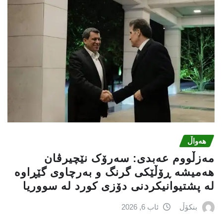
هەواڵ
مەزڵووم عەبدی: سەرۆک نێچیرڤان
هەمیشە ڕۆڵێکی گرنگ و بەرچاوی گێڕاوە
لە پشتیوانیکردنی دۆزی کورد لە سووریا
بنکۆڵ
ئاب 6, 2026