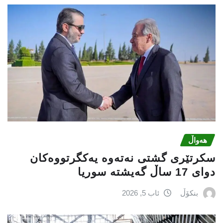
هەواڵ
سكرتێری گشتی نەتەوە یەكگرتووەكان
دوای 17 ساڵ گەیشتە سوریا
بنکۆڵ
ئاب 5, 2026