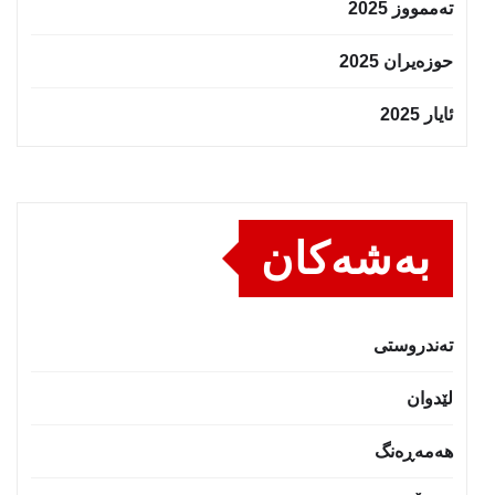
تەممووز 2025
حوزه‌یران 2025
ئایار 2025
بەشەکان
تەندروستى
لێدوان
هەمەڕەنگ