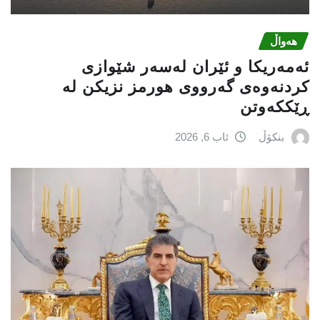
هەواڵ
ئەمەریكا و ئێران لەسەر شێوازی
كردنەوەی گەرووی هورمز نزیكن لە
ڕێككەوتن
بنکۆڵ
ئاب 6, 2026