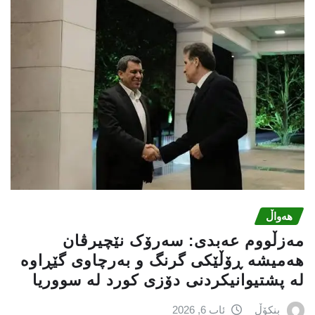
هەواڵ
مەزڵووم عەبدی: سەرۆک نێچیرڤان
هەمیشە ڕۆڵێکی گرنگ و بەرچاوی گێڕاوە
لە پشتیوانیکردنی دۆزی کورد لە سووریا
بنکۆڵ
ئاب 6, 2026