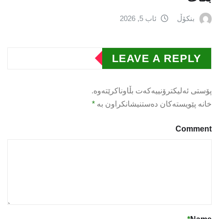
بنکۆڵ
ئاب 5, 2026
LEAVE A REPLY
پۆستی ئەلیکترۆنییەکەت بڵاوناکرێتەوە.
خانە پێویستەکان دەستنیشانکراون بە
*
Comment