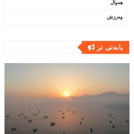
هەواڵ
وەرزش
بابەتى تر