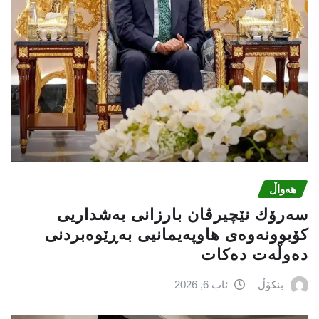
هەواڵ
سەرۆك نێچیرڤان بارزانی بەشداریی
كۆبوونەوەی هاوپەیمانیی بەڕێوەبردنی
دەوڵەت دەكات
بنکۆڵ
ئاب 6, 2026