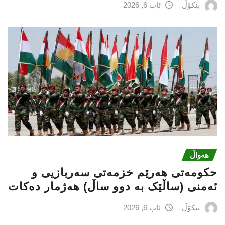
بنکۆڵ
ئاب 6, 2026
هەواڵ
حكومەتی هەرێم خزمەتی سەربازیی و
ئەمنی (ساڵێک بە دوو ساڵ) هەژمار دەكات
بنکۆڵ
ئاب 6, 2026