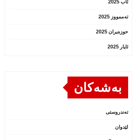
ئاب 2025
تەممووز 2025
حوزه‌یران 2025
ئایار 2025
بەشەکان
تەندروستى
لێدوان