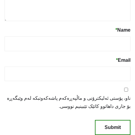
*
Name
*
Email
ناو، پۆستی ئەلیکترۆنی و ماڵپەڕەکەم پاشەکەوتبکە لەم وێبگەڕە
بۆ جاری داهاتوو کاتێک تێبینیم نووسی.