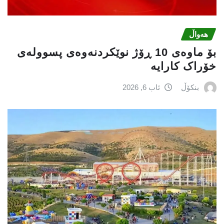
هەواڵ
بۆ ماوەی 10 ڕۆژ نوێکردنەوەی پسوولەی
خۆراک کارایە
بنکۆڵ
ئاب 6, 2026