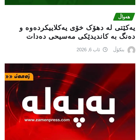
هەواڵ
یەکێتی لە دهۆک خۆی یەکلاییکردەوە و
دەنگ بە کاندیدێکی مەسیحی دەدات
بنکۆڵ
ئاب 6, 2026