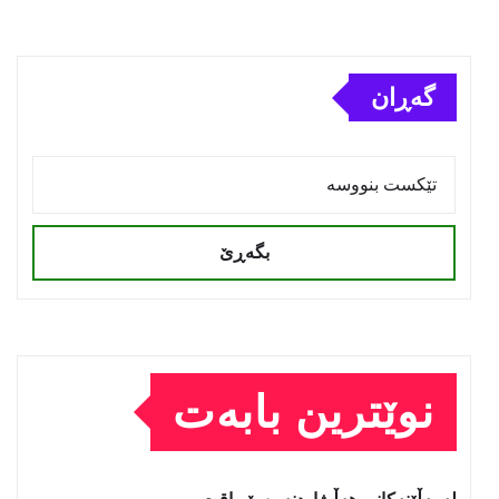
گەڕان
بگەڕێ
نوێترین بابەت