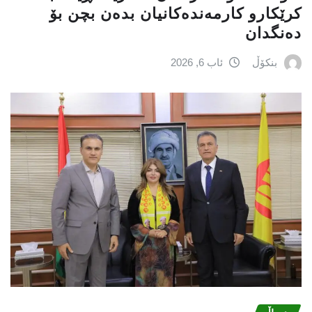
کرێکارو کارمەندەکانیان بدەن بچن بۆ
دەنگدان
بنکۆڵ
ئاب 6, 2026