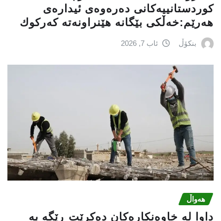
كوردستانییەكانی دەرەوەی ئیدارەی
هەرێم:خه‌ڵكی بێگانه‌ هێنراونه‌ته‌ كه‌ركوك
بنکۆڵ
ئاب 7, 2026
هەواڵ
داوا لە خاوەنکارەکان دەکرێت ڕێگە بە