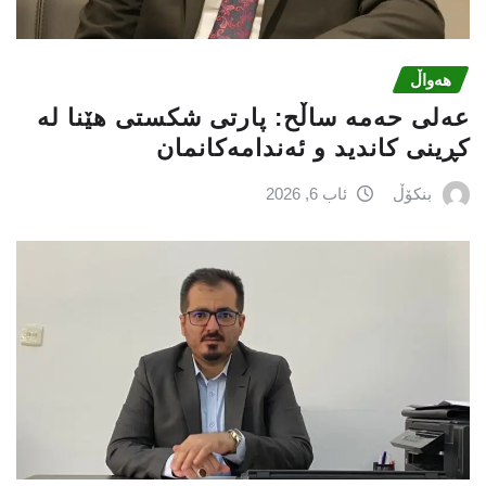
هەواڵ
عه‌لی‌ حه‌مه‌ ساڵح: پارتی‌ شكستی‌ هێنا له‌
كڕینی‌ كاندید و ئه‌ندامه‌كانمان
بنکۆڵ
ئاب 6, 2026