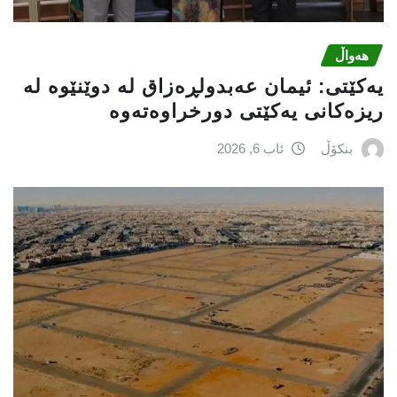
هەواڵ
یه‌كێتی: ئیمان عه‌بدولڕه‌زاق له‌ دوێنێوه‌ له‌
ریزه‌كانی یه‌كێتی دورخراوه‌ته‌وه‌
بنکۆڵ
ئاب 6, 2026