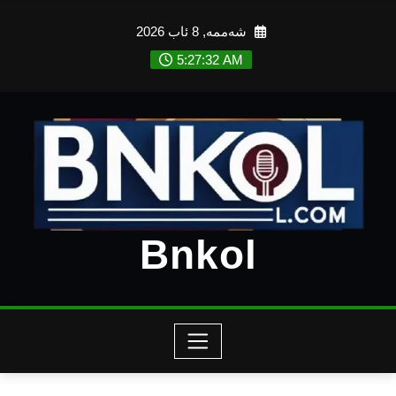
Ski
شەممە, 8 ئاب 2026
t
conten
5:27:34 AM
Bnkol