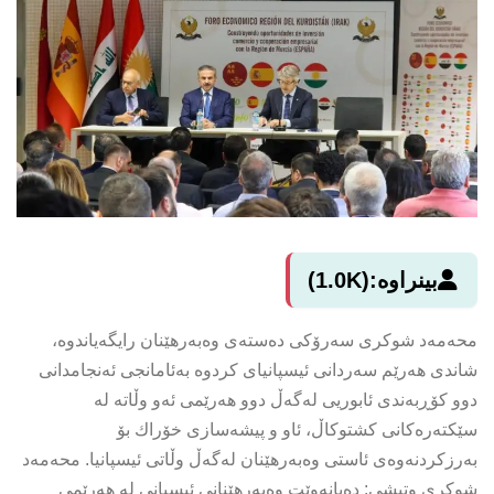
بینراوە:
(1.0K)
محەمەد شوكری سەرۆكی دەستەی وەبەرهێنان رایگەیاندوە،
شاندی هەرێم سەردانی ئیسپانیای كردوە بەئامانجی ئەنجامدانی
دوو كۆڕبەندی ئابوریی لەگەڵ دوو هەرێمی ئەو وڵاتە لە
سێكتەرەكانی كشتوكاڵ، ئاو و پیشەسازی خۆراك بۆ
بەرزكردنەوەی ئاستی وەبەرهێنان لەگەڵ وڵاتی ئیسپانیا. محەمەد
شوكری وتیشی: دەیانەوێت وەبەرهێنانی ئیسپانی لە هەرێمی