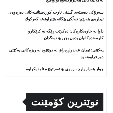
لە بەڵێنەکانی هەڵبژاردنەوە بۆ واقیع
سه‌رۆكی دەستەی گشتی ناوچە كوردستانییەكانی دەرەوەی
ئیدارەی هەرێم:خه‌ڵكی بێگانه‌ هێنراونه‌ته‌ كه‌ركوك
داوا لە خاوەنکارەکان دەکرێت ڕێگە بە کرێکارو
کارمەندەکانیان بدەن بچن بۆ دەنگدان
یه‌كێتی: ئیمان عه‌بدولڕه‌زاق له‌ دوێنێوه‌ له‌ ریزه‌كانی یه‌كێتی
دورخراوه‌ته‌وه‌
چوار هەزار پارچە زەوی بۆ ئەم توێژە ئامدەکراوە
نوێترین کۆمێنت