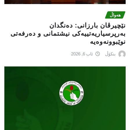
هەواڵ
نێچيرڤان بارزانى: دەنگدان
بەرپرسیاريه‌تییەکی نیشتمانى و دەرفەتی
نوێبوونەوەیە
بنکۆڵ
ئاب 6, 2026