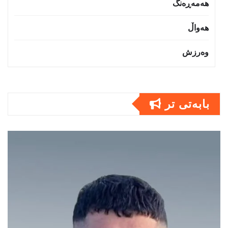
هەمەڕەنگ
هەواڵ
وەرزش
بابەتى تر