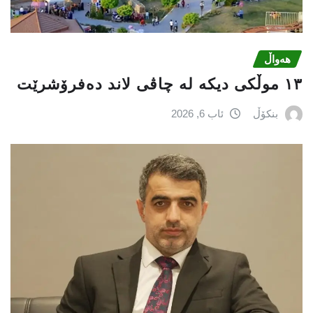
هەواڵ
١٣ موڵکی دیکە لە چاڤی لاند دەفرۆشرێت
بنکۆڵ
ئاب 6, 2026