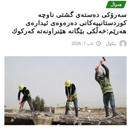
هەواڵ
سه‌رۆكی دەستەی گشتی ناوچە
كوردستانییەكانی دەرەوەی ئیدارەی
هەرێم:خه‌ڵكی بێگانه‌ هێنراونه‌ته‌ كه‌ركوك
بنکۆڵ
ئاب 7, 2026