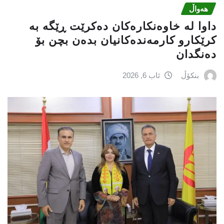
هەواڵ
داوا لە خاوەنکارەکان دەکرێت ڕێگە بە
کرێکارو کارمەندەکانیان بدەن بچن بۆ
دەنگدان
بنکۆڵ
ئاب 6, 2026