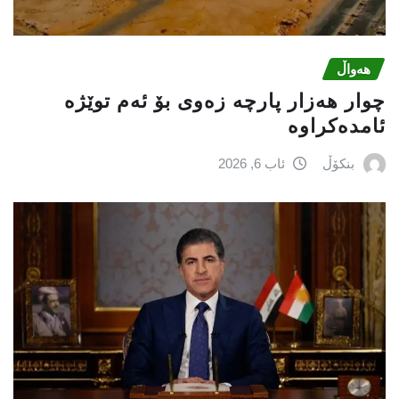
هەواڵ
چوار هەزار پارچە زەوی بۆ ئەم توێژە
ئامدەکراوە
بنکۆڵ
ئاب 6, 2026