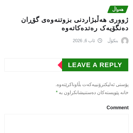
هەواڵ
ژووری هەڵبژاردنی بزوتنەوەى گۆڕان
دەنگۆیەک رەتدەکاتەوە
بنکۆڵ
ئاب 6, 2026
LEAVE A REPLY
پۆستی ئەلیکترۆنییەکەت بڵاوناکرێتەوە.
خانە پێویستەکان دەستنیشانکراون بە
*
Comment