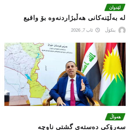
لێدوان
لە بەڵێنەکانی هەڵبژاردنەوە بۆ واقیع
بنکۆڵ
ئاب 7, 2026
هەواڵ
سه‌رۆكی دەستەی گشتی ناوچە