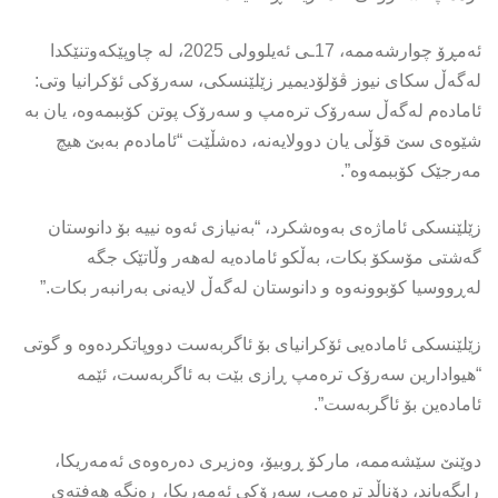
ئەمڕۆ چوارشەممە، 17ـی ئەیلوولی 2025، لە چاوپێکەوتنێکدا
لەگەڵ سکای نیوز ڤۆلۆدیمیر زێلێنسکی، سەرۆکی ئۆکرانیا وتی:
ئامادەم لەگەڵ سەرۆک ترەمپ و سەرۆک پوتن کۆببمەوە، یان بە
شێوەی سێ قۆڵی یان دوولایەنە، دەشڵێت “ئامادەم بەبێ هیچ
مەرجێک کۆببمەوە”.
زێلێنسکی ئاماژەی بەوەشکرد، “بەنیازی ئەوە نییە بۆ دانوستان
گەشتی مۆسکۆ بکات، بەڵکو ئامادەیە لەهەر وڵاتێک جگە
لەڕووسیا کۆبوونەوە و دانوستان لەگەڵ لایەنی بەرانبەر بکات.”
زێلێنسکی ئامادەیی ئۆکرانیای بۆ ئاگربەست دووپاتکردەوە و گوتی
“هیوادارین سەرۆک ترەمپ ڕازی بێت بە ئاگربەست، ئێمە
ئامادەین بۆ ئاگربەست”.
دوێنێ سێشەممە، مارکۆ ڕوبیۆ، وەزیری دەرەوەی ئەمەریکا،
ڕایگەیاند، دۆناڵد ترەمپ، سەرۆکی ئەمەریکا، ڕەنگە هەفتەی