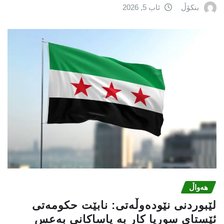
بنکۆڵ
ئاب 5, 2026
هەواڵ
لێبوردنی نێودەوڵەتی: نابێت حكومەتی
ئێستای سوریا كار بە یاساكانی بەعس