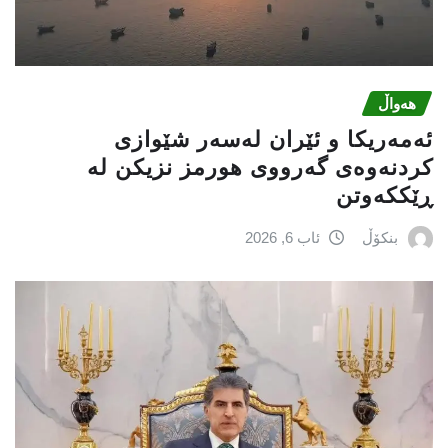
هەواڵ
ئەمەریكا و ئێران لەسەر شێوازی
كردنەوەی گەرووی هورمز نزیكن لە
ڕێككەوتن
بنکۆڵ
ئاب 6, 2026