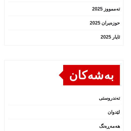
تەممووز 2025
حوزه‌یران 2025
ئایار 2025
بەشەکان
تەندروستى
لێدوان
هەمەڕەنگ