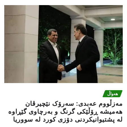
هەواڵ
مەزڵووم عەبدی: سەرۆک نێچیرڤان
هەمیشە ڕۆڵێکی گرنگ و بەرچاوی گێڕاوە
لە پشتیوانیکردنی دۆزی کورد لە سووریا