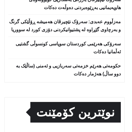
هاوپەیمانیی بەڕێوەبردنی دەوڵەت دەكات
مەزڵووم عەبدی: سەرۆک نێچیرڤان هەمیشە ڕۆڵێکی گرنگ
و بەرچاوی گێڕاوە لە پشتیوانیکردنی دۆزی کورد لە سووریا
سەرۆکی هەرێمی کوردستان سوپاسى کونسوڵی گشتیی
ئەڵمانیا دەکات
حكومەتی هەرێم خزمەتی سەربازیی و ئەمنی (ساڵێک بە
دوو ساڵ) هەژمار دەكات
نوێترین کۆمێنت