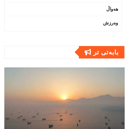
هەواڵ
وەرزش
بابەتى تر