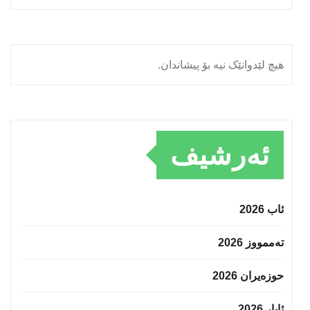
هیچ لێدوانێک نیە بۆ پیشاندان.
ئەرشیف
ئاب 2026
تەممووز 2026
حوزه‌یران 2026
ئایار 2026