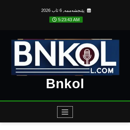
Ski
پێنجشەممە, 6 ئاب 2026
t
conten
5:23:45 AM
Bnkol