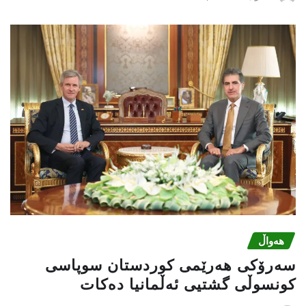
هەواڵ
سەرۆکی هەرێمی کوردستان سوپاسى
کونسوڵی گشتیی ئەڵمانیا دەکات