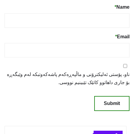
*
Name
*
Email
ناو، پۆستی ئەلیکترۆنی و ماڵپەڕەکەم پاشەکەوتبکە لەم وێبگەڕە
بۆ جاری داهاتوو کاتێک تێبینیم نووسی.