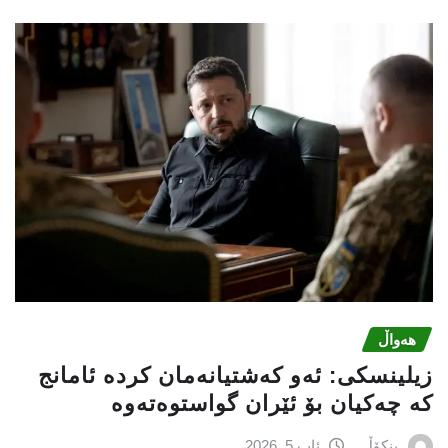
هەواڵ
زیلینسكی: ئەو كەشتیانەمان كردە ئامانج
كە چەكیان بۆ ئێران گواستوەتەوە
بنکۆڵ
ئاب 5, 2026