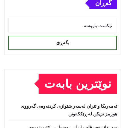
گەڕان
بگەڕێ
نوێترین بابەت
ئەمەریكا و ئێران لەسەر شێوازی كردنەوەی گەرووی
هورمز نزیكن لە ڕێككەوتن
سەرۆك نێچیرڤان بارزانی بەشداریی كۆبوونەوەی