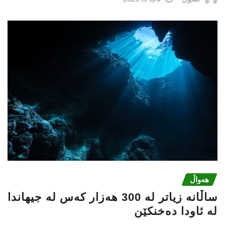
هەواڵ
ساڵانە زیاتر لە 300 هەزار كەس لە جیهاندا
لە ئاودا دەخنكێن