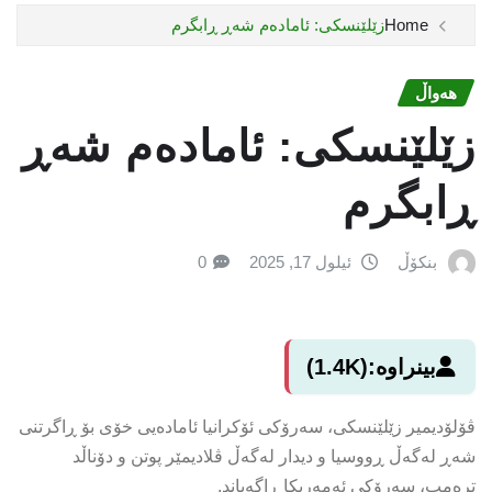
Home
زێلێنسکی: ئامادەم شەڕ ڕابگرم
هەواڵ
زێلێنسکی: ئامادەم شەڕ
ڕابگرم
بنکۆڵ
ئیلول 17, 2025
0
بینراوە:
(1.4K)
ڤۆلۆدیمیر زێلێنسکی، سەرۆکی ئۆکرانیا ئامادەیی خۆی بۆ ڕاگرتنی
شەڕ لەگەڵ ڕووسیا و دیدار لەگەڵ ڤلادیمێر پوتن و دۆناڵد
ترەمپ، سەرۆکی ئەمەریکا ڕاگەیاند.