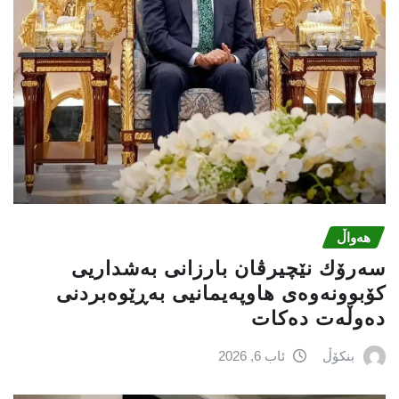
هەواڵ
سەرۆك نێچیرڤان بارزانی بەشداریی
كۆبوونەوەی هاوپەیمانیی بەڕێوەبردنی
دەوڵەت دەكات
بنکۆڵ
ئاب 6, 2026