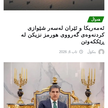
هەواڵ
ئەمەریكا و ئێران لەسەر شێوازی
كردنەوەی گەرووی هورمز نزیكن لە
ڕێككەوتن
بنکۆڵ
ئاب 6, 2026