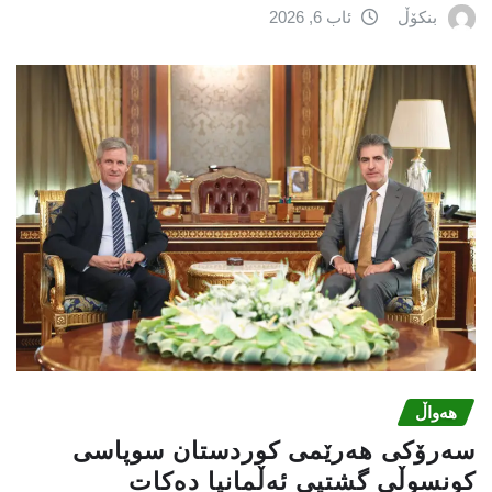
بنکۆڵ
ئاب 6, 2026
هەواڵ
سەرۆکی هەرێمی کوردستان سوپاسى
کونسوڵی گشتیی ئەڵمانیا دەکات