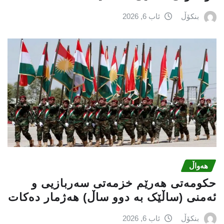
بنکۆڵ
ئاب 6, 2026
هەواڵ
حكومەتی هەرێم خزمەتی سەربازیی و
ئەمنی (ساڵێک بە دوو ساڵ) هەژمار دەكات
بنکۆڵ
ئاب 6, 2026