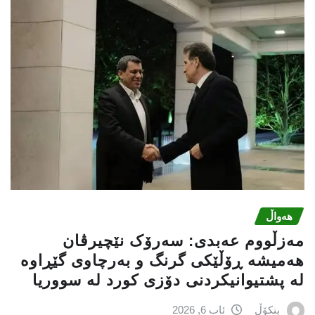
هەواڵ
مەزڵووم عەبدی: سەرۆک نێچیرڤان
هەمیشە ڕۆڵێکی گرنگ و بەرچاوی گێڕاوە
لە پشتیوانیکردنی دۆزی کورد لە سووریا
بنکۆڵ
ئاب 6, 2026