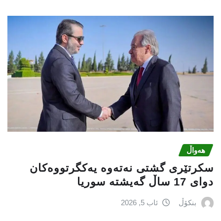
هەواڵ
سكرتێری گشتی نەتەوە یەكگرتووەكان
دوای 17 ساڵ گەیشتە سوریا
بنکۆڵ
ئاب 5, 2026