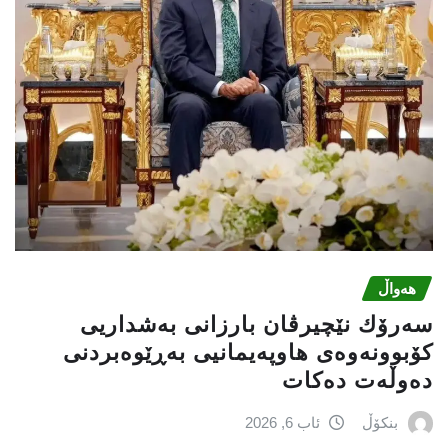
هەواڵ
سەرۆك نێچیرڤان بارزانی بەشداریی
كۆبوونەوەی هاوپەیمانیی بەڕێوەبردنی
دەوڵەت دەكات
بنکۆڵ
ئاب 6, 2026