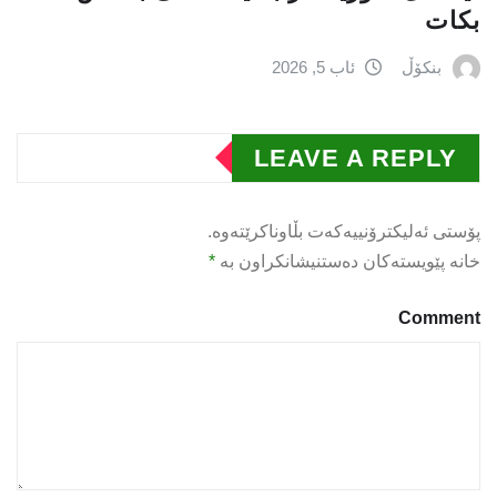
بكات
بنکۆڵ
ئاب 5, 2026
LEAVE A REPLY
پۆستی ئەلیکترۆنییەکەت بڵاوناکرێتەوە.
خانە پێویستەکان دەستنیشانکراون بە
*
Comment