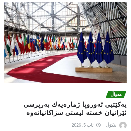
هەواڵ
یەكێتیی ئەوروپا ژمارەیەك بەرپرسی
ئێرانیان خستە لیستی سزاكانیانەوە
بنکۆڵ
ئاب 5, 2026