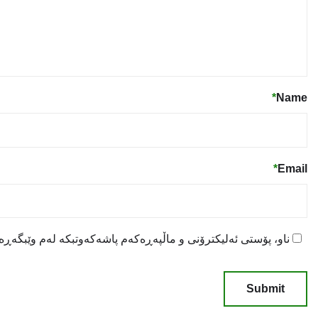
*
Name
*
Email
ناو، پۆستی ئەلیکترۆنی و ماڵپەڕەکەم پاشەکەوتبکە لەم وێبگەڕە ب