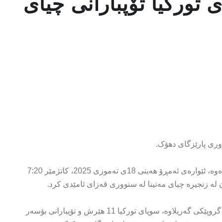
تورکیا تۆپبارانی چیای
ووری پارێزگای دهۆک.
کامەران عوسمان، ئەندامی رێکخراوی سی پی تی ئەمریکی بڵاویکردەوە، ئێوارەی ئەمڕۆ هەینی 18ی تەموزی 2025، کاتژمێر 7:20
ن لە زنجیرە چیای مەتینا لە سنووری قەزای ئامێدی کرد.
ئاماژەی بەوەکردووە، “لە دوای مەراسیمی سووتاندنی چەک لەلایەن گروپێکی گەریلاوە، سوپای تورکیا 11 هێرش و تۆپبارانی بۆسەر