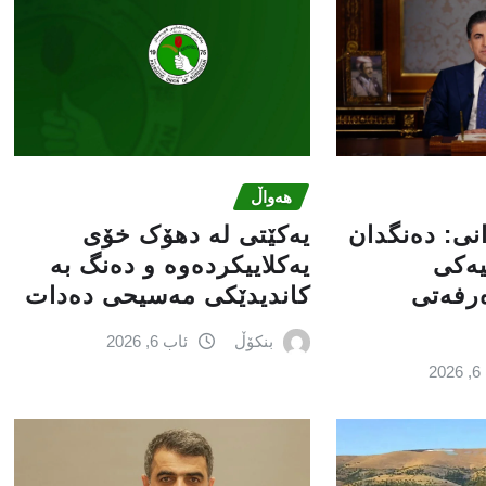
هەواڵ
انى: دەنگدان
یەکێتی لە دهۆک خۆی
یەکی
یەکلاییکردەوە و دەنگ بە
ەرفەتی
کاندیدێکی مەسیحی دەدات
بنکۆڵ
ئاب 6, 2026
2