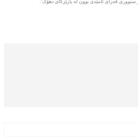
سنووری قەزای ئامێدی بوون لە پارێزگای دهۆک”.