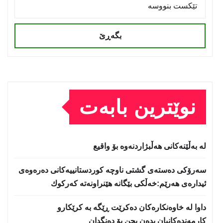
بگەڕێ
نوێترین بابەت
لە بەڵێنەکانی هەڵبژاردنەوە بۆ واقیع
سه‌رۆكی دەستەی گشتی ناوچە كوردستانییەكانی دەرەوەی
ئیدارەی هەرێم:خه‌ڵكی بێگانه‌ هێنراونه‌ته‌ كه‌ركوك
داوا لە خاوەنکارەکان دەکرێت ڕێگە بە کرێکارو
کارمەندەکانیان بدەن بچن بۆ دەنگدان