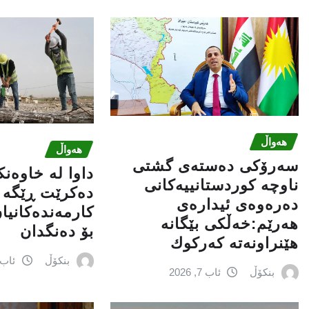
هەواڵ
هەواڵ
سه‌رۆكی دەستەی گشتی
داوا لە خاوەن
ناوچە كوردستانییەكانی
دەکرێت ڕێگە ب
دەرەوەی ئیدارەی
کارمەندەکانیا
هەرێم:خه‌ڵكی بێگانه‌
بۆ دەنگدان
هێنراونه‌ته‌ كه‌ركوك
بنکۆڵ
ئاب 6, 026
بنکۆڵ
ئاب 7, 2026