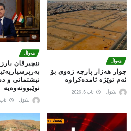
هەواڵ
هەواڵ
نێچيرڤان بارز
چوار هەزار پارچە زەوی بۆ
بەرپرسیاريه‌تی
ئەم توێژە ئامدەکراوە
نیشتمانى و د
نوێبوونەوەیە
بنکۆڵ
ئاب 6, 2026
بنکۆڵ
ئاب 6, 026