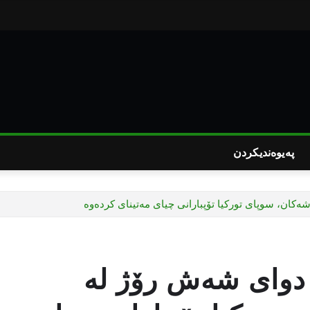
پەیوەندیکردن
کان، سوپای تورکیا تۆپبارانی چیای مەتینای کردەوە
دوای شەش رۆژ لە