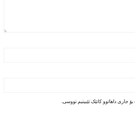
ۆ جاری داهاتوو کاتێک تێبینیم نووسی.