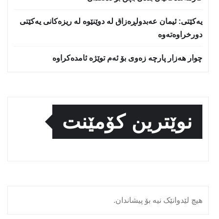
یه‌كێتی: ئیمان عه‌بدولڕه‌زاق له‌ دوێنێوه‌ له‌ ریزه‌كانی یه‌كێتی
دورخراوه‌ته‌وه‌
چوار هەزار پارچە زەوی بۆ ئەم توێژە ئامدەکراوە
نوێترین کۆمێنت
هیچ لێدوانێک نیە بۆ پیشاندان.