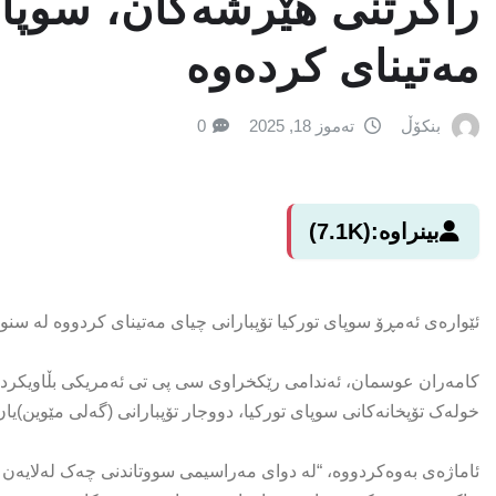
راگرتنی هێرشەکان، سوپای 
مەتینای کردەوە
بنکۆڵ
تەموز 18, 2025
0
بینراوە:
(7.1K)
ئێوارەی ئەمڕۆ سوپای تورکیا تۆپبارانی چیای مەتینای کردووە لە سن
خولەک تۆپخانەکانی سوپای تورکیا، دووجار تۆپبارانی (گەلی مێوین)یا