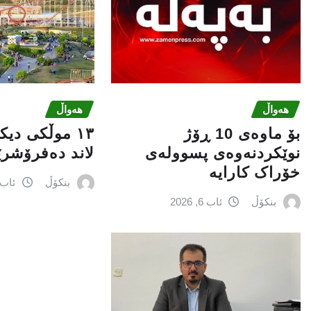
هەواڵ
هەواڵ
بۆ ماوەی 10 ڕۆژ
١٣ موڵکی دی
نوێکردنەوەی پسوولەی
لاند دەفرۆشر
خۆراک کارایە
بنکۆڵ
ئاب 6, 026
بنکۆڵ
ئاب 6, 2026