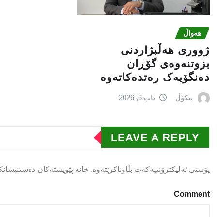
هەواڵ
ژووری هەڵبژاردنی
بزوتنەوەى گۆڕان
دەنگۆیەک رەتدەکاتەوە
بنکۆڵ
ئاب 6, 2026
LEAVE A REPLY
پۆستی ئەلیکترۆنییەکەت بڵاوناکرێتەوە.
خانە پێویستەکان دەستنیشانک
Comment