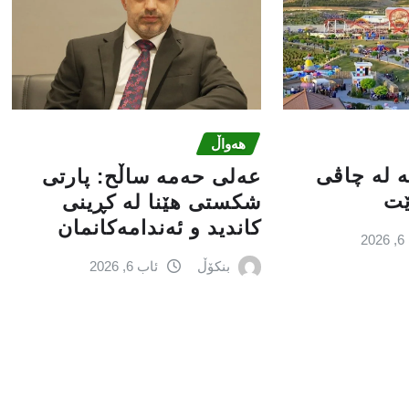
هەواڵ
کە لە چاڤی
عه‌لی‌ حه‌مه‌ ساڵح: پارتی‌
ێت
شكستی‌ هێنا له‌ كڕینی‌
كاندید و ئه‌ندامه‌كانمان
2
بنکۆڵ
ئاب 6, 2026