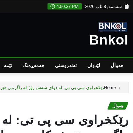
Ski
شەممە, 8 ئاب 2026
4:50:38 PM
t
conten
Bnkol
هەواڵ
لێدوان
تەندروستى
هەمەڕەنگ
ئێمە
Home
رێکخراوی سی پی تی: لە دوای شەش رۆژ لە راگرتنی هێرشە
هەواڵ
رێکخراوی سی پی تی: لە 