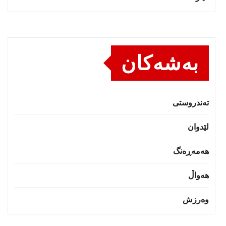
بەشەکان
تەندروستى
لێدوان
هەمەڕەنگ
هەواڵ
وەرزش