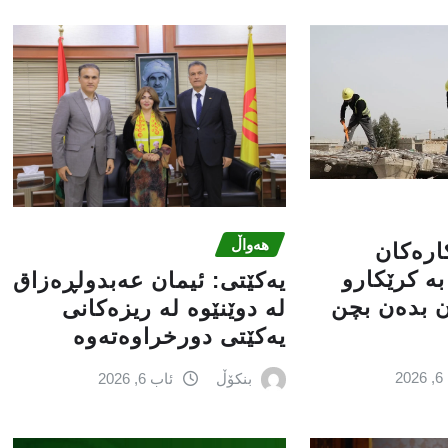
هەواڵ
کارەکان
ە کرێکارو
یه‌كێتی: ئیمان عه‌بدولڕه‌زاق
ن بدەن بچن
له‌ دوێنێوه‌ له‌ ریزه‌كانی
یه‌كێتی دورخراوه‌ته‌وه‌
2
بنکۆڵ
ئاب 6, 2026