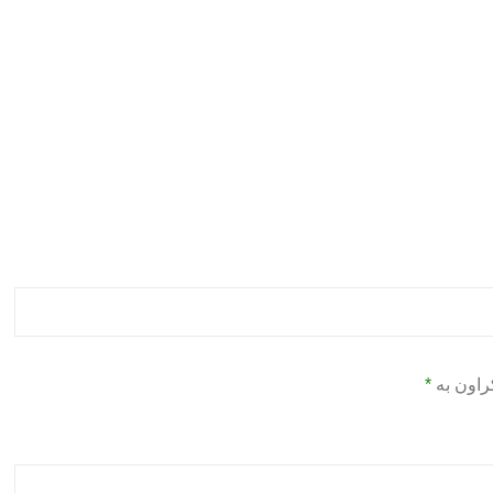
راون بە
*