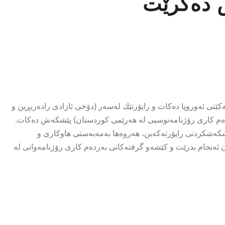
ش دەكرێت
تی ئەوروپا دەكات و راپۆرتێك لەسەر (دۆخی ئازادی رادەربڕین و
بەردەم كاری رۆژنامەنوسیی لە هەرێمی كوردستان) پێشكەش دەكات.
پێشكەشكردنی راپۆرتەكەبن، هەروەها بەمەبەستی هاوكاری و
ن ئەنجام بدرێت و كێشەو گرفتەكانی بەردەم كاری رۆژنامەوانی لە