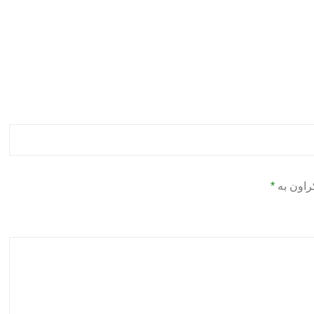
راون بە
*