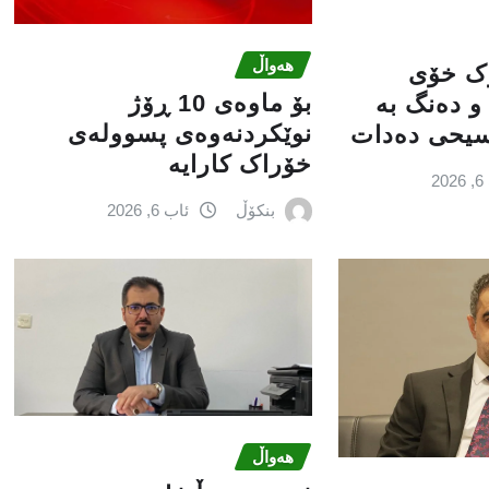
هەواڵ
ۆک خۆی
بۆ ماوەی 10 ڕۆژ
و دەنگ بە
نوێکردنەوەی پسوولەی
سیحی دەدات
خۆراک کارایە
2
بنکۆڵ
ئاب 6, 2026
هەواڵ