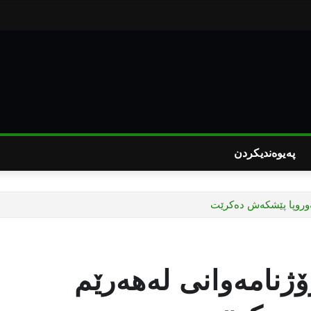
پەیوەندیکردن
ئەوروپا پێشكەش دەكرێت
ۆژنامەوانی لەهەرێم