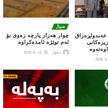
هەواڵ
چوار هەزار پارچە زەوی بۆ
 عه‌بدولڕه‌زاق
ئەم توێژە ئامدەکراوە
 ریزه‌كانی
ه‌ته‌وه‌
بنکۆڵ
ئاب 6, 2026
2