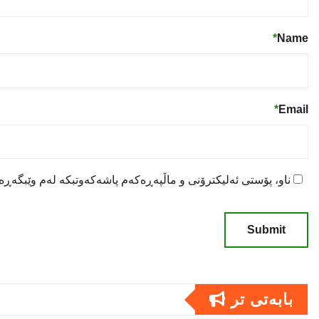
*
Name
*
Email
ناو، پۆستی ئەلیکترۆنی و ماڵپەڕەکەم پاشەکەوتبکە لەم وێبگەڕە ب
بابەتى تر