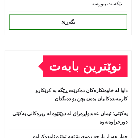
بگەڕێ
نوێترین بابەت
داوا لە خاوەنکارەکان دەکرێت ڕێگە بە کرێکارو
کارمەندەکانیان بدەن بچن بۆ دەنگدان
یه‌كێتی: ئیمان عه‌بدولڕه‌زاق له‌ دوێنێوه‌ له‌ ریزه‌كانی یه‌كێتی
دورخراوه‌ته‌وه‌
چوار هەزار پارچە زەوی بۆ ئەم توێژە ئامدەکراوە