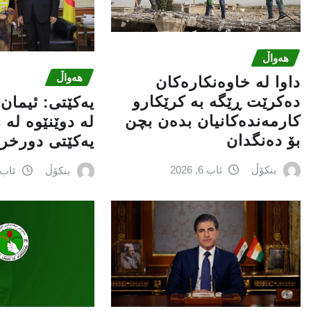
هەواڵ
هەواڵ
داوا لە خاوەنکارەکان
دەکرێت ڕێگە بە کرێکارو
یه‌كێتی: ئیمان
کارمەندەکانیان بدەن بچن
له‌ دوێنێوه‌ له‌
بۆ دەنگدان
یه‌كێتی دورخراو
بنکۆڵ
ئاب 6, 2026
بنکۆڵ
ئاب 6, 026