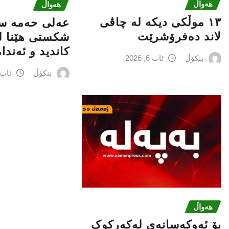
هەواڵ
هەواڵ
١٣ موڵکی دیکە لە چاڤی
عه‌لی‌ حه‌مه‌ س
لاند دەفرۆشرێت
شكستی‌ هێنا له
كاندید و ئه‌ندا
بنکۆڵ
ئاب 6, 2026
بنکۆڵ
ئاب 6, 026
هەواڵ
بۆ ئەوکەسانەی لەکەرکوک