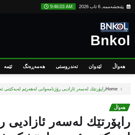
Ski
پێنجشەممە, 6 ئاب 2026
9:46:04 AM
t
conten
Bnkol
هەواڵ
لێدوان
تەندروستى
هەمەڕەنگ
ئێمە
Home
راپۆرتێك لەسەر ئازادیی رۆژنامەوانی لەهەرێم لەیەكێتی 
هەواڵ
راپۆرتێك لەسەر ئازادیی ر