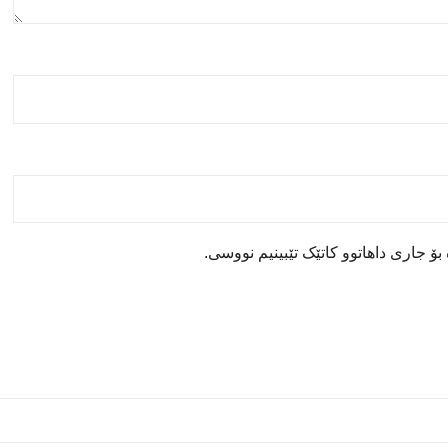
ۆ جاری داهاتوو کاتێک تێبینیم نووسی.