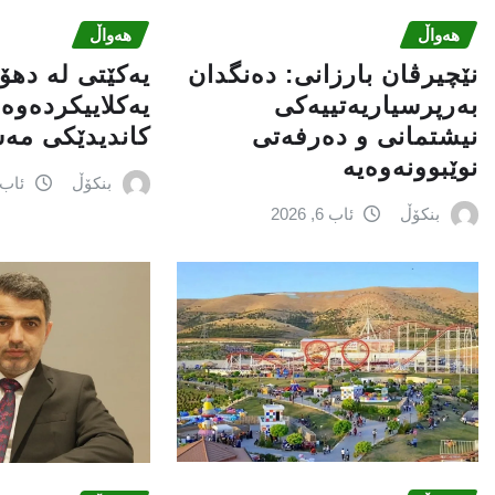
هەواڵ
هەواڵ
نێچيرڤان بارزانى: دەنگدان
یەکێتی لە ده
بەرپرسیاريه‌تییەکی
یەکلاییکردەوە 
نیشتمانى و دەرفەتی
کاندیدێکی مە
نوێبوونەوەیە
بنکۆڵ
ئاب 6, 026
بنکۆڵ
ئاب 6, 2026