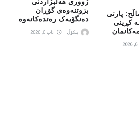
ژووری هەڵبژاردنی
بزوتنەوەى گۆڕان
اڵح: پارتی‌
دەنگۆیەک رەتدەکاتەوە
‌ كڕینی‌
مه‌كانمان
بنکۆڵ
ئاب 6, 2026
2