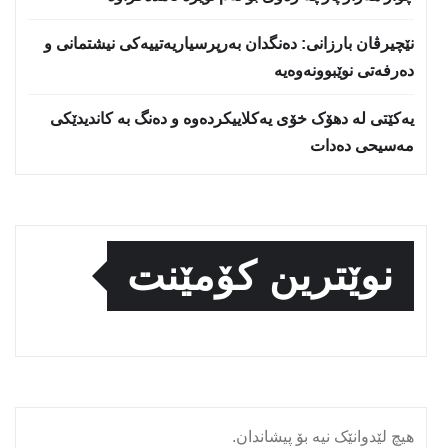
نێچيرڤان بارزانى: دەنگدان بەرپرسیاريه‌تییەکی نیشتمانى و
دەرفەتی نوێبوونەوەیە
یەکێتی لە دهۆک خۆی یەکلاییکردەوە و دەنگ بە کاندیدێکی
مەسیحی دەدات
نوێترین کۆمێنت
هیچ لێدوانێک نیە بۆ پیشاندان.