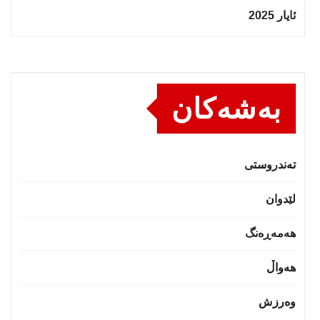
ئایار 2025
بەشەکان
تەندروستى
لێدوان
هەمەڕەنگ
هەواڵ
وەرزش