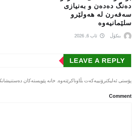
دەنگ دەدەن و بەنیازی
سەفەرن لە هەولێرو
سلێمانیەوە
بنکۆڵ
ئاب 6, 2026
LEAVE A REPLY
پۆستی ئەلیکترۆنییەکەت بڵاوناکرێتەوە.
خانە پێویستەکان دەستنیشانک
Comment