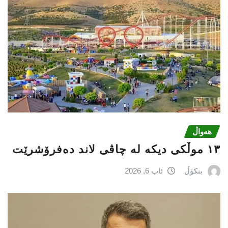
هەواڵ
١٣ موڵکی دیکە لە چاڤی لاند دەفرۆشرێت
بنکۆڵ
ئاب 6, 2026