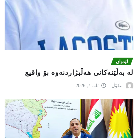
لێدوان
لە بەڵێنەکانی هەڵبژاردنەوە بۆ واقیع
بنکۆڵ
ئاب 7, 2026