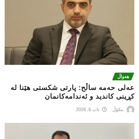
هەواڵ
عه‌لی‌ حه‌مه‌ ساڵح: پارتی‌ شكستی‌ هێنا له‌
كڕینی‌ كاندید و ئه‌ندامه‌كانمان
بنکۆڵ
ئاب 6, 2026