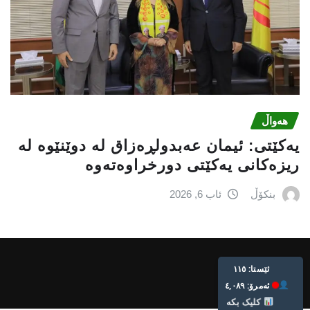
هەواڵ
یه‌كێتی: ئیمان عه‌بدولڕه‌زاق له‌ دوێنێوه‌ له‌
ریزه‌كانی یه‌كێتی دورخراوه‌ته‌وه‌
بنکۆڵ
ئاب 6, 2026
Live: 115
Today: 4,089
Click Here