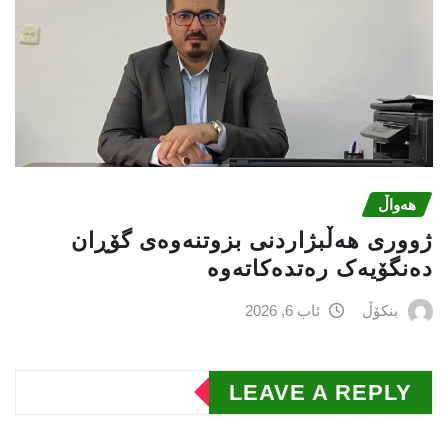
هەواڵ
ژووری هەڵبژاردنی بزوتنەوەى گۆڕان
دەنگۆیەک رەتدەکاتەوە
بنکۆڵ
ئاب 6, 2026
LEAVE A REPLY