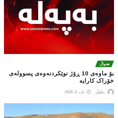
هەواڵ
بۆ ماوەی 10 ڕۆژ نوێکردنەوەی پسوولەی
خۆراک کارایە
بنکۆڵ
ئاب 6, 2026