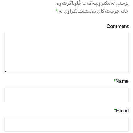
پۆستی ئەلیکترۆنییەکەت بڵاوناکرێتەوە.
خانە پێویستەکان دەستنیشانکراون بە
*
Comment
*
Name
*
Email