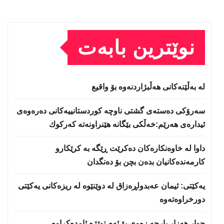
نوێترین بابەت
لە بەڵێنەکانی هەڵبژاردنەوە بۆ واقیع
سه‌رۆكی دەستەی گشتی ناوچە كوردستانییەكانی دەرەوەی
ئیدارەی هەرێم:خه‌ڵكی بێگانه‌ هێنراونه‌ته‌ كه‌ركوك
داوا لە خاوەنکارەکان دەکرێت ڕێگە بە کرێکارو
کارمەندەکانیان بدەن بچن بۆ دەنگدان
یه‌كێتی: ئیمان عه‌بدولڕه‌زاق له‌ دوێنێوه‌ له‌ ریزه‌كانی یه‌كێتی
دورخراوه‌ته‌وه‌
چوار هەزار پارچە زەوی بۆ ئەم توێژە ئامدەکراوە