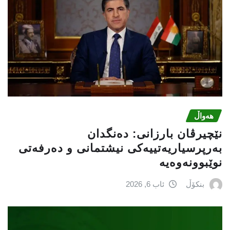
هەواڵ
نێچيرڤان بارزانى: دەنگدان
بەرپرسیاريه‌تییەکی نیشتمانى و دەرفەتی
نوێبوونەوەیە
بنکۆڵ
ئاب 6, 2026