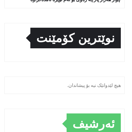
نوێترین کۆمێنت
هیچ لێدوانێک نیە بۆ پیشاندان.
ئەرشیف