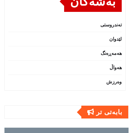
بەشەکان
تەندروستى
لێدوان
هەمەڕەنگ
هەواڵ
وەرزش
بابەتى تر