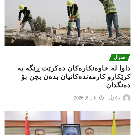
هەواڵ
داوا لە خاوەنکارەکان دەکرێت ڕێگە بە
کرێکارو کارمەندەکانیان بدەن بچن بۆ
دەنگدان
بنکۆڵ
ئاب 6, 2026