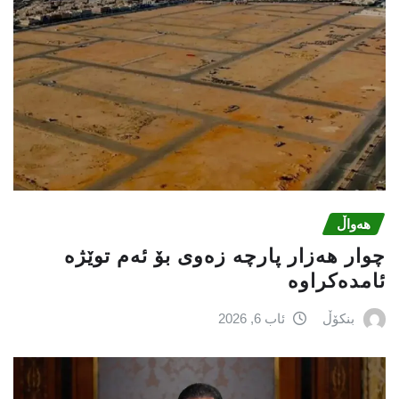
هەواڵ
چوار هەزار پارچە زەوی بۆ ئەم توێژە
ئامدەکراوە
بنکۆڵ
ئاب 6, 2026