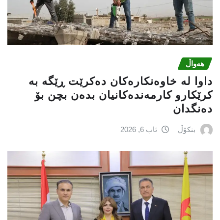
هەواڵ
داوا لە خاوەنکارەکان دەکرێت ڕێگە بە
کرێکارو کارمەندەکانیان بدەن بچن بۆ
دەنگدان
بنکۆڵ
ئاب 6, 2026