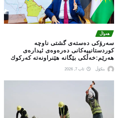
هەواڵ
سه‌رۆكی دەستەی گشتی ناوچە
كوردستانییەكانی دەرەوەی ئیدارەی
هەرێم:خه‌ڵكی بێگانه‌ هێنراونه‌ته‌ كه‌ركوك
بنکۆڵ
ئاب 7, 2026