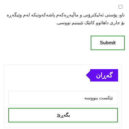
ناو، پۆستی ئەلیکترۆنی و ماڵپەڕەکەم پاشەکەوتبکە لەم وێبگەڕە
بۆ جاری داهاتوو کاتێک تێبینیم نووسی.
گەڕان
بگەڕێ