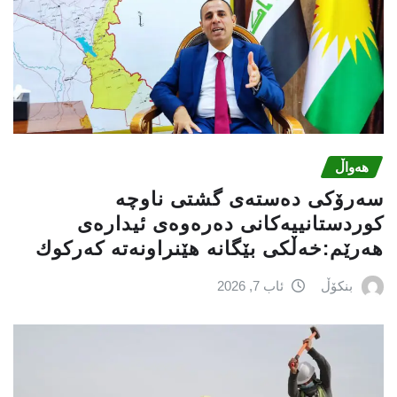
هەواڵ
سه‌رۆكی دەستەی گشتی ناوچە
كوردستانییەكانی دەرەوەی ئیدارەی
هەرێم:خه‌ڵكی بێگانه‌ هێنراونه‌ته‌ كه‌ركوك
بنکۆڵ
ئاب 7, 2026