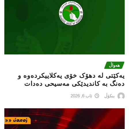
هەواڵ
یەکێتی لە دهۆک خۆی یەکلاییکردەوە و
دەنگ بە کاندیدێکی مەسیحی دەدات
بنکۆڵ
ئاب 6, 2026