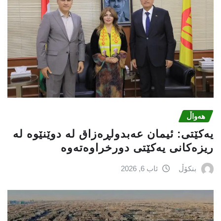
هەواڵ
یه‌كێتی: ئیمان عه‌بدولڕه‌زاق له‌ دوێنێوه‌ له‌
ریزه‌كانی یه‌كێتی دورخراوه‌ته‌وه‌
بنکۆڵ
ئاب 6, 2026