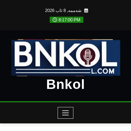
Ski
شەممە, 8 ئاب 2026
t
conten
8:17:01 PM
Bnkol