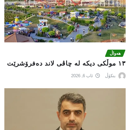
هەواڵ
١٣ موڵکی دیکە لە چاڤی لاند دەفرۆشرێت
بنکۆڵ
ئاب 6, 2026