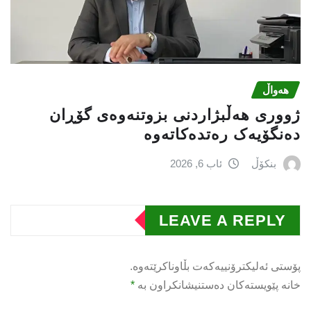
هەواڵ
ژووری هەڵبژاردنی بزوتنەوەى گۆڕان
دەنگۆیەک رەتدەکاتەوە
بنکۆڵ
ئاب 6, 2026
LEAVE A REPLY
پۆستی ئەلیکترۆنییەکەت بڵاوناکرێتەوە.
خانە پێویستەکان دەستنیشانکراون بە
*