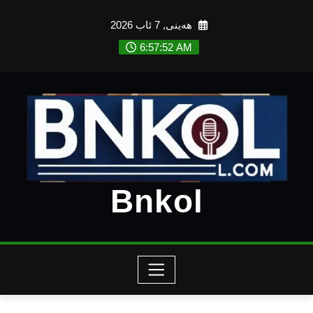
Ski
هەینی, 7 ئاب 2026
t
conten
6:57:54 AM
Bnkol