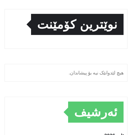
نوێترین کۆمێنت
هیچ لێدوانێک نیە بۆ پیشاندان.
ئەرشیف