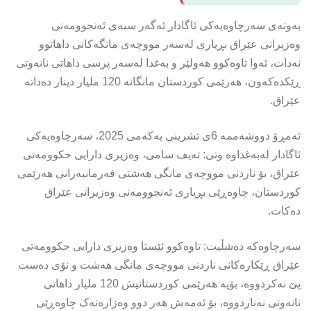
بەوتەى سەرچاوەیەکى ئاگادار ئەگەر سبەی ئەنجوومەنی
وەزیرانی عێراق بڕیاری لەسەر مووچەی مانگەکانی داهاتوو
نەدات، ئەوا تاوەکوو هەولێر و بەغدا لەسەر پرسی داهاتی نانەوتی
ڕێکدەکەون، هەرێمی کوردستان مانگانە 120 ملیار دینار دەداتە
عێراق.
ئەمڕۆ دووشەممە 6ی تشرینی یەکەمی 2025، سەرچاوەیەکى
ئاگادار لەبەغداوە وتی: تەیف سامی، وەزیری دارایی حکوومەتی
عێراق، بۆ ناردنی مووچەی مانگی هەشتی فەرمانبەرانی هەرێمی
کوردستان، چاوەڕێی بڕیاری ئەنجوومەنی وەزیرانی عێراق
دەکات.
سەرچاوەکە دەشڵیت: تاوەکوو ئێستا وەزیری دارایی حکوومەتی
عێراق ڕێکارەکانی ناردنی مووچەی مانگی هەشت و نۆی دەست
پێ نەکردووە، بۆیە هەرێمی کوردستانیش 120 ملیار داهاتی
نانەوتی نەناردووە، بۆ ئەمەش هەر دوو وەزارەتەک چاوەڕێی