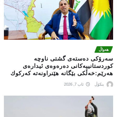
هەواڵ
سه‌رۆكی دەستەی گشتی ناوچە
كوردستانییەكانی دەرەوەی ئیدارەی
هەرێم:خه‌ڵكی بێگانه‌ هێنراونه‌ته‌ كه‌ركوك
بنکۆڵ
ئاب 7, 2026