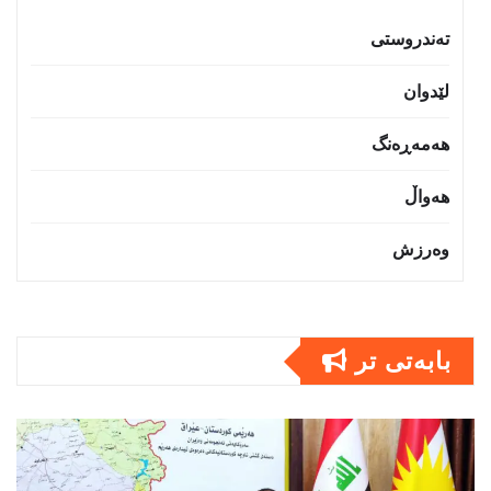
تەندروستى
لێدوان
هەمەڕەنگ
هەواڵ
وەرزش
بابەتى تر