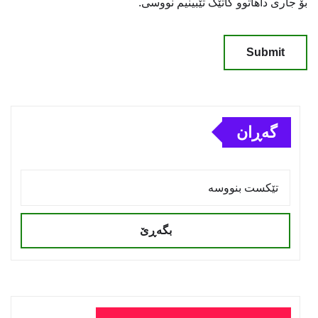
بۆ جاری داهاتوو کاتێک تێبینیم نووسی.
گەڕان
بگەڕێ