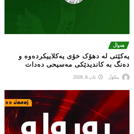
هەواڵ
یەکێتی لە دهۆک خۆی یەکلاییکردەوە و
دەنگ بە کاندیدێکی مەسیحی دەدات
بنکۆڵ
ئاب 6, 2026