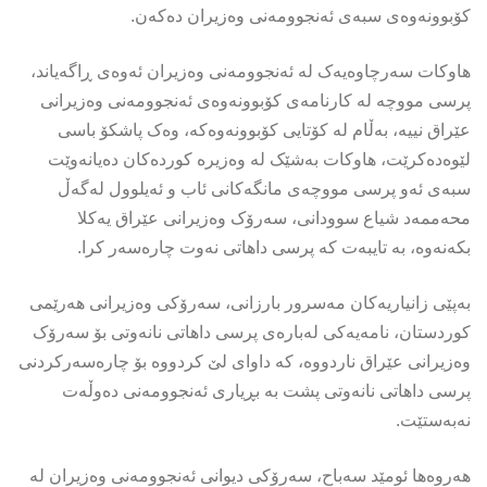
کۆبوونەوەی سبەی ئەنجوومەنی وەزیران دەکەن.
هاوکات سەرچاوەیەک لە ئەنجوومەنی وەزیران ئەوەى ڕاگەیاند،
پرسی مووچە لە کارنامەی کۆبوونەوەی ئەنجوومەنی وەزیرانی
عێراق نییە، بەڵام لە کۆتایی کۆبوونەوەکە، وەک پاشکۆ باسی
لێوەدەکرێت، هاوکات بەشێک لە وەزیرە کوردەکان دەیانەوێت
سبەی ئەو پرسی مووچەی مانگەکانی ئاب و ئەیلوول لەگەڵ
محەممەد شیاع سوودانی، سەرۆک وەزیرانی عێراق یەکلا
بکەنەوە، بە تایبەت کە پرسی داهاتی نەوت چارەسەر کرا.
بەپێى زانیاریەکان مەسرور بارزانی، سەرۆکی وەزیرانی هەرێمی
کوردستان، نامەیەکی لەبارەی پرسی داهاتی نانەوتی بۆ سەرۆک
وەزیرانی عێراق ناردووە، کە داوای لێ کردووە بۆ چارەسەرکردنی
پرسی داهاتی نانەوتی پشت بە بڕیاری ئەنجوومەنی دەوڵەت
نەبەستێت.
هەروەها ئومێد سەباح، سەرۆکی دیوانی ئەنجوومەنی وەزیران لە