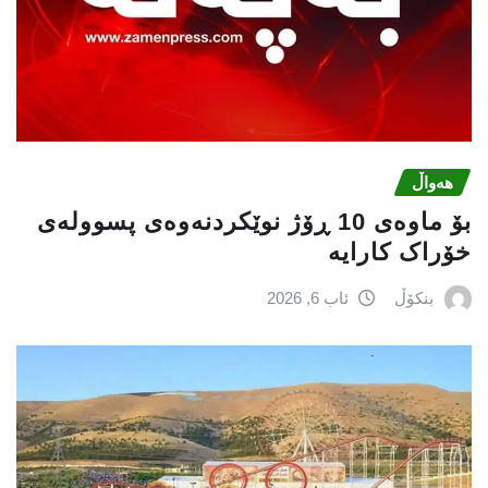
هەواڵ
بۆ ماوەی 10 ڕۆژ نوێکردنەوەی پسوولەی
خۆراک کارایە
بنکۆڵ
ئاب 6, 2026