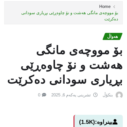
Home
بۆ مووچەی مانگی هەشت و نۆ چاوەڕێی بڕیاری سودانى
دەکرێت
هەواڵ
بۆ مووچەی مانگی
هەشت و نۆ چاوەڕێی
بڕیاری سودانى دەکرێت
بنکۆڵ
تشرینی یەکەم 6, 2025
0
بینراوە:
(1.5K)