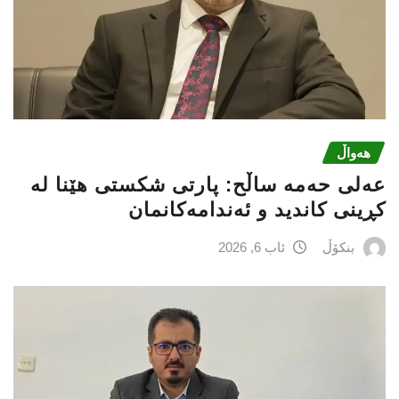
هەواڵ
عه‌لی‌ حه‌مه‌ ساڵح: پارتی‌ شكستی‌ هێنا له‌
كڕینی‌ كاندید و ئه‌ندامه‌كانمان
بنکۆڵ
ئاب 6, 2026