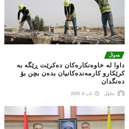
هەواڵ
داوا لە خاوەنکارەکان دەکرێت ڕێگە بە
کرێکارو کارمەندەکانیان بدەن بچن بۆ
دەنگدان
بنکۆڵ
ئاب 6, 2026