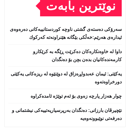
نوێترین بابەت
سه‌رۆكی دەستەی گشتی ناوچە كوردستانییەكانی دەرەوەی
ئیدارەی هەرێم:خه‌ڵكی بێگانه‌ هێنراونه‌ته‌ كه‌ركوك
داوا لە خاوەنکارەکان دەکرێت ڕێگە بە کرێکارو
کارمەندەکانیان بدەن بچن بۆ دەنگدان
یه‌كێتی: ئیمان عه‌بدولڕه‌زاق له‌ دوێنێوه‌ له‌ ریزه‌كانی یه‌كێتی
دورخراوه‌ته‌وه‌
چوار هەزار پارچە زەوی بۆ ئەم توێژە ئامدەکراوە
نێچيرڤان بارزانى: دەنگدان بەرپرسیاريه‌تییەکی نیشتمانى و
دەرفەتی نوێبوونەوەیە