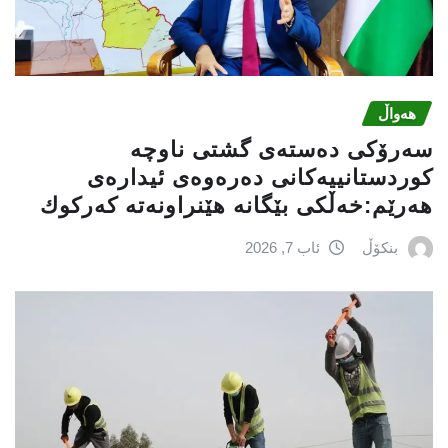
هەواڵ
سه‌رۆكی دەستەی گشتی ناوچە
كوردستانییەكانی دەرەوەی ئیدارەی
هەرێم:خه‌ڵكی بێگانه‌ هێنراونه‌ته‌ كه‌ركوك
بنکۆڵ
ئاب 7, 2026