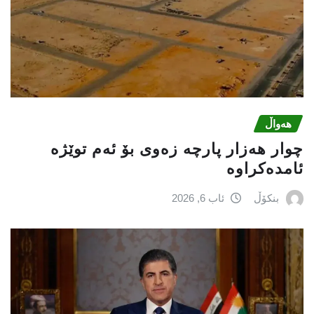
هەواڵ
چوار هەزار پارچە زەوی بۆ ئەم توێژە
ئامدەکراوە
بنکۆڵ
ئاب 6, 2026