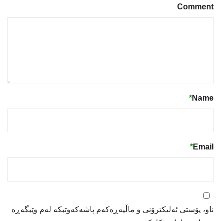
Comment
*
Name
*
Email
ناو، پۆستی ئەلیکترۆنی و ماڵپەڕەکەم پاشەکەوتبکە لەم وێبگەڕە