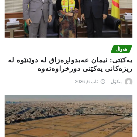
هەواڵ
یه‌كێتی: ئیمان عه‌بدولڕه‌زاق له‌ دوێنێوه‌ له‌
ریزه‌كانی یه‌كێتی دورخراوه‌ته‌وه‌
بنکۆڵ
ئاب 6, 2026