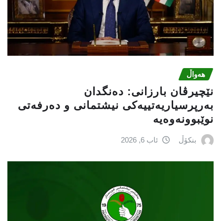
هەواڵ
نێچيرڤان بارزانى: دەنگدان
بەرپرسیاريه‌تییەکی نیشتمانى و دەرفەتی
نوێبوونەوەیە
بنکۆڵ
ئاب 6, 2026