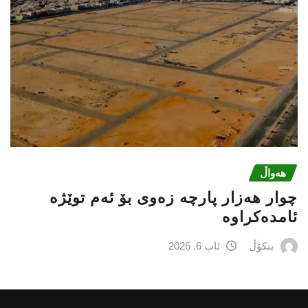
هەواڵ
چوار هەزار پارچە زەوی بۆ ئەم توێژە
ئامدەکراوە
بنکۆڵ
ئاب 6, 2026