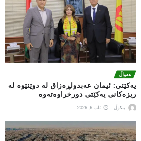
هەواڵ
یه‌كێتی: ئیمان عه‌بدولڕه‌زاق له‌ دوێنێوه‌ له‌
ریزه‌كانی یه‌كێتی دورخراوه‌ته‌وه‌
بنکۆڵ
ئاب 6, 2026