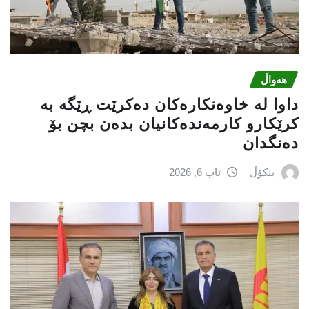
هەواڵ
داوا لە خاوەنکارەکان دەکرێت ڕێگە بە
کرێکارو کارمەندەکانیان بدەن بچن بۆ
دەنگدان
بنکۆڵ
ئاب 6, 2026