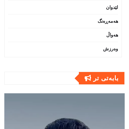
لێدوان
هەمەڕەنگ
هەواڵ
وەرزش
بابەتى تر