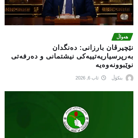
هەواڵ
نێچيرڤان بارزانى: دەنگدان
بەرپرسیاريه‌تییەکی نیشتمانى و دەرفەتی
نوێبوونەوەیە
بنکۆڵ
ئاب 6, 2026