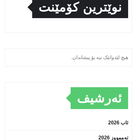
نوێترین کۆمێنت
هیچ لێدوانێک نیە بۆ پیشاندان.
ئەرشیف
ئاب 2026
تەممووز 2026