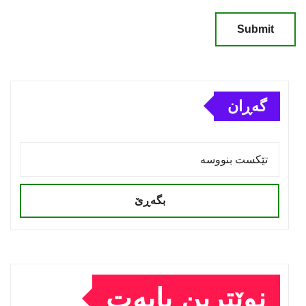
گەڕان
بگەڕێ
نوێترین بابەت