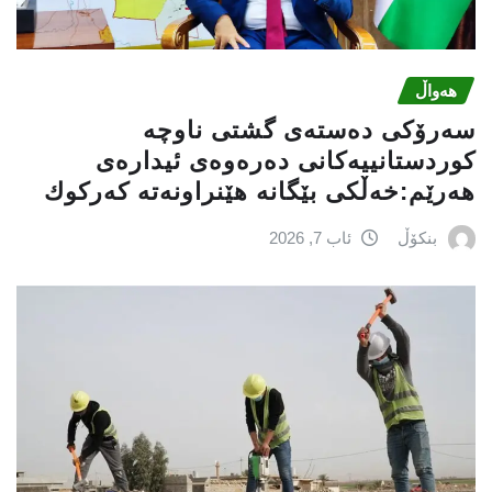
هەواڵ
سه‌رۆكی دەستەی گشتی ناوچە
كوردستانییەكانی دەرەوەی ئیدارەی
هەرێم:خه‌ڵكی بێگانه‌ هێنراونه‌ته‌ كه‌ركوك
بنکۆڵ
ئاب 7, 2026