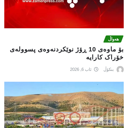
هەواڵ
بۆ ماوەی 10 ڕۆژ نوێکردنەوەی پسوولەی
خۆراک کارایە
بنکۆڵ
ئاب 6, 2026