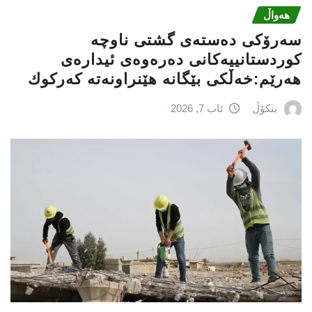
هەواڵ
سه‌رۆكی دەستەی گشتی ناوچە
كوردستانییەكانی دەرەوەی ئیدارەی
هەرێم:خه‌ڵكی بێگانه‌ هێنراونه‌ته‌ كه‌ركوك
بنکۆڵ
ئاب 7, 2026