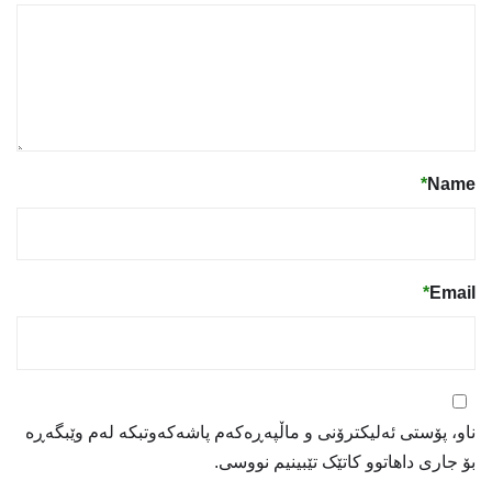
*
Name
*
Email
ناو، پۆستی ئەلیکترۆنی و ماڵپەڕەکەم پاشەکەوتبکە لەم وێبگەڕە
بۆ جاری داهاتوو کاتێک تێبینیم نووسی.