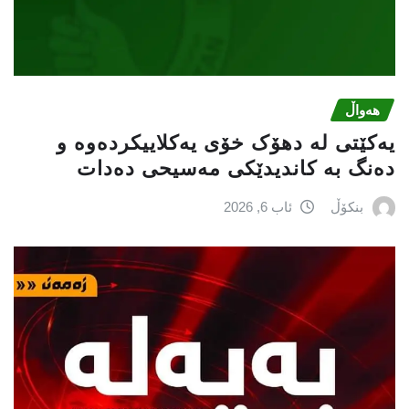
هەواڵ
یەکێتی لە دهۆک خۆی یەکلاییکردەوە و
دەنگ بە کاندیدێکی مەسیحی دەدات
بنکۆڵ
ئاب 6, 2026