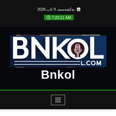
Ski
یەکشەممە, 9 ئاب 2026
t
conten
7:20:12 AM
Bnkol