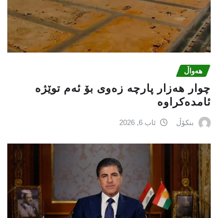
هەواڵ
چوار هەزار پارچە زەوی بۆ ئەم توێژە
ئامدەکراوە
بنکۆڵ
ئاب 6, 2026