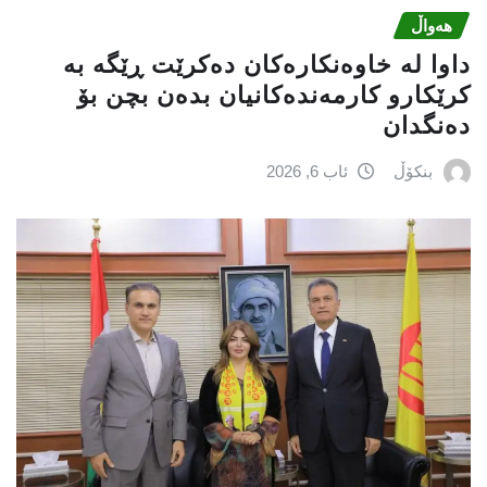
هەواڵ
داوا لە خاوەنکارەکان دەکرێت ڕێگە بە
کرێکارو کارمەندەکانیان بدەن بچن بۆ
دەنگدان
بنکۆڵ
ئاب 6, 2026