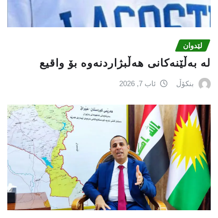
لێدوان
لە بەڵێنەکانی هەڵبژاردنەوە بۆ واقیع
بنکۆڵ
ئاب 7, 2026