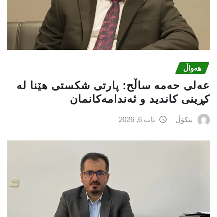
هەواڵ
عه‌لی‌ حه‌مه‌ ساڵح: پارتی‌ شكستی‌ هێنا له‌
كڕینی‌ كاندید و ئه‌ندامه‌كانمان
بنکۆڵ
ئاب 6, 2026