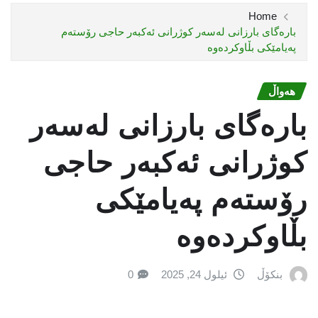
Home
بارەگای بارزانی لەسەر کوژرانى ئەکبەر حاجی رۆستەم
پەیامێکى بڵاوکردەوە
هەواڵ
بارەگای بارزانی لەسەر
کوژرانى ئەکبەر حاجی
رۆستەم پەیامێکى
بڵاوکردەوە
بنکۆڵ
ئیلول 24, 2025
0