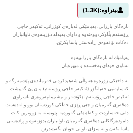
بینراوە:
(1.3K)
بارەگای بارزانی، پەیامێکی لەبارەی کوژرانی، ئەکبەر حاجی
ڕۆستەم بڵاوکردووەتەوە و داوای بەپەلە دۆزینەوەی تاوانباران
دەکات بۆ ئەوەی ڕادەستی یاسا بکرێن.
پەیامێك لە بارەگای بارزانییەوە
بەناوی خودای بەخشندە و میهرەبان
بە داخێکی زۆرەوە هەواڵی شەهیدکردنی فەرماندەی پێشمەرگە و
كەسایەتیی خەباتگێڕ (ئەكبەر حاجی ڕۆستەم)ـمان پێ گەییشت.
ئەكبەر حاجی ڕۆستەم تێكۆشەر و نیشتیمانپەروەری ناسراوی
دەڤەری گەرمیان و جێی ڕێزی خەڵكی كوردستان بوو و لەدەست
دانی خەسارەت و كەلێنێكی گەورەیە. پێویستە بە زووترین كات
دامودەزگاکانی دەڤەری گەرمیان تاوانباران بدۆزنەوە و ڕادەستی
یاسا بكەن و بە سزای تاوانی خۆیان بگەیێندرێن.