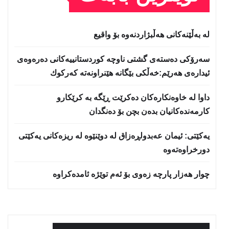
لە بەڵێنەکانی هەڵبژاردنەوە بۆ واقیع
سه‌رۆكی دەستەی گشتی ناوچە كوردستانییەكانی دەرەوەی
ئیدارەی هەرێم:خه‌ڵكی بێگانه‌ هێنراونه‌ته‌ كه‌ركوك
داوا لە خاوەنکارەکان دەکرێت ڕێگە بە کرێکارو
کارمەندەکانیان بدەن بچن بۆ دەنگدان
یه‌كێتی: ئیمان عه‌بدولڕه‌زاق له‌ دوێنێوه‌ له‌ ریزه‌كانی یه‌كێتی
دورخراوه‌ته‌وه‌
چوار هەزار پارچە زەوی بۆ ئەم توێژە ئامدەکراوە