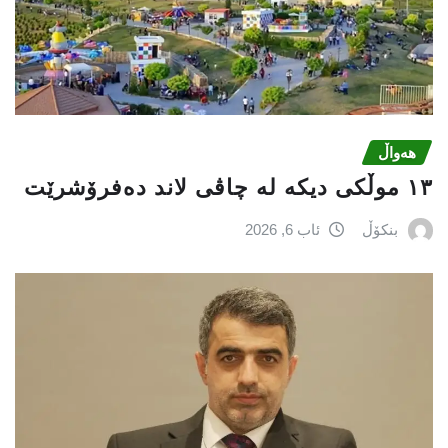
هەواڵ
١٣ موڵکی دیکە لە چاڤی لاند دەفرۆشرێت
بنکۆڵ
ئاب 6, 2026