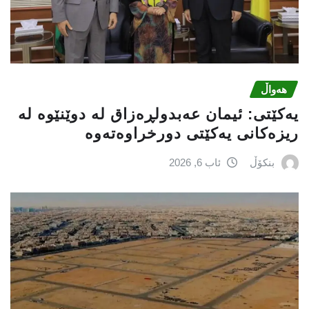
هەواڵ
یه‌كێتی: ئیمان عه‌بدولڕه‌زاق له‌ دوێنێوه‌ له‌
ریزه‌كانی یه‌كێتی دورخراوه‌ته‌وه‌
بنکۆڵ
ئاب 6, 2026