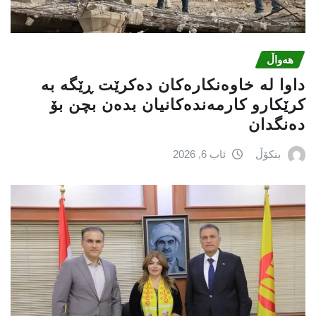
هەواڵ
داوا لە خاوەنکارەکان دەکرێت ڕێگە بە
کرێکارو کارمەندەکانیان بدەن بچن بۆ
دەنگدان
بنکۆڵ
ئاب 6, 2026