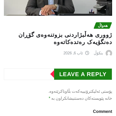
هەواڵ
ژووری هەڵبژاردنی بزوتنەوەى گۆڕان
دەنگۆیەک رەتدەکاتەوە
بنکۆڵ
ئاب 6, 2026
LEAVE A REPLY
پۆستی ئەلیکترۆنییەکەت بڵاوناکرێتەوە.
خانە پێویستەکان دەستنیشانکراون بە
*
Comment