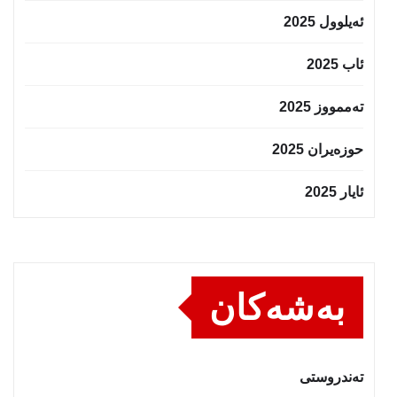
ئەیلوول 2025
ئاب 2025
تەممووز 2025
حوزه‌یران 2025
ئایار 2025
بەشەکان
تەندروستى