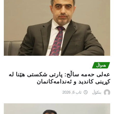
هەواڵ
عه‌لی‌ حه‌مه‌ ساڵح: پارتی‌ شكستی‌ هێنا له‌
كڕینی‌ كاندید و ئه‌ندامه‌كانمان
بنکۆڵ
ئاب 6, 2026