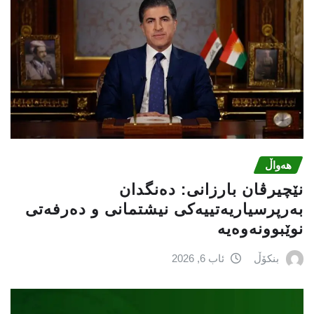
هەواڵ
نێچيرڤان بارزانى: دەنگدان
بەرپرسیاريه‌تییەکی نیشتمانى و دەرفەتی
نوێبوونەوەیە
بنکۆڵ
ئاب 6, 2026