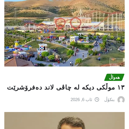
هەواڵ
١٣ موڵکی دیکە لە چاڤی لاند دەفرۆشرێت
بنکۆڵ
ئاب 6, 2026