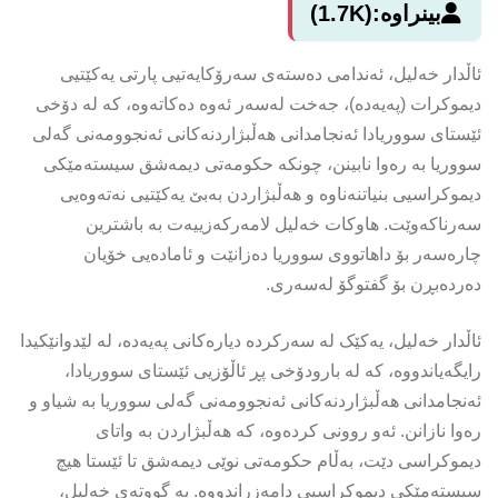
بینراوە:
(1.7K)
ئاڵدار خەلیل، ئەندامی دەستەی سەرۆکایەتیی پارتی یەکێتیی
دیموکرات (پەیەدە)، جەخت لەسەر ئەوە دەکاتەوە، کە لە دۆخی
ئێستای سووریادا ئەنجامدانی هەڵبژاردنەکانی ئەنجوومەنی گەلی
سووریا بە رەوا نابینن، چونکە حکومەتی دیمەشق سیستەمێکی
دیموکراسیی بنیاتنەناوە و هەڵبژاردن بەبێ یەکێتیی نەتەوەیی
سەرناکەوێت. هاوکات خەلیل لامەرکەزییەت بە باشترین
چارەسەر بۆ داهاتووی سووریا دەزانێت و ئامادەیی خۆیان
دەردەبڕن بۆ گفتوگۆ لەسەری.
ئاڵدار خەلیل، یەکێک لە سەرکردە دیارەکانی پەیەدە، لە لێدوانێکیدا
رایگەیاندووە، کە لە بارودۆخی پڕ ئاڵۆزیی ئێستای سووریادا،
ئەنجامدانی هەڵبژاردنەکانی ئەنجوومەنی گەلی سووریا بە شیاو و
رەوا نازانن. ئەو روونی کردەوە، کە هەڵبژاردن بە واتای
دیموکراسی دێت، بەڵام حکومەتی نوێی دیمەشق تا ئێستا هیچ
سیستەمێکی دیموکراسیی دامەزراندووە. بە گووتەی خەلیل،