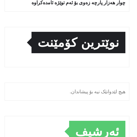
چوار هەزار پارچە زەوی بۆ ئەم توێژە ئامدەکراوە
نوێترین کۆمێنت
هیچ لێدوانێک نیە بۆ پیشاندان.
ئەرشیف