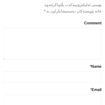
پۆستی ئەلیکترۆنییەکەت بڵاوناکرێتەوە.
خانە پێویستەکان دەستنیشانکراون بە
*
Comment
*
Name
*
Email