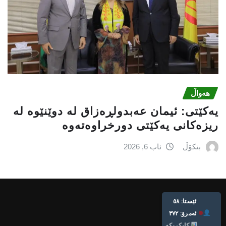
هەواڵ
یه‌كێتی: ئیمان عه‌بدولڕه‌زاق له‌ دوێنێوه‌ له‌
ریزه‌كانی یه‌كێتی دورخراوه‌ته‌وه‌
بنکۆڵ
ئاب 6, 2026
ئێستا: ٥٨
ئه‌مرۆ: ٣٧٢
کلیک بکە