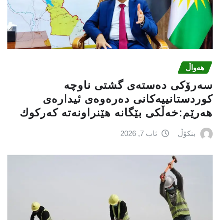
هەواڵ
سه‌رۆكی دەستەی گشتی ناوچە
كوردستانییەكانی دەرەوەی ئیدارەی
هەرێم:خه‌ڵكی بێگانه‌ هێنراونه‌ته‌ كه‌ركوك
بنکۆڵ
ئاب 7, 2026