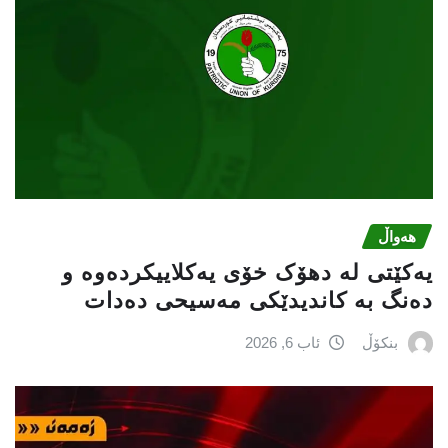
هەواڵ
یەکێتی لە دهۆک خۆی یەکلاییکردەوە و
دەنگ بە کاندیدێکی مەسیحی دەدات
بنکۆڵ
ئاب 6, 2026