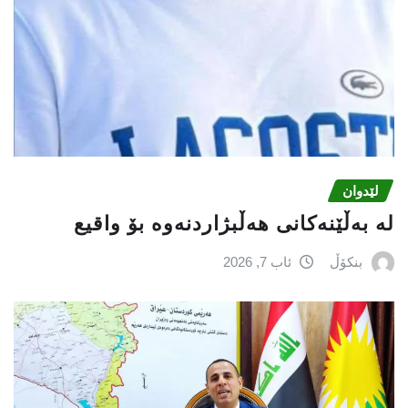
لێدوان
لە بەڵێنەکانی هەڵبژاردنەوە بۆ واقیع
بنکۆڵ
ئاب 7, 2026