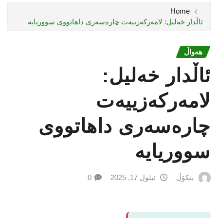
Home
ئاڵدار خەلیل: لامەرکەزییەت چارەسەری داهاتووی سووریایە
هەواڵ
ئاڵدار خەلیل:
لامەرکەزییەت
چارەسەری داهاتووی
سووریایە
بنکۆڵ
ئیلول 17, 2025
0