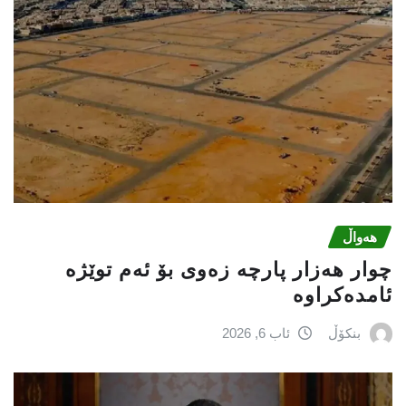
هەواڵ
چوار هەزار پارچە زەوی بۆ ئەم توێژە
ئامدەکراوە
بنکۆڵ
ئاب 6, 2026