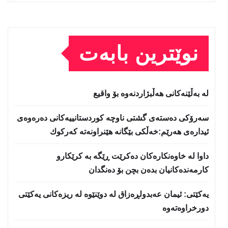
نوێترین بابەت
لە بەڵێنەکانی هەڵبژاردنەوە بۆ واقیع
سه‌رۆكی دەستەی گشتی ناوچە كوردستانییەكانی دەرەوەی
ئیدارەی هەرێم:خه‌ڵكی بێگانه‌ هێنراونه‌ته‌ كه‌ركوك
داوا لە خاوەنکارەکان دەکرێت ڕێگە بە کرێکارو
کارمەندەکانیان بدەن بچن بۆ دەنگدان
یه‌كێتی: ئیمان عه‌بدولڕه‌زاق له‌ دوێنێوه‌ له‌ ریزه‌كانی یه‌كێتی
دورخراوه‌ته‌وه‌