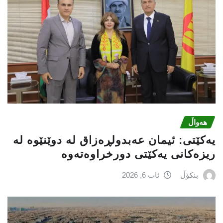
هەواڵ
یه‌كێتی: ئیمان عه‌بدولڕه‌زاق له‌ دوێنێوه‌ له‌
ریزه‌كانی یه‌كێتی دورخراوه‌ته‌وه‌
بنکۆڵ
ئاب 6, 2026