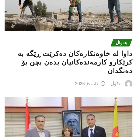
هەواڵ
داوا لە خاوەنکارەکان دەکرێت ڕێگە بە
کرێکارو کارمەندەکانیان بدەن بچن بۆ
دەنگدان
بنکۆڵ
ئاب 6, 2026