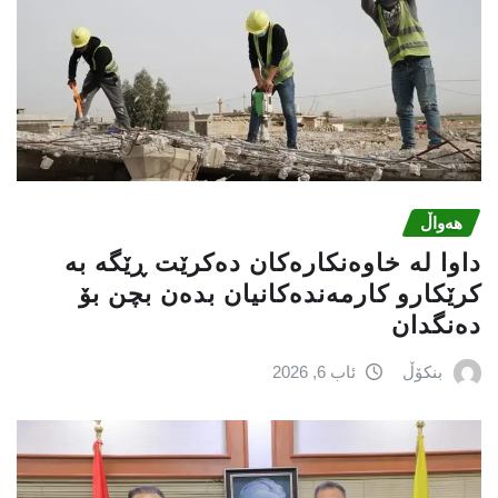
هەواڵ
داوا لە خاوەنکارەکان دەکرێت ڕێگە بە
کرێکارو کارمەندەکانیان بدەن بچن بۆ
دەنگدان
بنکۆڵ
ئاب 6, 2026