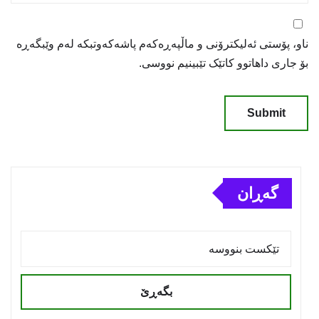
ناو، پۆستی ئەلیکترۆنی و ماڵپەڕەکەم پاشەکەوتبکە لەم وێبگەڕە
بۆ جاری داهاتوو کاتێک تێبینیم نووسی.
گەڕان
بگەڕێ