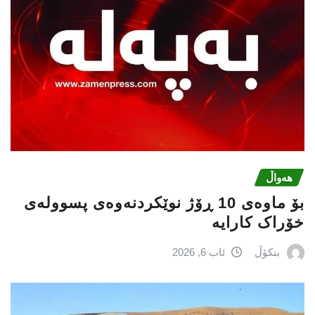
هەواڵ
بۆ ماوەی 10 ڕۆژ نوێکردنەوەی پسوولەی
خۆراک کارایە
بنکۆڵ
ئاب 6, 2026