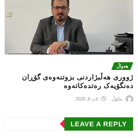
هەواڵ
ژووری هەڵبژاردنی بزوتنەوەى گۆڕان
دەنگۆیەک رەتدەکاتەوە
بنکۆڵ
ئاب 6, 2026
LEAVE A REPLY