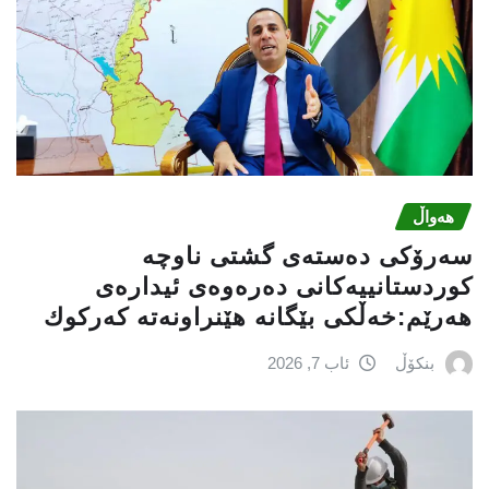
هەواڵ
سه‌رۆكی دەستەی گشتی ناوچە
كوردستانییەكانی دەرەوەی ئیدارەی
هەرێم:خه‌ڵكی بێگانه‌ هێنراونه‌ته‌ كه‌ركوك
بنکۆڵ
ئاب 7, 2026