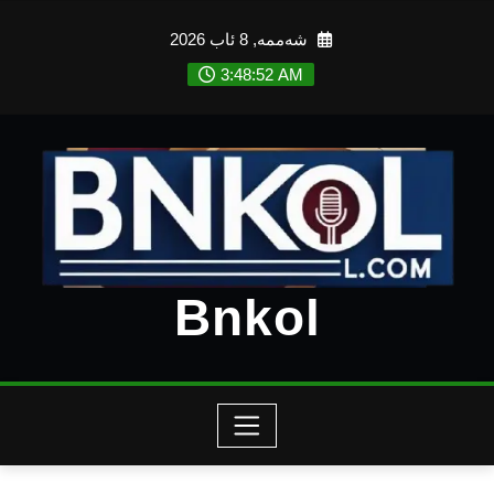
Ski
شەممە, 8 ئاب 2026
t
conten
3:48:54 AM
Bnkol