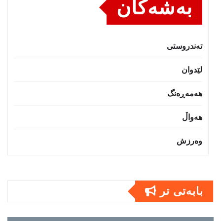
بەشەکان
تەندروستى
لێدوان
هەمەڕەنگ
هەواڵ
وەرزش
بابەتى تر