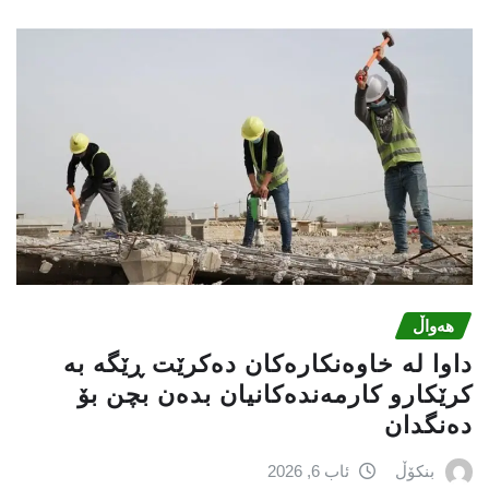
هەواڵ
داوا لە خاوەنکارەکان دەکرێت ڕێگە بە
کرێکارو کارمەندەکانیان بدەن بچن بۆ
دەنگدان
بنکۆڵ
ئاب 6, 2026