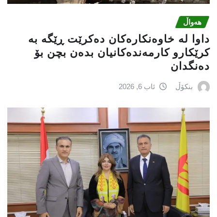
هەواڵ
داوا لە خاوەنکارەکان دەکرێت ڕێگە بە
کرێکارو کارمەندەکانیان بدەن بچن بۆ
دەنگدان
بنکۆڵ
ئاب 6, 2026