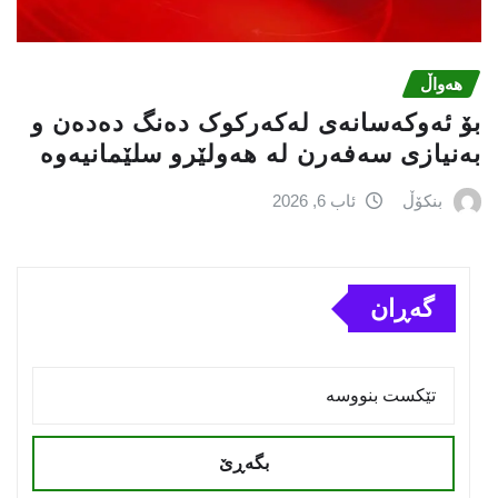
هەواڵ
بۆ ئەوکەسانەی لەکەرکوک دەنگ دەدەن و
بەنیازی سەفەرن لە هەولێرو سلێمانیەوە
بنکۆڵ
ئاب 6, 2026
گەڕان
بگەڕێ