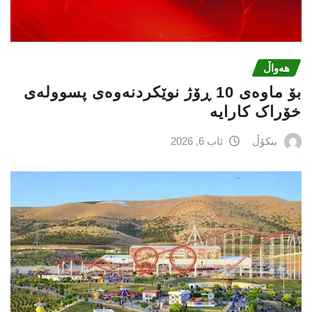
هەواڵ
بۆ ماوەی 10 ڕۆژ نوێکردنەوەی پسوولەی
خۆراک کارایە
بنکۆڵ
ئاب 6, 2026