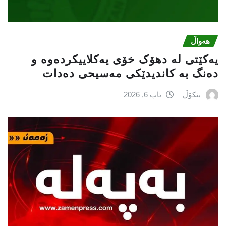
هەواڵ
یەکێتی لە دهۆک خۆی یەکلاییکردەوە و
دەنگ بە کاندیدێکی مەسیحی دەدات
بنکۆڵ
ئاب 6, 2026