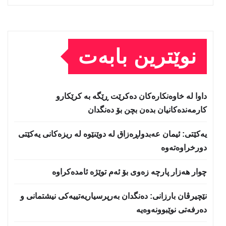
نوێترین بابەت
داوا لە خاوەنکارەکان دەکرێت ڕێگە بە کرێکارو
کارمەندەکانیان بدەن بچن بۆ دەنگدان
یه‌كێتی: ئیمان عه‌بدولڕه‌زاق له‌ دوێنێوه‌ له‌ ریزه‌كانی یه‌كێتی
دورخراوه‌ته‌وه‌
چوار هەزار پارچە زەوی بۆ ئەم توێژە ئامدەکراوە
نێچيرڤان بارزانى: دەنگدان بەرپرسیاريه‌تییەکی نیشتمانى و
دەرفەتی نوێبوونەوەیە