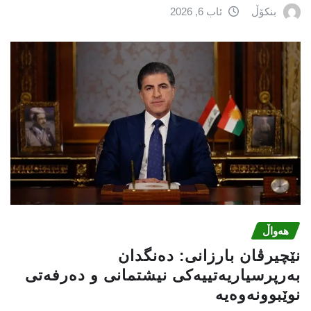
بنکۆڵ
ئاب 6, 2026
هەواڵ
نێچيرڤان بارزانى: دەنگدان
بەرپرسیاريه‌تییەکی نیشتمانى و دەرفەتی
نوێبوونەوەیە