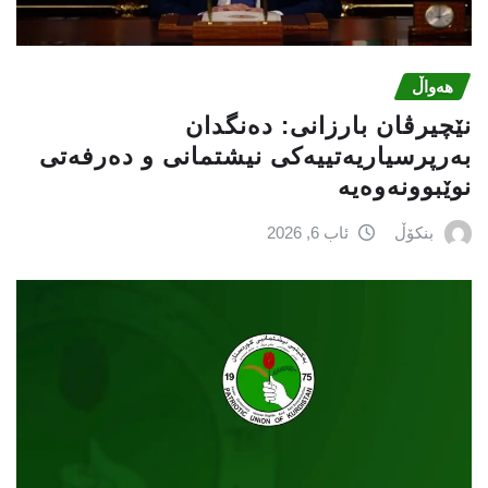
هەواڵ
نێچيرڤان بارزانى: دەنگدان
بەرپرسیاريه‌تییەکی نیشتمانى و دەرفەتی
نوێبوونەوەیە
بنکۆڵ
ئاب 6, 2026