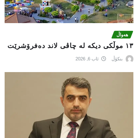
هەواڵ
١٣ موڵکی دیکە لە چاڤی لاند دەفرۆشرێت
بنکۆڵ
ئاب 6, 2026