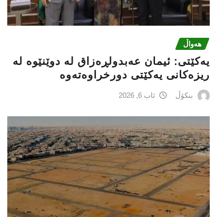
هەواڵ
یه‌كێتی: ئیمان عه‌بدولڕه‌زاق له‌ دوێنێوه‌ له‌
ریزه‌كانی یه‌كێتی دورخراوه‌ته‌وه‌
بنکۆڵ
ئاب 6, 2026