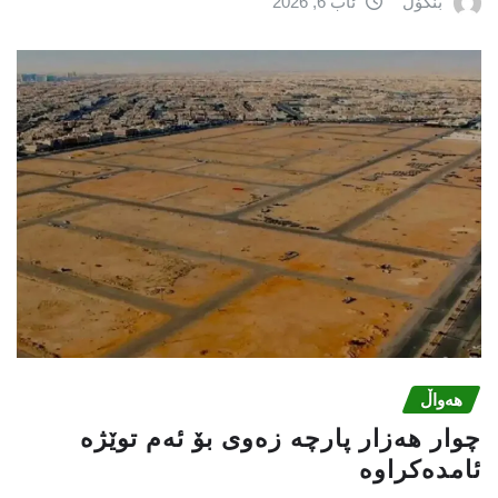
بنکۆڵ
ئاب 6, 2026
هەواڵ
چوار هەزار پارچە زەوی بۆ ئەم توێژە
ئامدەکراوە