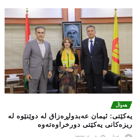
هەواڵ
یه‌كێتی: ئیمان عه‌بدولڕه‌زاق له‌ دوێنێوه‌ له‌
ریزه‌كانی یه‌كێتی دورخراوه‌ته‌وه‌