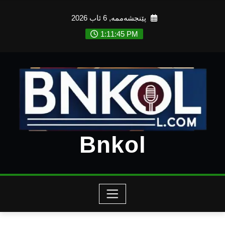
Ski
پێنجشەممە, 6 ئاب 2026
t
conten
1:11:46 PM
Bnkol