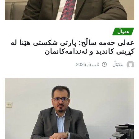
هەواڵ
عه‌لی‌ حه‌مه‌ ساڵح: پارتی‌ شكستی‌ هێنا له‌
كڕینی‌ كاندید و ئه‌ندامه‌كانمان
بنکۆڵ
ئاب 6, 2026