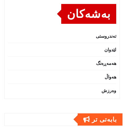
بەشەکان
تەندروستى
لێدوان
هەمەڕەنگ
هەواڵ
وەرزش
بابەتى تر