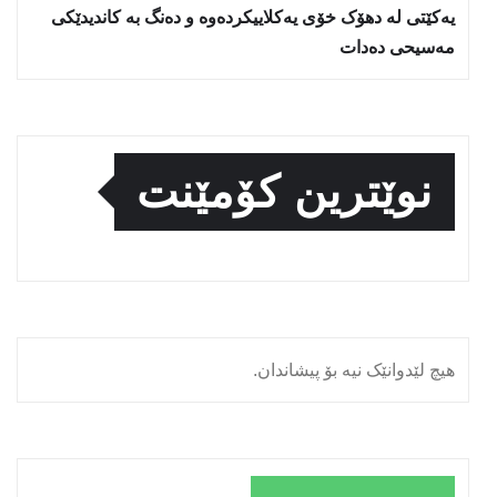
یەکێتی لە دهۆک خۆی یەکلاییکردەوە و دەنگ بە کاندیدێکی
مەسیحی دەدات
نوێترین کۆمێنت
هیچ لێدوانێک نیە بۆ پیشاندان.