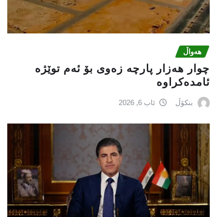
هەواڵ
چوار هەزار پارچە زەوی بۆ ئەم توێژە
ئامدەکراوە
بنکۆڵ
ئاب 6, 2026