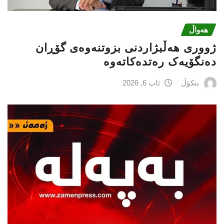
هەواڵ
ژووری هەڵبژاردنی بزوتنەوەى گۆڕان
دەنگۆیەک رەتدەکاتەوە
بنکۆڵ
ئاب 6, 2026